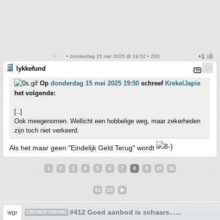
• donderdag 15 mei 2025 @ 19:52 • 200
lykkefund
Op
donderdag 15 mei 2025 19:50
schreef
KrekelJapie
het volgende:
[..]
Ook meegenomen. Wellicht een hobbelige weg, maar zekerheden
zijn toch niet verkeerd.
Als het maar geen "Eindelijk Geld Terug" wordt
1
2
3
4
5
6
7
8
9
10
11
12
13
#412 Goed aanbod is schaars......
wgr
CROWDFUNDING