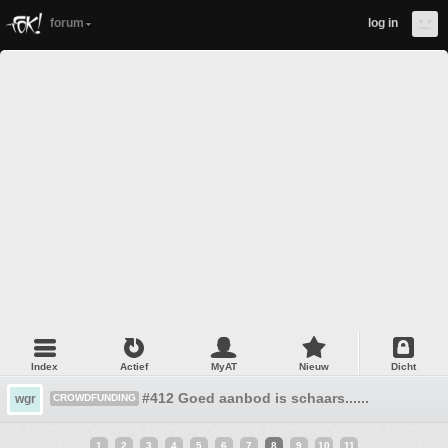
forum
log in
Index
Actief
MyAT
Nieuw
Dicht
#412 Goed aanbod is schaars......
wgr
CROWDFUNDING
1
2
3
4
5
6
7
8
9
10
11