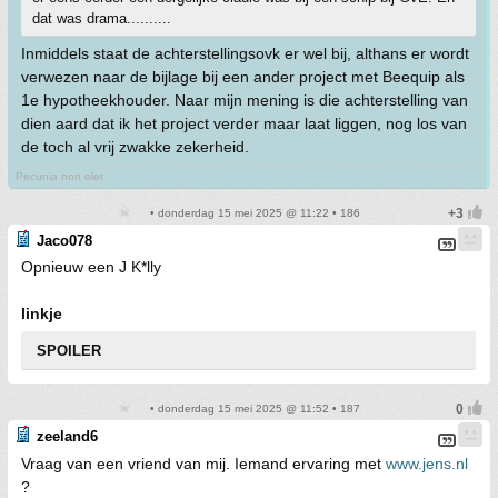
dat was drama..........
Inmiddels staat de achterstellingsovk er wel bij, althans er wordt
verwezen naar de bijlage bij een ander project met Beequip als
1e hypotheekhouder. Naar mijn mening is die achterstelling van
dien aard dat ik het project verder maar laat liggen, nog los van
de toch al vrij zwakke zekerheid.
Pecunia non olet
• donderdag 15 mei 2025 @ 11:22 • 186
Jaco078
Opnieuw een J K*lly
linkje
SPOILER
• donderdag 15 mei 2025 @ 11:52 • 187
zeeland6
Vraag van een vriend van mij. Iemand ervaring met
www.jens.nl
?