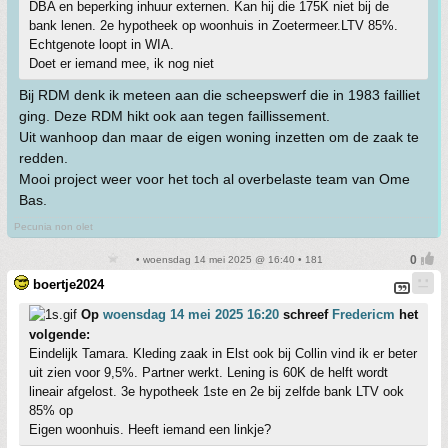
DBA en beperking inhuur externen. Kan hij die 175K niet bij de
bank lenen. 2e hypotheek op woonhuis in Zoetermeer.LTV 85%.
Echtgenote loopt in WIA.
Doet er iemand mee, ik nog niet
Bij RDM denk ik meteen aan die scheepswerf die in 1983 failliet
ging. Deze RDM hikt ook aan tegen faillissement.
Uit wanhoop dan maar de eigen woning inzetten om de zaak te
redden.
Mooi project weer voor het toch al overbelaste team van Ome
Bas.
Pecunia non olet
• woensdag 14 mei 2025 @ 16:40 • 181
boertje2024
Op
woensdag 14 mei 2025 16:20
schreef
Fredericm
het
volgende:
Eindelijk Tamara. Kleding zaak in Elst ook bij Collin vind ik er beter
uit zien voor 9,5%. Partner werkt. Lening is 60K de helft wordt
lineair afgelost. 3e hypotheek 1ste en 2e bij zelfde bank LTV ook
85% op
Eigen woonhuis. Heeft iemand een linkje?