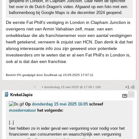
geopend in London, in Clapham Junction. Daar heeft de oprichter
het over in de Dutch Dragon's video. Afgaand op een foto met een
ballonnenboog bij Google Maps is die december 2024 geopend.
De eerste Fat Phill's vestiging in London in Clapham Junction is
overigens niet van Armin Vahabian zelf, maar. van een
ontwikkelaar die als franchisenemer voor een aantal vestigingen
heeft getekend, verneem ik zojuist van HCN. Dan denk ik dat het
alsnog interessante info zou zijn geweest voor potentiele
investeerders om te weten dat er al een Fat Phill's in London is,
ook al is dat dan een franchise.
Bericht 0% gewijzigd door Soulfreak op 15-05-2025 17:07:11
• donderdag 15 mei 2025 @ 17:06 • 196
KrekelJapie
Op
donderdag 15 mei 2025 16:05
schreef
moedernatuur
het volgende:
[..]
hier hebben ze in ieder geval een vergunning voor nodig voor het
financieren aan consumenten en waarschijnlijk een vergunning