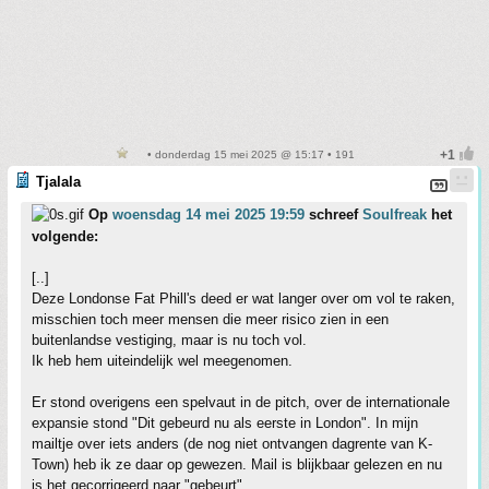
• donderdag 15 mei 2025 @ 15:17 • 191
Tjalala
Op
woensdag 14 mei 2025 19:59
schreef
Soulfreak
het
volgende:
[..]
Deze Londonse Fat Phill's deed er wat langer over om vol te raken,
misschien toch meer mensen die meer risico zien in een
buitenlandse vestiging, maar is nu toch vol.
Ik heb hem uiteindelijk wel meegenomen.
Er stond overigens een spelvaut in de pitch, over de internationale
expansie stond "Dit gebeurd nu als eerste in London". In mijn
mailtje over iets anders (de nog niet ontvangen dagrente van K-
Town) heb ik ze daar op gewezen. Mail is blijkbaar gelezen en nu
is het gecorrigeerd naar "gebeurt".