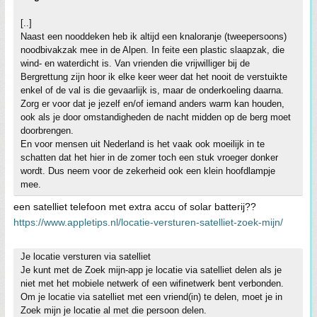
[..]
Naast een nooddeken heb ik altijd een knaloranje (tweepersoons)
noodbivakzak mee in de Alpen. In feite een plastic slaapzak, die
wind- en waterdicht is. Van vrienden die vrijwilliger bij de
Bergrettung zijn hoor ik elke keer weer dat het nooit de verstuikte
enkel of de val is die gevaarlijk is, maar de onderkoeling daarna.
Zorg er voor dat je jezelf en/of iemand anders warm kan houden,
ook als je door omstandigheden de nacht midden op de berg moet
doorbrengen.
En voor mensen uit Nederland is het vaak ook moeilijk in te
schatten dat het hier in de zomer toch een stuk vroeger donker
wordt. Dus neem voor de zekerheid ook een klein hoofdlampje
mee.
een satelliet telefoon met extra accu of solar batterij??
https://www.appletips.nl/locatie-versturen-satelliet-zoek-mijn/
Je locatie versturen via satelliet
Je kunt met de Zoek mijn-app je locatie via satelliet delen als je
niet met het mobiele netwerk of een wifinetwerk bent verbonden.
Om je locatie via satelliet met een vriend(in) te delen, moet je in
Zoek mijn je locatie al met die persoon delen.