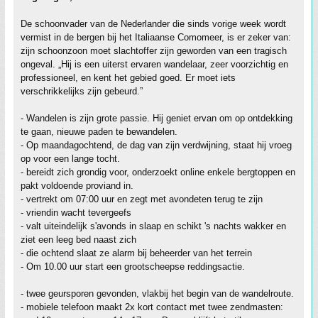
De schoonvader van de Nederlander die sinds vorige week wordt
vermist in de bergen bij het Italiaanse Comomeer, is er zeker van:
zijn schoonzoon moet slachtoffer zijn geworden van een tragisch
ongeval. „Hij is een uiterst ervaren wandelaar, zeer voorzichtig en
professioneel, en kent het gebied goed. Er moet iets
verschrikkelijks zijn gebeurd.”
- Wandelen is zijn grote passie. Hij geniet ervan om op ontdekking
te gaan, nieuwe paden te bewandelen.
- Op maandagochtend, de dag van zijn verdwijning, staat hij vroeg
op voor een lange tocht.
- bereidt zich grondig voor, onderzoekt online enkele bergtoppen en
pakt voldoende proviand in.
- vertrekt om 07:00 uur en zegt met avondeten terug te zijn
- vriendin wacht tevergeefs
- valt uiteindelijk s'avonds in slaap en schikt 's nachts wakker en
ziet een leeg bed naast zich
- die ochtend slaat ze alarm bij beheerder van het terrein
- Om 10.00 uur start een grootscheepse reddingsactie.
- twee geursporen gevonden, vlakbij het begin van de wandelroute.
- mobiele telefoon maakt 2x kort contact met twee zendmasten: