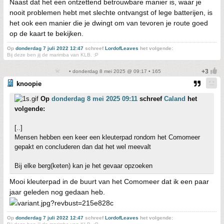
Naast dat het een ontzettend betrouwbare manier is, waar je
nooit problemen hebt met slechte ontvangst of lege batterijen, is
het ook een manier die je dwingt om van tevoren je route goed
op de kaart te bekijken.
Op
donderdag 7 juli 2022 12:47
schreef
LordofLeaves
het volgende:
Bij deze ben jij de marimba van KLB. :P
• donderdag 8 mei 2025 @ 09:17 • 165
knoopie
Op
donderdag 8 mei 2025 09:11
schreef
Caland
het
volgende:
[..]
Mensen hebben een keer een kleuterpad rondom het Comomeer
gepakt en concluderen dan dat het wel meevalt
Bij elke berg(keten) kan je het gevaar opzoeken
Mooi kleuterpad in de buurt van het Comomeer dat ik een paar
jaar geleden nog gedaan heb.
Op
donderdag 7 juli 2022 12:47
schreef
LordofLeaves
het volgende: