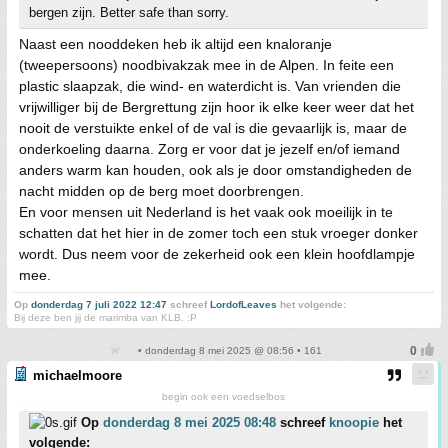
bergen zijn. Better safe than sorry.
Naast een nooddeken heb ik altijd een knaloranje
(tweepersoons) noodbivakzak mee in de Alpen. In feite een
plastic slaapzak, die wind- en waterdicht is. Van vrienden die
vrijwilliger bij de Bergrettung zijn hoor ik elke keer weer dat het
nooit de verstuikte enkel of de val is die gevaarlijk is, maar de
onderkoeling daarna. Zorg er voor dat je jezelf en/of iemand
anders warm kan houden, ook als je door omstandigheden de
nacht midden op de berg moet doorbrengen.
En voor mensen uit Nederland is het vaak ook moeilijk in te
schatten dat het hier in de zomer toch een stuk vroeger donker
wordt. Dus neem voor de zekerheid ook een klein hoofdlampje
mee.
Op
donderdag 7 juli 2022 12:47
schreef
LordofLeaves
het volgende:
Bij deze ben jij de marimba van KLB. :P
• donderdag 8 mei 2025 @ 08:56 • 161
michaelmoore
begin ook een voedselbos
Op
donderdag 8 mei 2025 08:48
schreef
knoopie
het
volgende: