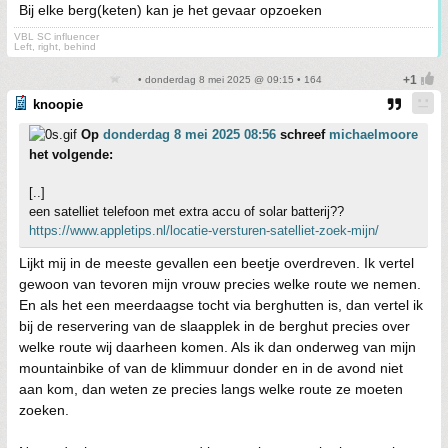
Bij elke berg(keten) kan je het gevaar opzoeken
VBL SC influencer
Left, right, behind
• donderdag 8 mei 2025 @ 09:15 • 164
knoopie
Op
donderdag 8 mei 2025 08:56
schreef
michaelmoore
het volgende:
[..]
een satelliet telefoon met extra accu of solar batterij??
https://www.appletips.nl/locatie-versturen-satelliet-zoek-mijn/
Lijkt mij in de meeste gevallen een beetje overdreven. Ik vertel
gewoon van tevoren mijn vrouw precies welke route we nemen.
En als het een meerdaagse tocht via berghutten is, dan vertel ik
bij de reservering van de slaapplek in de berghut precies over
welke route wij daarheen komen. Als ik dan onderweg van mijn
mountainbike of van de klimmuur donder en in de avond niet
aan kom, dan weten ze precies langs welke route ze moeten
zoeken.