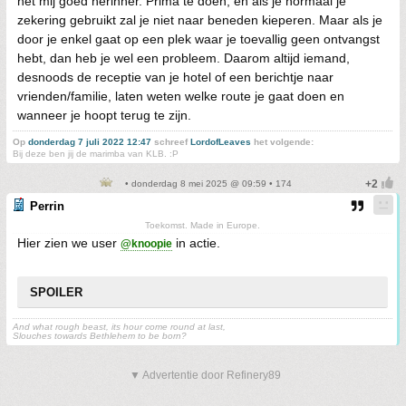
het mij goed herinner. Prima te doen, en als je normaal je
zekering gebruikt zal je niet naar beneden kieperen. Maar als je
door je enkel gaat op een plek waar je toevallig geen ontvangst
hebt, dan heb je wel een probleem. Daarom altijd iemand,
desnoods de receptie van je hotel of een berichtje naar
vrienden/familie, laten weten welke route je gaat doen en
wanneer je hoopt terug te zijn.
Op
donderdag 7 juli 2022 12:47
schreef
LordofLeaves
het volgende:
Bij deze ben jij de marimba van KLB. :P
• donderdag 8 mei 2025 @ 09:59 • 174
Perrin
Toekomst. Made in Europe.
Hier zien we user
in actie.
@knoopie
SPOILER
And what rough beast, its hour come round at last,
Slouches towards Bethlehem to be born?
▼ Advertentie door Refinery89