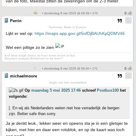
van de foto, Meestal zitten de zekeringen om de 2-3 meter.
• donderdag 8 mei 2025 @ 09:39 • 170
Perrin
Toekomst. Made in Europe.
Lijkt er wel op:
https://maps.app.goo.gl/5nfDjBAUhKpQDMV46
Wel een pittige zo te zien
And what rough beast, its hour come round at last,
Slouches towards Bethlehem to be born?
• donderdag 8 mei 2025 @ 09:40 • 171
michaelmoore
begin ook een voedselbos
Op
maandag 5 mei 2025 17:46
schreef
Postbus100
het
volgende:
[. En wij als Nederlanders weten niet hoe verraderlijk de bergen
zijn. Better safe than sorry.
Ja je denkt leuk., lekker weer en opeens sta je in een gletsjer te
kijken, met hier en daar een rotsblok, en op de kaart was toch