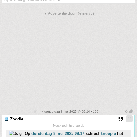
Bij deze ben jij de marimba van KLB. :P
▼ Advertentie door Refinery89
• donderdag 8 mei 2025 @ 09:24 • 166
Zoddie
Merck toch hoe sterck
Op
donderdag 8 mei 2025 09:17
schreef
knoopie
het