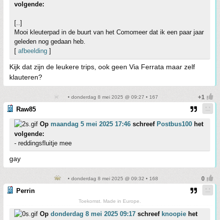
volgende:
[..]
Mooi kleuterpad in de buurt van het Comomeer dat ik een paar jaar
geleden nog gedaan heb.
[
afbeelding
]
Kijk dat zijn de leukere trips, ook geen Via Ferrata maar zelf
klauteren?
• donderdag 8 mei 2025 @ 09:27 • 167
Raw85
Op
maandag 5 mei 2025 17:46
schreef
Postbus100
het
volgende:
- reddingsfluitje mee
gay
• donderdag 8 mei 2025 @ 09:32 • 168
Perrin
Toekomst. Made in Europe.
Op
donderdag 8 mei 2025 09:17
schreef
knoopie
het