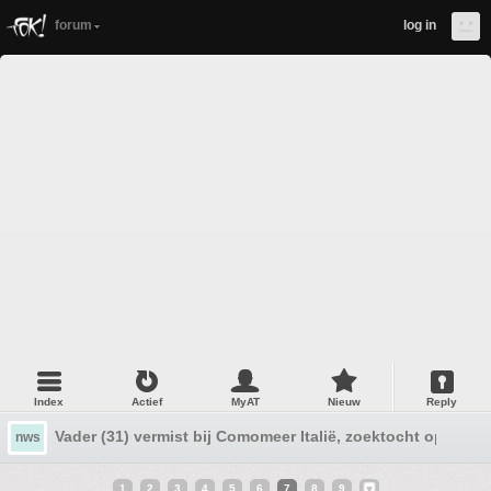
forum
log in
Index
Actief
MyAT
Nieuw
Reply
Vader (31) vermist bij Comomeer Italië, zoektocht opgege
nws
1
2
3
4
5
6
7
8
9