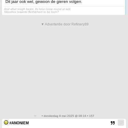
Dit jaar ook wel, gewoon de gieren volgen.
And what rough beast, its hour come round at last,
Slouches towards Bethlehem to be born?
▼ Advertentie door Refinery89
• donderdag 8 mei 2025 @ 08:16 • 157
#ANONIEM