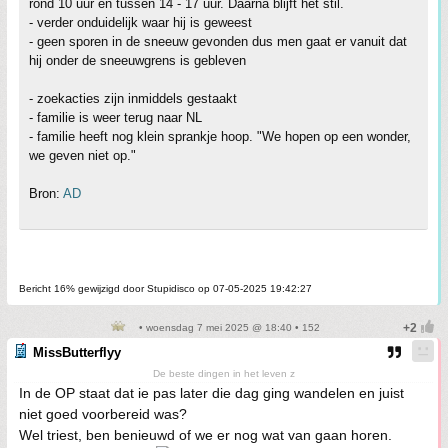
rond 10 uur en tussen 14 - 17 uur. Daarna blijft het stil.
- verder onduidelijk waar hij is geweest
- geen sporen in de sneeuw gevonden dus men gaat er vanuit dat
hij onder de sneeuwgrens is gebleven
- zoekacties zijn inmiddels gestaakt
- familie is weer terug naar NL
- familie heeft nog klein sprankje hoop. "We hopen op een wonder,
we geven niet op."
Bron:
AD
Bericht 16% gewijzigd door Stupidisco op 07-05-2025 19:42:27
• woensdag 7 mei 2025 @ 18:40 • 152
MissButterflyy
De beste dingen in het leven z
In de OP staat dat ie pas later die dag ging wandelen en juist
niet goed voorbereid was?
Wel triest, ben benieuwd of we er nog wat van gaan horen.