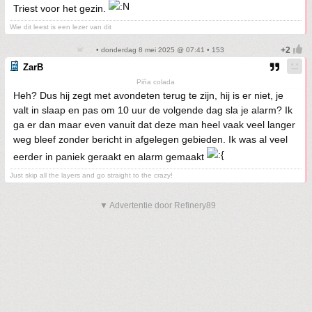
Triest voor het gezin.
Wie dit leest is een lezer van dit
• donderdag 8 mei 2025 @ 07:41 • 153
ZarB
Piña colada
Heh? Dus hij zegt met avondeten terug te zijn, hij is er niet, je
valt in slaap en pas om 10 uur de volgende dag sla je alarm? Ik
ga er dan maar even vanuit dat deze man heel vaak veel langer
weg bleef zonder bericht in afgelegen gebieden. Ik was al veel
eerder in paniek geraakt en alarm gemaakt
Just skip all the layers and go straight to the crazy!
▼ Advertentie door Refinery89