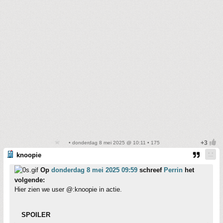
• donderdag 8 mei 2025 @ 10:11 • 175
knoopie
Op
donderdag 8 mei 2025 09:59
schreef
Perrin
het
volgende:
Hier zien we user @:knoopie in actie.
SPOILER