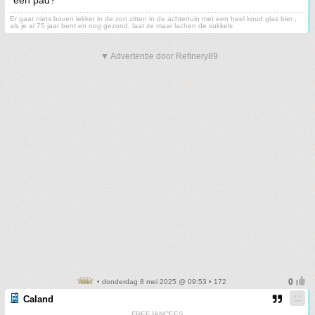
een pad?
Er gaat niets boven lekker in de zon zitten in de achtertuin met een heel koud glas bier ,
als je al 75 jaar bent en nog gezond, laat ze maar lachen de sukkels
▼ Advertentie door Refinery89
• donderdag 8 mei 2025 @ 09:53 • 172
Caland
FREEJANCEES