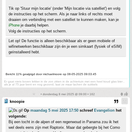
Tik op 'Stuur mijn locatie' (onder 'Mijn locatie via satelliet') en volg
de instructies op het scherm. Als je naar links of rechts moet
draaien om verbinding met een satelliet te kunnen maken, kan je
iPhone
je daarbij helpen.
Volg de instructies op het scherm.
Let op! De functie is alleen beschikbaar als er geen mobiele of
wifinetwerken beschikbaar zijn én je een simkaart (fysiek of eSIM)
geïnstalleerd hebt.
Bericht 11% gewijzigd door michaelmoore op 08-05-2025 09:03:45
Er gaat niets boven lekker in de zon zitten in de achtertuin met een heel koud glas bier ,
als je al 75 jaar bent en nog gezond, laat ze maar lachen de sukkels
• donderdag 8 mei 2025 @ 09:00 • 162
knoopie
Op
maandag 5 mei 2025 17:50
schreef
Evangelion
het
volgende:
Bij een tocht in de alpen of een regenwoud in Panama zou ik het
wel deels eens zijn met Raptorix. Maar dat gebergte bij het Como