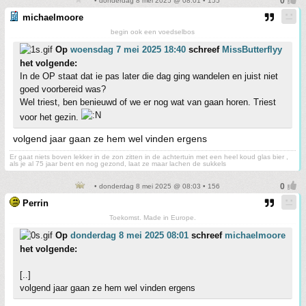
• donderdag 8 mei 2025 @ 08:01 • 155
michaelmoore
begin ook een voedselbos
Op
woensdag 7 mei 2025 18:40
schreef
MissButterflyy
het volgende:
In de OP staat dat ie pas later die dag ging wandelen en juist niet
goed voorbereid was?
Wel triest, ben benieuwd of we er nog wat van gaan horen. Triest
voor het gezin.
volgend jaar gaan ze hem wel vinden ergens
Er gaat niets boven lekker in de zon zitten in de achtertuin met een heel koud glas bier ,
als je al 75 jaar bent en nog gezond, laat ze maar lachen de sukkels
• donderdag 8 mei 2025 @ 08:03 • 156
Perrin
Toekomst. Made in Europe.
Op
donderdag 8 mei 2025 08:01
schreef
michaelmoore
het volgende:
[..]
volgend jaar gaan ze hem wel vinden ergens