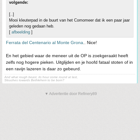
volgende:
[..]
Mooi kleuterpad in de buurt van het Comomeer dat ik een paar jaar
geleden nog gedaan heb.
[
afbeelding
]
Ferrata del Centenario al Monte Grona
.. Nice!
En het gebied waar de meneer uit de OP is zoekgeraakt heeft
zelfs nog hogere pieken. Uitglijden en je hoofd fataal stoten of in
een ravijn lazeren is daar zo gebeurd.
And what rough beast, its hour come round at last,
Slouches towards Bethlehem to be born?
▼ Advertentie door Refinery89