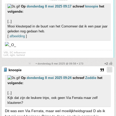
Op
donderdag 8 mei 2025 09:17
schreef
knoopie
het
volgende:
[..]
Mooi kleuterpad in de buurt van het Comomeer dat ik een paar jaar
geleden nog gedaan heb.
[
afbeelding
]
VBL SC influencer
Left, right, behind
• donderdag 8 mei 2025 @ 09:58 • 173
knoopie
Op
donderdag 8 mei 2025 09:24
schreef
Zoddie
het
volgende:
[..]
Kijk dat zijn de leukere trips, ook geen Via Ferrata maar zelf
klauteren?
Dit was een Via Ferrata, maar wel moeilijkheidsgraad D als ik