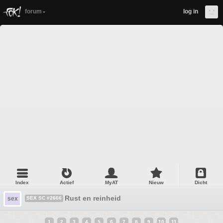
forum
log in
Index
Actief
MyAT
Nieuw
Dicht
Rust en reinheid
sex
SEX SC #2666
1
2
3
4
5
6
7
8
9
10
11