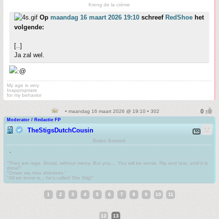
Kreng de la crème
Op
maandag 16 maart 2026 19:10
schreef
RedShoe
het
volgende:
[..]
Ja zal wel.
My age is very
Inappropriate
for my behavior
• maandag 16 maart 2026 @ 19:10 • 302
Moderator / Redactie FP
TheStigsDutchCousin
Brabo Bastard
.
"They are rage. Brutal, without mercy. But you.... You will be worse. Rip and tear, until it is
done!"
"Omae wa mou shindeiru."
"All we know is... he's called The Stig!"
1
2
3
4
5
6
7
8
9
10
11
12
13