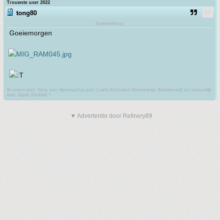
Trouwste user 2022
tong80
Spleenheup
Goeiemorgen
Ik noem een Tony van Heemschut,een Loeki Knol,een Brammetje Biesterveld en natuurlijk
een Japie Stobbe !
▼ Advertentie door Refinery89