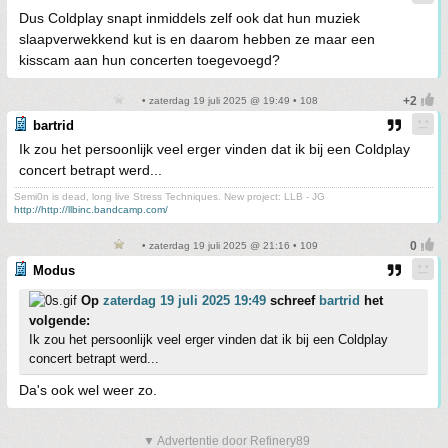
Dus Coldplay snapt inmiddels zelf ook dat hun muziek
slaapverwekkend kut is en daarom hebben ze maar een
kisscam aan hun concerten toegevoegd?
• zaterdag 19 juli 2025 @ 19:49 • 108
bartrid
Ik zou het persoonlijk veel erger vinden dat ik bij een Coldplay
concert betrapt werd...
Semi0n is dead, long live Stress Techniques. New project: LLB - JG
http://http://llbinc.bandcamp.com/
• zaterdag 19 juli 2025 @ 21:16 • 109
Modus
Op
zaterdag 19 juli 2025 19:49
schreef
bartrid
het
volgende:
Ik zou het persoonlijk veel erger vinden dat ik bij een Coldplay
concert betrapt werd...
Da's ook wel weer zo.
▼ Advertentie door Refinery89