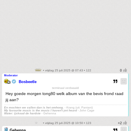
• vrijdag 25 juli 2025 @ 07:43 • 122
Moderator
Bosbeetle
terminaal verdwaald
Hey goede morgen tong80 welk album van the bevis frond raad
jij aan?
En mochten we vallen dan is het omhoog.
- Krang (uit: Pantani)
My favourite music is the music I haven't yet heard
- John Cage
Water: ijskoud de hardste
- Gehenna
• vrijdag 25 juli 2025 @ 10:50 • 123
Gehenna