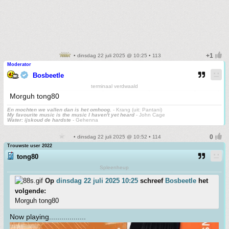
• dinsdag 22 juli 2025 @ 10:25 • 113
Moderator
Bosbeetle
terminaal verdwaald
Morguh tong80
En mochten we vallen dan is het omhoog.
- Krang (uit: Pantani)
My favourite music is the music I haven't yet heard
- John Cage
Water: ijskoud de hardste
- Gehenna
• dinsdag 22 juli 2025 @ 10:52 • 114
Trouwste user 2022
tong80
Spleenheup
Op
dinsdag 22 juli 2025 10:25
schreef
Bosbeetle
het
volgende:
Morguh tong80
Now playing..................