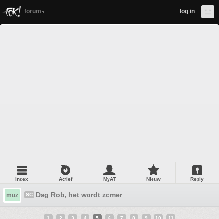
forum
log in
Index
Actief
MyAT
Nieuw
Reply
Dag Rob, het wordt zomer
muz
SC
1
2
3
4
5
6
7
8
9
10
11