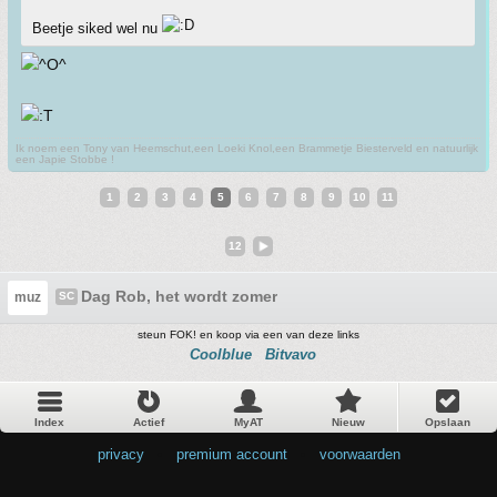
Beetje siked wel nu
Ik noem een Tony van Heemschut,een Loeki Knol,een Brammetje Biesterveld en natuurlijk
een Japie Stobbe !
1
2
3
4
5
6
7
8
9
10
11
12
Dag Rob, het wordt zomer
muz
SC
steun FOK! en koop via een van deze links
Coolblue
Bitvavo
Index
Actief
MyAT
Nieuw
Opslaan
privacy
•
premium account
•
voorwaarden