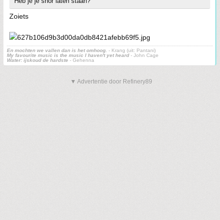
Heb je je snor laten staan?
Zoiets
En mochten we vallen dan is het omhoog.
- Krang (uit: Pantani)
My favourite music is the music I haven't yet heard
- John Cage
Water: ijskoud de hardste
- Gehenna
▼ Advertentie door Refinery89