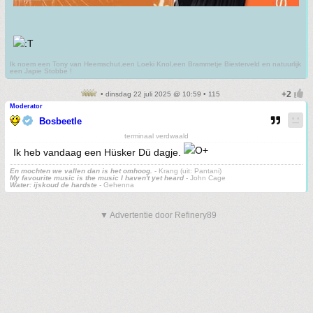
Ik noem een Tony van Heemschut,een Loeki Knol,een Brammetje Biesterveld en natuurlijk
een Japie Stobbe !
• dinsdag 22 juli 2025 @ 10:59 • 115
Moderator
Bosbeetle
terminaal verdwaald
Ik heb vandaag een Hüsker Dü dagje.
En mochten we vallen dan is het omhoog.
- Krang (uit: Pantani)
My favourite music is the music I haven't yet heard
- John Cage
Water: ijskoud de hardste
- Gehenna
▼ Advertentie door Refinery89