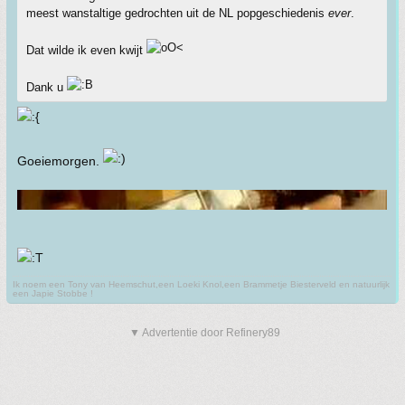
meest wanstaltige gedrochten uit de NL popgeschiedenis
ever
.
Dat wilde ik even kwijt
Dank u
Goeiemorgen.
Ik noem een Tony van Heemschut,een Loeki Knol,een Brammetje Biesterveld en natuurlijk
een Japie Stobbe !
▼ Advertentie door Refinery89