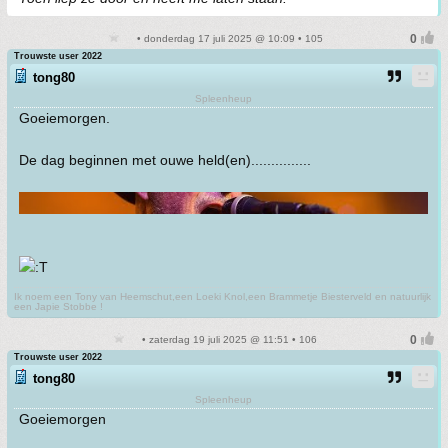
• donderdag 17 juli 2025 @ 10:09 • 105
Trouwste user 2022
tong80
Spleenheup
Goeiemorgen.
De dag beginnen met ouwe held(en)...............
Ik noem een Tony van Heemschut,een Loeki Knol,een Brammetje Biesterveld en natuurlijk
een Japie Stobbe !
• zaterdag 19 juli 2025 @ 11:51 • 106
Trouwste user 2022
tong80
Spleenheup
Goeiemorgen