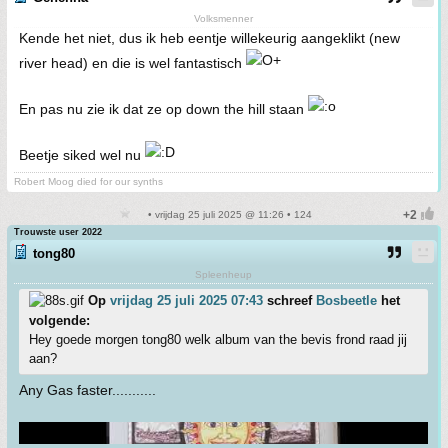
Volksmenner
Kende het niet, dus ik heb eentje willekeurig aangeklikt (new
river head) en die is wel fantastisch
En pas nu zie ik dat ze op down the hill staan
Beetje siked wel nu
Robert Moog died for our synths
• vrijdag 25 juli 2025 @ 11:26 • 124
Trouwste user 2022
tong80
Spleenheup
Op
vrijdag 25 juli 2025 07:43
schreef
Bosbeetle
het
volgende:
Hey goede morgen tong80 welk album van the bevis frond raad jij
aan?
Any Gas faster...........