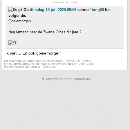
terminaal verdwaald
Op
dinsdag 15 juli 2025 09:56
schreef
tong80
het
volgende:
Goeiemorgen
Nog iemand naar de Zwarte Cross dit jaar ?
Ik niet.... En ook goeiemorgen
En mochten we vallen dan is het omhoog.
- Krang (uit: Pantani)
My favourite music is the music I haven't yet heard
- John Cage
Water: ijskoud de hardste
- Gehenna
▼ Advertentie door Refinery89