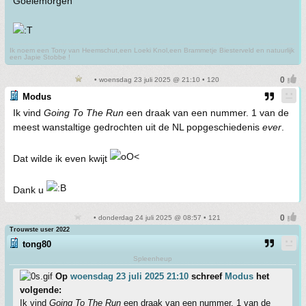
Goeiemorgen
Ik noem een Tony van Heemschut,een Loeki Knol,een Brammetje Biesterveld en natuurlijk
een Japie Stobbe !
• woensdag 23 juli 2025 @ 21:10 • 120
Modus
Ik vind
Going To The Run
een draak van een nummer. 1 van de
meest wanstaltige gedrochten uit de NL popgeschiedenis
ever
.
Dat wilde ik even kwijt
Dank u
• donderdag 24 juli 2025 @ 08:57 • 121
Trouwste user 2022
tong80
Spleenheup
Op
woensdag 23 juli 2025 21:10
schreef
Modus
het
volgende:
Ik vind
Going To The Run
een draak van een nummer. 1 van de