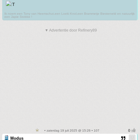
Ik noem een Tony van Heemschut,een Loeki Knol,een Brammetje Biesterveld en natuurlijk
een Japie Stobbe !
▼ Advertentie door Refinery89
• zaterdag 19 juli 2025 @ 15:26 • 107
Modus