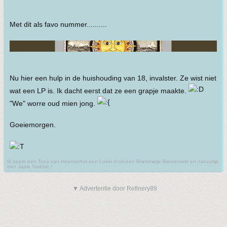
Met dit als favo nummer..........
Nu hier een hulp in de huishouding van 18, invalster. Ze wist niet
wat een LP is. Ik dacht eerst dat ze een grapje maakte.
"We" worre oud mien jong.
Goeiemorgen.
Ik noem een Tony van Heemschut,een Loeki Knol,een Brammetje Biesterveld en natuurlijk
een Japie Stobbe !
▼ Advertentie door Refinery89