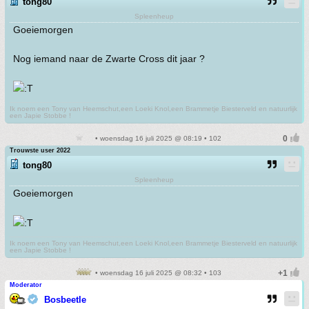
tong80
Spleenheup
Goeiemorgen
Nog iemand naar de Zwarte Cross dit jaar ?
Ik noem een Tony van Heemschut,een Loeki Knol,een Brammetje Biesterveld en natuurlijk
een Japie Stobbe !
• woensdag 16 juli 2025 @ 08:19 • 102
Trouwste user 2022
tong80
Spleenheup
Goeiemorgen
Ik noem een Tony van Heemschut,een Loeki Knol,een Brammetje Biesterveld en natuurlijk
een Japie Stobbe !
• woensdag 16 juli 2025 @ 08:32 • 103
Moderator
Bosbeetle