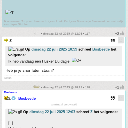
Ik noem een Tony van Heemschut,een Loeki Knol,een Brammetje Biesterveld en natuurlijk
een Japie Stobbe !
• dinsdag 22 juli 2025 @ 12:03 • 117
Z
Op
dinsdag 22 juli 2025 10:59
schreef
Bosbeetle
het
volgende:
Ik heb vandaag een Hüsker Dü dagje.
Heb je je snor laten staan?
Aldus.
• dinsdag 22 juli 2025 @ 18:21 • 118
Moderator
Bosbeetle
terminaal verdwaald
Op
dinsdag 22 juli 2025 12:03
schreef
Z
het volgende:
[..]