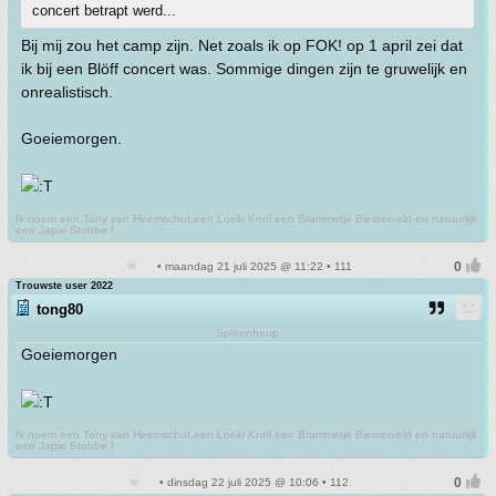
concert betrapt werd...
Bij mij zou het camp zijn. Net zoals ik op FOK! op 1 april zei dat
ik bij een Blöff concert was. Sommige dingen zijn te gruwelijk en
onrealistisch.
Goeiemorgen.
Ik noem een Tony van Heemschut,een Loeki Knol,een Brammetje Biesterveld en natuurlijk
een Japie Stobbe !
• maandag 21 juli 2025 @ 11:22 • 111
Trouwste user 2022
tong80
Spleenheup
Goeiemorgen
Ik noem een Tony van Heemschut,een Loeki Knol,een Brammetje Biesterveld en natuurlijk
een Japie Stobbe !
• dinsdag 22 juli 2025 @ 10:06 • 112