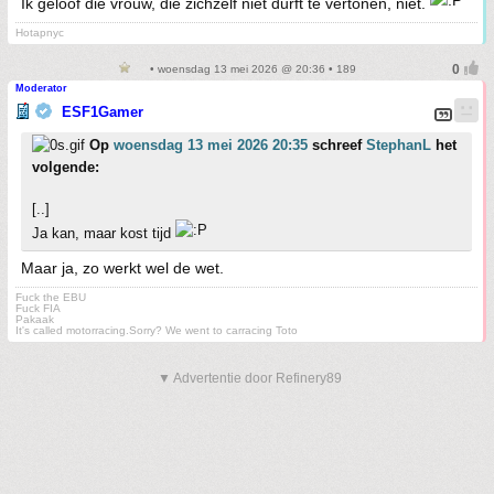
Ik geloof die vrouw, die zichzelf niet durft te vertonen, niet.
Hotapnyc
• woensdag 13 mei 2026 @ 20:36 • 189
Moderator
ESF1Gamer
Op
woensdag 13 mei 2026 20:35
schreef
StephanL
het
volgende:
[..]
Ja kan, maar kost tijd
Maar ja, zo werkt wel de wet.
Fuck the EBU
Fuck FIA
Pakaak
It's called motorracing.Sorry? We went to carracing Toto
▼ Advertentie door Refinery89