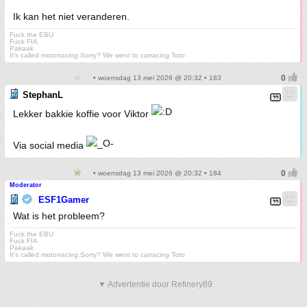
Ik kan het niet veranderen.
Fuck the EBU
Fuck FIA
Pakaak
It's called motorracing.Sorry? We went to carracing Toto
• woensdag 13 mei 2026 @ 20:32 • 183
StephanL
Lekker bakkie koffie voor Viktor
Via social media
• woensdag 13 mei 2026 @ 20:32 • 184
Moderator
ESF1Gamer
Wat is het probleem?
Fuck the EBU
Fuck FIA
Pakaak
It's called motorracing.Sorry? We went to carracing Toto
▼ Advertentie door Refinery89