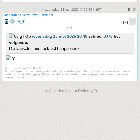
• woensdag 13 mei 2026 @ 20:49 • 197
Moderator / KerstCrewQuizWinner
H_T
2733
Op
woensdag 13 mei 2026 20:48
schreef
JJ76
het
volgende:
Die kapsalon heet ook echt kapsones?
Ik ben de kleur MAGENTA
Je bent openminded, tenzij iets niet in je straatje past. Je houdt van discussiëren, maar
hebt natuurlijk altijd gelijk. Als echte dierenliefhebber voer je graag kleine eendjes aan
grote honden.
▼ Advertentie door Refinery89