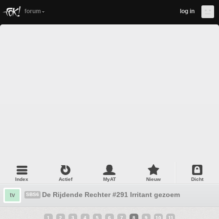
forum
log in
Index
Actief
MyAT
Nieuw
Dicht
De Rijdende Rechter #291 Irritant gezoem
tv
SBS6
1
2
3
4
5
6
7
8
9
10
11