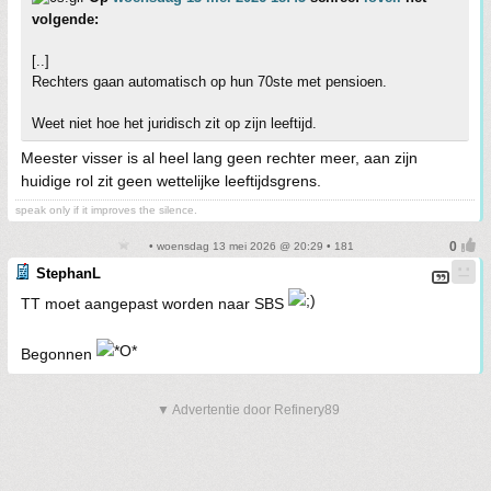
volgende:
[..]
Rechters gaan automatisch op hun 70ste met pensioen.
Weet niet hoe het juridisch zit op zijn leeftijd.
Meester visser is al heel lang geen rechter meer, aan zijn
huidige rol zit geen wettelijke leeftijdsgrens.
speak only if it improves the silence.
• woensdag 13 mei 2026 @ 20:29 • 181
StephanL
TT moet aangepast worden naar SBS
Begonnen
▼ Advertentie door Refinery89