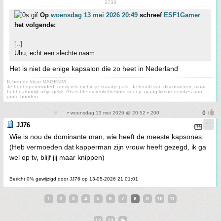
2733
Op
woensdag 13 mei 2026 20:49
schreef
ESF1Gamer
het volgende:
[..]
Uhu, echt een slechte naam.
Het is niet de enige kapsalon die zo heet in Nederland
Ik ben de kleur MAGENTA
Je bent openminded, tenzij iets niet in je straatje past. Je houdt van discussiëren, maar
hebt natuurlijk altijd gelijk. Als echte dierenliefhebber voer je graag kleine eendjes aan
grote honden.
• woensdag 13 mei 2026 @ 20:52 • 200
JJ76
Wie is nou de dominante man, wie heeft de meeste kapsones.
(Heb vermoeden dat kapperman zijn vrouw heeft gezegd, ik ga
wel op tv, blijf jij maar knippen)
Bericht 0% gewijzigd door JJ76 op 13-05-2026 21:01:01
1
2
3
4
5
6
7
8
9
10
11
12
13