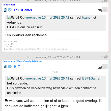
• woensdag 13 mei 2026 @ 20:44 • 193
Moderator
ESF1Gamer
Op
woensdag 13 mei 2026 20:42
schreef
Isane
het
volgende:
Dit duurt dus nu een uur....
Een kwartier aan reclames.
Fuck the EBU
Fuck FIA
Pakaak
It's called motorracing.Sorry? We went to carracing Toto
• woensdag 13 mei 2026 @ 20:48 • 194
Moderator / KerstCrewQuizWinner
H_T
2733
Op
woensdag 13 mei 2026 20:41
schreef
ESF1Gamer
het volgende:
Er is gewoon de verkeerde weg bewandeld om een contract te
ontbinden.
Er was vast wel wat te ruilen of af te kopen in goed overleg. Ik
denk dat de koffieman gelijk gaat krijgen