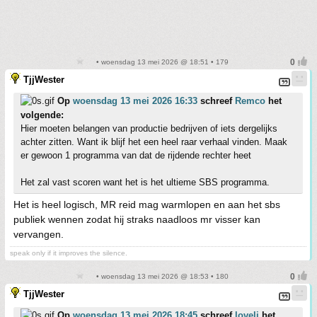
• woensdag 13 mei 2026 @ 18:51 • 179
TjjWester
Op
woensdag 13 mei 2026 16:33
schreef
Remco
het
volgende:
Hier moeten belangen van productie bedrijven of iets dergelijks
achter zitten. Want ik blijf het een heel raar verhaal vinden. Maak
er gewoon 1 programma van dat de rijdende rechter heet
Het zal vast scoren want het is het ultieme SBS programma.
Het is heel logisch, MR reid mag warmlopen en aan het sbs
publiek wennen zodat hij straks naadloos mr visser kan
vervangen.
speak only if it improves the silence.
• woensdag 13 mei 2026 @ 18:53 • 180
TjjWester
Op
woensdag 13 mei 2026 18:45
schreef
loveli
het