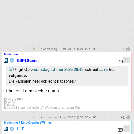
• woensdag 13 mei 2026 @ 20:49 • 198
Moderator
ESF1Gamer
Op
woensdag 13 mei 2026 20:48
schreef
JJ76
het
volgende:
Die kapsalon heet ook echt kapsones?
Uhu, echt een slechte naam.
Fuck the EBU
Fuck FIA
Pakaak
It's called motorracing.Sorry? We went to carracing Toto
• woensdag 13 mei 2026 @ 20:50 • 199
Moderator / KerstCrewQuizWinner
H_T