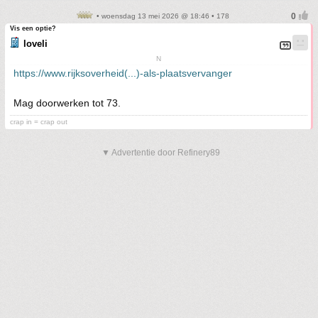
• woensdag 13 mei 2026 @ 18:46 • 178
Vis een optie?
loveli
N
https://www.rijksoverheid(...)-als-plaatsvervanger
Mag doorwerken tot 73.
crap in = crap out
▼ Advertentie door Refinery89