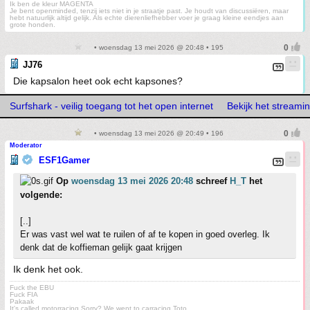
Ik ben de kleur MAGENTA
Je bent openminded, tenzij iets niet in je straatje past. Je houdt van discussiëren, maar
hebt natuurlijk altijd gelijk. Als echte dierenliefhebber voer je graag kleine eendjes aan
grote honden.
• woensdag 13 mei 2026 @ 20:48 • 195
JJ76
Die kapsalon heet ook echt kapsones?
Surfshark - veilig toegang tot het open internet
Bekijk het stream
• woensdag 13 mei 2026 @ 20:49 • 196
Moderator
ESF1Gamer
Op
woensdag 13 mei 2026 20:48
schreef
H_T
het
volgende:
[..]
Er was vast wel wat te ruilen of af te kopen in goed overleg. Ik
denk dat de koffieman gelijk gaat krijgen
Ik denk het ook.
Fuck the EBU
Fuck FIA
Pakaak
It's called motorracing.Sorry? We went to carracing Toto