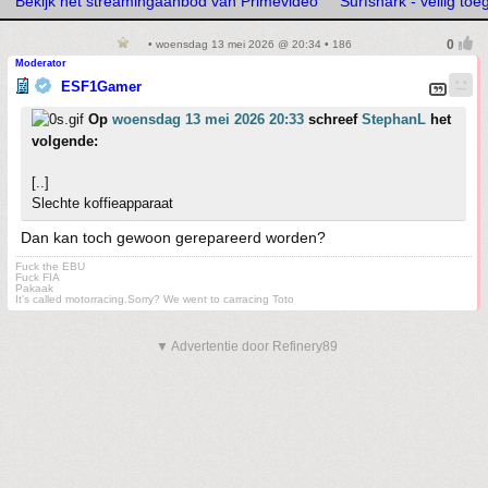
Bekijk het streamingaanbod van Primevideo
Surfshark - veilig toe
• woensdag 13 mei 2026 @ 20:34 • 186
Moderator
ESF1Gamer
Op
woensdag 13 mei 2026 20:33
schreef
StephanL
het
volgende:
[..]
Slechte koffieapparaat
Dan kan toch gewoon gerepareerd worden?
Fuck the EBU
Fuck FIA
Pakaak
It's called motorracing.Sorry? We went to carracing Toto
▼ Advertentie door Refinery89