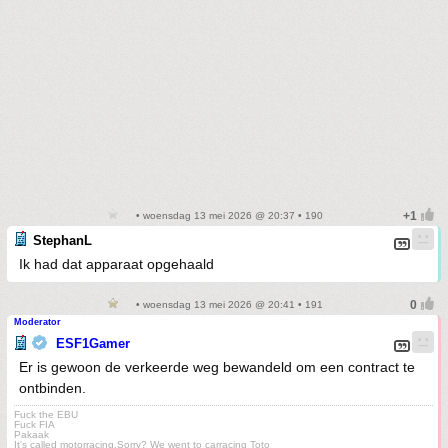
• woensdag 13 mei 2026 @ 20:37 • 190
StephanL
Ik had dat apparaat opgehaald
• woensdag 13 mei 2026 @ 20:41 • 191
Moderator
ESF1Gamer
Er is gewoon de verkeerde weg bewandeld om een contract te
ontbinden.
Fuck the EBU
Fuck FIA
Pakaak
It's called motorracing.Sorry? We went to carracing Toto