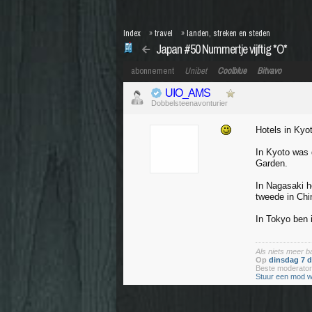
Index
»
travel
»
landen, streken en steden
Japan #50 Nummertje vijftig *O*
abonnement
Unibet
Coolblue
Bitvavo
UIO_AMS
Dobbelsteenavonturier
Hotels in Kyo
In Kyoto was 
Garden.
In Nagasaki h
tweede in Chi
In Tokyo ben i
Als niets meer 
Op
dinsdag 7 
Beste moderato
Stuur een mod w