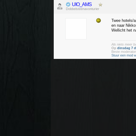
UIO_AMS
Dobbelsteenavonturier
Twee hotels/a
en naar Nikko
Wellicht het 
Als niets meer 
Op
dinsdag 7 
Beste moderato
Stuur een mod w