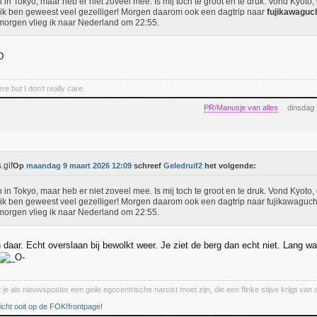
n in Tokyo, maar heb er niet zoveel mee. Is mij toch te groot en te druk. Vond Kyo
ik ben geweest veel gezelliger! Morgen daarom ook een dagtrip naar
fujikawaguc
orgen vlieg ik naar Nederland om 22:55.
e but I don't really care.
PR/Manusje van alles
dinsdag
Op
maandag 9 maart 2026 12:09
schreef
Geledruif2
het volgende:
n in Tokyo, maar heb er niet zoveel mee. Is mij toch te groot en te druk. Vond Kyo
ik ben geweest veel gezelliger! Morgen daarom ook een dagtrip naar fujikawaguch
orgen vlieg ik naar Nederland om 22:55.
 daar. Echt overslaan bij bewolkt weer. Je ziet de berg dan echt niet. Lang 
je als nieuwsposter een geile egocentrische narcist moet zijn, die een flinke stijve krijgt van a
cht ooit op de FOK!frontpage!