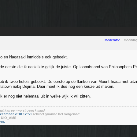
Moderator
maandag
to en Nagasaki inmiddels ook geboekt.
de eerste die ik aanklikte gelijk de juiste. Op loopafstand van Philosophers 
eb ik twee hotels geboekt. De eerste op de flanken van Mount Inasa met uitz
natown nabij Dejima. Daar moet ik dus nog een keuze uit maken.
k er nog niet helemaal uit in welke wijk ik wil zitten.
baat kan een worst geen kwaad.
december 2010 12:50
schreef yvonne het volgende:
r
UIO_AMS
eg.