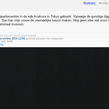
Moderator
dinsdag
ppartementen in de wijk Asakusa in Tokyo geboekt. Vanwege de gunstige liggi
. Dan kan mijn vrouw de uiteindelijke keuze maken. Nog geen idee wat onze
nationaal museum.
baat kan een worst geen kwaad.
december 2010 12:50
schreef yvonne het volgende:
r
UIO_AMS
eg.