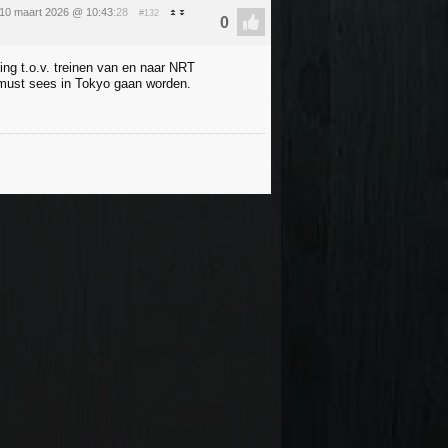
 10 maart 2026 @ 10:43
:28
#132
ng t.o.v. treinen van en naar NRT
 must sees in Tokyo gaan worden.