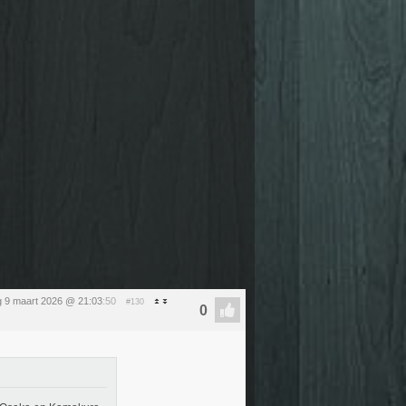
 9 maart 2026 @ 21:03
:50
#130