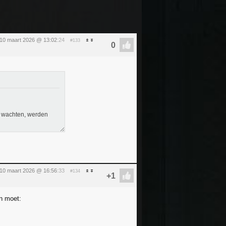
 10 maart 2026 @ 13:02
:24
#133
ng wachten, werden
 10 maart 2026 @ 16:56
:33
#134
en moet: