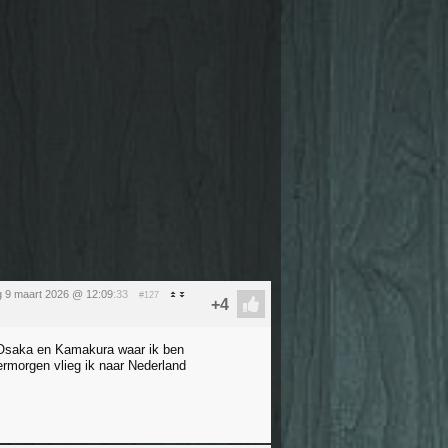
 9 maart 2026 @ 12:09
:33
#127
, Osaka en Kamakura waar ik ben
rmorgen vlieg ik naar Nederland