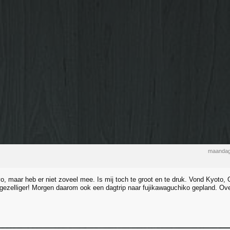
maandag
yo, maar heb er niet zoveel mee. Is mij toch te groot en te druk. Vond Kyoto
gezelliger! Morgen daarom ook een dagtrip naar fujikawaguchiko gepland. Ove