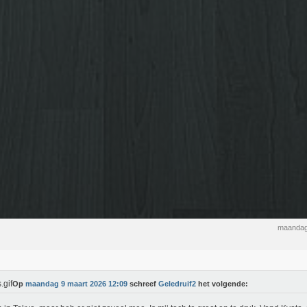
maandag
Op
maandag 9 maart 2026 12:09
schreef
Geledruif2
het volgende: