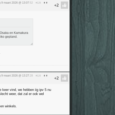
 9 maart 2026 @ 13:07
:52
#128
to, Osaka en Kamakura
iko gepland.
.
 9 maart 2026 @ 13:27
:28
#129
 keer vind, we hebben iig ipv 5 nu
echt weer, dat zal er ook wel
en winkels.