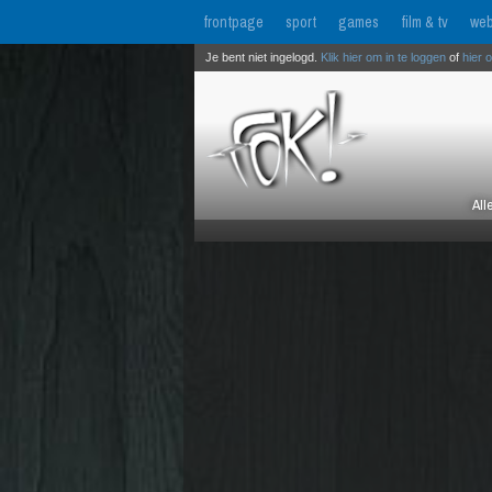
frontpage
sport
games
film & tv
web
Je bent niet ingelogd.
Klik hier om in te loggen
of
hier 
All