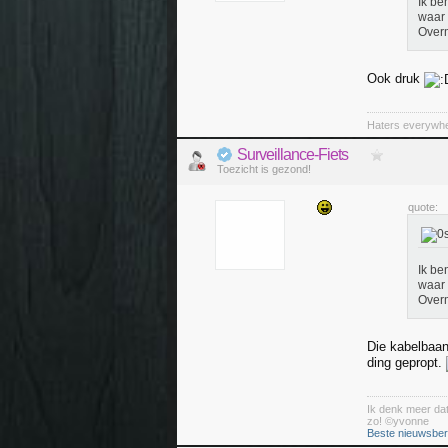
Ik be
waar 
Overm
Ook druk
Haters everywher
Surveillance-Fiets
Toezicht is gezond!
quote:
Ik be
waar 
Overm
Die kabelbaan
ding gepropt.
Ik denk meer dat 
zo! ©yvonne
Beste nieuwsberi