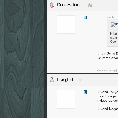
Doug-Heffernan
quote:
Ik be
waar 
Overm
Ik ben 3x in T
De keren ervo
Mensen het spijt
FlyingFish
Ik vond Tokyo
maar 3 dagen 
invloed op ge
Ik vond Nagas