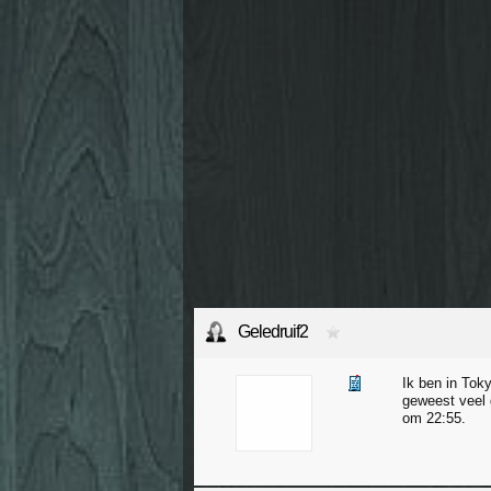
Geledruif2
Ik ben in Tok
geweest veel 
om 22:55.