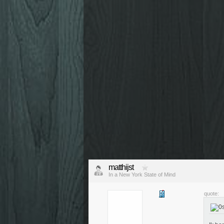
matthijst
In a New York State of Mind
quote: