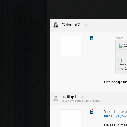
Geledruif2
quote:
[..]
Die k
met 1
Uiteindelijk 
matthijst
In a New York State of Mind
Vind dit muse
https://yayoi
Helaas in maar