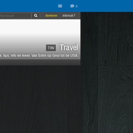
doneren
inbreuk?
Travel
TRV
 tips, info en meer. Van Schin op Geul tot de USA.