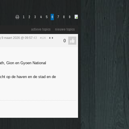
1
2
3
4
5
6
7
8
9
actieve topics
nieuwe topics
 9 maart 2026 @ 09:57
:43
#126
Path, Gion en Gyoen National
icht op de haven en de stad en de