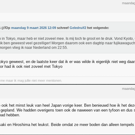
maandag
Op
maandag 9 maart 2026 12:09
schreef
Geledruif2
het volgende:
n in Tokyo, maar heb er niet zoveel mee. Is mij toch te groot en te druk. Vond Kyo
ik ben geweest veel gezelliger! Morgen daarom ook een dagtrip naar fujikawaguch
orgen vlieg ik naar Nederland om 22:55.
okyo geweest, en de laatste keer dat ik er was wilde ik eigenlijk niet weg daar
or had ik ook niet zoveel met Tokyo
 me maar ik mag jullie niet meer mentionen.
maandag
 ook het minst leuk van heel Japan vorige keer. Ben benieuwd hoe ik het deze
gepland. We hadden overigens toen ook de naweeen van een tyfoon en dus sl
had hebben.
aki en Hiroshima het leukst. Beide omdat ze meer boden dan alleen tempels 