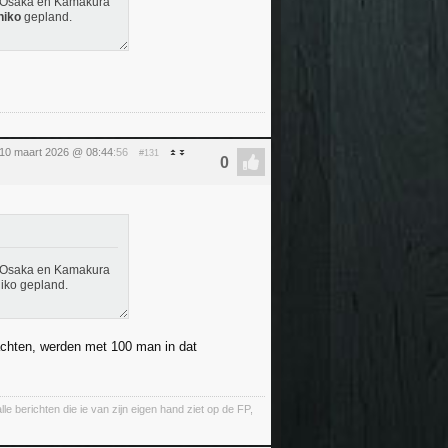
to, Osaka en Kamakura
hiko
gepland.
 10 maart 2026 @ 08:44
:56
#131
to, Osaka en Kamakura
iko gepland.
wachten, werden met 100 man in dat
lle berichten die ie van zijn eigen hand ziet op de FP,