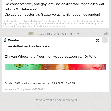
De conservatieve, anti-gay, anti-sociaal/liberaal, tegen alles wat
links is Whitehouse?
Die zou een doctor als Gatwa verachtelijk hebben gevonden!
In this world of evil and darkness I'm looking for the one girl that has the power to bring
light into my heart. A light so pure that my evil thoughts about this world and the people
living on it will vanish and I'll finally experience true love.
• dinsdag 10 juni 2025 @ 22:39 • 192
Wantie
Overstuffed and undercooked.
Elly van Whoculture fileert het tweede seizoen van Dr Who.
Bericht 100% gewijzigd door Wantie op 12-06-2025 16:43:25
zeer vocale Trump hater - VEM2012
▼ Advertentie door Refinery89