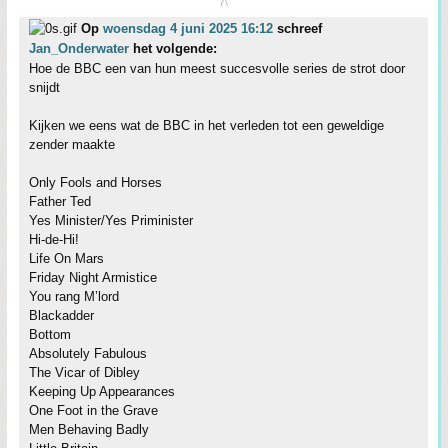
7\
Op
woensdag 4 juni 2025 16:12
schreef
Jan_Onderwater
het volgende:
Hoe de BBC een van hun meest succesvolle series de strot door
snijdt
Kijken we eens wat de BBC in het verleden tot een geweldige
zender maakte
Only Fools and Horses
Father Ted
Yes Minister/Yes Priminister
Hi-de-Hi!
Life On Mars
Friday Night Armistice
You rang M’lord
Blackadder
Bottom
Absolutely Fabulous
The Vicar of Dibley
Keeping Up Appearances
One Foot in the Grave
Men Behaving Badly