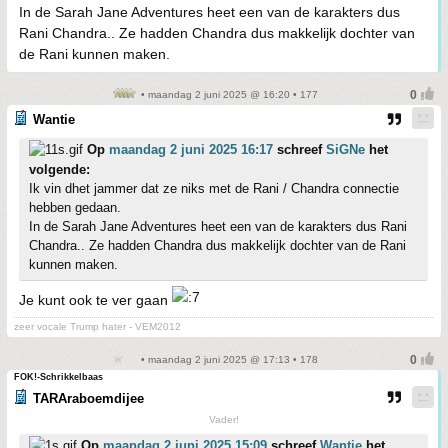
In de Sarah Jane Adventures heet een van de karakters dus
Rani Chandra.. Ze hadden Chandra dus makkelijk dochter van
de Rani kunnen maken.
• maandag 2 juni 2025 @ 16:20 • 177
Wantie
Op
maandag 2 juni 2025 16:17
schreef
SiGNe
het
volgende:
Ik vin dhet jammer dat ze niks met de Rani / Chandra connectie
hebben gedaan.
In de Sarah Jane Adventures heet een van de karakters dus Rani
Chandra.. Ze hadden Chandra dus makkelijk dochter van de Rani
kunnen maken.
Je kunt ook te ver gaan
zeer vocale Trump hater - VEM2012
• maandag 2 juni 2025 @ 17:13 • 178
FOK!-Schrikkelbaas
TARAraboemdijee
Vader!
Op
maandag 2 juni 2025 15:09
schreef
Wantie
het