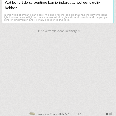
Wat betreft de screentime kon je inderdaad wel eens gelijk
hebben
In this world of evil and darkness I'm looking for the one girl that has the power to bring
light into my heart. A light so pure that my evil thoughts about this world and the people
living on it will vanish and I'll finally experience true love.
▼ Advertentie door Refinery89
• maandag 2 juni 2025 @ 18:58 • 179