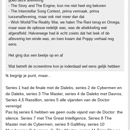
goed deze aflevering
- The Story and The Engine, kon me niet heel erg bekoren
- The Interstellar Song Contest, prima vermaak, prima
tussenaflevering, maar ook niet meer dan dat
- Wish World/The Reality War, we halen The Rani terug en Omega,
maar waar de opbouw redelijk was, was de afwikkeling wat
afgeraffeld. Halverwege had ik echt zoiets dat het leek of de
aflevering ten einde was, en toen kwam dat Poppy verhaal nog
eens.
Het ging dus een beetje op en af
Wat betreft de screentime kon je inderdaad wel eens gelijk hebben
Ik begrijp je punt, maar...
Series 1 had de finale met de Daleks, series 2 de Cybermen en
de Daleks, series 3 The Master, series 4 de Daleks met Davros,
Series 4,5 Rassillon, series 5 alle vijanden van de Doctor
verenigd.
Pas bij series 6 hebben we geen oude vijand van de Doctor: the
silence. Series 7 met The Great Intelligence, Series 8 The
Master met de Cybermen, series 9 Gallifrey, series 10