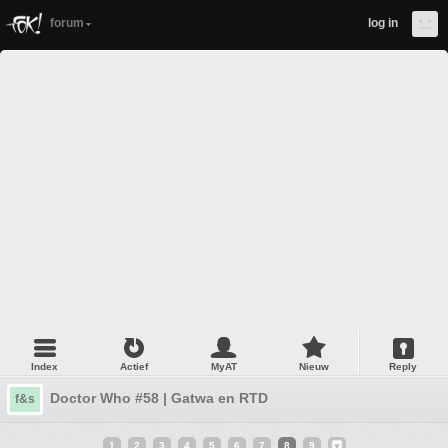
forum
log in
Index
Actief
MyAT
Nieuw
Reply
Doctor Who #58 | Gatwa en RTD
f&s
1
2
3
4
5
6
7
8
9