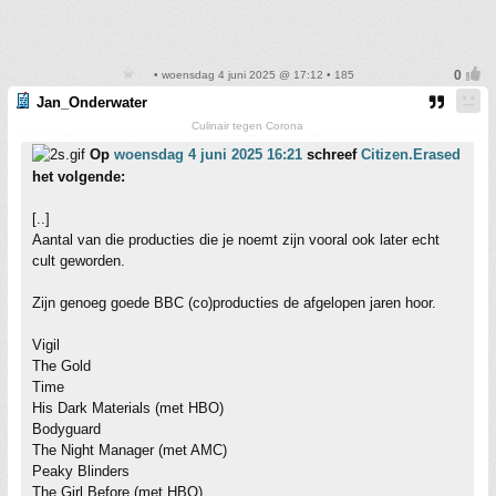
• woensdag 4 juni 2025 @ 17:12 • 185
Jan_Onderwater
Culinair tegen Corona
Op
woensdag 4 juni 2025 16:21
schreef
Citizen.Erased
het volgende:
[..]
Aantal van die producties die je noemt zijn vooral ook later echt
cult geworden.
Zijn genoeg goede BBC (co)producties de afgelopen jaren hoor.
Vigil
The Gold
Time
His Dark Materials (met HBO)
Bodyguard
The Night Manager (met AMC)
Peaky Blinders
The Girl Before (met HBO)