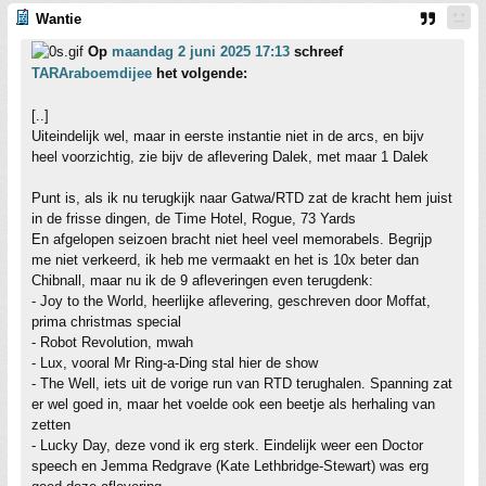
Wantie
Op
maandag 2 juni 2025 17:13
schreef
TARAraboemdijee
het volgende:
[..]
Uiteindelijk wel, maar in eerste instantie niet in de arcs, en bijv
heel voorzichtig, zie bijv de aflevering Dalek, met maar 1 Dalek
Punt is, als ik nu terugkijk naar Gatwa/RTD zat de kracht hem juist
in de frisse dingen, de Time Hotel, Rogue, 73 Yards
En afgelopen seizoen bracht niet heel veel memorabels. Begrijp
me niet verkeerd, ik heb me vermaakt en het is 10x beter dan
Chibnall, maar nu ik de 9 afleveringen even terugdenk:
- Joy to the World, heerlijke aflevering, geschreven door Moffat,
prima christmas special
- Robot Revolution, mwah
- Lux, vooral Mr Ring-a-Ding stal hier de show
- The Well, iets uit de vorige run van RTD terughalen. Spanning zat
er wel goed in, maar het voelde ook een beetje als herhaling van
zetten
- Lucky Day, deze vond ik erg sterk. Eindelijk weer een Doctor
speech en Jemma Redgrave (Kate Lethbridge-Stewart) was erg