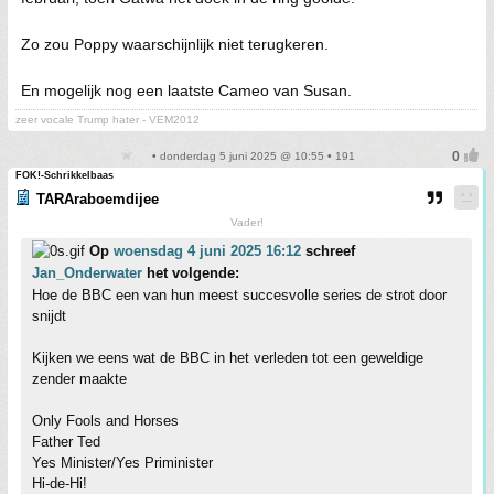
Zo zou Poppy waarschijnlijk niet terugkeren.
En mogelijk nog een laatste Cameo van Susan.
zeer vocale Trump hater - VEM2012
• donderdag 5 juni 2025 @ 10:55 • 191
FOK!-Schrikkelbaas
TARAraboemdijee
Vader!
Op
woensdag 4 juni 2025 16:12
schreef
Jan_Onderwater
het volgende:
Hoe de BBC een van hun meest succesvolle series de strot door
snijdt
Kijken we eens wat de BBC in het verleden tot een geweldige
zender maakte
Only Fools and Horses
Father Ted
Yes Minister/Yes Priminister
Hi-de-Hi!