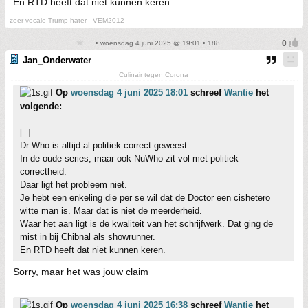
En RTD heeft dat niet kunnen keren.
zeer vocale Trump hater - VEM2012
• woensdag 4 juni 2025 @ 19:01 • 188
Jan_Onderwater
Culinair tegen Corona
Op
woensdag 4 juni 2025 18:01
schreef
Wantie
het
volgende:
[..]
Dr Who is altijd al politiek correct geweest.
In de oude series, maar ook NuWho zit vol met politiek
correctheid.
Daar ligt het probleem niet.
Je hebt een enkeling die per se wil dat de Doctor een cishetero
witte man is. Maar dat is niet de meerderheid.
Waar het aan ligt is de kwaliteit van het schrijfwerk. Dat ging de
mist in bij Chibnal als showrunner.
En RTD heeft dat niet kunnen keren.
Sorry, maar het was jouw claim
Op
woensdag 4 juni 2025 16:38
schreef
Wantie
het