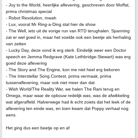
- Joy to the World, heerlijke aflevering, geschreven door Moffat,
prima christmas special
- Robot Revolution, mwah
- Lux, vooral Mr Ring-a-Ding stal hier de show
- The Well, iets uit de vorige run van RTD terughalen. Spanning
zat er wel goed in, maar het voelde ook een beetje als herhaling
van zetten
- Lucky Day, deze vond ik erg sterk. Eindelijk weer een Doctor
speech en Jemma Redgrave (Kate Lethbridge-Stewart) was erg
goed deze aflevering
- The Story and The Engine, kon me niet heel erg bekoren
- The Interstellar Song Contest, prima vermaak, prima
tussenaflevering, maar ook niet meer dan dat
- Wish World/The Reality War, we halen The Rani terug en
Omega, maar waar de opbouw redelijk was, was de afwikkeling
wat afgeraffeld. Halverwege had ik echt zoiets dat het leek of de
aflevering ten einde was, en toen kwam dat Poppy verhaal nog
eens.
Het ging dus een beetje op en af