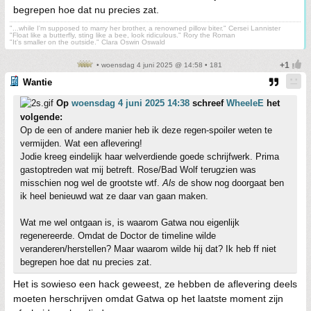
begrepen hoe dat nu precies zat.
"...while I'm supposed to marry her brother, a renowned pillow biter." Cersei Lannister
"Float like a butterfly, sting like a bee, look ridiculous." Rory the Roman
"It's smaller on the outside." Clara Oswin Oswald
• woensdag 4 juni 2025 @ 14:58 • 181
Wantie
Op
woensdag 4 juni 2025 14:38
schreef
WheeleE
het
volgende:
Op de een of andere manier heb ik deze regen-spoiler weten te
vermijden. Wat een aflevering!
Jodie kreeg eindelijk haar welverdiende goede schrijfwerk. Prima
gastoptreden wat mij betreft. Rose/Bad Wolf terugzien was
misschien nog wel de grootste wtf.
Als
de show nog doorgaat ben
ik heel benieuwd wat ze daar van gaan maken.
Wat me wel ontgaan is, is waarom Gatwa nou eigenlijk
regenereerde. Omdat de Doctor de timeline wilde
veranderen/herstellen? Maar waarom wilde hij dat? Ik heb ff niet
begrepen hoe dat nu precies zat.
Het is sowieso een hack geweest, ze hebben de aflevering deels
moeten herschrijven omdat Gatwa op het laatste moment zijn