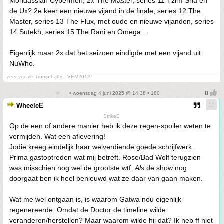
Mondassian Cybermen, 2x The Master, series 11 Tzim-Sha en
de Ux? 2e keer een nieuwe vijand in de finale, series 12 The
Master, series 13 The Flux, met oude en nieuwe vijanden, series
14 Sutekh, series 15 The Rani en Omega...
Eigenlijk maar 2x dat het seizoen eindigde met een vijand uit
NuWho.
zeer vocale Trump hater - VEM2012
• woensdag 4 juni 2025 @ 14:38 • 180
WheeleE
StrikeE
Op de een of andere manier heb ik deze regen-spoiler weten te
vermijden. Wat een aflevering!
Jodie kreeg eindelijk haar welverdiende goede schrijfwerk.
Prima gastoptreden wat mij betreft. Rose/Bad Wolf terugzien
was misschien nog wel de grootste wtf.
Als
de show nog
doorgaat ben ik heel benieuwd wat ze daar van gaan maken.
Wat me wel ontgaan is, is waarom Gatwa nou eigenlijk
regenereerde. Omdat de Doctor de timeline wilde
veranderen/herstellen? Maar waarom wilde hij dat? Ik heb ff niet