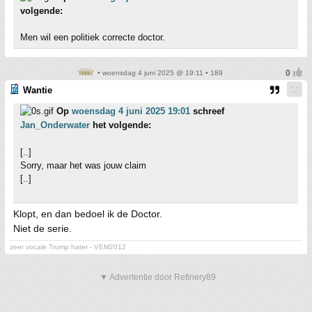
volgende:
Men wil een politiek correcte doctor.
• woensdag 4 juni 2025 @ 19:11 • 189
Wantie
Op
woensdag 4 juni 2025 19:01
schreef
Jan_Onderwater
het volgende:
[..]
Sorry, maar het was jouw claim
[..]
Klopt, en dan bedoel ik de Doctor.
Niet de serie.
zeer vocale Trump hater - VEM2012
▼ Advertentie door Refinery89