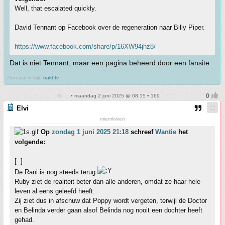
Well, that escalated quickly.
David Tennant op Facebook over de regeneration naar Billy Piper.
https://www.facebook.com/share/p/16XW94jhz8/
Dat is niet Tennant, maar een pagina beheerd door een fansite
Zien wat ik kijk:
trakt.tv
• maandag 2 juni 2025 @ 08:15 • 169
Elvi
miemkwien
Op
zondag 1 juni 2025 21:18
schreef
Wantie
het
volgende:
[..]
De Rani is nog steeds terug
Ruby ziet de realiteit beter dan alle anderen, omdat ze haar hele
leven al eens geleefd heeft.
Zij ziet dus in afschuw dat Poppy wordt vergeten, terwijl de Doctor
en Belinda verder gaan alsof Belinda nog nooit een dochter heeft
gehad.