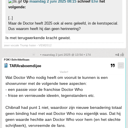
Op
maandag 2 juni 2025 08:15
schreef
Elvi
het
volgende:
[..]
Maar de Doctor heeft 2025 ook al eens geleefd, in de kerstspecial.
Dus waarom heeft hij dan geen herinnering?
Is met terugwerkende kracht gewist.
zeer vocale Trump hater - VEM2012
• maandag 2 juni 2025 @ 13:54 • 174
FOK!-Schrikkelbaas
TARAraboemdijee
Vader!
Wat Doctor Who nodig heeft om vooruit te kunnen is een
showrunner met de volgende twee aspecten:
- een passie voor de franchise Doctor Who
- frisse en vernieuwde ideeën, tegenstanders etc.
Chibnall had punt 1 niet, waardoor zijn nieuwe benadering totaal
geen binding had met wat Doctor Who nou eigenlijk was. Dat hij
geen waarde hechtte aan Doctor Who voor hem (en het slechte
schrijfwerk), vervreemde de fans.