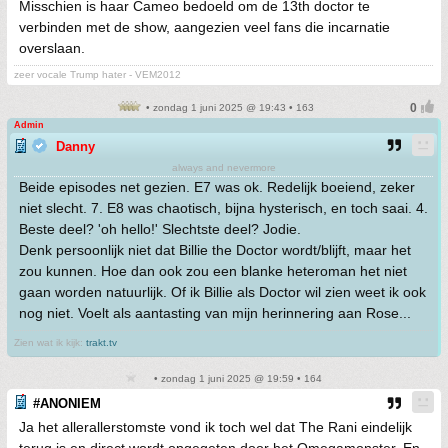
Misschien is haar Cameo bedoeld om de 13th doctor te
verbinden met de show, aangezien veel fans die incarnatie
overslaan.
zeer vocale Trump hater - VEM2012
• zondag 1 juni 2025 @ 19:43 • 163
Admin
Danny
always and nevermore
Beide episodes net gezien. E7 was ok. Redelijk boeiend, zeker
niet slecht. 7. E8 was chaotisch, bijna hysterisch, en toch saai. 4.
Beste deel? 'oh hello!' Slechtste deel? Jodie.
Denk persoonlijk niet dat Billie the Doctor wordt/blijft, maar het
zou kunnen. Hoe dan ook zou een blanke heteroman het niet
gaan worden natuurlijk. Of ik Billie als Doctor wil zien weet ik ook
nog niet. Voelt als aantasting van mijn herinnering aan Rose...
Zien wat ik kijk:
trakt.tv
• zondag 1 juni 2025 @ 19:59 • 164
#ANONIEM
Ja het allerallerstomste vond ik toch wel dat The Rani eindelijk