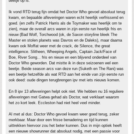
beetje op is.
Ik vond RTD terug fijn omdat het Doctor Who gevoel absoluut terug
kwam, en bepaalde afleveringen waren echt heerlijk verfrissend en
goed. (en zelfs Patrick Harris als de Toymaker was heerlijk om te
zien), maar de overall arcs waren in zijn eerste run heerlijk fris en
nieuw (Bad Wolf, Torchwood (ok, de Saxon storyline bleek The
Master en stolen planets was Davros en de Daleks), maar daarna
kwam ook Moffat weer met de crack, de Silence, the great
intelligence. Slitheen, Wheeping Angels, Captain Jack/Face of
Boe, River Song... fris en nieuw en een blijvend onderdeel van
Doctor Who geworden. Dat mistte ik in deze seizoenen wel een
beetje. Beide season arcs van deze run (Suketh en The Rani) was
een beetje hetzelfde als wat RTD aan het einde van zijn eerste run
ook deed: oude dingen terugbrengen ipv met iets nieuws komen.
En 8 ipv 13 afleveringen helpt ook niet. We hebben nu 16 reguliere
afleveringen met Gatwa gehad als Doctor, wat verklaart waarom
het zo kort leek. Eccleston had niet heel veel minder.
Al met al dus: Doctor Who gevoel kwam weer goed terug, zeker
merkbaar. Maar door een frisse benadering en tijd kunnen
uittrekken hiervoor zou het beter kunnen. Dus in mijn optiek heeft
een nieuwe showrunner dat absoluut nodig, met een passie voor