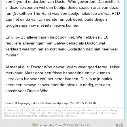
een blijvend onderdeel van Doctor Who geworden. Dat mistte ik
in deze seizoenen wel een beetje. Beide season arcs van deze
run (Suketh en The Rani) was een beetje hetzelfde als wat RTD
aan het einde van zijn eerste run ook deed: oude dingen
terugbrengen ipv met iets nieuws komen.
En 8 ipv 13 afleveringen helpt ook niet. We hebben nu 16
reguliere afleveringen met Gatwa gehad als Doctor, wat
verklaart waarom het zo kort leek. Eccleston had niet heel veel
minder.
Al met al dus: Doctor Who gevoel kwam weer goed terug, zeker
merkbaar. Maar door een frisse benadering en tijd kunnen
uittrekken hiervoor zou het beter kunnen. Dus in mijn optiek
heeft een nieuwe showrunner dat absoluut nodig, met een
passie voor Doctor Who.
Bericht 0% gewijzigd door TARAraboemdijee op 02-06-2025 15:07:02
In this world of evil and darkness I'm looking for the one girl that has the power to bring
light into my heart. A light so pure that my evil thoughts about this world and the people
living on it will vanish and I'll finally experience true love.
• maandag 2 juni 2025 @ 15:09 • 175