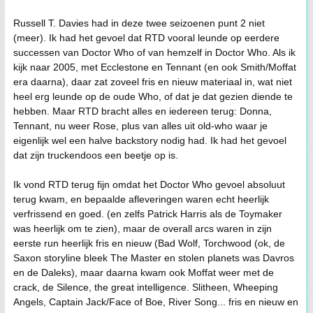
Russell T. Davies had in deze twee seizoenen punt 2 niet
(meer). Ik had het gevoel dat RTD vooral leunde op eerdere
successen van Doctor Who of van hemzelf in Doctor Who. Als ik
kijk naar 2005, met Ecclestone en Tennant (en ook Smith/Moffat
era daarna), daar zat zoveel fris en nieuw materiaal in, wat niet
heel erg leunde op de oude Who, of dat je dat gezien diende te
hebben. Maar RTD bracht alles en iedereen terug: Donna,
Tennant, nu weer Rose, plus van alles uit old-who waar je
eigenlijk wel een halve backstory nodig had. Ik had het gevoel
dat zijn truckendoos een beetje op is.
Ik vond RTD terug fijn omdat het Doctor Who gevoel absoluut
terug kwam, en bepaalde afleveringen waren echt heerlijk
verfrissend en goed. (en zelfs Patrick Harris als de Toymaker
was heerlijk om te zien), maar de overall arcs waren in zijn
eerste run heerlijk fris en nieuw (Bad Wolf, Torchwood (ok, de
Saxon storyline bleek The Master en stolen planets was Davros
en de Daleks), maar daarna kwam ook Moffat weer met de
crack, de Silence, the great intelligence. Slitheen, Wheeping
Angels, Captain Jack/Face of Boe, River Song... fris en nieuw en