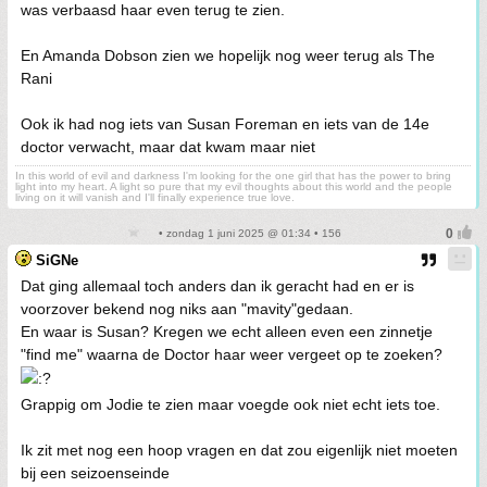
was verbaasd haar even terug te zien.
En Amanda Dobson zien we hopelijk nog weer terug als The
Rani
Ook ik had nog iets van Susan Foreman en iets van de 14e
doctor verwacht, maar dat kwam maar niet
In this world of evil and darkness I'm looking for the one girl that has the power to bring
light into my heart. A light so pure that my evil thoughts about this world and the people
living on it will vanish and I'll finally experience true love.
• zondag 1 juni 2025 @ 01:34 • 156
SiGNe
Dat ging allemaal toch anders dan ik geracht had en er is
voorzover bekend nog niks aan "mavity"gedaan.
En waar is Susan? Kregen we echt alleen even een zinnetje
"find me" waarna de Doctor haar weer vergeet op te zoeken?
Grappig om Jodie te zien maar voegde ook niet echt iets toe.
Ik zit met nog een hoop vragen en dat zou eigenlijk niet moeten
bij een seizoenseinde