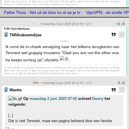
light into my heart. A light so pure that my evil thoughts about this world and the people
living on it will vanish and I'll finally experience true love.
Pathe Thuis - Net uit de bios nu al op je tv
VyprVPN - de snelle V
• maandag 2 juni 2025 @ 10:50 • 171
FOK!-Schrikkelbaas
TARAraboemdijee
Vader!
Ik vond de in-cheek verwijzing naar het telkens terugkeren van
Tennant wel grappig trouwens "Glad you are not the other one,
he keeps turning up" ofzoiets
In this world of evil and darkness I'm looking for the one girl that has the power to bring
light into my heart. A light so pure that my evil thoughts about this world and the people
living on it will vanish and I'll finally experience true love.
• maandag 2 juni 2025 @ 12:31 • 172
Wantie
Op
maandag 2 juni 2025 07:42
schreef
Danny
het
volgende:
[..]
Dat is niet Tennant, maar een pagina beheerd door een fansite