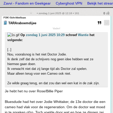
Zavvi - Fandom en Geekgear
Cyberghost VPN
Bekijk het stre
• zondag 1 juni 2025 @ 12:16 • 161
FOK!-Schrikkelbaas
TARAraboemdijee
Vader!
Op
zondag 1 juni 2025 10:29
schreef
Wantie
het
volgende:
[..]
Nou, vooralsnog is het niet Doctor Jodie.
Ik denk zelf dat de schrijvers nog geen idee hebben wat ze
hiermee gaan doen.
Ik verwacht niet dat zij lange tijd als Doctor zal spelen.
Maar alleen terug voor een Cameo ook niet.
Ze wilde graag terug, en dat zou dan wel een kat in de zak zijn.
Je hebt het nu over Rose/Billie Piper
Bluesdude had het over Jodie Whittaker, de 13e doctor die een
cameo had vlak voor de regeneration. Om de doctor wat moed
in te spreken ofzo. Toch voelde door wat en hoe ze dingen zei,