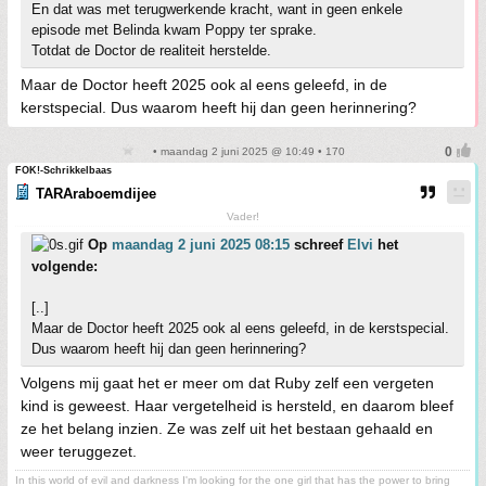
En dat was met terugwerkende kracht, want in geen enkele
episode met Belinda kwam Poppy ter sprake.
Totdat de Doctor de realiteit herstelde.
Maar de Doctor heeft 2025 ook al eens geleefd, in de
kerstspecial. Dus waarom heeft hij dan geen herinnering?
• maandag 2 juni 2025 @ 10:49 • 170
FOK!-Schrikkelbaas
TARAraboemdijee
Vader!
Op
maandag 2 juni 2025 08:15
schreef
Elvi
het
volgende:
[..]
Maar de Doctor heeft 2025 ook al eens geleefd, in de kerstspecial.
Dus waarom heeft hij dan geen herinnering?
Volgens mij gaat het er meer om dat Ruby zelf een vergeten
kind is geweest. Haar vergetelheid is hersteld, en daarom bleef
ze het belang inzien. Ze was zelf uit het bestaan gehaald en
weer teruggezet.
In this world of evil and darkness I'm looking for the one girl that has the power to bring