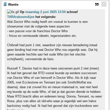
Wantie
Op
maandag 2 juni 2025 13:54
schreef
TARAraboemdijee
het volgende:
Wat Doctor Who nodig heeft om vooruit te kunnen is een
showrunner met de volgende twee aspecten:
- een passie voor de franchise Doctor Who
- frisse en vernieuwde ideeën, tegenstanders etc.
Chibnall had punt 1 niet, waardoor zijn nieuwe benadering totaal
geen binding had met wat Doctor Who nou eigenlijk was. Dat hij
geen waarde hechtte aan het oude Who (en het slechte
schrijfwerk), vervreemde de fans.
Russell T. Davies had in deze twee seizoenen punt 2 niet (meer).
Ik had het gevoel dat RTD vooral leunde op eerdere successen
van Doctor Who of van hemzelf in Doctor Who. Als ik kijk naar
2005, met Ecclestone en Tennant (en ook Smith/Moffat era
daarna), daar zat zoveel fris en nieuw materiaal in, wat niet heel
erg leunde op de oude Who, of dat je dat gezien diende te hebben.
Maar RTD bracht alles en iedereen terug: Donna, Tennant, nu weer
Rose, plus van alles uit old-who waar je eigenlijk wel een halve
backstory nodig had. Ik had het gevoel dat zijn truckendoos een