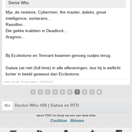
Doctor Who.
Mja, de nestene, Cybermen, the master, daleks, great
intelligence, sontarans...
Rassillon...
Die gekke krabben in Deadlock...
Aragnos...
Bij Ecclestone en Tennant kwamen genoeg oudjes terug.
Gatwa zat niet (full time) in alle afleveringen, dus hij is wellicht
korter in beeld geweest dan Ecclestone.
zeer vocale Trump hater - VEM2012
1
2
3
4
5
6
7
8
9
Doctor Who #58 | Gatwa en RTD
f&s
steun FOK! en koop via een van deze links
Coolblue
Bitvavo