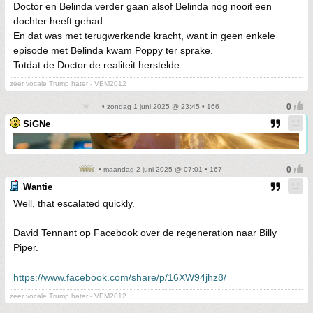
Doctor en Belinda verder gaan alsof Belinda nog nooit een
dochter heeft gehad.
En dat was met terugwerkende kracht, want in geen enkele
episode met Belinda kwam Poppy ter sprake.
Totdat de Doctor de realiteit herstelde.
zeer vocale Trump hater - VEM2012
• zondag 1 juni 2025 @ 23:45 • 166
SiGNe
• maandag 2 juni 2025 @ 07:01 • 167
Wantie
Well, that escalated quickly.
David Tennant op Facebook over de regeneration naar Billy
Piper.
https://www.facebook.com/share/p/16XW94jhz8/
zeer vocale Trump hater - VEM2012