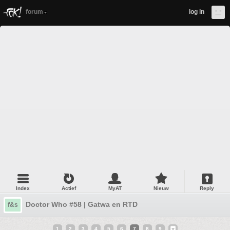
forum
log in
Index
Actief
MyAT
Nieuw
Reply
Doctor Who #58 | Gatwa en RTD
f&s
1
2
3
4
5
6
7
8
9