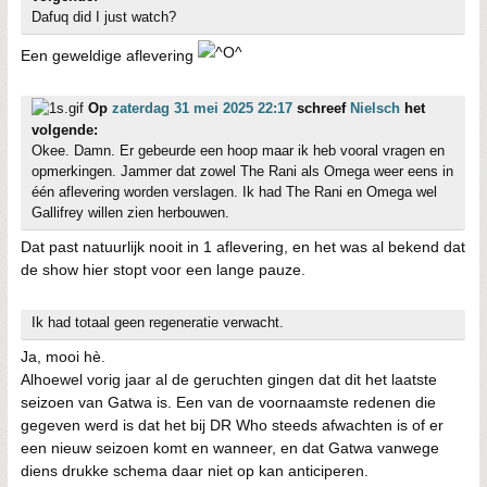
Dafuq did I just watch?
Een geweldige aflevering
Op
zaterdag 31 mei 2025 22:17
schreef
Nielsch
het
volgende:
Okee. Damn. Er gebeurde een hoop maar ik heb vooral vragen en
opmerkingen. Jammer dat zowel The Rani als Omega weer eens in
één aflevering worden verslagen. Ik had The Rani en Omega wel
Gallifrey willen zien herbouwen.
Dat past natuurlijk nooit in 1 aflevering, en het was al bekend dat
de show hier stopt voor een lange pauze.
Ik had totaal geen regeneratie verwacht.
Ja, mooi hè.
Alhoewel vorig jaar al de geruchten gingen dat dit het laatste
seizoen van Gatwa is. Een van de voornaamste redenen die
gegeven werd is dat het bij DR Who steeds afwachten is of er
een nieuw seizoen komt en wanneer, en dat Gatwa vanwege
diens drukke schema daar niet op kan anticiperen.