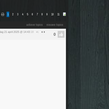
1
2
3
4
5
6
7
8
9
10
11
actieve topics
nieuwe topics
ag 21 april 2025 @ 14:43
:18
#1