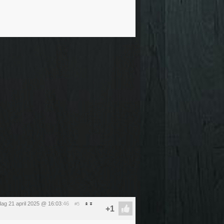
ag 21 april 2025 @ 16:03
:46
#5