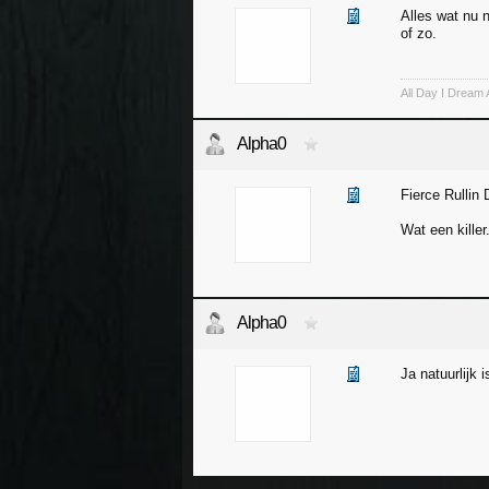
Alles wat nu 
of zo.
All Day I Dream 
Alpha0
Fierce Rullin 
Wat een killer
Alpha0
Ja natuurlijk