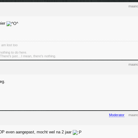
maand
hier
I am lost too
nothing to do here.
There's just....I mean, there's nothing.
maand
eg.
Moderator
maand
OP even aangepast, mocht wel na 2 jaar