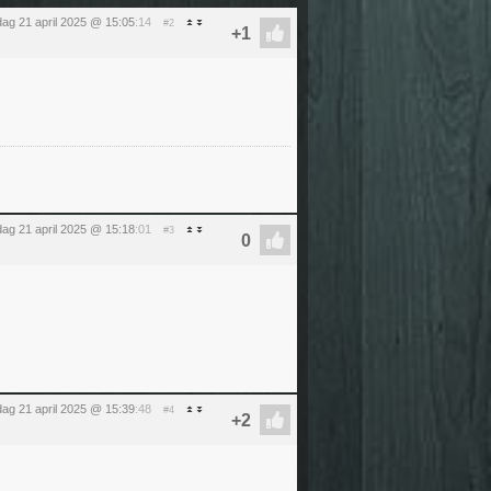
ag 21 april 2025 @ 15:05
:14
#2
ag 21 april 2025 @ 15:18
:01
#3
ag 21 april 2025 @ 15:39
:48
#4