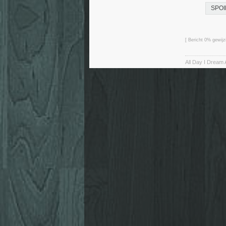
SPOIL
[ Bericht 0% gewij
All Day I Dream 