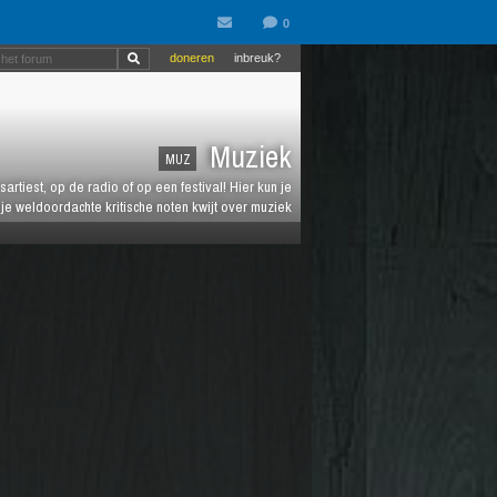
doneren
inbreuk?
Muziek
MUZ
artiest, op de radio of op een festival! Hier kun je
e weldoordachte kritische noten kwijt over muziek