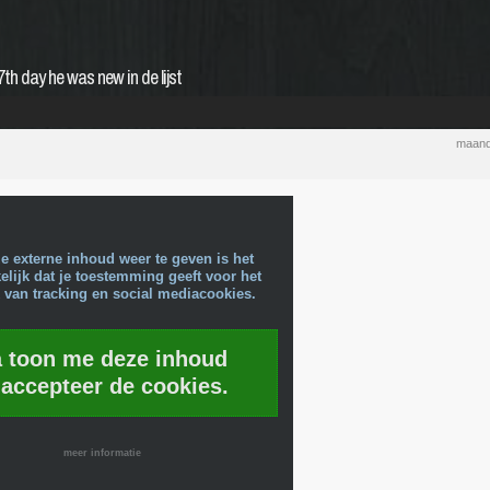
th day he was new in de lijst
maand
e externe inhoud weer te geven is het
lijk dat je toestemming geeft voor het
 van tracking en social mediacookies.
a toon me deze inhoud
 accepteer de cookies.
meer informatie