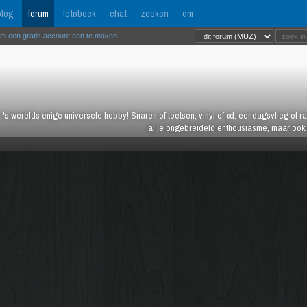
log
forum
fotoboek
chat
zoeken
dm
om een gratis account aan te maken
.
 's werelds enige universele hobby! Snaren of toetsen, vinyl of cd, eendagsvlieg of ras
al je ongebreideld enthousiasme, maar ook j