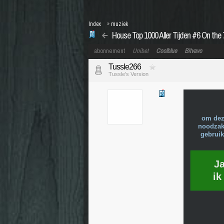
Index
»
muziek
House Top 1000 Aller Tijden #6 On the 7
abonnement
Unibet
Coolblue
Bitvavo
Tussle266
Tussle's Version
om dez
noodzake
gebruik
J
ik