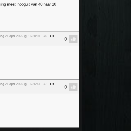
sing meer, hooguit van 40 naar 10
ag 21 april 2025 @ 16:30
:01
#6
ag 21 april 2025 @ 16:36
:41
#7