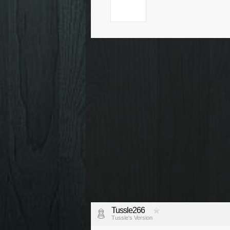
Tussle266
Tussle's Version