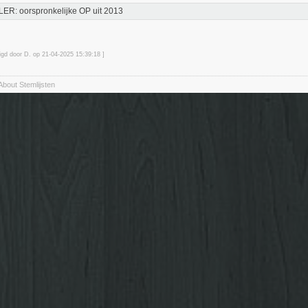
ER: oorspronkelijke OP uit 2013
zigd door D. op 21-04-2025 15:39
:18
]
About Stemlijsten