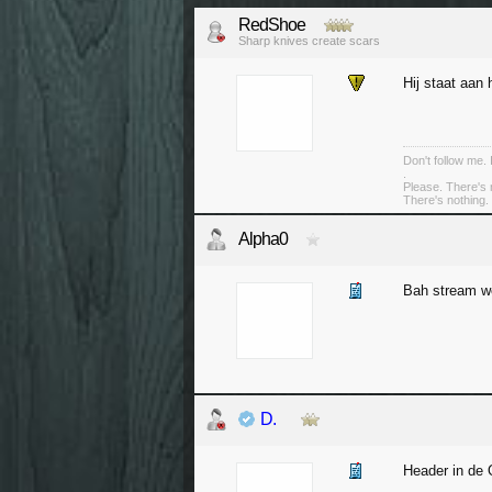
RedShoe
Sharp knives create scars
Hij staat aan 
Don't follow me. 
.
Please. There's 
There's nothing. 
Alpha0
Bah stream w
D.
Header in de 