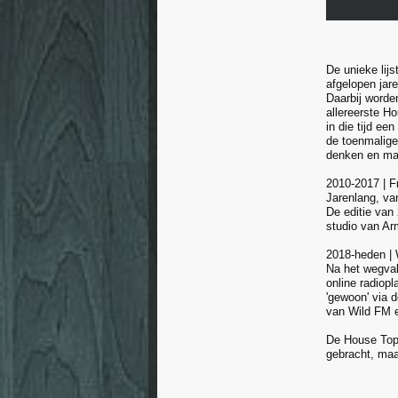
De unieke lij
afgelopen jar
Daarbij worde
allereerste H
in die tijd ee
de toenmalige
denken en maa
2010-2017 | 
Jarenlang, va
De editie van
studio van Ar
2018-heden |
Na het wegval
online radiop
'gewoon' via 
van Wild FM 
De House Top 
gebracht, maar