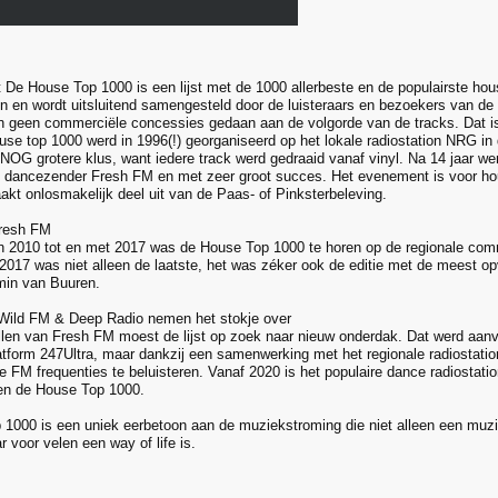
st De House Top 1000 is een lijst met de 1000 allerbeste en de populairste ho
en en wordt uitsluitend samengesteld door de luisteraars en bezoekers van d
n geen commerciële concessies gedaan aan de volgorde van de tracks. Dat is
ouse top 1000 werd in 1996(!) georganiseerd op het lokale radiostation NRG 
n NOG grotere klus, want iedere track werd gedraaid vanaf vinyl. Na 14 jaar wer
 dancezender Fresh FM en met zeer groot succes. Het evenement is voor hou
kt onlosmakelijk deel uit van de Paas- of Pinksterbeleving.
Fresh FM
n 2010 tot en met 2017 was de House Top 1000 te horen op de regionale com
 2017 was niet alleen de laatste, het was zéker ook de editie met de meest op
min van Buuren.
 Wild FM & Deep Radio nemen het stokje over
len van Fresh FM moest de lijst op zoek naar nieuw onderdak. Dat werd aanv
latform 247Ultra, maar dankzij een samenwerking met het regionale radiostatio
de FM frequenties te beluisteren. Vanaf 2020 is het populaire dance radiostat
en de House Top 1000.
1000 is een uniek eerbetoon aan de muziekstroming die niet alleen een muzik
 voor velen een way of life is.