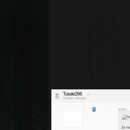
Tussle266
Tussle's Version
quote:
Ja na