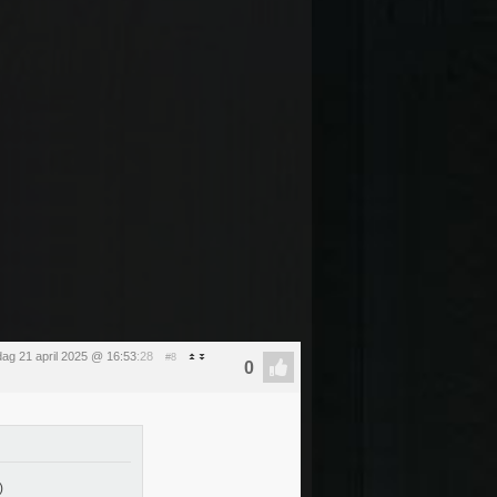
ag 21 april 2025 @ 16:53
:28
#8