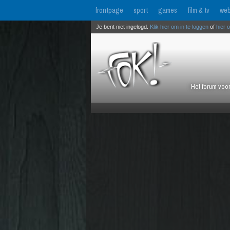
frontpage
sport
games
film & tv
web
Je bent niet ingelogd.
Klik hier om in te loggen
of
hier 
Het forum voor