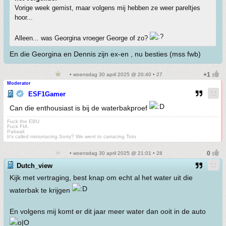
Vorige week gemist, maar volgens mij hebben ze weer pareltjes
hoor...
Alleen... was Georgina vroeger George of zo?
En die Georgina en Dennis zijn ex-en , nu besties (mss fwb)
• woensdag 30 april 2025 @ 20:40 • 27
Moderator
ESF1Gamer
Can die enthousiast is bij de waterbakproef
Fuck the EBU
Fuck FIA
Pakaak
It's called motorracing.Sorry? We went to carracing Toto
• woensdag 30 april 2025 @ 21:01 • 28
Dutch_view
Kijk met vertraging, best knap om echt al het water uit die
waterbak te krijgen
En volgens mij komt er dit jaar meer water dan ooit in de auto