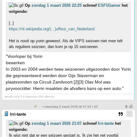
Op
zondag 1 maart 2026 22:25
schreef
ESF1Gamer
het
volgende:
[..]
https://nl.wikipedia.org/(...)uffeur_van_Nederland
Het is nooit op yorin geweest. Als de VIPS seizoen niet mee telt
als reguliere seizoen, dan kom je op 15 seizoenen.
"Voorloper bij Yorin
bewerken
In 2003 en 2004 werden twee seizoenen uitgezonden door Yorin
die gepresenteerd werden door Gijs Staverman en
plaatsvonden op Circuit Zandvoort.[2][3] Olav Mol was
juryvoorzitter. Hierin maakten de afvallers kans op een auto."
speak only if it improves the silence.
• maandag 2 maart 2026 @ 07:43 • 42
Irri-tante
Op
zondag 1 maart 2026 21:07
schreef
Irri-tante
het
volgende:
Ik wist niet dat er een seizoen gestart is. Ik zie het net voorbij