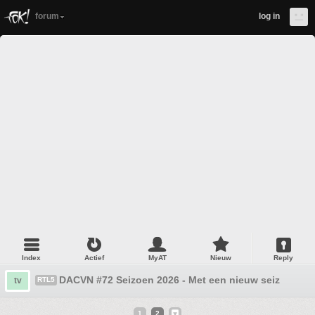
forum
log in
Index
Actief
MyAT
Nieuw
Reply
DACVN #72 Seizoen 2026 - Met een nieuw seizoen
tv
RTL5
1
2