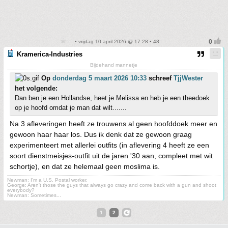
• vrijdag 10 april 2026 @ 17:28 • 48
Kramerica-Industries
Bijdehand mannetje
Op
donderdag 5 maart 2026 10:33
schreef
TjjWester
het volgende:
Dan ben je een Hollandse, heet je Melissa en heb je een theedoek
op je hoofd omdat je man dat wilt.......
Na 3 afleveringen heeft ze trouwens al geen hoofddoek meer en
gewoon haar haar los. Dus ik denk dat ze gewoon graag
experimenteert met allerlei outfits (in aflevering 4 heeft ze een
soort dienstmeisjes-outfit uit de jaren '30 aan, compleet met wit
schortje), en dat ze helemaal geen moslima is.
Newman: I'm a U.S. Postal worker.
George: Aren't those the guys that always go crazy and come back with a gun and shoot
everybody?
Newman: Sometimes...
1
2