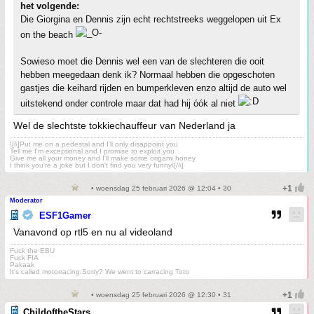
het volgende:
Die Giorgina en Dennis zijn echt rechtstreeks weggelopen uit Ex
on the beach
Sowieso moet die Dennis wel een van de slechteren die ooit
hebben meegedaan denk ik? Normaal hebben die opgeschoten
gastjes die keihard rijden en bumperkleven enzo altijd de auto wel
uitstekend onder controle maar dat had hij óók al niet
Wel de slechtste tokkiechauffeur van Nederland ja
\[i\]Put me on a pedestal and I'll only disappoint you
Tell me I'm exceptional and I promise to exploit you
Give me all your money and I'll make some origami honey
I think you're a joke but I don't find you very funny\[/i\]
• woensdag 25 februari 2026 @ 12:04 • 30
Moderator
ESF1Gamer
Vanavond op rtl5 en nu al videoland
Fuck the EBU
Fuck FIA
Pakaak
It's called motorracing.Sorry? We went to carracing Toto
• woensdag 25 februari 2026 @ 12:30 • 31
ChildoftheStars