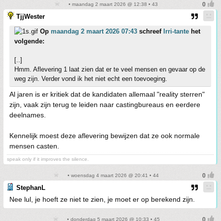
• maandag 2 maart 2026 @ 12:38 • 43
TjjWester
Op
maandag 2 maart 2026 07:43
schreef
Irri-tante
het
volgende:
[..]
Hmm. Aflevering 1 laat zien dat er te veel mensen en gevaar op de
weg zijn. Verder vond ik het niet echt een toevoeging.
Al jaren is er kritiek dat de kandidaten allemaal "reality sterren"
zijn, vaak zijn terug te leiden naar castingbureaus en eerdere
deelnames.
Kennelijk moest deze aflevering bewijzen dat ze ook normale
mensen casten.
speak only if it improves the silence.
• woensdag 4 maart 2026 @ 20:41 • 44
StephanL
Nee lul, je hoeft ze niet te zien, je moet er op berekend zijn.
• donderdag 5 maart 2026 @ 10:33 • 45