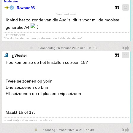
Moderator
R-woud93
Voorbeelduser
Ik vind het zo zonde van die Audi's, dit is voor mij de mooiste
generatie A4
~FEYENOORD~
*De donkerste nachten produceren de helderste sterren*
• donderdag 26 februari 2026 @ 19:11 • 38
TjjWester
Hoe komen ze op het kristallen seizoen 15?
Twee seizoenen op yorin
Drie seizoenen op bnn
Elf seizoenen op rtl plus een vip seizoen
Maakt 16 of 17.
speak only if it improves the silence.
• zondag 1 maart 2026 @ 21:07 • 39