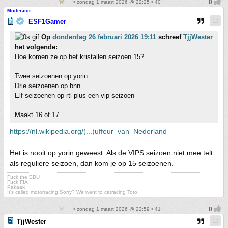
• zondag 1 maart 2026 @ 22:25 • 40
Moderator
ESF1Gamer
Op
donderdag 26 februari 2026 19:11
schreef
TjjWester
het volgende:
Hoe komen ze op het kristallen seizoen 15?
Twee seizoenen op yorin
Drie seizoenen op bnn
Elf seizoenen op rtl plus een vip seizoen
Maakt 16 of 17.
https://nl.wikipedia.org/(...)uffeur_van_Nederland
Het is nooit op yorin geweest. Als de VIPS seizoen niet mee telt
als reguliere seizoen, dan kom je op 15 seizoenen.
Fuck the EBU
Fuck FIA
Pakaak
It's called motorracing.Sorry? We went to carracing Toto
• zondag 1 maart 2026 @ 22:59 • 41
TjjWester