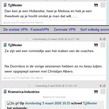
TjjWester
Dan ben je een Hollandse, heet je Melissa en heb je een
theedoek op je hoofd omdat je man dat wilt.......
speak only if it improves the silence.
De snelste VPN - FastestVPN
Zenmate VPN
Surf volledig ano
• donderdag 12 maart 2026 @ 11:27 • 46
TjjWester
Ze zijn wel een rommeltje aan het maken van de coaches.
Na Doornbos in de vorige seizoenen hebben ze nu beau luijten
weer opgepiept samen met Christijan Albers.
speak only if it improves the silence.
• maandag 6 april 2026 @ 17:15 • 47
Kramerica-Industries
Bijdehand mannetje
Op
donderdag 5 maart 2026 10:33
schreef
TjjWester
het volgende: