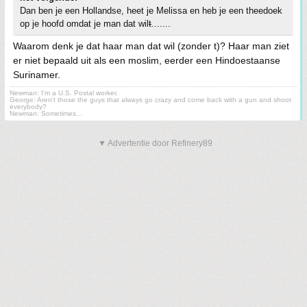
Dan ben je een Hollandse, heet je Melissa en heb je een theedoek
op je hoofd omdat je man dat wil
t
.......
Waarom denk je dat haar man dat wil (zonder t)? Haar man ziet
er niet bepaald uit als een moslim, eerder een Hindoestaanse
Surinamer.
Newman: I'm a U.S. Postal worker.
George: Aren't those the guys that always go crazy and come back with a gun and shoot
everybody?
Newman: Sometimes...
▼ Advertentie door Refinery89