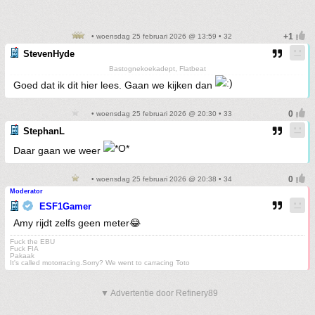
• woensdag 25 februari 2026 @ 13:59 • 32
StevenHyde
Bastognekoekadept, Flatbeat
Goed dat ik dit hier lees. Gaan we kijken dan
• woensdag 25 februari 2026 @ 20:30 • 33
StephanL
Daar gaan we weer
• woensdag 25 februari 2026 @ 20:38 • 34
Moderator
ESF1Gamer
Amy rijdt zelfs geen meter😂
Fuck the EBU
Fuck FIA
Pakaak
It's called motorracing.Sorry? We went to carracing Toto
▼ Advertentie door Refinery89