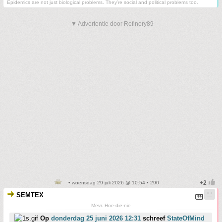
Epidemics are not just biological problems. They’re social and political problems too.
▼ Advertentie door Refinery89
• woensdag 29 juli 2026 @ 10:54 • 290
SEMTEX
Mevr. Hoe-die-nie
Op
donderdag 25 juni 2026 12:31
schreef
StateOfMind