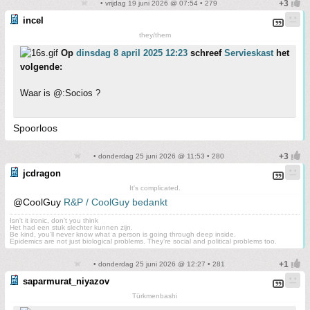
• vrijdag 19 juni 2026 @ 07:54 • 279
incel
they/them
Op
dinsdag 8 april 2025 12:23
schreef
Servieskast
het
volgende:
Waar is @:Socios ?
Spoorloos
• donderdag 25 juni 2026 @ 11:53 • 280
jcdragon
It's complicated.
@CoolGuy
R&P / CoolGuy bedankt
Isn't it ironic, don't you think
Het had een stuk slechter kunnen zijn.
Be kind, you'll never know what a person is going through deep inside.
Epidemics are not just biological problems. They’re social and political problems too.
• donderdag 25 juni 2026 @ 12:27 • 281
saparmurat_niyazov
Türkmenbashi