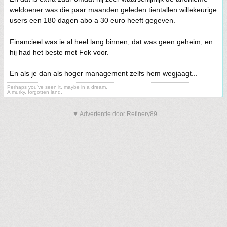
weldoener was die paar maanden geleden tientallen willekeurige
users een 180 dagen abo a 30 euro heeft gegeven.
Financieel was ie al heel lang binnen, dat was geen geheim, en
hij had het beste met Fok voor.
En als je dan als hoger management zelfs hem wegjaagt...
Perhaps you've seen it, maybe in a dream.
A murky, forgotten land.
▼ Advertentie door Refinery89