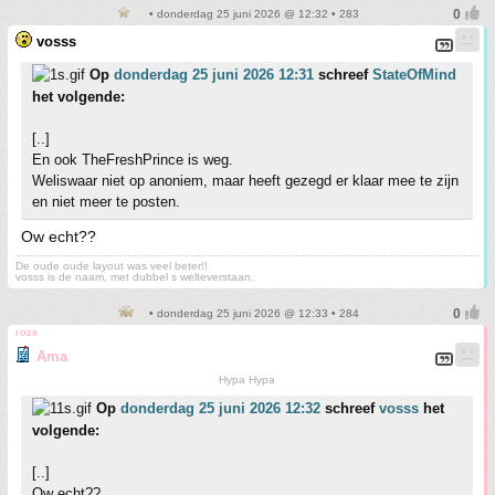
• donderdag 25 juni 2026 @ 12:32 • 283
vosss
Op
donderdag 25 juni 2026 12:31
schreef
StateOfMind
het volgende:
[..]
En ook TheFreshPrince is weg.
Weliswaar niet op anoniem, maar heeft gezegd er klaar mee te zijn
en niet meer te posten.
Ow echt??
De oude oude layout was veel beter!!
vosss is de naam, met dubbel s welteverstaan.
• donderdag 25 juni 2026 @ 12:33 • 284
roze
Ama
Hypa Hypa
Op
donderdag 25 juni 2026 12:32
schreef
vosss
het
volgende:
[..]
Ow echt??