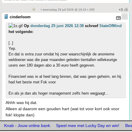
• woensdag 29 juli 2026 @ 19:24 • 295
cinderloom
Op
donderdag 25 juni 2026 12:38
schreef
StateOfMind
het volgende:
[..]
Yep.
En dat is extra zuur omdat hij zeer waarschijnlijk de anonieme
weldoener was die paar maanden geleden tientallen willekeurige
users een 180 dagen abo a 30 euro heeft gegeven.
Financieel was ie al heel lang binnen, dat was geen geheim, en hij
had het beste met Fok voor.
En als je dan als hoger management zelfs hem wegjaagt...
Ahhh was hij dat.
Alleen al daarom een gouden hart (wat tot voor kort ook voor
fok! klopte dan)
Knab - Jouw online bank
Speel mee met Lucky Day en win!
Bes