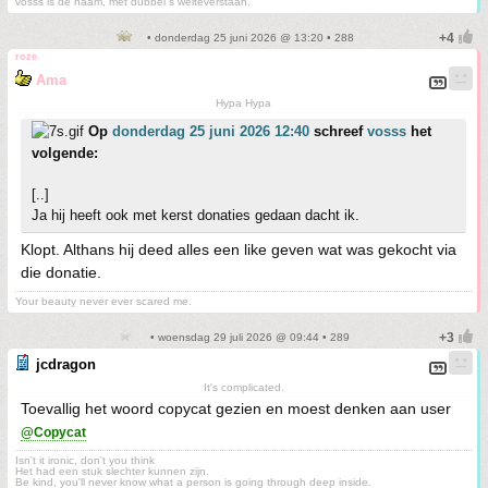
vosss is de naam, met dubbel s welteverstaan.
• donderdag 25 juni 2026 @ 13:20 • 288
roze
Ama
Hypa Hypa
Op
donderdag 25 juni 2026 12:40
schreef
vosss
het
volgende:
[..]
Ja hij heeft ook met kerst donaties gedaan dacht ik.
Klopt. Althans hij deed alles een like geven wat was gekocht via
die donatie.
Your beauty never ever scared me.
• woensdag 29 juli 2026 @ 09:44 • 289
jcdragon
It's complicated.
Toevallig het woord copycat gezien en moest denken aan user
@Copycat
Isn't it ironic, don't you think
Het had een stuk slechter kunnen zijn.
Be kind, you'll never know what a person is going through deep inside.