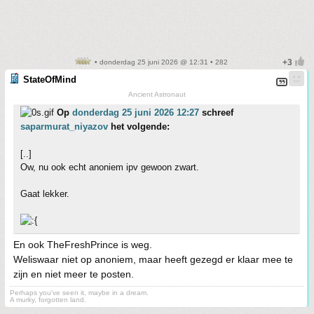
• donderdag 25 juni 2026 @ 12:31 • 282
StateOfMind
Ancient Astronaut
Op
donderdag 25 juni 2026 12:27
schreef
saparmurat_niyazov
het volgende:
[..]
Ow, nu ook echt anoniem ipv gewoon zwart.
Gaat lekker.
En ook TheFreshPrince is weg.
Weliswaar niet op anoniem, maar heeft gezegd er klaar mee te
zijn en niet meer te posten.
Perhaps you've seen it, maybe in a dream.
A murky, forgotten land.