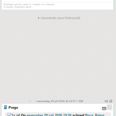
Perhaps you've seen it, maybe in a dream.
A murky, forgotten land.
▼ Advertentie door Refinery89
• woensdag 29 juli 2026 @ 19:57 • 298
Prego
Op
woensdag 29 juli 2026 19:26
schreef
Boca_Raton