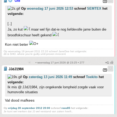
Ole
Op
woensdag 17 juni 2026 12:53
schreef
SEMTEX
het
volgende:
[..]
Ja, zo kut
maar wel fijn dat-ie nog liefdevolle jarne buiten die
broodfokschuur heeft gekend
Kon niet beter
Op woensdag 19 januari 2011 22:10 schreef JaneDoe het volgende:
dit is SHO, where you're guilty until proven innocent
• woensdag 17 juni 2026 @ 23:25 • 277
JJdJ1984
Op
zaterdag 13 juni 2026 11:49
schreef
Toekito
het
volgende:
Ik mis @:JJdJ1984, zijn ongekende lompheid zorgde vaak voor
humorvolle situaties
Val dood mafkees
Op
vrijdag 28 september 2012 20:00
schreef
roos85
het volgende:
Je kunt wel merken dat JJ wel verstand van zaken heeft..