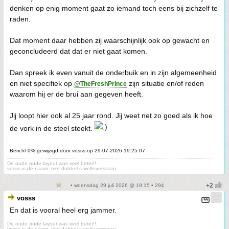
denken op enig moment gaat zo iemand toch eens bij zichzelf te
raden.
Dat moment daar hebben zij waarschijnlijk ook op gewacht en
geconcludeerd dat dat er niet gaat komen.
Dan spreek ik even vanuit de onderbuik en in zijn algemeenheid
en niet specifiek op
zijn situatie en/of reden
@TheFreshPrince
waarom hij er de brui aan gegeven heeft.
Jij loopt hier ook al 25 jaar rond. Jij weet net zo goed als ik hoe
de vork in de steel steekt.
Bericht 0% gewijzigd door vosss op 29-07-2026 19:25:07
De oude oude layout was veel beter!!
vosss is de naam, met dubbel s welteverstaan.
• woensdag 29 juli 2026 @ 19:15 • 294
vosss
En dat is vooral heel erg jammer.
De oude oude layout was veel beter!!
vosss is de naam, met dubbel s welteverstaan.