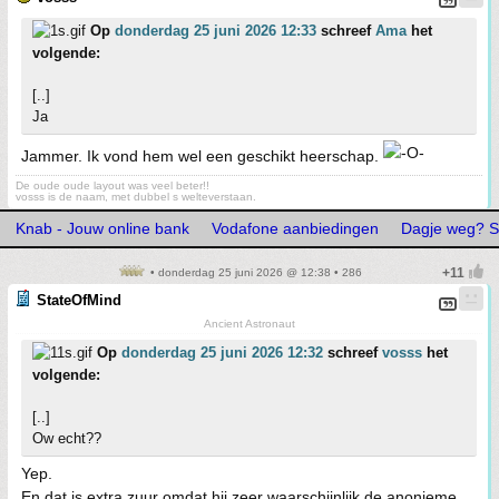
Op
donderdag 25 juni 2026 12:33
schreef
Ama
het
volgende:
[..]
Ja
Jammer. Ik vond hem wel een geschikt heerschap.
De oude oude layout was veel beter!!
vosss is de naam, met dubbel s welteverstaan.
Knab - Jouw online bank
Vodafone aanbiedingen
Dagje weg? St
• donderdag 25 juni 2026 @ 12:38 • 286
StateOfMind
Ancient Astronaut
Op
donderdag 25 juni 2026 12:32
schreef
vosss
het
volgende:
[..]
Ow echt??
Yep.
En dat is extra zuur omdat hij zeer waarschijnlijk de anonieme