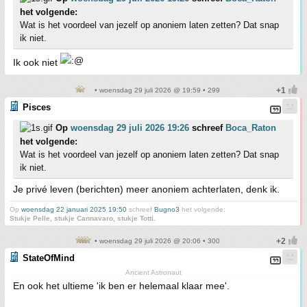
het volgende:
Wat is het voordeel van jezelf op anoniem laten zetten? Dat snap
ik niet.
Ik ook niet
• woensdag 29 juli 2026 @ 19:59 • 299
Pisces
Op
woensdag 29 juli 2026 19:26
schreef
Boca_Raton
het volgende:
Wat is het voordeel van jezelf op anoniem laten zetten? Dat snap
ik niet.
Je privé leven (berichten) meer anoniem achterlaten, denk ik.
Op
woensdag 22 januari 2025 19:50
schreef
Bugno3
het volgende:
Stukje Pelle, stukje Cannavaro, stukje Totti.
• woensdag 29 juli 2026 @ 20:06 • 300
StateOfMind
Ancient Astronaut
En ook het ultieme 'ik ben er helemaal klaar mee'.