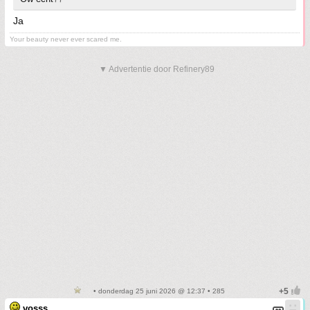
Ja
Your beauty never ever scared me.
▼ Advertentie door Refinery89
• donderdag 25 juni 2026 @ 12:37 • 285
vosss