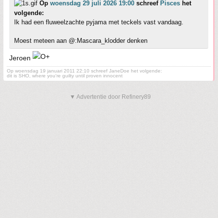
Op
woensdag 29 juli 2026 19:00
schreef
Pisces
het
volgende:
Ik had een fluweelzachte pyjama met teckels vast vandaag.
Moest meteen aan @:Mascara_klodder denken
Jeroen
Op woensdag 19 januari 2011 22:10 schreef JaneDoe het volgende:
dit is SHO, where you're guilty until proven innocent
▼ Advertentie door Refinery89