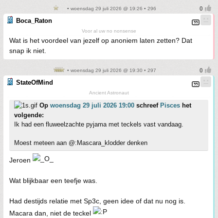
• woensdag 29 juli 2026 @ 19:26 • 296
Boca_Raton
Voor al uw no nonsense
Wat is het voordeel van jezelf op anoniem laten zetten? Dat
snap ik niet.
• woensdag 29 juli 2026 @ 19:30 • 297
StateOfMind
Ancient Astronaut
Op
woensdag 29 juli 2026 19:00
schreef
Pisces
het
volgende:
Ik had een fluweelzachte pyjama met teckels vast vandaag.
Moest meteen aan @:Mascara_klodder denken
Jeroen
Wat blijkbaar een teefje was.
Had destijds relatie met Sp3c, geen idee of dat nu nog is.
Macara dan, niet de teckel