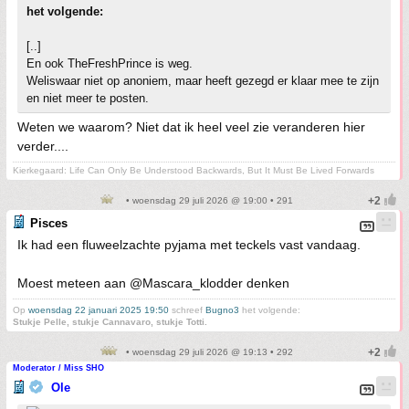
het volgende:
[..]
En ook TheFreshPrince is weg.
Weliswaar niet op anoniem, maar heeft gezegd er klaar mee te zijn
en niet meer te posten.
Weten we waarom? Niet dat ik heel veel zie veranderen hier
verder....
Kierkegaard: Life Can Only Be Understood Backwards, But It Must Be Lived Forwards
• woensdag 29 juli 2026 @ 19:00 • 291
Pisces
Ik had een fluweelzachte pyjama met teckels vast vandaag.
Moest meteen aan @Mascara_klodder denken
Op
woensdag 22 januari 2025 19:50
schreef
Bugno3
het volgende:
Stukje Pelle, stukje Cannavaro, stukje Totti.
• woensdag 29 juli 2026 @ 19:13 • 292
Moderator / Miss SHO
Ole