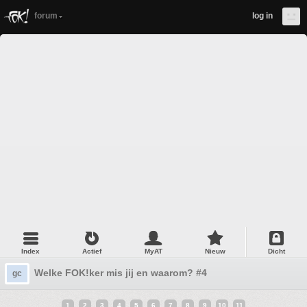
forum
log in
Index
Actief
MyAT
Nieuw
Dicht
Welke FOK!ker mis jij en waarom? #4
gc
1
2
3
4
5
6
7
8
9
10
11