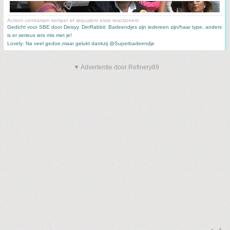
Actioni contrariam semper et æqualem esse reactionem
Gedicht voor SBE door Deisyy
,
DerRabbit: Badeendjes zijn iedereen zijn/haar type, anders
is er serieus iets mis met je!
Lovely: Na veel gedoe,maar gelukt dankzij @Superbadeendje
▼ Advertentie door Refinery89