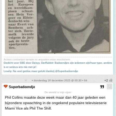
Actioni contrariam semper et æqualem esse reactionem
Gedicht voor SBE door Deisyy
,
DerRabbit: Badeendjes zijn iedereen zijn/haar type, anders
is er serieus iets mis met je!
Lovely: Na veel gedoe,maar gelukt dankzij @Superbadeendje
• donderdag 18 december 2025 @ 00:30 • 64
Superbadeendje
De wereld is mijn vijver
Phil Collins maakte deze week maar dan 40 jaar geleden een
bijzondere opwachting in de ongekend populaire televisieserie
Miami Vice als Phil The Shill.