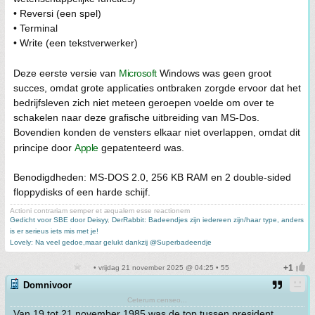
• Reversi (een spel)
• Terminal
• Write (een tekstverwerker)
Deze eerste versie van
Microsoft
Windows was geen groot
succes, omdat grote applicaties ontbraken zorgde ervoor dat het
bedrijfsleven zich niet meteen geroepen voelde om over te
schakelen naar deze grafische uitbreiding van MS-Dos.
Bovendien konden de vensters elkaar niet overlappen, omdat dit
principe door
Apple
gepatenteerd was.
Benodigdheden: MS-DOS 2.0, 256 KB RAM en 2 double-sided
floppydisks of een harde schijf.
Actioni contrariam semper et æqualem esse reactionem
Gedicht voor SBE door Deisyy
,
DerRabbit: Badeendjes zijn iedereen zijn/haar type, anders
is er serieus iets mis met je!
Lovely: Na veel gedoe,maar gelukt dankzij @Superbadeendje
• vrijdag 21 november 2025 @ 04:25 • 55
Domnivoor
Ceterum censeo...
Van 19 tot 21 november 1985 was de top tussen president