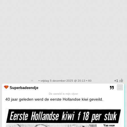
• vrijdag 5 december 2025 @ 20:13 • 60
Superbadeendje
De wereld is mijn vijver
40 jaar geleden werd de eerste Hollandse kiwi geveild.