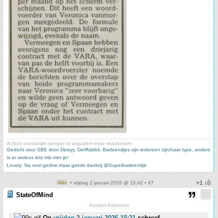
Actioni contrariam semper et æqualem esse reactionem
Gedicht voor SBE door Deisyy
,
DerRabbit: Badeendjes zijn iedereen zijn/haar type, anders
is er serieus iets mis met je!
Lovely: Na veel gedoe,maar gelukt dankzij @Superbadeendje
• vrijdag 2 januari 2026 @ 15:42 • 67
StateOfMind
Ancient Astronaut
Op
vrijdag 2 januari 2026 15:21
schreef