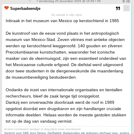
• donderdag 25 december 2025 @ 15:56 • 65
Superbadeendje
De wereld is mijn vijver
Inbraak in het museum van Mexico op kerstochtend in 1985
De kunstroof van de eeuw vond plaats in het antropologisch
museum van Mexico-Stad. Zeven vitrines met antieke objecten
werden op kerstochtend leeggeroofd. 140 gouden en zilveren
Precolumbiaanse kunstschatten, waaronder het iconische
masker van de vleermuisgod, zijn een essentieel onderdeel van
het Mexicaanse culturele erfgoed. De diefstal werd uitgevoerd
door twee studenten in de diergeneeskunde die maandenlang
de museumbeveiliging bestudeerden.
Ondanks de inzet van internationale organisaties en tientallen
rechercheurs, bleef de zaak lange tijd onopgelost.
Dankzij een onverwachte doorbraak werd de roof in 1989
opgelost doordat een drugsbaron en zijn handlanger cruciale
informatie deelden. Helaas worden de meeste gestolen stukken
tot op de dag van vandaag vermist.
Actioni contrariam semper et æqualem esse reactionem
Gedicht voor SBE door Deisyy
,
DerRabbit: Badeendjes zijn iedereen zijn/haar type, anders