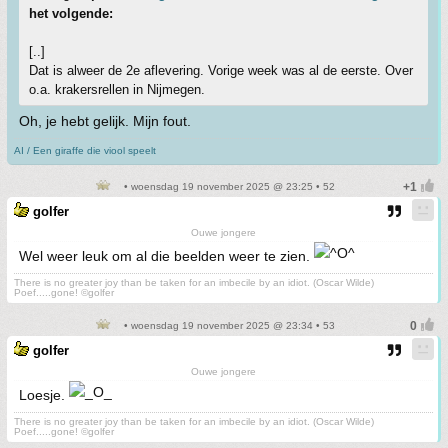
het volgende:
[..]
Dat is alweer de 2e aflevering. Vorige week was al de eerste. Over
o.a. krakersrellen in Nijmegen.
Oh, je hebt gelijk. Mijn fout.
AI / Een giraffe die viool speelt
• woensdag 19 november 2025 @ 23:25 • 52
golfer
Ouwe jongere
Wel weer leuk om al die beelden weer te zien.
There is no greater joy than be taken for an imbecile by an idiot. (Oscar Wilde)
Poef.....gone! ©golfer
• woensdag 19 november 2025 @ 23:34 • 53
golfer
Ouwe jongere
Loesje.
There is no greater joy than be taken for an imbecile by an idiot. (Oscar Wilde)
Poef.....gone! ©golfer