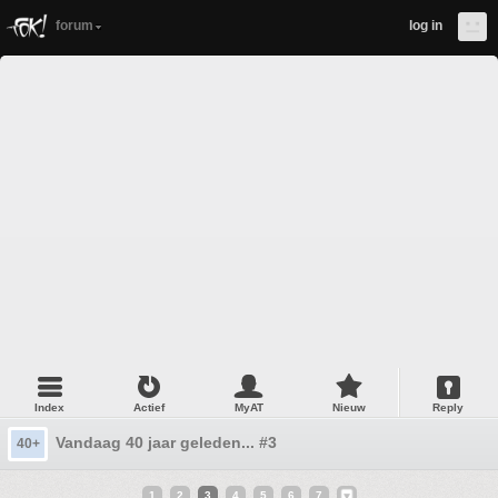
forum
log in
Index
Actief
MyAT
Nieuw
Reply
Vandaag 40 jaar geleden... #3
40+
1
2
3
4
5
6
7