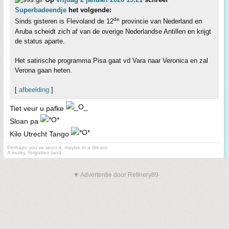
Superbadeendje
het volgende:
de
Sinds gisteren is Flevoland de 12
provincie van Nederland en
Aruba scheidt zich af van de overige Nederlandse Antillen en krijgt
de status aparte.
Het satirische programma Pisa gaat vd Vara naar Veronica en zal
Verona gaan heten.
[
afbeelding
]
Tiet veur u pafke
Sloan pa
Kilo Utrecht Tango
Perhaps you've seen it, maybe in a dream.
A murky, forgotten land.
▼ Advertentie door Refinery89