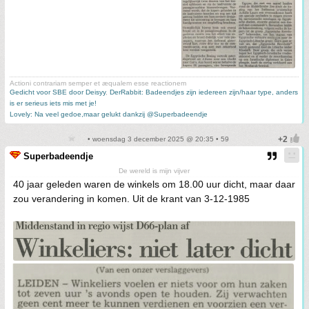
Actioni contrariam semper et æqualem esse reactionem
Gedicht voor SBE door Deisyy
,
DerRabbit: Badeendjes zijn iedereen zijn/haar type, anders
is er serieus iets mis met je!
Lovely: Na veel gedoe,maar gelukt dankzij @Superbadeendje
• woensdag 3 december 2025 @ 20:35 • 59
Superbadeendje
De wereld is mijn vijver
40 jaar geleden waren de winkels om 18.00 uur dicht, maar daar
zou verandering in komen. Uit de krant van 3-12-1985