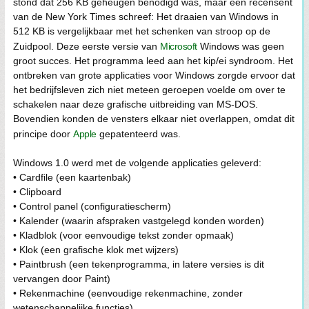
stond dat 256 KB geheugen benodigd was, maar een recensent
van de New York Times schreef: Het draaien van Windows in
512 KB is vergelijkbaar met het schenken van stroop op de
Zuidpool. Deze eerste versie van
Microsoft
Windows was geen
groot succes. Het programma leed aan het kip/ei syndroom. Het
ontbreken van grote applicaties voor Windows zorgde ervoor dat
het bedrijfsleven zich niet meteen geroepen voelde om over te
schakelen naar deze grafische uitbreiding van MS-DOS.
Bovendien konden de vensters elkaar niet overlappen, omdat dit
principe door
Apple
gepatenteerd was.
Windows 1.0 werd met de volgende applicaties geleverd:
• Cardfile (een kaartenbak)
• Clipboard
• Control panel (configuratiescherm)
• Kalender (waarin afspraken vastgelegd konden worden)
• Kladblok (voor eenvoudige tekst zonder opmaak)
• Klok (een grafische klok met wijzers)
• Paintbrush (een tekenprogramma, in latere versies is dit
vervangen door Paint)
• Rekenmachine (eenvoudige rekenmachine, zonder
wetenschappelijke functies)