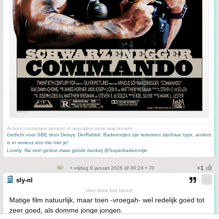
Actioni contrariam semper et æqualem esse reactionem
Gedicht voor SBE door Deisyy
,
DerRabbit: Badeendjes zijn iedereen zijn/haar type, anders
is er serieus iets mis met je!
Lovely: Na veel gedoe,maar gelukt dankzij @Superbadeendje
• vrijdag 9 januari 2026 @ 00:24 • 70
sly-nl
they drew first blood!
Matige film natuurlijk, maar toen -vroegah- wel redelijk goed tot
zeer goed, als domme jonge jongen.