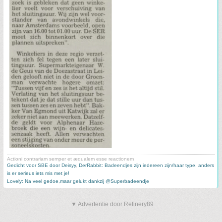
Actioni contrariam semper et æqualem esse reactionem
Gedicht voor SBE door Deisyy
,
DerRabbit: Badeendjes zijn iedereen zijn/haar type, anders
is er serieus iets mis met je!
Lovely: Na veel gedoe,maar gelukt dankzij @Superbadeendje
▼ Advertentie door Refinery89