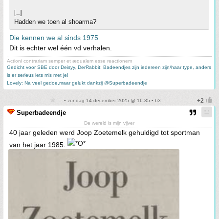
[..]
Hadden we toen al shoarma?
Die kennen we al sinds 1975
Dit is echter wel één vd verhalen.
Actioni contrariam semper et æqualem esse reactionem
Gedicht voor SBE door Deisyy
,
DerRabbit: Badeendjes zijn iedereen zijn/haar type, anders
is er serieus iets mis met je!
Lovely: Na veel gedoe,maar gelukt dankzij @Superbadeendje
• zondag 14 december 2025 @ 16:35 • 63
Superbadeendje
De wereld is mijn vijver
40 jaar geleden werd Joop Zoetemelk gehuldigd tot sportman
van het jaar 1985.