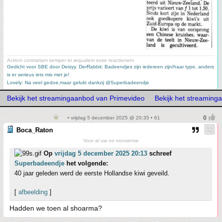
Actioni contrariam semper et æqualem esse reactionem
Gedicht voor SBE door Deisyy
,
DerRabbit: Badeendjes zijn iedereen zijn/haar type, anders
is er serieus iets mis met je!
Lovely: Na veel gedoe,maar gelukt dankzij @Superbadeendje
Bekijk het streamingaanbod van Primevideo
Bekijk het streaming
• vrijdag 5 december 2025 @ 20:35 • 61
Boca_Raton
Voor al uw no nonsense
Op
vrijdag 5 december 2025 20:13
schreef
Superbadeendje
het volgende:
40 jaar geleden werd de eerste Hollandse kiwi geveild.
[
afbeelding
]
Hadden we toen al shoarma?