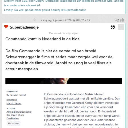
Gedicht voor SBE door Deisyy
,
DerRabbit: Badeendjes zijn iedereen zijn/haar type, anders
is er serieus iets mis met je!
Lovely: Na veel gedoe,maar gelukt dankzij @Superbadeendje
• vrijdag 9 januari 2026 @ 00:02 • 69
Superbadeendje
De wereld is mijn vijver
Commando komt in Nederland in de bios
De film Commando is niet de eerste rol van Arnold
Schwarzenegger in films of series maar zorgde wel voor de
doorbraak in de filmwereld. Arnold zou nog in veel films als
acteur meespelen.