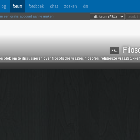
log
forum
fotoboek
chat
zoeken
dm
om een gratis account aan te maken
.
Filos
F&L
n plek om te discussiëren over filosofische vragen, filosofen, religieuze vraagstukke