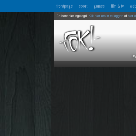
frontpage
sport
games
film & tv
web
Je bent niet ingelogd.
Klik hier om in te loggen
of
hier 
Ee