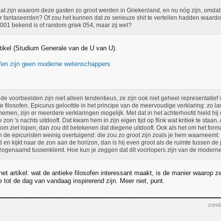
at zijn waarom deze gasten zo groot werden in Griekenland, en nu nóg zijn, omdat
r fantaseerden? Of zou het kunnen dat ze serieuze shit te vertellen hadden waard
 001 bekend is of random griek 054, maar zij wel?
rtikel (Studium Generale van de U van U).
ofen zijn geen moderne wetenschappers
de voorbeelden zijn niet alleen tendentieus, ze zijn ook niet geheel representatie
e filosofen. Epicurus geloofde in het principe van de meervoudige verklaring: zo lan
emen, zijn er meerdere verklaringen mogelijk. Met dat in het achterhoofd hield hi
e zon 's nachts uitdooft. Dat kwam hem in zijn eigen tijd op flink wat kritiek te staan
om ziet lopen, dan zou dit betekenen dat diegene uitdooft. Ook als het om het form
 de epicuristen weinig overtuigend: die zou zo groot zijn zoals je hem waarneemt. S
d en kijkt naar de zon aan de horizon, dan is hij even groot als de ruimte tussen de 
ogenaamd tussenklemt. Hoe kun je zeggen dat dit voorlopers zijn van de moder
 het artikel: wat de antieke filosofen interessant maakt, is de manier waarop
 tot de dag van vandaag inspirerend zijn. Meer niet, punt.
zonda