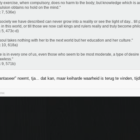
ly exercise, when compulsory, does no harm to the body; but knowledge which is a
lsion obtains no hold on the mind."
 7, 536e)
society we have described can never grow into a reality or see the light of day... ti
s in this world, or till those we now call kings and rulers really and truly become phi
 5, 473c-d)
soul takes nothing with her to the next world but her education and her culture."
 10, 618a)
e is in every one of us, even those who seem to be most moderate, a type of desire tha
awless."
 9, 571b)
fantaseer" noemt, tja... dat kan, maar keiharde waarheid is terug te vinden, tij
low.