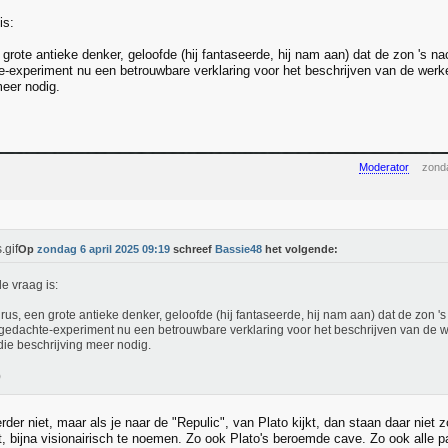
is:
grote antieke denker, geloofde (hij fantaseerde, hij nam aan) dat de zon 's na
te-experiment nu een betrouwbare verklaring voor het beschrijven van de werkel
meer nodig.
Moderator
zonda
Op
zondag 6 april 2025 09:19
schreef
Bassie48
het volgende:
e vraag is:
rus, een grote antieke denker, geloofde (hij fantaseerde, hij nam aan) dat de zon 's
t gedachte-experiment nu een betrouwbare verklaring voor het beschrijven van de we
die beschrijving meer nodig.
der niet, maar als je naar de "Repulic", van Plato kijkt, dan staan daar niet 
ft, bijna visionairisch te noemen. Zo ook Plato's beroemde cave. Zo ook alle p