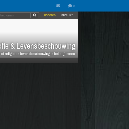
doneren
inbreuk?
ofie & Levensbeschouwing
n of religie en levensbeschouwing in het algemeen.