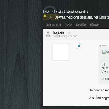
Index
»
filosofie & levensbeschouwing
De waarheid over de Islam, het Christ
abonnement
Unibet
Coolblue
Bitvavo
hoatzin
begint, eer ge bezint...
quote:
[..]
Now t
days 
er st
Ja hoor en ro
Als kind begre