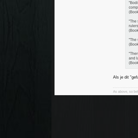
"Bodi
compu
(Book
"The 
ruler
(Book
"The 
(Book
"Ther
and l
(Book
Als je dit "ge
As above, so be