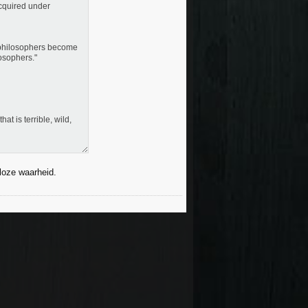
cquired under
ll philosophers become
losophers."
t is terrible, wild,
dloze waarheid.