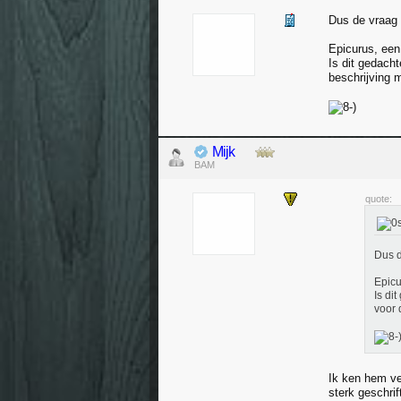
Dus de vraag 
Epicurus, een 
Is dit gedach
beschrijving 
Mijk
BAM
quote:
Dus d
Epicu
Is di
voor 
Ik ken hem ver
sterk geschri