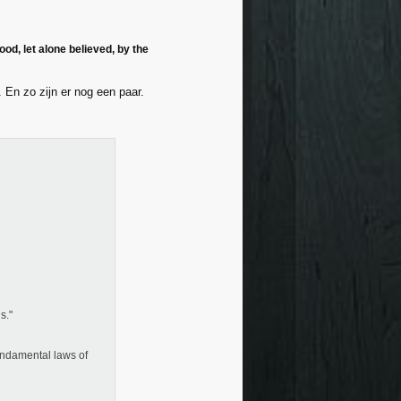
od, let alone believed, by the
 En zo zijn er nog een paar.
s."
fundamental laws of