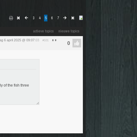
3
4
5
6
7
actieve topics
nieuwe topics
g 6 april 2025 @ 09:07
:03
#101
 of the fish three