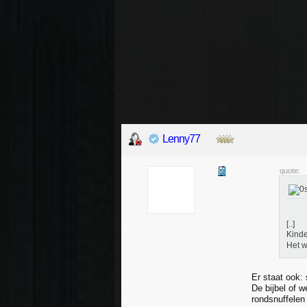
Lenny77
quote:
[..]
Kinde
Het w
Er staat ook:
De bijbel of w
rondsnuffelen