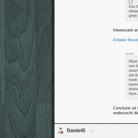
[..]
Zou d
elkaa
griek
Interessant a
Antieke filos
quote:
Maar 
van d
waarn
dat d
hoek 
waren
stran
hem z
Conclusie uit
onderzocht die
Bassie48