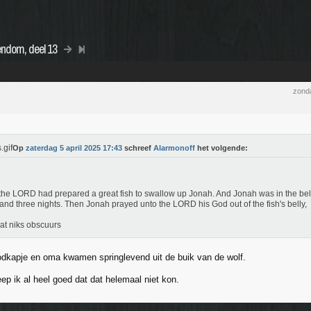
endom, deel 13
zonda
Op
zaterdag 5 april 2025 17:43
schreef
Alarmonoff
het volgende:
he LORD had prepared a great fish to swallow up Jonah. And Jonah was in the belly
and three nights. Then Jonah prayed unto the LORD his God out of the fish's belly,
aat niks obscuurs
odkapje en oma kwamen springlevend uit de buik van de wolf.
ep ik al heel goed dat dat helemaal niet kon.