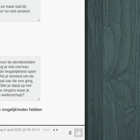
 ze maar wat bij
oor nu niet random
f voor de denkbeelden
g je iets niet kan
j de mogelijkheid open
. Als je iemand om de
aat van de zon ging,
tel je staat op het
je vingers waar je
ne wetenschap?
 ze mogelijkheden hebben
g 6 april 2025 @ 09:19
:00
#103