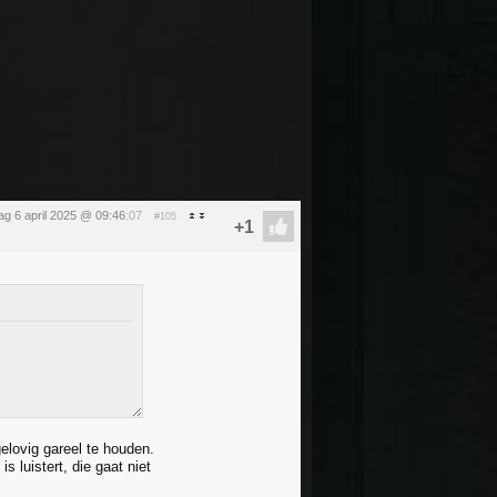
g 6 april 2025 @ 09:46
:07
#105
elovig gareel te houden.
s luistert, die gaat niet