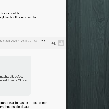
chts uitdoofde.
ijkheid? Of is er voor die
g 6 april 2025 @ 09:40
:39
#104
 nachts uitdoofde.
rkelijkheid? Of is er
zomaar wat fantasien in, dat is een
araphrases die daaruit