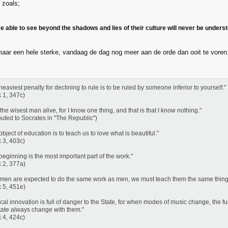
 zoals;
 able to see beyond the shadows and lies of their culture will never be understo
aar een hele sterke, vandaag de dag nog meer aan de orde dan ooit te voren.
heaviest penalty for declining to rule is to be ruled by someone inferior to yourself."
 1, 347c)
 the wisest man alive, for I know one thing, and that is that I know nothing."
ibuted to Socrates in "The Republic")
object of education is to teach us to love what is beautiful."
 3, 403c)
beginning is the most important part of the work."
 2, 377a)
omen are expected to do the same work as men, we must teach them the same thing
 5, 451e)
cal innovation is full of danger to the State, for when modes of music change, the 
tate always change with them."
 4, 424c)