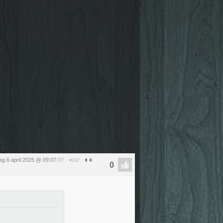
g 6 april 2025 @ 09:07
:07
#102