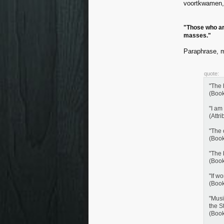
voortkwamen,
"Those who are
masses."
Paraphrase, m
quote:
"The 
(Book
"I am
(Attr
"The 
(Book
"The 
(Book
"If w
(Book
"Musi
the S
(Book