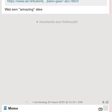
https://www.ad.nl/buitenl(...)laten-gaan~a61789cf/
Wat een "amazing" idee
▼ Advertentie door Refinery89
• donderdag 20 maart 2025 @ 21:32 • 269
Momo