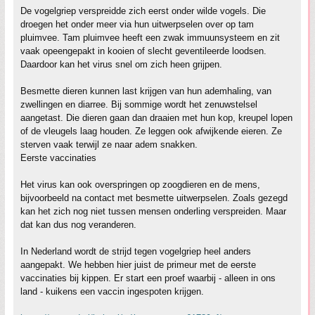
De vogelgriep verspreidde zich eerst onder wilde vogels. Die
droegen het onder meer via hun uitwerpselen over op tam
pluimvee. Tam pluimvee heeft een zwak immuunsysteem en zit
vaak opeengepakt in kooien of slecht geventileerde loodsen.
Daardoor kan het virus snel om zich heen grijpen.
Besmette dieren kunnen last krijgen van hun ademhaling, van
zwellingen en diarree. Bij sommige wordt het zenuwstelsel
aangetast. Die dieren gaan dan draaien met hun kop, kreupel lopen
of de vleugels laag houden. Ze leggen ook afwijkende eieren. Ze
sterven vaak terwijl ze naar adem snakken.
Eerste vaccinaties
Het virus kan ook overspringen op zoogdieren en de mens,
bijvoorbeeld na contact met besmette uitwerpselen. Zoals gezegd
kan het zich nog niet tussen mensen onderling verspreiden. Maar
dat kan dus nog veranderen.
In Nederland wordt de strijd tegen vogelgriep heel anders
aangepakt. We hebben hier juist de primeur met de eerste
vaccinaties bij kippen. Er start een proef waarbij - alleen in ons
land - kuikens een vaccin ingespoten krijgen.