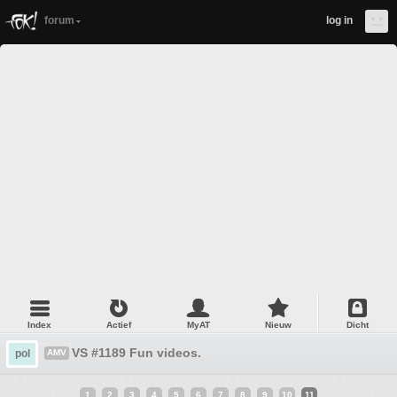
forum
log in
Index
Actief
MyAT
Nieuw
Dicht
VS #1189 Fun videos.
pol
AMV
1
2
3
4
5
6
7
8
9
10
11