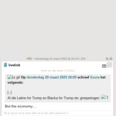
• donderdag 20 maart 2025 @ 20:19 • 254
livelink
keek op mijn week ( © DJ11)
Op
donderdag 20 maart 2025 20:09
schreef
Szura
het
volgende:
[..]
Al die Latino for Trump en Blacka for Trump etc groeperingen:
But the economy....
Als je goed om je heen kijkt zie je dat alles gekleurd is.