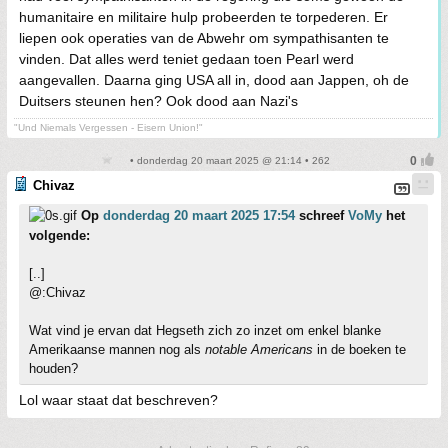
humanitaire en militaire hulp probeerden te torpederen. Er
liepen ook operaties van de Abwehr om sympathisanten te
vinden. Dat alles werd teniet gedaan toen Pearl werd
aangevallen. Daarna ging USA all in, dood aan Jappen, oh de
Duitsers steunen hen? Ook dood aan Nazi's
"Und Niemals Vergessen - Eisern Union!"
• donderdag 20 maart 2025 @ 21:14 • 262
Chivaz
Op
donderdag 20 maart 2025 17:54
schreef
VoMy
het
volgende:
[..]
@:Chivaz
Wat vind je ervan dat Hegseth zich zo inzet om enkel blanke
Amerikaanse mannen nog als
notable Americans
in de boeken te
houden?
Lol waar staat dat beschreven?