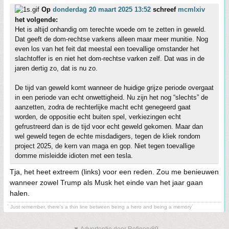
Op
donderdag 20 maart 2025 13:52
schreef
mcmlxiv
het volgende:
Het is altijd onhandig om terechte woede om te zetten in geweld.
Dat geeft de dom-rechtse varkens alleen maar meer munitie. Nog
even los van het feit dat meestal een toevallige omstander het
slachtoffer is en niet het dom-rechtse varken zelf. Dat was in de
jaren dertig zo, dat is nu zo.
De tijd van geweld komt wanneer de huidige grijze periode overgaat
in een periode van echt onwettigheid. Nu zijn het nog “slechts” de
aanzetten, zodra de rechterlijke macht echt genegeerd gaat
worden, de oppositie echt buiten spel, verkiezingen echt
gefrustreerd dan is de tijd voor echt geweld gekomen. Maar dan
wel geweld tegen de echte misdadigers, tegen de kliek rondom
project 2025, de kern van maga en gop. Niet tegen toevallige
domme misleidde idioten met een tesla.
Tja, het heet extreem (links) voor een reden. Zou me benieuwen
wanneer zowel Trump als Musk het einde van het jaar gaan
halen.
´ Just remember, there's a thin line between being a hero and being a memory´