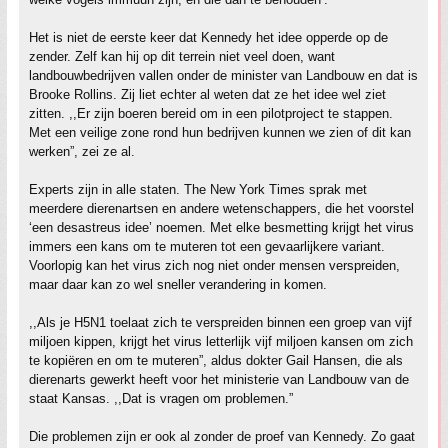
Het is niet de eerste keer dat Kennedy het idee opperde op de
zender. Zelf kan hij op dit terrein niet veel doen, want
landbouwbedrijven vallen onder de minister van Landbouw en dat is
Brooke Rollins. Zij liet echter al weten dat ze het idee wel ziet
zitten. ,,Er zijn boeren bereid om in een pilotproject te stappen.
Met een veilige zone rond hun bedrijven kunnen we zien of dit kan
werken”, zei ze al.
Experts zijn in alle staten. The New York Times sprak met
meerdere dierenartsen en andere wetenschappers, die het voorstel
‘een desastreus idee’ noemen. Met elke besmetting krijgt het virus
immers een kans om te muteren tot een gevaarlijkere variant.
Voorlopig kan het virus zich nog niet onder mensen verspreiden,
maar daar kan zo wel sneller verandering in komen.
,,Als je H5N1 toelaat zich te verspreiden binnen een groep van vijf
miljoen kippen, krijgt het virus letterlijk vijf miljoen kansen om zich
te kopiëren en om te muteren”, aldus dokter Gail Hansen, die als
dierenarts gewerkt heeft voor het ministerie van Landbouw van de
staat Kansas. ,,Dat is vragen om problemen.”
Die problemen zijn er ook al zonder de proef van Kennedy. Zo gaat