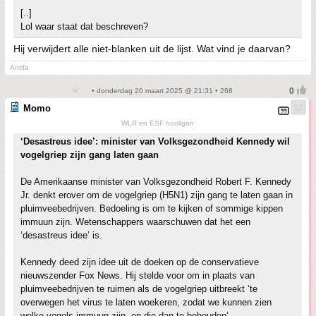
[..]
Lol waar staat dat beschreven?
Hij verwijdert alle niet-blanken uit de lijst. Wat vind je daarvan?
Antifa
• donderdag 20 maart 2025 @ 21:31 • 268
Momo
WLR en ESF hooligan
‘Desastreus idee’: minister van Volksgezondheid Kennedy wil
vogelgriep zijn gang laten gaan
De Amerikaanse minister van Volksgezondheid Robert F. Kennedy
Jr. denkt erover om de vogelgriep (H5N1) zijn gang te laten gaan in
pluimveebedrijven. Bedoeling is om te kijken of sommige kippen
immuun zijn. Wetenschappers waarschuwen dat het een
‘desastreus idee’ is.
Kennedy deed zijn idee uit de doeken op de conservatieve
nieuwszender Fox News. Hij stelde voor om in plaats van
pluimveebedrijven te ruimen als de vogelgriep uitbreekt ‘te
overwegen het virus te laten woekeren, zodat we kunnen zien
welke vogels immuun zijn, en die dan te behouden’.