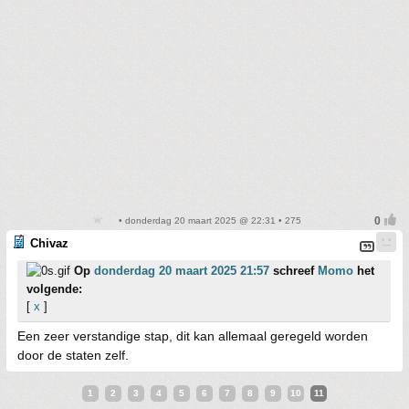
• donderdag 20 maart 2025 @ 22:31 • 275
Chivaz
Op
donderdag 20 maart 2025 21:57
schreef
Momo
het
volgende:
[
x
]
Een zeer verstandige stap, dit kan allemaal geregeld worden
door de staten zelf.
1
2
3
4
5
6
7
8
9
10
11