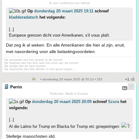
Si non confectus non reficiat
Op
donderdag 20 maart 2025 19:11
schreef
kladderadatsch
het volgende:
[..]
Europese grenzen dicht voor Amerikanen, s'il vous plaît.
Dat zeg ik al weken. En alle Amerikanen die hier al zijn, eruit,
met navordering voor alle belastingvoordelen.
De pessimist ziet het duister in de tunnel
De optimist ziet het licht aan het eind van de tunnel
De realist ziet de trein komen
De machinist ziet drie idioten in het spoor staan....
• donderdag 20 maart 2025 @ 20:13 • 252
Perrin
Toekomst. Made in Europe.
Op
donderdag 20 maart 2025 20:09
schreef
Szura
het
volgende:
[..]
Al die Latino for Trump en Blacka for Trump etc groeperingen:
Stelletje masochisten idd.