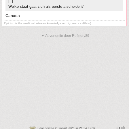
[..]
Welke staat gaat zich als eerste afscheiden?
Canada.
Opinion is the medium between knowledge and ignorance (Plato)
▼ Advertentie door Refinery89
• donderdag 20 maart 2025 @ 21:24 • 266