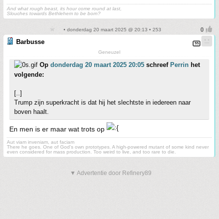
And what rough beast, its hour come round at last,
Slouches towards Bethlehem to be born?
• donderdag 20 maart 2025 @ 20:13 • 253
Barbusse
Geneuzel
Op
donderdag 20 maart 2025 20:05
schreef
Perrin
het
volgende:
[..]
Trump zijn superkracht is dat hij het slechtste in iedereen naar
boven haalt.
En men is er maar wat trots op
Aut viam inveniam, aut faciam
There he goes. One of God's own prototypes. A high-powered mutant of some kind never
even considered for mass production. Too weird to live, and too rare to die.
▼ Advertentie door Refinery89