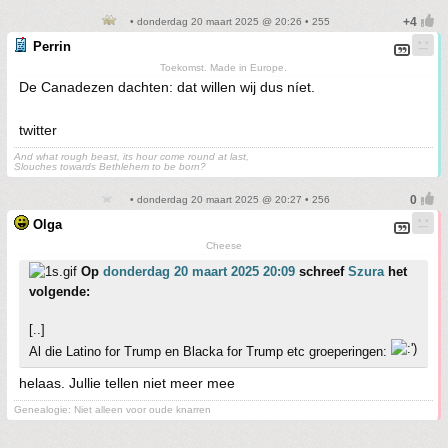
• donderdag 20 maart 2025 @ 20:26 • 255
Perrin
Toekomst. Made in Europe.
De Canadezen dachten: dat willen wij dus níet.
twitter
And what rough beast, its hour come round at last,
Slouches towards Bethlehem to be born?
• donderdag 20 maart 2025 @ 20:27 • 256
Olga
Cheese
Op
donderdag 20 maart 2025 20:09
schreef
Szura
het
volgende:
[..]
Al die Latino for Trump en Blacka for Trump etc groeperingen:
helaas. Jullie tellen niet meer mee
Genealogie: Niet alleen voor oude knarren