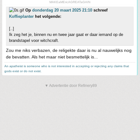
MAKEaMEricAGREATaGAIN
Op
donderdag 20 maart 2025 21:10
schreef
Koffieplanter
het volgende:
[..]
Ik zeg het je, binnen nu en twee jaar gaat er daar iemand op de
brandstapel voor witchcraft.
Zou me niks verbazen, de religekte daar is nu al nauwelijks nog
de bevatten. Als het maar niet besmettelijk is...
An apatheist is someone who is not interested in accepting or rejecting any claims that
gods exist or do not exist.
▼ Advertentie door Refinery89