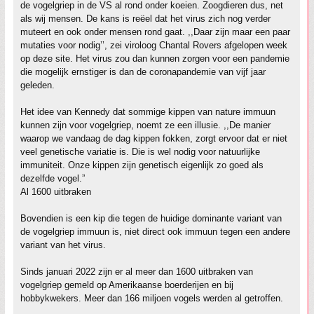
de vogelgriep in de VS al rond onder koeien. Zoogdieren dus, net
als wij mensen. De kans is reëel dat het virus zich nog verder
muteert en ook onder mensen rond gaat. ,,Daar zijn maar een paar
mutaties voor nodig’’, zei viroloog Chantal Rovers afgelopen week
op deze site. Het virus zou dan kunnen zorgen voor een pandemie
die mogelijk ernstiger is dan de coronapandemie van vijf jaar
geleden.
Het idee van Kennedy dat sommige kippen van nature immuun
kunnen zijn voor vogelgriep, noemt ze een illusie. ,,De manier
waarop we vandaag de dag kippen fokken, zorgt ervoor dat er niet
veel genetische variatie is. Die is wel nodig voor natuurlijke
immuniteit. Onze kippen zijn genetisch eigenlijk zo goed als
dezelfde vogel.”
Al 1600 uitbraken
Bovendien is een kip die tegen de huidige dominante variant van
de vogelgriep immuun is, niet direct ook immuun tegen een andere
variant van het virus.
Sinds januari 2022 zijn er al meer dan 1600 uitbraken van
vogelgriep gemeld op Amerikaanse boerderijen en bij
hobbykwekers. Meer dan 166 miljoen vogels werden al getroffen.