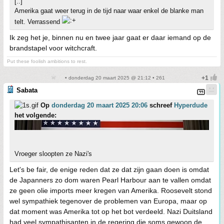
[..]
Amerika gaat weer terug in de tijd naar waar enkel de blanke man
telt. Verrassend
Ik zeg het je, binnen nu en twee jaar gaat er daar iemand op de
brandstapel voor witchcraft.
Put these foolish ambitions to rest.
• donderdag 20 maart 2025 @ 21:12 • 261
Sabata
Op
donderdag 20 maart 2025 20:06
schreef
Hyperdude
het volgende:
Vroeger sloopten ze Nazi's
Let's be fair, de enige reden dat ze dat zijn gaan doen is omdat
de Japanners zo dom waren Pearl Harbour aan te vallen omdat
ze geen olie imports meer kregen van Amerika. Roosevelt stond
wel sympathiek tegenover de problemen van Europa, maar op
dat moment was Amerika tot op het bot verdeeld. Nazi Duitsland
had veel sympathisanten in de regering die soms gewoon de