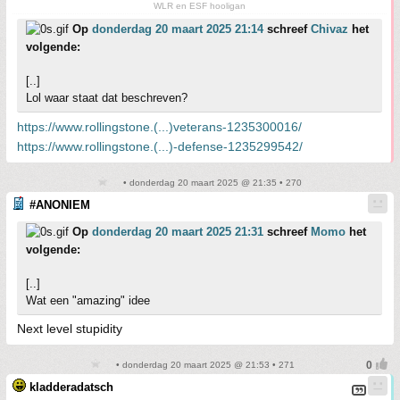
WLR en ESF hooligan
Op
donderdag 20 maart 2025 21:14
schreef
Chivaz
het
volgende:
[..]
Lol waar staat dat beschreven?
https://www.rollingstone.(...)veterans-1235300016/
https://www.rollingstone.(...)-defense-1235299542/
• donderdag 20 maart 2025 @ 21:35 • 270
#ANONIEM
Op
donderdag 20 maart 2025 21:31
schreef
Momo
het
volgende:
[..]
Wat een "amazing" idee
Next level stupidity
• donderdag 20 maart 2025 @ 21:53 • 271
kladderadatsch