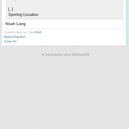
[..]
Sporting Lissabon
Noah Lang
Cuando haya sol, hay
Chufi
Musica Español
Come On
▼ Advertentie door Refinery89