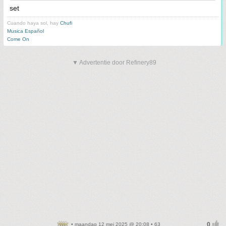
set
Cuando haya sol, hay
Chufi
Musica Español
Come On
▼ Advertentie door Refinery89
• maandag 12 mei 2025 @ 20:08 • 63