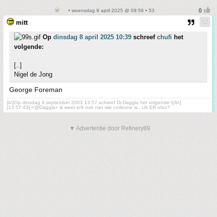
• woensdag 9 april 2025 @ 09:56 • 53
mitt
Op
dinsdag 8 april 2025 10:39
schreef
chufi
het
volgende:
[..]
Nigel de Jong
George Foreman
[b\]Op dinsdag 9 september 2003 13:57 schreef Dr.Daggla het volgende:\[/b\]
[13:57:43] <@Daggla> ik weet ei'k ook niet wie corleone is.. Uit ER ofzo?
▼ Advertentie door Refinery89