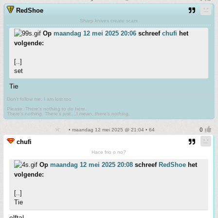
RedShoe
Sharp knives create scars
Op
maandag 12 mei 2025 20:06
schreef
chufi
het
volgende:
[..]
set
Tie
Don't follow me. I am lost too
.
Please. There's nothing to do here.
There's nothing. There's just....I mean, there's nothing.
• maandag 12 mei 2025 @ 21:04 • 64
chufi
Hace frio o no?
Op
maandag 12 mei 2025 20:08
schreef
RedShoe
het
volgende:
[..]
Tie
elftal