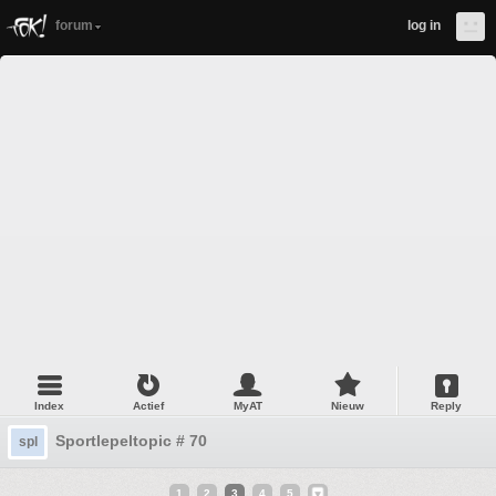
forum
log in
Index
Actief
MyAT
Nieuw
Reply
Sportlepeltopic # 70
spl
1
2
3
4
5