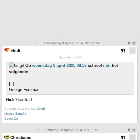
• woensdag 9 april 2025 @ 10:13 • 54
chufi
Hace frio o no?
Op
woensdag 9 april 2025 09:56
schreef
mitt
het
volgende:
[..]
George Foreman
Nick Heidfeld
Cuando haya sol, hay
Chufi
Musica Español
Come On
• zondag 20 april 2025 @ 11:18 • 55
Christiane.