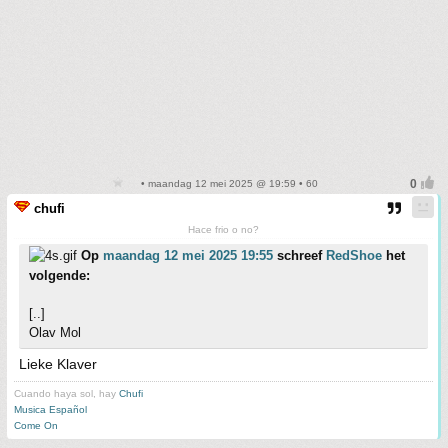
• maandag 12 mei 2025 @ 19:59 • 60
chufi
Hace frio o no?
Op
maandag 12 mei 2025 19:55
schreef
RedShoe
het
volgende:
[..]
Olav Mol
Lieke Klaver
Cuando haya sol, hay
Chufi
Musica Español
Come On