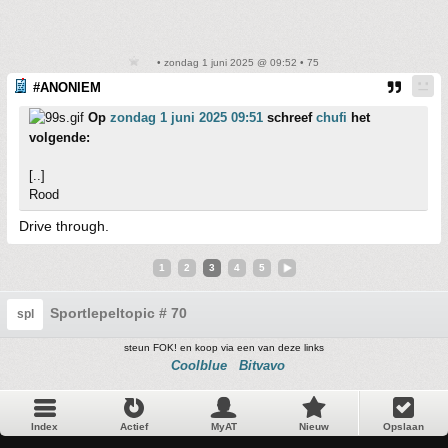
• zondag 1 juni 2025 @ 09:52 • 75
#ANONIEM
Op
zondag 1 juni 2025 09:51
schreef
chufi
het
volgende:
[..]
Rood
Drive through.
1
2
3
4
5
Sportlepeltopic # 70
spl
steun FOK! en koop via een van deze links
Coolblue
Bitvavo
Index
Actief
MyAT
Nieuw
Opslaan