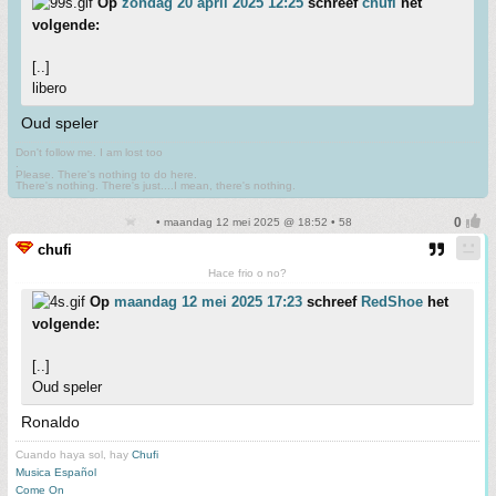
Op
zondag 20 april 2025 12:25
schreef
chufi
het
volgende:
[..]
libero
Oud speler
Don't follow me. I am lost too
.
Please. There's nothing to do here.
There's nothing. There's just....I mean, there's nothing.
• maandag 12 mei 2025 @ 18:52 • 58
chufi
Hace frio o no?
Op
maandag 12 mei 2025 17:23
schreef
RedShoe
het
volgende:
[..]
Oud speler
Ronaldo
Cuando haya sol, hay
Chufi
Musica Español
Come On