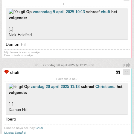
F.......
Op
woensdag 9 april 2025 10:13
schreef
chufi
het
volgende:
[..]
Nick Heidfeld
Damon Hill
Mijn leven is een sprookje
Een duivels sprookje
• zondag 20 april 2025 @ 12:25 • 56
chufi
Hace frio o no?
Op
zondag 20 april 2025 11:18
schreef
Christiane.
het
volgende:
[..]
Damon Hill
libero
Cuando haya sol, hay
Chufi
Musica Español