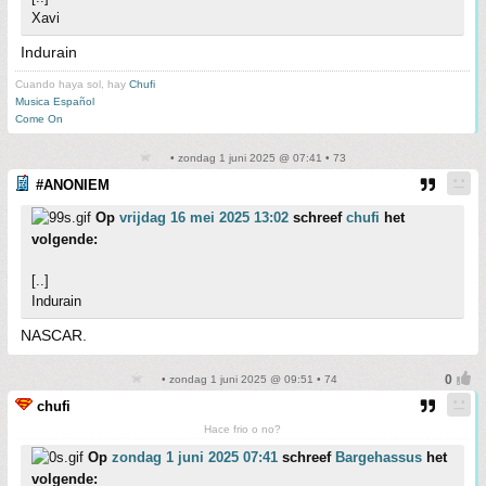
Xavi
Indurain
Cuando haya sol, hay
Chufi
Musica Español
Come On
• zondag 1 juni 2025 @ 07:41 • 73
#ANONIEM
Op
vrijdag 16 mei 2025 13:02
schreef
chufi
het
volgende:
[..]
Indurain
NASCAR.
• zondag 1 juni 2025 @ 09:51 • 74
chufi
Hace frio o no?
Op
zondag 1 juni 2025 07:41
schreef
Bargehassus
het
volgende: