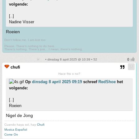
volgende:
[..]
Nadine Visser
Roeien
Don't follow me. I am lost too
.
Please. There's nothing to do here.
There's nothing. There's just....I mean, there's nothing.
• dinsdag 8 april 2025 @ 10:39 • 52
chufi
Hace frio o no?
Op
dinsdag 8 april 2025 09:19
schreef
RedShoe
het
volgende:
[..]
Roeien
Nigel de Jong
Cuando haya sol, hay
Chufi
Musica Español
Come On