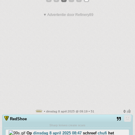
▼ Advertentie door Refinery89
• dinsdag 8 april 2025 @ 09:19 • 51
RedShoe
Sharp knives create scars
Op
dinsdag 8 april 2025 08:47
schreef
chufi
het