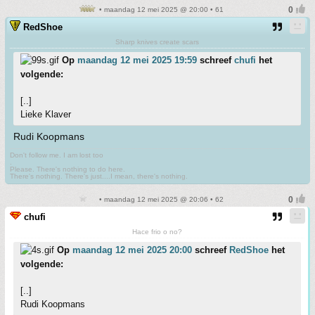
• maandag 12 mei 2025 @ 20:00 • 61
RedShoe
Sharp knives create scars
Op
maandag 12 mei 2025 19:59
schreef
chufi
het
volgende:
[..]
Lieke Klaver
Rudi Koopmans
Don't follow me. I am lost too
.
Please. There's nothing to do here.
There's nothing. There's just....I mean, there's nothing.
• maandag 12 mei 2025 @ 20:06 • 62
chufi
Hace frio o no?
Op
maandag 12 mei 2025 20:00
schreef
RedShoe
het
volgende:
[..]
Rudi Koopmans