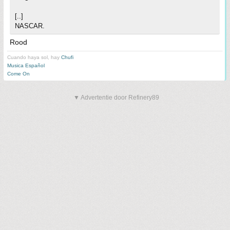
[..]
NASCAR.
Rood
Cuando haya sol, hay
Chufi
Musica Español
Come On
▼ Advertentie door Refinery89