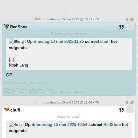
• donderdag 15 mei 2025 @ 10:54 • 69
RedShoe
Sharp knives create scars
Op
dinsdag 13 mei 2025 11:25
schreef
chufi
het
volgende:
[..]
Noah Lang
GP
Don't follow me. I am lost too
.
Please. There's nothing to do here.
There's nothing. There's just....I mean, there's nothing.
• donderdag 15 mei 2025 @ 11:06 • 70
chufi
Hace frio o no?
Op
donderdag 15 mei 2025 10:54
schreef
RedShoe
het
volgende: