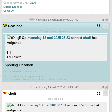
Cuando haya sol, hay
Chufi
Musica Español
Come On
• dinsdag 13 mei 2025 @ 07:11 • 67
RedShoe
Sharp knives create scars
Op
maandag 12 mei 2025 23:23
schreef
chufi
het
volgende:
[..]
LA Lakers
Sporting Lissabon
Don't follow me. I am lost too
.
Please. There's nothing to do here.
There's nothing. There's just....I mean, there's nothing.
• dinsdag 13 mei 2025 @ 11:25 • 68
chufi
Hace frio o no?
Op
dinsdag 13 mei 2025 07:11
schreef
RedShoe
het
volgende: