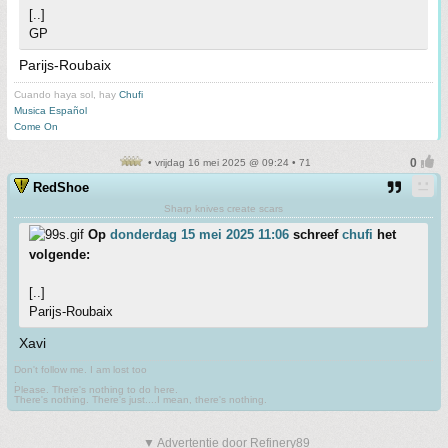
[..]
GP
Parijs-Roubaix
Cuando haya sol, hay
Chufi
Musica Español
Come On
• vrijdag 16 mei 2025 @ 09:24 • 71
RedShoe
Sharp knives create scars
Op
donderdag 15 mei 2025 11:06
schreef
chufi
het
volgende:
[..]
Parijs-Roubaix
Xavi
Don't follow me. I am lost too
.
Please. There's nothing to do here.
There's nothing. There's just....I mean, there's nothing.
▼ Advertentie door Refinery89