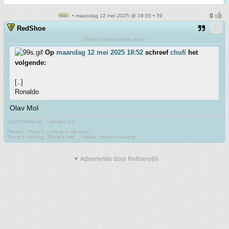
• maandag 12 mei 2025 @ 19:55 • 59
RedShoe
Sharp knives create scars
Op
maandag 12 mei 2025 18:52
schreef
chufi
het
volgende:
[..]
Ronaldo
Olav Mol
Don't follow me. I am lost too
.
Please. There's nothing to do here.
There's nothing. There's just....I mean, there's nothing.
▼ Advertentie door Refinery89