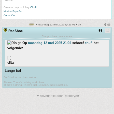
Cuando haya sol, hay
Chufi
Musica Español
Come On
• maandag 12 mei 2025 @ 23:01 • 65
RedShoe
Sharp knives create scars
Op
maandag 12 mei 2025 21:04
schreef
chufi
het
volgende:
[..]
elftal
Lange bal
Don't follow me. I am lost too
.
Please. There's nothing to do here.
There's nothing. There's just....I mean, there's nothing.
▼ Advertentie door Refinery89