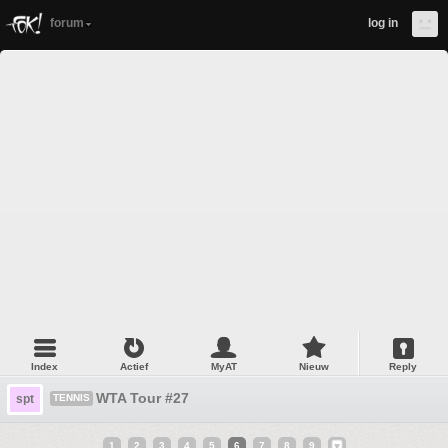
forum
log in
Index
Actief
MyAT
Nieuw
Reply
WTA Tour #27
spt
TENNIS
1
2
3
4
5
6
7
8
9