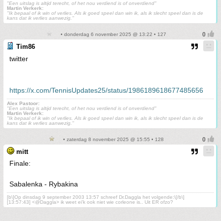
"Een uitslag is altijd terecht, of het nou verdiend is of onverdiend"
Martin Verkerk:
''Ik bepaal of ik win of verlies. Als ik goed speel dan win ik, als ik slecht speel dan is de
kans dat ik verlies aanwezig.''
• donderdag 6 november 2025 @ 13:22 • 127
Tim86
twitter
https://x.com/TennisUpdates25/status/1986189618677485656
Alex Pastoor:
"Een uitslag is altijd terecht, of het nou verdiend is of onverdiend"
Martin Verkerk:
''Ik bepaal of ik win of verlies. Als ik goed speel dan win ik, als ik slecht speel dan is de
kans dat ik verlies aanwezig.''
• zaterdag 8 november 2025 @ 15:55 • 128
mitt
Finale:
Sabalenka - Rybakina
[b\]Op dinsdag 9 september 2003 13:57 schreef Dr.Daggla het volgende:\[/b\]
[13:57:43] <@Daggla> ik weet ei'k ook niet wie corleone is.. Uit ER ofzo?