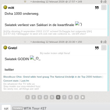
• donderdag 12 februari 2026 @ 17:57 • 149
mitt
Doha 1000 onderweg.
Swiatek verliest van Sakkari in de kwartfinale
[b\]Op dinsdag 9 september 2003 13:57 schreef Dr.Daggla het volgende:\[/b\]
[13:57:43] <@Daggla> ik weet ei'k ook niet wie corleone is.. Uit ER ofzo?
• donderdag 12 februari 2026 @ 23:30 • 150
Gretzl
Bij nader inzien altijd 8eraf
Swiatek GODIN
twitter
Bloodbuzz Ohio: Gretzl wilde heel graag The National éindelijk in de Top 2000 hebben
|
Concert stats
|
Last.fm
Do whatever the TV tells us
Stay inside our rosy-minded fuzz
So worry not, all things are well
1
2
3
4
5
6
7
8
9
WTA Tour #27
spt
TENNIS