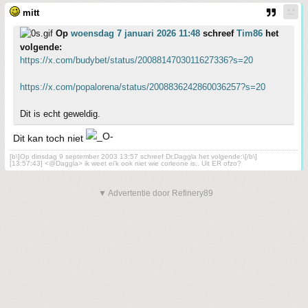
mitt
Op
woensdag 7 januari 2026 11:48
schreef
Tim86
het
volgende:
https://x.com/budybet/status/2008814703011627336?s=20
https://x.com/popalorena/status/2008836242860036257?s=20
Dit is echt geweldig.
Dit kan toch niet
[b\]Op dinsdag 9 september 2003 13:57 schreef Dr.Daggla het volgende:\[/b\]
[13:57:43] <@Daggla> ik weet ei'k ook niet wie corleone is.. Uit ER ofzo?
▼ Advertentie door Refinery89