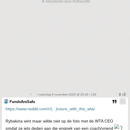
▼ Advertentie door Refinery89
• zaterdag 8 november 2025 @ 20:18 • 129
FundsAreSafu
https://www.reddit.com/r/(...)icture_with_the_wta/
Rybakina wint maar wilde niet op de foto met de WTA CEO
omdat ze iets deden aan die engnek van een coach/vriend