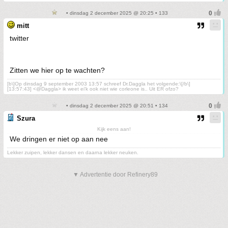
• dinsdag 2 december 2025 @ 20:25 • 133
mitt
twitter
Zitten we hier op te wachten?
[b\]Op dinsdag 9 september 2003 13:57 schreef Dr.Daggla het volgende:\[/b\]
[13:57:43] <@Daggla> ik weet ei'k ook niet wie corleone is.. Uit ER ofzo?
• dinsdag 2 december 2025 @ 20:51 • 134
Szura
Kijk eens aan!
We dringen er niet op aan nee
Lekker zuipen, lekker dansen en daarna lekker neuken.
▼ Advertentie door Refinery89