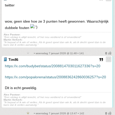
twitter
wow, geen idee hoe ze 3 punten heeft gewonnen. Waarschijnlijk
dubbele fouten
Alex Pastoor:
"Een uitslag is altijd terecht, of het nou verdiend is of onverdiend"
Martin Verkerk:
''Ik bepaal of ik win of verlies. Als ik goed speel dan win ik, als ik slecht speel dan is de
kans dat ik verlies aanwezig.''
• woensdag 7 januari 2026 @ 11:48 • 141
Tim86
https://x.com/budybet/status/2008814703011627336?s=20
https://x.com/popalorena/status/2008836242860036257?s=20
Dit is echt geweldig.
Alex Pastoor:
"Een uitslag is altijd terecht, of het nou verdiend is of onverdiend"
Martin Verkerk:
''Ik bepaal of ik win of verlies. Als ik goed speel dan win ik, als ik slecht speel dan is de
kans dat ik verlies aanwezig.''
• woensdag 7 januari 2026 @ 13:47 • 142