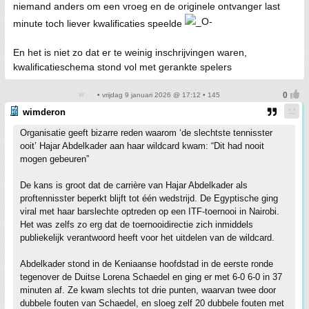
niemand anders om een vroeg en de originele ontvanger last
minute toch liever kwalificaties speelde
En het is niet zo dat er te weinig inschrijvingen waren,
kwalificatieschema stond vol met gerankte spelers
• vrijdag 9 januari 2026 @ 17:12 • 145
wimderon
Organisatie geeft bizarre reden waarom ‘de slechtste tennisster
ooit’ Hajar Abdelkader aan haar wildcard kwam: “Dit had nooit
mogen gebeuren”
De kans is groot dat de carrière van Hajar Abdelkader als
proftennisster beperkt blijft tot één wedstrijd. De Egyptische ging
viral met haar barslechte optreden op een ITF-toernooi in Nairobi.
Het was zelfs zo erg dat de toernooidirectie zich inmiddels
publiekelijk verantwoord heeft voor het uitdelen van de wildcard.
Abdelkader stond in de Keniaanse hoofdstad in de eerste ronde
tegenover de Duitse Lorena Schaedel en ging er met 6-0 6-0 in 37
minuten af. Ze kwam slechts tot drie punten, waarvan twee door
dubbele fouten van Schaedel, en sloeg zelf 20 dubbele fouten met