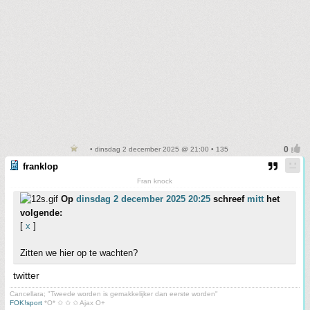
• dinsdag 2 december 2025 @ 21:00 • 135
franklop
Fran knock
Op
dinsdag 2 december 2025 20:25
schreef
mitt
het
volgende:
[
x
]
Zitten we hier op te wachten?
twitter
Cancellara; "Tweede worden is gemakkelijker dan eerste worden"
FOK!sport
*O* ✩ ✩ ✩ Ajax O+