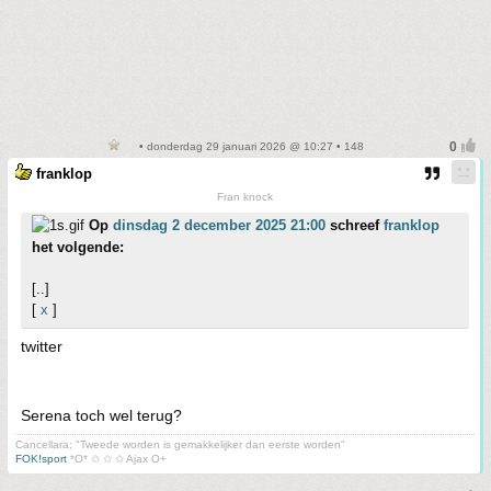
• donderdag 29 januari 2026 @ 10:27 • 148
franklop
Fran knock
Op
dinsdag 2 december 2025 21:00
schreef
franklop
het volgende:
[..]
[
x
]
twitter
Serena toch wel terug?
Cancellara; "Tweede worden is gemakkelijker dan eerste worden"
FOK!sport
*O* ✩ ✩ ✩ Ajax O+