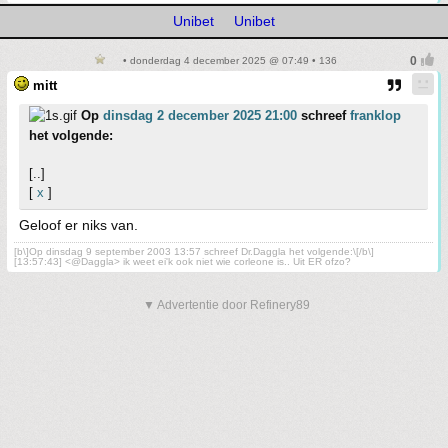
Unibet
Unibet
• donderdag 4 december 2025 @ 07:49 • 136
mitt
Op
dinsdag 2 december 2025 21:00
schreef
franklop
het volgende:
[..]
[
x
]
Geloof er niks van.
[b\]Op dinsdag 9 september 2003 13:57 schreef Dr.Daggla het volgende:\[/b\]
[13:57:43] <@Daggla> ik weet ei'k ook niet wie corleone is.. Uit ER ofzo?
▼ Advertentie door Refinery89