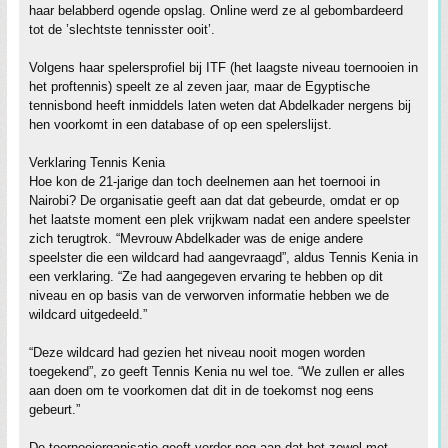
haar belabberd ogende opslag. Online werd ze al gebombardeerd
tot de ’slechtste tennisster ooit’.
Volgens haar spelersprofiel bij ITF (het laagste niveau toernooien in
het proftennis) speelt ze al zeven jaar, maar de Egyptische
tennisbond heeft inmiddels laten weten dat Abdelkader nergens bij
hen voorkomt in een database of op een spelerslijst.
Verklaring Tennis Kenia
Hoe kon de 21-jarige dan toch deelnemen aan het toernooi in
Nairobi? De organisatie geeft aan dat dat gebeurde, omdat er op
het laatste moment een plek vrijkwam nadat een andere speelster
zich terugtrok. “Mevrouw Abdelkader was de enige andere
speelster die een wildcard had aangevraagd”, aldus Tennis Kenia in
een verklaring. “Ze had aangegeven ervaring te hebben op dit
niveau en op basis van de verworven informatie hebben we de
wildcard uitgedeeld.”
“Deze wildcard had gezien het niveau nooit mogen worden
toegekend”, zo geeft Tennis Kenia nu wel toe. “We zullen er alles
aan doen om te voorkomen dat dit in de toekomst nog eens
gebeurt.”
De toernooiorganisatie geeft verder nog aan dat het zowel met