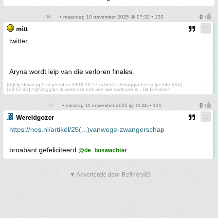
• maandag 10 november 2025 @ 07:32 • 130
mitt
twitter
Aryna wordt leip van die verloren finales.
[b\]Op dinsdag 9 september 2003 13:57 schreef Dr.Daggla het volgende:\[/b\]
[13:57:43] <@Daggla> ik weet ei'k ook niet wie corleone is.. Uit ER ofzo?
• dinsdag 11 november 2025 @ 11:46 • 131
Wereldgozer
https://nos.nl/artikel/25(...)vanwege-zwangerschap
broabant gefeliciteerd
@de_boswachter
▼ Advertentie door Refinery89