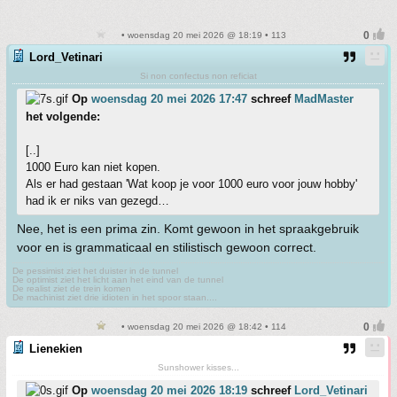
• woensdag 20 mei 2026 @ 18:19 • 113
Lord_Vetinari
Si non confectus non reficiat
Op
woensdag 20 mei 2026 17:47
schreef
MadMaster
het volgende:
[..]
1000 Euro kan niet kopen.
Als er had gestaan 'Wat koop je voor 1000 euro voor jouw hobby'
had ik er niks van gezegd…
Nee, het is een prima zin. Komt gewoon in het spraakgebruik
voor en is grammaticaal en stilistisch gewoon correct.
De pessimist ziet het duister in de tunnel
De optimist ziet het licht aan het eind van de tunnel
De realist ziet de trein komen
De machinist ziet drie idioten in het spoor staan....
• woensdag 20 mei 2026 @ 18:42 • 114
Lienekien
Sunshower kisses...
Op
woensdag 20 mei 2026 18:19
schreef
Lord_Vetinari