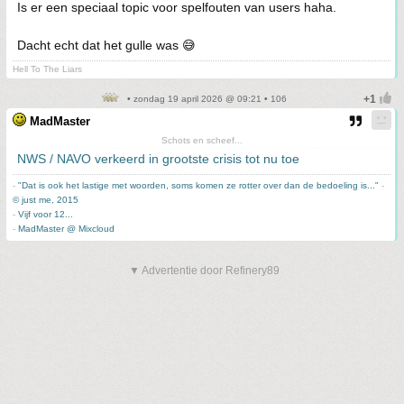
Is er een speciaal topic voor spelfouten van users haha.
Dacht echt dat het gulle was 😅
Hell To The Liars
• zondag 19 april 2026 @ 09:21 • 106
MadMaster
Schots en scheef...
NWS / NAVO verkeerd in grootste crisis tot nu toe
-
"Dat is ook het lastige met woorden, soms komen ze rotter over dan de bedoeling is..."
-
© just me, 2015
-
Vijf voor 12...
-
MadMaster @ Mixcloud
▼ Advertentie door Refinery89