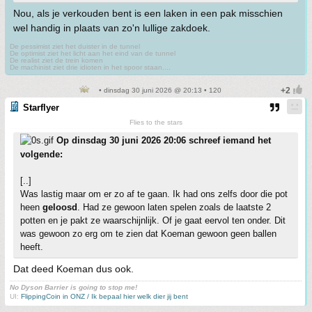
Nou, als je verkouden bent is een laken in een pak misschien
wel handig in plaats van zo'n lullige zakdoek.
De pessimist ziet het duister in de tunnel
De optimist ziet het licht aan het eind van de tunnel
De realist ziet de trein komen
De machinist ziet drie idioten in het spoor staan....
• dinsdag 30 juni 2026 @ 20:13 • 120
Starflyer
Flies to the stars
Op dinsdag 30 juni 2026 20:06 schreef iemand het
volgende:
[..]
Was lastig maar om er zo af te gaan. Ik had ons zelfs door die pot
heen
geloosd
. Had ze gewoon laten spelen zoals de laatste 2
potten en je pakt ze waarschijnlijk. Of je gaat eervol ten onder. Dit
was gewoon zo erg om te zien dat Koeman gewoon geen ballen
heeft.
Dat deed Koeman dus ook.
No Dyson Barrier is going to stop me!
UI:
FlippingCoin in ONZ / Ik bepaal hier welk dier jij bent