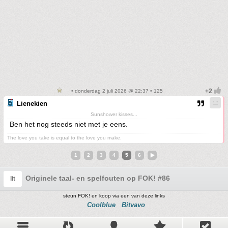
• donderdag 2 juli 2026 @ 22:37 • 125
Lienekien
Sunshower kisses...
Ben het nog steeds niet met je eens.
The love you take is equal to the love you make.
1
2
3
4
5
6
Originele taal- en spelfouten op FOK! #86
lit
steun FOK! en koop via een van deze links
Coolblue
Bitvavo