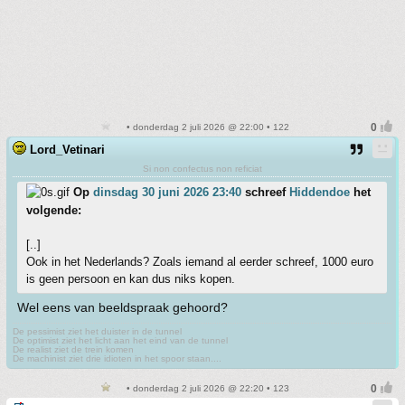
• donderdag 2 juli 2026 @ 22:00 • 122
Lord_Vetinari
Si non confectus non reficiat
Op
dinsdag 30 juni 2026 23:40
schreef
Hiddendoe
het
volgende:
[..]
Ook in het Nederlands? Zoals iemand al eerder schreef, 1000 euro
is geen persoon en kan dus niks kopen.
Wel eens van beeldspraak gehoord?
De pessimist ziet het duister in de tunnel
De optimist ziet het licht aan het eind van de tunnel
De realist ziet de trein komen
De machinist ziet drie idioten in het spoor staan....
• donderdag 2 juli 2026 @ 22:20 • 123