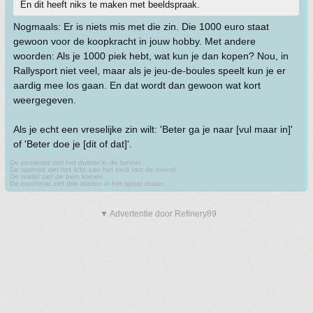
En dit heeft niks te maken met beeldspraak.
Nogmaals: Er is niets mis met die zin. Die 1000 euro staat
gewoon voor de koopkracht in jouw hobby. Met andere
woorden: Als je 1000 piek hebt, wat kun je dan kopen? Nou, in
Rallysport niet veel, maar als je jeu-de-boules speelt kun je er
aardig mee los gaan. En dat wordt dan gewoon wat kort
weergegeven.
Als je echt een vreselijke zin wilt: 'Beter ga je naar [vul maar in]'
of 'Beter doe je [dit of dat]'.
De pessimist ziet het duister in de tunnel
De optimist ziet het licht aan het eind van de tunnel
De realist ziet de trein komen
De machinist ziet drie idioten in het spoor staan....
▼ Advertentie door Refinery89