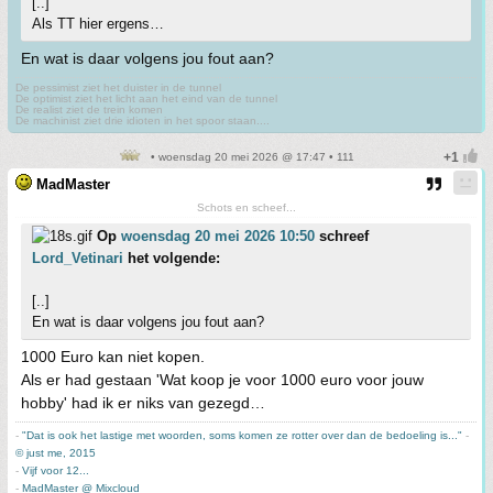
[..]
Als TT hier ergens…
En wat is daar volgens jou fout aan?
De pessimist ziet het duister in de tunnel
De optimist ziet het licht aan het eind van de tunnel
De realist ziet de trein komen
De machinist ziet drie idioten in het spoor staan....
• woensdag 20 mei 2026 @ 17:47 • 111
MadMaster
Schots en scheef...
Op
woensdag 20 mei 2026 10:50
schreef
Lord_Vetinari
het volgende:
[..]
En wat is daar volgens jou fout aan?
1000 Euro kan niet kopen.
Als er had gestaan 'Wat koop je voor 1000 euro voor jouw
hobby' had ik er niks van gezegd…
-
"Dat is ook het lastige met woorden, soms komen ze rotter over dan de bedoeling is..."
-
© just me, 2015
-
Vijf voor 12...
-
MadMaster @ Mixcloud