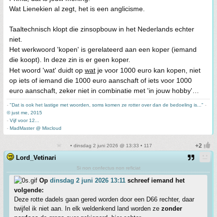
Wat Lienekien al zegt, het is een anglicisme.
Taaltechnisch klopt die zinsopbouw in het Nederlands echter
niet.
Het werkwoord 'kopen' is gerelateerd aan een koper (iemand
die koopt). In deze zin is er geen koper.
Het woord 'wat' duidt op
wat
je voor 1000 euro kan kopen, niet
op iets of iemand die 1000 euro aanschaft of iets voor 1000
euro aanschaft, zeker niet in combinatie met 'in jouw hobby'…
-
"Dat is ook het lastige met woorden, soms komen ze rotter over dan de bedoeling is..."
-
© just me, 2015
-
Vijf voor 12...
-
MadMaster @ Mixcloud
• dinsdag 2 juni 2026 @ 13:33 • 117
Lord_Vetinari
Si non confectus non reficiat
Op
dinsdag 2 juni 2026 13:11
schreef iemand het
volgende:
Deze rotte dadels gaan gered worden door een D66 rechter, daar
twijfel ik niet aan. In elk weldenkend land worden ze
zonder