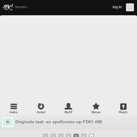
forum
log in
Index
Actief
MyAT
Nieuw
Reply
Originele taal- en spelfouten op FOK! #86
lit
1
2
3
4
5
6