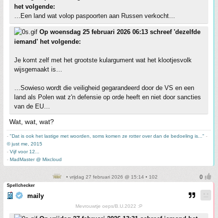
het volgende:
…Een land wat volop paspoorten aan Russen verkocht…
Op woensdag 25 februari 2026 06:13 schreef 'dezelfde
iemand' het volgende:
Je komt zelf met het grootste kulargument wat het klootjesvolk
wijsgemaakt is…
…Sowieso wordt die veiligheid gegarandeerd door de VS en een
land als Polen wat z'n defensie op orde heeft en niet door sancties
van de EU…
Wat, wat, wat?
-
"Dat is ook het lastige met woorden, soms komen ze rotter over dan de bedoeling is..."
-
© just me, 2015
-
Vijf voor 12...
-
MadMaster @ Mixcloud
• vrijdag 27 februari 2026 @ 15:14 • 102
Spellchecker
maily
Mevrouwtje oeps/B.U.2022 :P