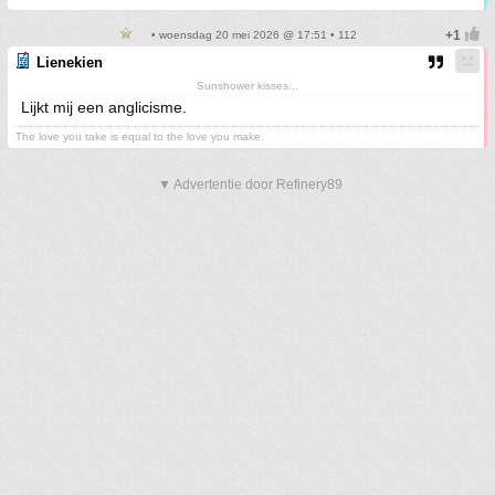
• woensdag 20 mei 2026 @ 17:51 • 112
Lienekien
Sunshower kisses...
Lijkt mij een anglicisme.
The love you take is equal to the love you make.
▼ Advertentie door Refinery89