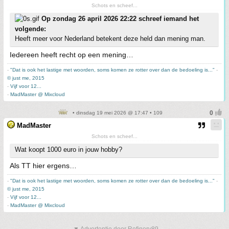
Schots en scheef...
Op zondag 26 april 2026 22:22 schreef iemand het
volgende:
Heeft meer voor Nederland betekent deze held dan mening man.
Iedereen heeft recht op een mening…
-
"Dat is ook het lastige met woorden, soms komen ze rotter over dan de bedoeling is..."
-
© just me, 2015
-
Vijf voor 12...
-
MadMaster @ Mixcloud
• dinsdag 19 mei 2026 @ 17:47 • 109
MadMaster
Schots en scheef...
Wat koopt 1000 euro in jouw hobby?
Als TT hier ergens…
-
"Dat is ook het lastige met woorden, soms komen ze rotter over dan de bedoeling is..."
-
© just me, 2015
-
Vijf voor 12...
-
MadMaster @ Mixcloud