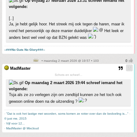
Op vrijdag 27 februari 2026 13:31 schreef iemand het
volgende:
[..]
Ja, je hebt gelijk hoor. Het streek mij ook tegen de haren, maar ik
vond het persoonlijk op deze manier duidelijker
Het leek er
anders best wel veel op dat BZN gelekt was
--###No Guts No Glory###--
• maandag 2 maart 2026 @ 19:57 • 103
MadMaster
Schots en scheef...
Op maandag 2 maart 2026 19:44 schreef iemand het
volgende:
Tsja als ze zo verlegen zijn om zendtijd kunnen ze het toch ook
gewoon online doen na de uitzending ?
-
"Dat is ook het lastige met woorden, soms komen ze rotter over dan de bedoeling is..."
-
© just me, 2015
-
Vijf voor 12...
-
MadMaster @ Mixcloud