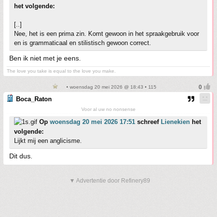
het volgende:
[..]
Nee, het is een prima zin. Komt gewoon in het spraakgebruik voor
en is grammaticaal en stilistisch gewoon correct.
Ben ik niet met je eens.
The love you take is equal to the love you make.
• woensdag 20 mei 2026 @ 18:43 • 115
Boca_Raton
Voor al uw no nonsense
Op
woensdag 20 mei 2026 17:51
schreef
Lienekien
het
volgende:
Lijkt mij een anglicisme.
Dit dus.
▼ Advertentie door Refinery89