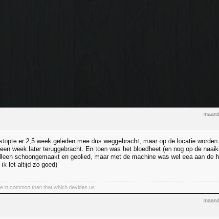
maand
stopte er 2,5 week geleden mee dus weggebracht, maar op de locatie worde
een week later teruggebracht. En toen was het bloedheet (en nog op de naaik
alleen schoongemaakt en geolied, maar met de machine was wel eea aan de h
ik let altijd zo goed)
e in common than that which devides us..
maand