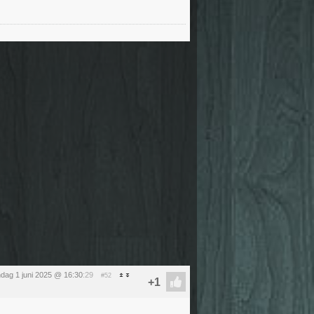
dag 1 juni 2025 @ 16:30
:29
#52