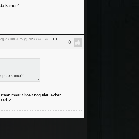
p de kamer?
ag 23 juni 2025 @ 20:33
:44
#60
d op de kamer?
staan maar t koelt nog niet lekker
arlijk