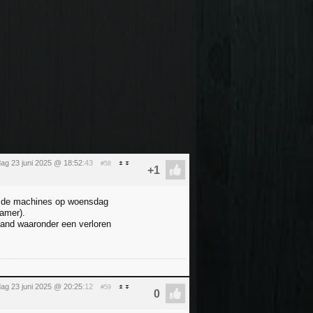
ag 23 juni 2025 @ 18:52
:43
#58
n de machines op woensdag
amer).
and waaronder een verloren
ag 23 juni 2025 @ 20:25
:12
#59