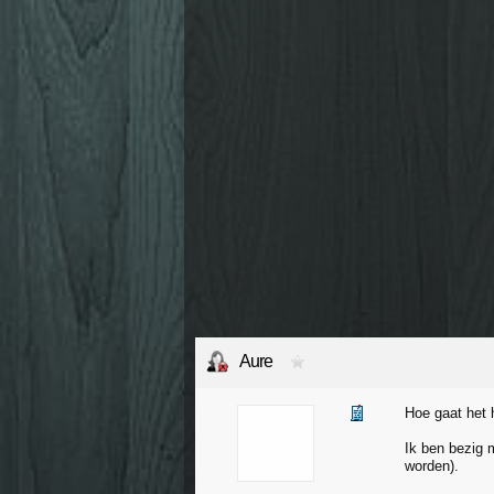
Aure
Hoe gaat het 
Ik ben bezig m
worden).