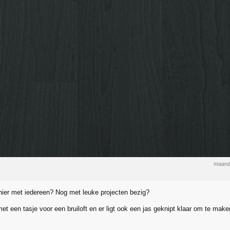
maand
hier met iedereen? Nog met leuke projecten bezig?
et een tasje voor een bruiloft en er ligt ook een jas geknipt klaar om te make