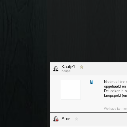
Kaatje1
Kaatje1
Naaimachine 
opgehaald en 
De locker is 
knopspeld (en 
We have far mor
Aure