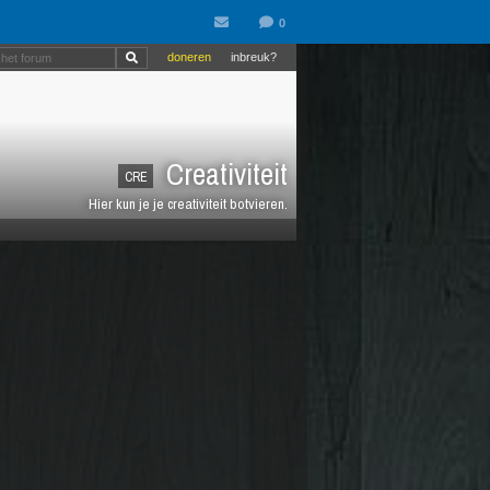
doneren
inbreuk?
Creativiteit
CRE
Hier kun je je creativiteit botvieren.