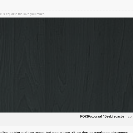
e is equal to the love you make.
FOK!Fotograaf / Beeldredactie
zon
seline achter strijken zodat het aan elkaar zit en dan er overheen zigzaggen