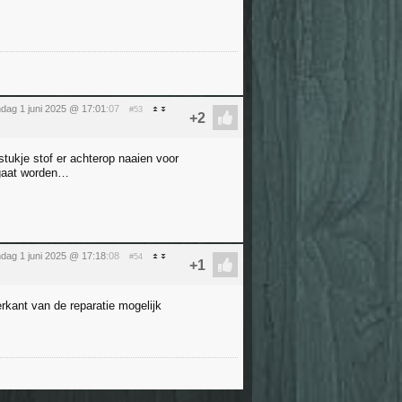
dag 1 juni 2025 @ 17:01
:07
#53
stukje stof er achterop naaien voor
 gaat worden…
dag 1 juni 2025 @ 17:18
:08
#54
erkant van de reparatie mogelijk