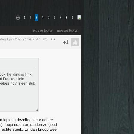
1
2
3
4
5
6
7
8
9
actieve topics
nieuwe topics
dag 1 juni 2025 @ 14:50
:47
#51
k, het ding is flink
rt Frankenstein
oplossing? Is een stuk
en lapje in dezelfde kleur achter
), lapje erachter, randen zo goed
 rechte steek. En dan knoop weer