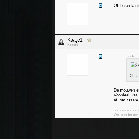
Oh balen kaat
Kaatje1
Kaatje1
quote:
Oh ba
De mouwen en
Voordeel was 
af, om t raam
We have far mor