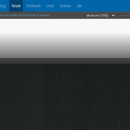
log
forum
fotoboek
chat
zoeken
dm
om een gratis account aan te maken
.