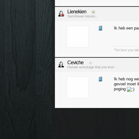
Lienekien
Sunshower kisses...
Ik heb een pa
The love you tak
Ceviche
Human wreckage that you love
Ik heb nog we
gevoel moet i
poging