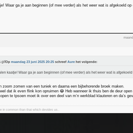
je! Waar ga je aan beginnen (of mee verder) als het weer wat is afgekoeld o
maand
Op
maandag 23 juni 2025 20:25
schreef
Aure
het volgende:
len kaatje! Waar ga je aan beginnen (of mee verder) als het weer wat is afgekoel
 zoom zomen van een tuniek en daarna een bijbehorende broek maken.
wel dat ik even flink kon opruimen 😂 Heb wanneer ik thuis ben de deur open 
 open te tpsoen moet ik over een deel van m’n werkblad klauteren en da’s geva
e in common than that which devides us..