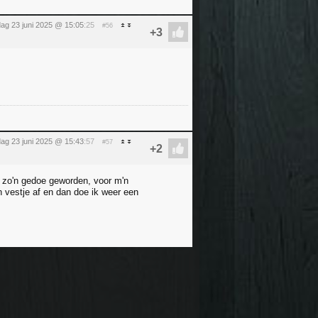
ag 23 juni 2025 @ 15:05
:25
#56
ag 23 juni 2025 @ 15:43
:57
#57
n zo'n gedoe geworden, voor m'n
 vestje af en dan doe ik weer een