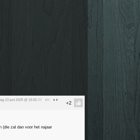
ag 23 juni 2025 @ 15:02
:33
#55
n (die zal dan voor het najaar