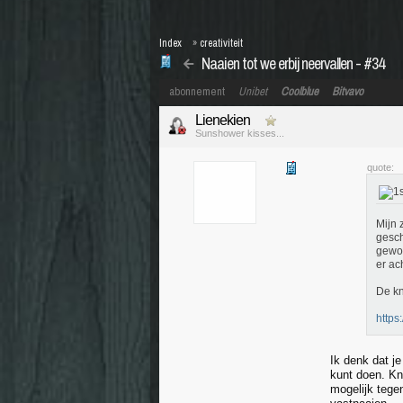
Index
»
creativiteit
Naaien tot we erbij neervallen - #34
abonnement
Unibet
Coolblue
Bitvavo
Lienekien
Sunshower kisses...
quote:
Mijn 
gesch
gewoo
er ac
De kn
https
Ik denk dat je
kunt doen. Kn
mogelijk tege