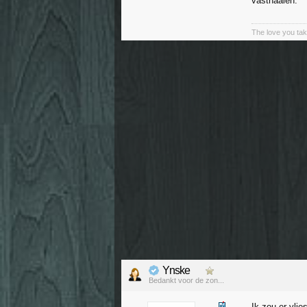
vastnaaien.
The love you tak
Ynske
Bedankt voor de zon...
Ik zou er vlie