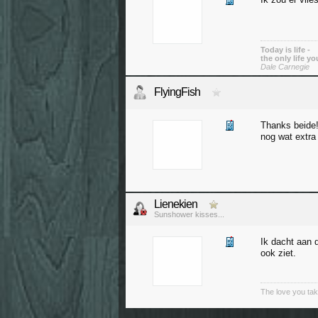
Today is life -
the only life y
Dale Carnegie
FlyingFish
Thanks beide!
nog wat extra
Lienekien
Sunshower kisses...
Ik dacht aan d
ook ziet.
The love you tak