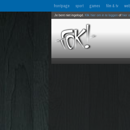
frontpage
sport
games
film & tv
web
Je bent niet ingelogd.
Klik hier om in te loggen
of
hier 