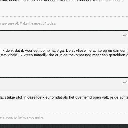
ou are sure of. Make the most of today.
zon
 Ik denk dat ik voor een combinatie ga. Eerst vlieseline achterop en dan een 
 stevigheid. Ik vrees namelijk dat er in de toekomst nog meer aan getrokken
zon
at stukje stof in dezelfde kleur omdat als het overhemd open valt, je de acht
e is equal to the love you make.