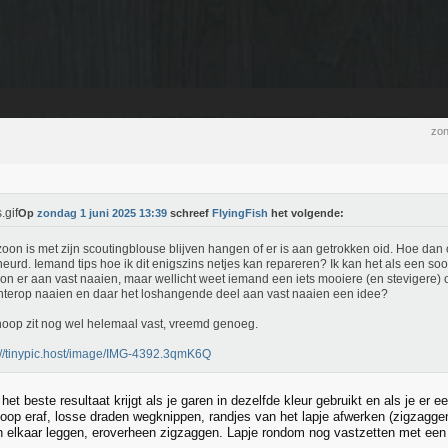
zon
Op
zondag 1 juni 2025 13:39
schreef
FlyingFish
het volgende:
zoon is met zijn scoutingblouse blijven hangen of er is aan getrokken oid. Hoe dan oo
eurd. Iemand tips hoe ik dit enigszins netjes kan repareren? Ik kan het als een soo
n er aan vast naaien, maar wellicht weet iemand een iets mooiere (en stevigere) 
hterop naaien en daar het loshangende deel aan vast naaien een idee?
oop zit nog wel helemaal vast, vreemd genoeg.
://tinypic.host/image/IMG-4392.3qmK6Q
 het beste resultaat krijgt als je garen in dezelfde kleur gebruikt en als je er e
oop eraf, losse draden wegknippen, randjes van het lapje afwerken (zigzaggen
n elkaar leggen, eroverheen zigzaggen. Lapje rondom nog vastzetten met een