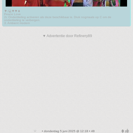
🌳♪💻🌳🌳🌲
Peace Love
2c Ondertiteling activeren als deze beschikbaar is. Druk nogmaals op C om de
ondertiteling te verbergen.
3. Ambient modern
▼ Advertentie door Refinery89
• donderdag 5 juni 2025 @ 12:18 • 48