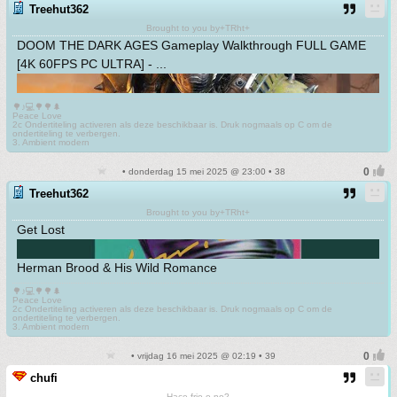
Treehut362
Brought to you by+TRht+
DOOM THE DARK AGES Gameplay Walkthrough FULL GAME
[4K 60FPS PC ULTRA] - ...
🌳♪💻🌳🌳🌲
Peace Love
2c Ondertiteling activeren als deze beschikbaar is. Druk nogmaals op C om de
ondertiteling te verbergen.
3. Ambient modern
• donderdag 15 mei 2025 @ 23:00 • 38
Treehut362
Brought to you by+TRht+
Get Lost
Herman Brood & His Wild Romance
🌳♪💻🌳🌳🌲
Peace Love
2c Ondertiteling activeren als deze beschikbaar is. Druk nogmaals op C om de
ondertiteling te verbergen.
3. Ambient modern
• vrijdag 16 mei 2025 @ 02:19 • 39
chufi
Hace frio o no?