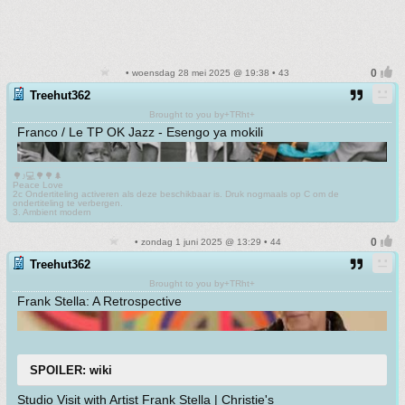
• woensdag 28 mei 2025 @ 19:38 • 43
Treehut362
Brought to you by+TRht+
Franco / Le TP OK Jazz - Esengo ya mokili
🌳♪💻🌳🌳🌲
Peace Love
2c Ondertiteling activeren als deze beschikbaar is. Druk nogmaals op C om de
ondertiteling te verbergen.
3. Ambient modern
• zondag 1 juni 2025 @ 13:29 • 44
Treehut362
Brought to you by+TRht+
Frank Stella: A Retrospective
SPOILER: wiki
Studio Visit with Artist Frank Stella | Christie's