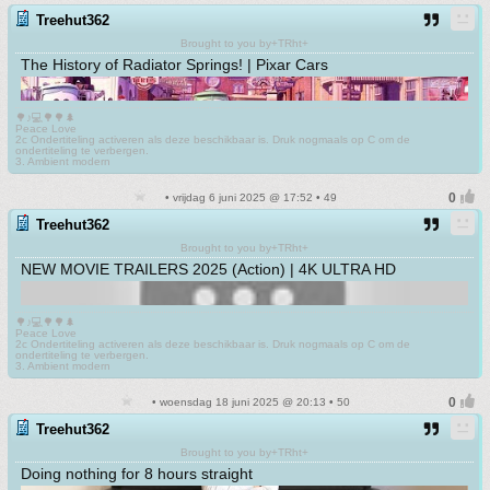
Treehut362
Brought to you by+TRht+
The History of Radiator Springs! | Pixar Cars
🌳♪💻🌳🌳🌲
Peace Love
2c Ondertiteling activeren als deze beschikbaar is. Druk nogmaals op C om de
ondertiteling te verbergen.
3. Ambient modern
• vrijdag 6 juni 2025 @ 17:52 • 49
Treehut362
Brought to you by+TRht+
NEW MOVIE TRAILERS 2025 (Action) | 4K ULTRA HD
🌳♪💻🌳🌳🌲
Peace Love
2c Ondertiteling activeren als deze beschikbaar is. Druk nogmaals op C om de
ondertiteling te verbergen.
3. Ambient modern
• woensdag 18 juni 2025 @ 20:13 • 50
Treehut362
Brought to you by+TRht+
Doing nothing for 8 hours straight