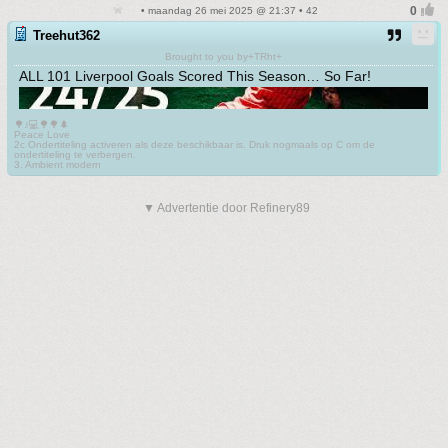
• maandag 26 mei 2025 @ 21:37 • 42
Treehut362
Brought to you by+TRht+
ALL 101 Liverpool Goals Scored This Season… So Far!
🌳♪💻🌳🌳🌲
Peace Love
2c Ondertiteling activeren als deze beschikbaar is. Druk nogmaals op C om de
ondertiteling te verbergen.
3. Ambient modern
▼ Advertentie door Refinery89