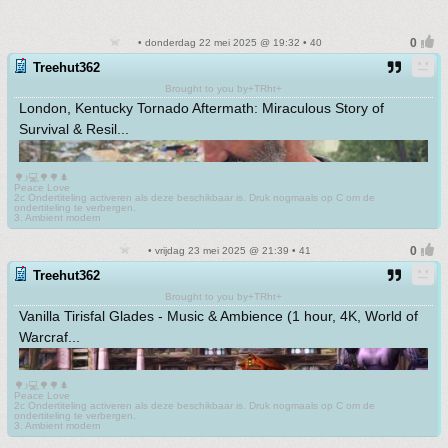
• donderdag 22 mei 2025 @ 19:32 • 40
Treehut362
Brought to you by+TRht+
London, Kentucky Tornado Aftermath: Miraculous Story of
Survival & Resil...
🌳♪💻🌳🌳🌲
Peace Love
2c Ondertiteling activeren als deze beschikbaar is. Druk nogmaals op C om de
ondertiteling te verbergen.
3. Ambient modern
• vrijdag 23 mei 2025 @ 21:39 • 41
Treehut362
Brought to you by+TRht+
Vanilla Tirisfal Glades - Music & Ambience (1 hour, 4K, World of
Warcraf...
🌳♪💻🌳🌳🌲
Peace Love
2c Ondertiteling activeren als deze beschikbaar is. Druk nogmaals op C om de
ondertiteling te verbergen.
3. Ambient modern