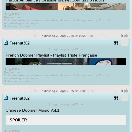
Harbor Ambience | Seaside Market Sounds | 8 Hours
🌳♪💻🌳🌳🌲
Peace Love
2c Ondertiteling activeren als deze beschikbaar is. Druk nogmaals op C om de
ondertiteling te verbergen.
3. Ambient modern
• dinsdag 29 april 2025 @ 19:29 • 30
Treehut362
Brought to you by+TRht+
French Doomer Playlist - Playlist Triste Française
🌳♪💻🌳🌳🌲
Peace Love
2c Ondertiteling activeren als deze beschikbaar is. Druk nogmaals op C om de
ondertiteling te verbergen.
3. Ambient modern
• dinsdag 29 april 2025 @ 20:09 • 31
Treehut362
Brought to you by+TRht+
Chinese Doomer Music Vol.1
SPOILER
🌳♪💻🌳🌳🌲