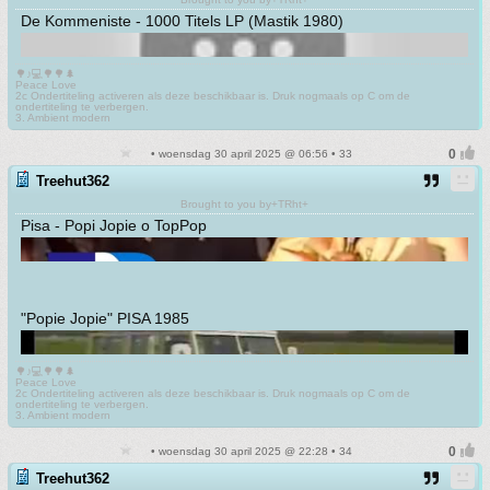
De Kommeniste - 1000 Titels LP (Mastik 1980)
🌳♪💻🌳🌳🌲
Peace Love
2c Ondertiteling activeren als deze beschikbaar is. Druk nogmaals op C om de
ondertiteling te verbergen.
3. Ambient modern
• woensdag 30 april 2025 @ 06:56 • 33
Treehut362
Brought to you by+TRht+
Pisa - Popi Jopie o TopPop
"Popie Jopie" PISA 1985
🌳♪💻🌳🌳🌲
Peace Love
2c Ondertiteling activeren als deze beschikbaar is. Druk nogmaals op C om de
ondertiteling te verbergen.
3. Ambient modern
• woensdag 30 april 2025 @ 22:28 • 34
Treehut362