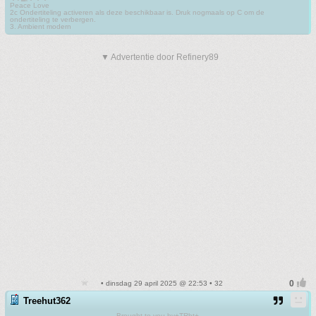
Peace Love
2c Ondertiteling activeren als deze beschikbaar is. Druk nogmaals op C om de
ondertiteling te verbergen.
3. Ambient modern
▼ Advertentie door Refinery89
• dinsdag 29 april 2025 @ 22:53 • 32
Treehut362
Brought to you by+TRht+