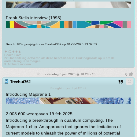
Frank Stella interview (1993)
Bericht 18% gewijzigd door Treehut362 op 01-06-2025 13:37:39
🌳♪💻🌳🌳🌲
Peace Love
2c Ondertiteling activeren als deze beschikbaar is. Druk nogmaals op C om de
ondertiteling te verbergen.
3. Ambient modern
• dinsdag 3 juni 2025 @ 18:20 • 45
Treehut362
Brought to you by+TRht+
Introducing Majorana 1
2.003.600 weergaven 19 feb 2025
Introducing a breakthrough in quantum computing. The
Majorana 1 chip. An approach that ignores the limitations of
current models to unleash the power of millions of potential