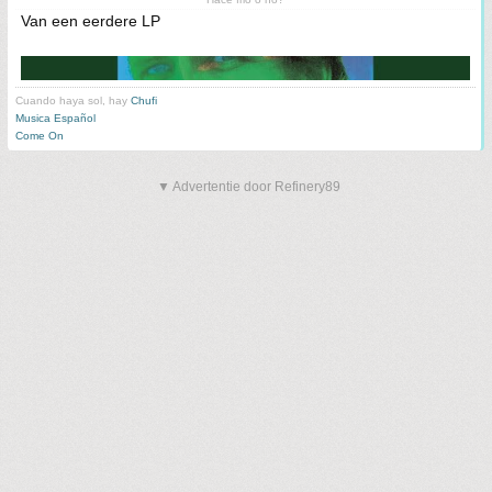
Van een eerdere LP
Cuando haya sol, hay
Chufi
Musica Español
Come On
▼ Advertentie door Refinery89