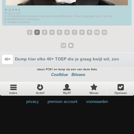
🌳♪💻🌳🌳🌲
Peace Love
2c Ondertiteling activeren als deze beschikbaar is. Druk nogmaals op C om de
ondertiteling te verbergen.
3. Ambient modern
1
2
3
4
5
6
7
8
9
10
11
12
Dump hier elke 40+ TOEP die je graag kwijt wil, zonder rest
40+
steun FOK! en koop via een van deze links
Coolblue
Bitvavo
Index
Actief
MyAT
Nieuw
Opslaan
privacy
•
premium account
•
voorwaarden