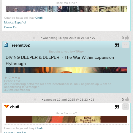
Hace frio o no?
Cuando haya sol, hay
Chufi
Musica Español
Come On
• woensdag 16 april 2025 @ 21:08 • 27
Treehut362
Brought to you by+TRht+
DIVING DEEPER & DEEPER! - The War Within Expansion
Flythrough
🌳♪💻🌳🌳🌲
Peace Love
2c Ondertiteling activeren als deze beschikbaar is. Druk nogmaals op C om de
ondertiteling te verbergen.
3. Ambient modern
• zaterdag 19 april 2025 @ 23:23 • 28
chufi
Hace frio o no?
Cuando haya sol, hay
Chufi
Musica Español