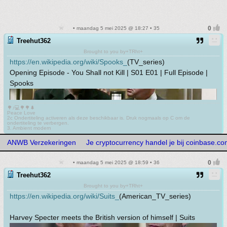
• maandag 5 mei 2025 @ 18:27 • 35
Treehut362
Brought to you by+TRht+
https://en.wikipedia.org/wiki/Spooks_
(TV_series)
Opening Episode - You Shall not Kill | S01 E01 | Full Episode |
Spooks
🌳♪💻🌳🌳🌲
Peace Love
2c Ondertiteling activeren als deze beschikbaar is. Druk nogmaals op C om de
ondertiteling te verbergen.
3. Ambient modern
ANWB Verzekeringen
Je cryptocurrency handel je bij coinbase.c
• maandag 5 mei 2025 @ 18:59 • 36
Treehut362
Brought to you by+TRht+
https://en.wikipedia.org/wiki/Suits_
(American_TV_series)
Harvey Specter meets the British version of himself | Suits