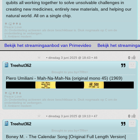
qubits all working together to solve unsolvable challenges in
creating new medicines, entirely new materials, and helping our
natural world. All on a single chip.
🌳♪💻🌳🌳🌲
Peace Love
2c Ondertiteling activeren als deze beschikbaar is. Druk nogmaals op C om de
ondertiteling te verbergen.
3. Ambient modern
Bekijk het streamingaanbod van Primevideo
Bekijk het streaming
• dinsdag 3 juni 2025 @ 18:43 • 46
Treehut362
Brought to you by+TRht+
Piero Umiliani - Mah-Na-Mah-Na (original mono 45) (1969)
🌳♪💻🌳🌳🌲
Peace Love
2c Ondertiteling activeren als deze beschikbaar is. Druk nogmaals op C om de
ondertiteling te verbergen.
3. Ambient modern
• dinsdag 3 juni 2025 @ 19:13 • 47
Treehut362
Brought to you by+TRht+
Boney M. - The Calendar Song [Original Full Length Version]