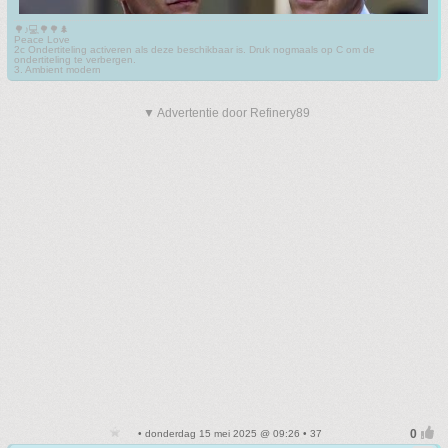
🌳♪💻🌳🌳🌲
Peace Love
2c Ondertiteling activeren als deze beschikbaar is. Druk nogmaals op C om de
ondertiteling te verbergen.
3. Ambient modern
▼ Advertentie door Refinery89
• donderdag 15 mei 2025 @ 09:26 • 37