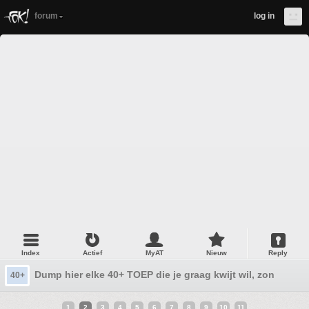
forum
log in
Index
Actief
MyAT
Nieuw
Reply
Dump hier elke 40+ TOEP die je graag kwijt wil, zonder rest
40+
1
2
3
4
5
6
7
8
9
10
11