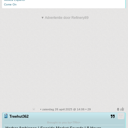
Come On
▼ Advertentie door Refinery89
• zaterdag 26 april 2025 @ 14:06 • 29
Treehut362
Brought to you by+TRht+