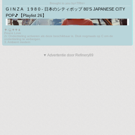
Brought to you by+TRht+
G I N Z A 1 9 8 0 - 日本のシティポップ 80’S JAPANESE CITY
POP🎵【Playlist 26】
🌳♪💻🌳🌳🌲
Peace Love
2c Ondertiteling activeren als deze beschikbaar is. Druk nogmaals op C om de
ondertiteling te verbergen.
3. Ambient modern
▼ Advertentie door Refinery89