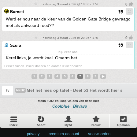
• dinsdag 3 maart 2026 @ 18:36 • 174
Burnett
Werd er nou naar de kleur van de Golden Gate Bridge gevraagd
met als antwoord rood??
• dinsdag 3 maart 2026 @ 20:25 • 175
Szura
Kijk eens aan!
Kerel links, je wordt kaal. Omarm het.
Lekker zuipen, lekker dansen en daarna lekker neuken.
1
2
3
4
5
6
7
8
9
Met het mes op tafel - Deel 53 Het wordt hier stiller
tv
NPO2
steun FOK! en koop via een van deze links
Coolblue
Bitvavo
Index
Actief
MyAT
Nieuw
Opslaan
privacy
•
premium account
•
voorwaarden