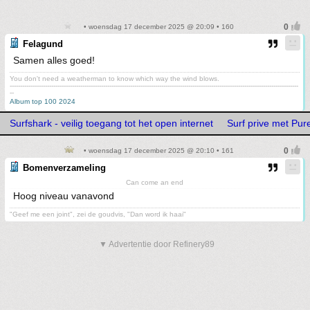
• woensdag 17 december 2025 @ 20:09 • 160
Felagund
Samen alles goed!
You don't need a weatherman to know which way the wind blows.
-------------------------------------------------------------------------------------------------------------------------------------------
--
Album top 100 2024
Surfshark - veilig toegang tot het open internet
Surf prive met Pu
• woensdag 17 december 2025 @ 20:10 • 161
Bomenverzameling
Can come an end
Hoog niveau vanavond
"Geef me een joint", zei de goudvis, "Dan word ik haai"
▼ Advertentie door Refinery89