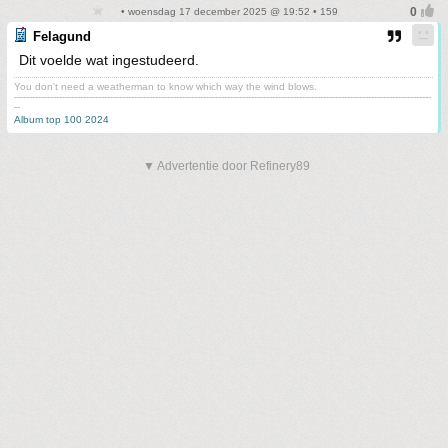
• woensdag 17 december 2025 @ 19:52 • 159
Felagund
Dit voelde wat ingestudeerd.
You don't need a weatherman to know which way the wind blows.
-------------------------------------------------------------------------------------------------------------------------------------------
--
Album top 100 2024
▼ Advertentie door Refinery89