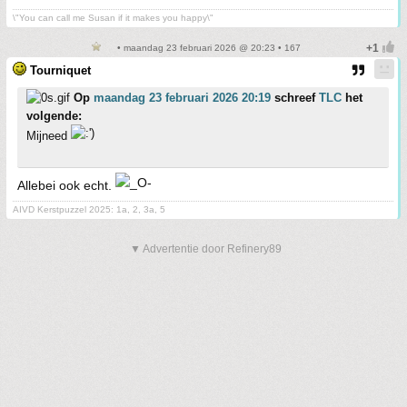
\"You can call me Susan if it makes you happy\"
• maandag 23 februari 2026 @ 20:23 • 167
Tourniquet
Op
maandag 23 februari 2026 20:19
schreef
TLC
het
volgende:
Mijneed
Allebei ook echt.
AIVD Kerstpuzzel 2025: 1a, 2, 3a, 5
▼ Advertentie door Refinery89