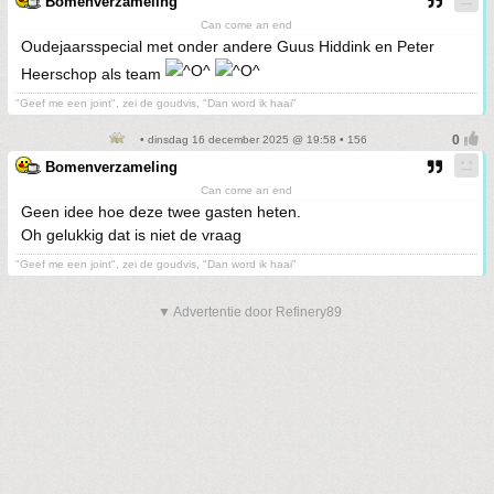
Bomenverzameling
Can come an end
Oudejaarsspecial met onder andere Guus Hiddink en Peter
Heerschop als team
"Geef me een joint", zei de goudvis, "Dan word ik haai"
• dinsdag 16 december 2025 @ 19:58 • 156
Bomenverzameling
Can come an end
Geen idee hoe deze twee gasten heten.
Oh gelukkig dat is niet de vraag
"Geef me een joint", zei de goudvis, "Dan word ik haai"
▼ Advertentie door Refinery89