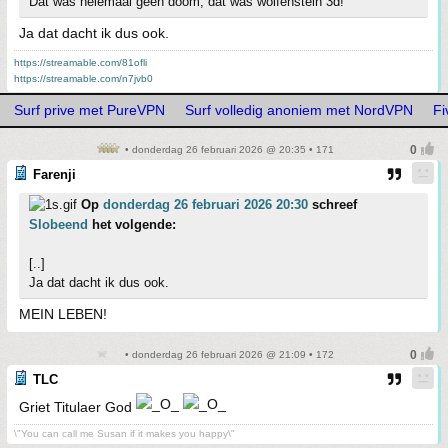
Dat was helemaal geen doom, dat was wolfenstein 3d!
Ja dat dacht ik dus ook.
https://streamable.com/81ofli
https://streamable.com/n7jvb0
Surf prive met PureVPN
Surf volledig anoniem met NordVPN
Fi
• donderdag 26 februari 2026 @ 20:35 • 171
Farenji
Op
donderdag 26 februari 2026 20:30
schreef
Slobeend
het volgende:
[..]
Ja dat dacht ik dus ook.
MEIN LEBEN!
• donderdag 26 februari 2026 @ 21:09 • 172
TLC
Griet Titulaer God
\"You can call me Susan if it makes you happy\"