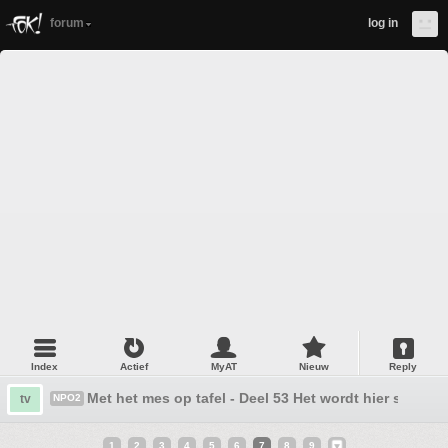
forum
log in
Index
Actief
MyAT
Nieuw
Reply
Met het mes op tafel - Deel 53 Het wordt hier stiller
tv
NPO2
1
2
3
4
5
6
7
8
9