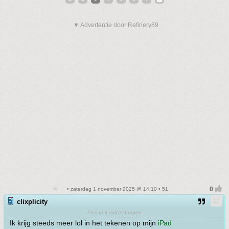
▼ Advertentie door Refinery89
• zaterdag 1 november 2025 @ 14:10 • 51
clixplicity
Pics or it didn't happen
Ik krijg steeds meer lol in het tekenen op mijn
iPad