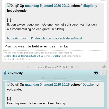
Op
maandag 5 januari 2026 20:12
schreef
clixplicity
het volgende:
[..]
Ik ben alweer begonnen! Oefenen op het schilderen van handen,
als voorbereiding op een groter schilderij.
https://clixplicit.nl/index.php/portfolio/schilderen/hand
Prachtig weer. Je hebt er echt een fan bij
Wie mij niet heeft grootgebracht, zal mij ook niet klein krijgen!
Op
zaterdag 15 februari 2025 08:01
schreef
JustinK
het volgende:[/b]
Dot houdt van lekker vlot :P
• zondag 11 januari 2026 @ 23:00 • 73
clixplicity
Pics or it didn't happen
Op
maandag 5 januari 2026 20:16
schreef
Dotteke
het
volgende:
[..]
Prachtig weer. Je hebt er echt een fan bij