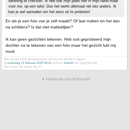
tekening te checken. Ik heb ook mijn palet niet in mijn hand maar
voor me, op een tafel. Dus het werkt allemaal nét iets anders. Ik
kan je wel aanraden om het eens uit te proberen!
En als je een foto van je zelf maakt? Of laat maken en het dan
na schilders? Is dat niet makkelijker?
Ik kan geen gezichten tekenen. Heb ooit geprobeerd mijn
dochter na te tekenen van een foto maar het gezicht lukt mij
nooit.
Wie mij niet heeft grootgebracht, zal mij ook niet klein krijgen!
Op
zaterdag 15 februari 2025 08:01
schreef
JustinK
het volgende:[/b]
Dot houdt van lekker vlot :P
▼ Advertentie door Refinery89