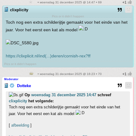
• woensdag 31 december 2025 @ 14:47 • 69
clixplicity
Pics or it didn't happen
Toch nog een extra schilderijtje gemaakt voor het einde van het
jaar. Voor het eerst een kat als model
https://clixplicit.nl/ind(...)deren/cornish-rex?ff
Pics or it didn't happen
• woensdag 31 december 2025 @ 16:23 • 70
Moderator
Dotteke
Op
woensdag 31 december 2025 14:47
schreef
clixplicity
het volgende:
Toch nog een extra schilderijtje gemaakt voor het einde van het
jaar. Voor het eerst een kat als model
[
afbeelding
]