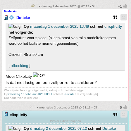
• dinsdag 2 december 2025 @ 07:12 • 54
Moderator
Dotteke
Op
maandag 1 december 2025 13:49
schreef
clixplicity
het volgende:
Zelfportret voor spiegel (bijeenkomst van mijn modeltekengroep
werd op het laatste moment geannuleerd)
Olieverf, 45 x 50 cm
[
afbeelding
]
Mooi Clixplcity
Is dat niet lastig om een zelfportret te schilderen?
Wie mij niet heeft grootgebracht, zal mij ook niet klein krijgen!
Op
zaterdag 15 februari 2025 08:01
schreef
JustinK
het volgende:[/b]
Dot houdt van lekker vlot :P
• woensdag 3 december 2025 @ 23:13 • 55
clixplicity
Pics or it didn't happen
Op
dinsdag 2 december 2025 07:12
schreef
Dotteke