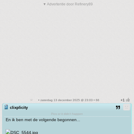
▼ Advertentie door Refinery89
• zaterdag 13 december 2025 @ 23:03 • 66
clixplicity
Pics or it didn't happen
En ik ben met de volgende begonnen...