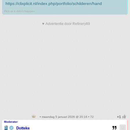
https://clixplicit.nl/index.php/portfolio/schilderen/hand
Pics or it didn't happen
▼ Advertentie door Refinery89
• maandag 5 januari 2026 @ 20:16 • 72
Moderator
Dotteke