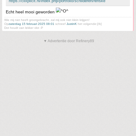
https://clixplicit.nl/index.php/portfolio/schilderen/renske
Echt heel mooi geworden
Wie mij niet heeft grootgebracht, zal mij ook niet klein krijgen!
Op
zaterdag 15 februari 2025 08:01
schreef
JustinK
het volgende:[/b]
Dot houdt van lekker vlot :P
▼ Advertentie door Refinery89