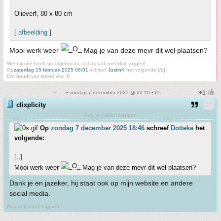
Olieverf, 80 x 80 cm
[
afbeelding
]
Mooi werk weer
Mag je van deze mevr dit wel plaatsen?
Wie mij niet heeft grootgebracht, zal mij ook niet klein krijgen!
Op
zaterdag 15 februari 2025 08:01
schreef
JustinK
het volgende:[/b]
Dot houdt van lekker vlot :P
• zondag 7 december 2025 @ 22:10 • 65
clixplicity
Pics or it didn't happen
Op
zondag 7 december 2025 18:46
schreef
Dotteke
het
volgende:
[..]
Mooi werk weer
Mag je van deze mevr dit wel plaatsen?
Dank je en jazeker, hij staat ook op mijn website en andere
social media.
Pics or it didn't happen