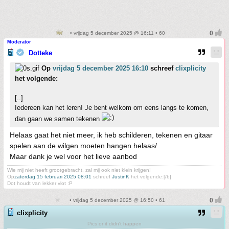
• vrijdag 5 december 2025 @ 16:11 • 60
Moderator
Dotteke
Op
vrijdag 5 december 2025 16:10
schreef
clixplicity
het volgende:
[..]
Iedereen kan het leren! Je bent welkom om eens langs te komen,
dan gaan we samen tekenen
Helaas gaat het niet meer, ik heb schilderen, tekenen en gitaar
spelen aan de wilgen moeten hangen helaas/
Maar dank je wel voor het lieve aanbod
Wie mij niet heeft grootgebracht, zal mij ook niet klein krijgen!
Op
zaterdag 15 februari 2025 08:01
schreef
JustinK
het volgende:[/b]
Dot houdt van lekker vlot :P
• vrijdag 5 december 2025 @ 16:50 • 61
clixplicity
Pics or it didn't happen