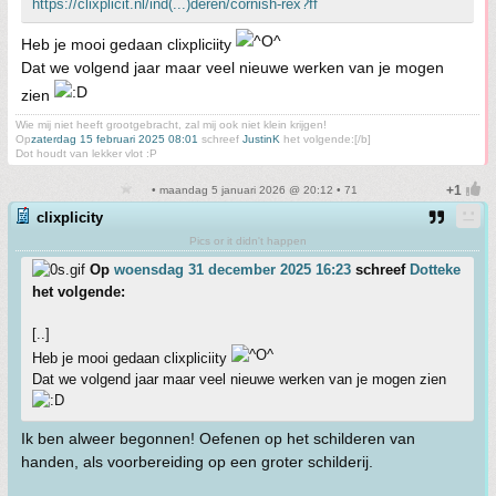
https://clixplicit.nl/ind(...)deren/cornish-rex?ff
Heb je mooi gedaan clixpliciity
Dat we volgend jaar maar veel nieuwe werken van je mogen
zien
Wie mij niet heeft grootgebracht, zal mij ook niet klein krijgen!
Op
zaterdag 15 februari 2025 08:01
schreef
JustinK
het volgende:[/b]
Dot houdt van lekker vlot :P
• maandag 5 januari 2026 @ 20:12 • 71
clixplicity
Pics or it didn't happen
Op
woensdag 31 december 2025 16:23
schreef
Dotteke
het volgende:
[..]
Heb je mooi gedaan clixpliciity
Dat we volgend jaar maar veel nieuwe werken van je mogen zien
Ik ben alweer begonnen! Oefenen op het schilderen van
handen, als voorbereiding op een groter schilderij.