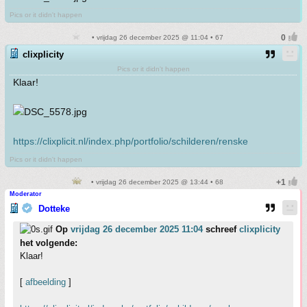
Pics or it didn't happen
• vrijdag 26 december 2025 @ 11:04 • 67
clixplicity
Pics or it didn't happen
Klaar!
https://clixplicit.nl/index.php/portfolio/schilderen/renske
Pics or it didn't happen
• vrijdag 26 december 2025 @ 13:44 • 68
Moderator
Dotteke
Op
vrijdag 26 december 2025 11:04
schreef
clixplicity
het volgende:
Klaar!
[
afbeelding
]