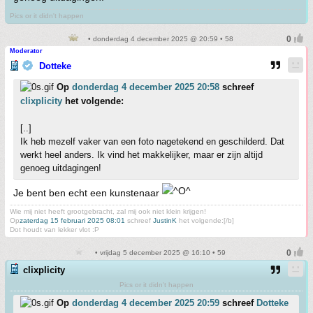
Pics or it didn't happen
• donderdag 4 december 2025 @ 20:59 • 58
Moderator
Dotteke
Op
donderdag 4 december 2025 20:58
schreef
clixplicity
het volgende:
[..]
Ik heb mezelf vaker van een foto nagetekend en geschilderd. Dat
werkt heel anders. Ik vind het makkelijker, maar er zijn altijd
genoeg uitdagingen!
Je bent ben echt een kunstenaar
Wie mij niet heeft grootgebracht, zal mij ook niet klein krijgen!
Op
zaterdag 15 februari 2025 08:01
schreef
JustinK
het volgende:[/b]
Dot houdt van lekker vlot :P
• vrijdag 5 december 2025 @ 16:10 • 59
clixplicity
Pics or it didn't happen
Op
donderdag 4 december 2025 20:59
schreef
Dotteke