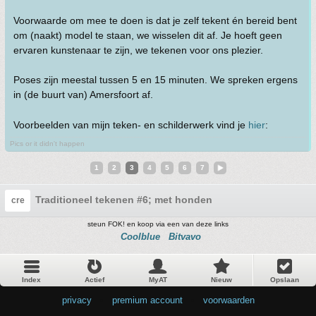
Voorwaarde om mee te doen is dat je zelf tekent én bereid bent
om (naakt) model te staan, we wisselen dit af. Je hoeft geen
ervaren kunstenaar te zijn, we tekenen voor ons plezier.
Poses zijn meestal tussen 5 en 15 minuten. We spreken ergens
in (de buurt van) Amersfoort af.
Voorbeelden van mijn teken- en schilderwerk vind je
hier
:
Pics or it didn't happen
1
2
3
4
5
6
7
Traditioneel tekenen #6; met honden
cre
steun FOK! en koop via een van deze links
Coolblue
Bitvavo
Index
Actief
MyAT
Nieuw
Opslaan
privacy
•
premium account
•
voorwaarden