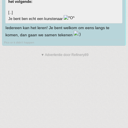
het volgende:
[..]
Je bent ben echt een kunstenaar
Iedereen kan het leren! Je bent welkom om eens langs te
komen, dan gaan we samen tekenen
Pics or it didn't happen
▼ Advertentie door Refinery89