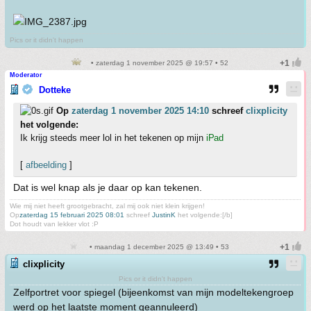
Pics or it didn't happen
• zaterdag 1 november 2025 @ 19:57 • 52
Moderator
Dotteke
Op
zaterdag 1 november 2025 14:10
schreef
clixplicity
het volgende:
Ik krijg steeds meer lol in het tekenen op mijn
iPad
[
afbeelding
]
Dat is wel knap als je daar op kan tekenen.
Wie mij niet heeft grootgebracht, zal mij ook niet klein krijgen!
Op
zaterdag 15 februari 2025 08:01
schreef
JustinK
het volgende:[/b]
Dot houdt van lekker vlot :P
• maandag 1 december 2025 @ 13:49 • 53
clixplicity
Pics or it didn't happen
Zelfportret voor spiegel (bijeenkomst van mijn modeltekengroep
werd op het laatste moment geannuleerd)