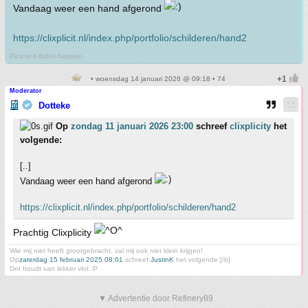
Vandaag weer een hand afgerond
https://clixplicit.nl/index.php/portfolio/schilderen/hand2
Pics or it didn't happen
• woensdag 14 januari 2026 @ 09:18 • 74
Moderator
Dotteke
Op
zondag 11 januari 2026 23:00
schreef
clixplicity
het
volgende:
[..]
Vandaag weer een hand afgerond
https://clixplicit.nl/index.php/portfolio/schilderen/hand2
Prachtig Clixplicity
Wie mij niet heeft grootgebracht, zal mij ook niet klein krijgen!
Op
zaterdag 15 februari 2025 08:01
schreef
JustinK
het volgende:[/b]
Dot houdt van lekker vlot :P
▼ Advertentie door Refinery89