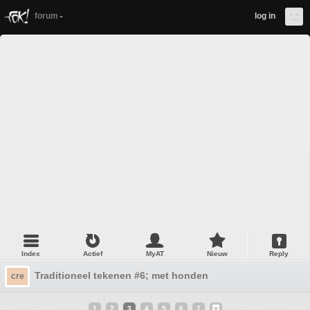
forum
log in
Index
Actief
MyAT
Nieuw
Reply
Traditioneel tekenen #6; met honden
cre
1
2
3
4
5
6
7