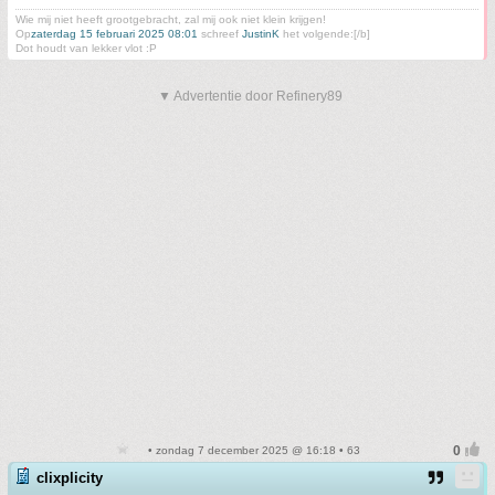
Wie mij niet heeft grootgebracht, zal mij ook niet klein krijgen!
Op
zaterdag 15 februari 2025 08:01
schreef
JustinK
het volgende:[/b]
Dot houdt van lekker vlot :P
▼ Advertentie door Refinery89
• zondag 7 december 2025 @ 16:18 • 63
clixplicity