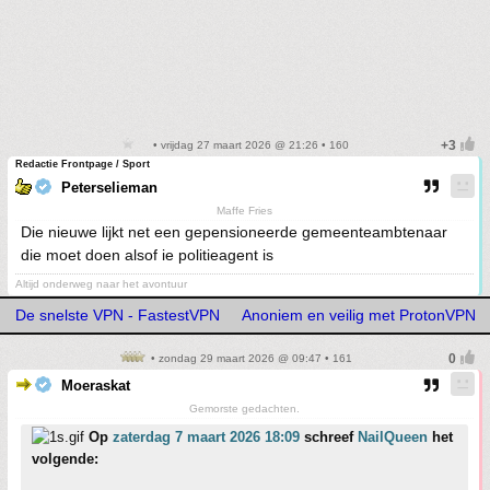
• vrijdag 27 maart 2026 @ 21:26 • 160
Redactie Frontpage / Sport
Peterselieman
Maffe Fries
Die nieuwe lijkt net een gepensioneerde gemeenteambtenaar
die moet doen alsof ie politieagent is
Altijd onderweg naar het avontuur
De snelste VPN - FastestVPN
Anoniem en veilig met ProtonVPN
• zondag 29 maart 2026 @ 09:47 • 161
Moeraskat
Gemorste gedachten.
Op
zaterdag 7 maart 2026 18:09
schreef
NailQueen
het
volgende: