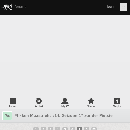
forum
log in
Index
Actief
MyAT
Nieuw
Reply
Flikken Maastricht #14: Seizoen 17 zonder Pietsie
f&s
1
2
3
4
5
6
7
8