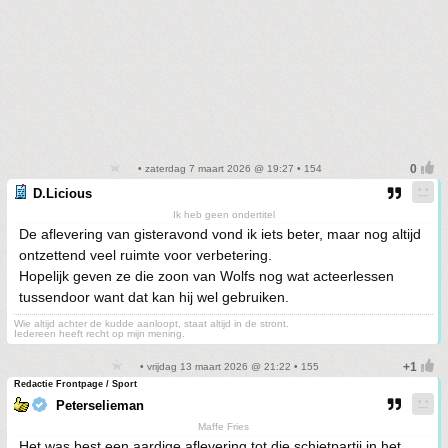
• zaterdag 7 maart 2026 @ 19:27 • 154
D.Licious
Ik heb geen ondertitel
De aflevering van gisteravond vond ik iets beter, maar nog altijd
ontzettend veel ruimte voor verbetering.
Hopelijk geven ze die zoon van Wolfs nog wat acteerlessen
tussendoor want dat kan hij wel gebruiken.
Wie altijd achter de kudde aanloopt, staat altijd in de stront.
Iedereen heeft recht op mijn mening.
• vrijdag 13 maart 2026 @ 21:22 • 155
Redactie Frontpage / Sport
Peterselieman
Maffe Fries
Het was best een aardige aflevering tot die schietpartij in het