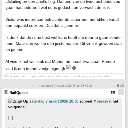
afsluiting en een aanfluiting. Dat een van de twee ooit dood zou
gaan had iedereen wel eens gedacht en verwacht denk ik.
Victor was inderdaad ook achter de schermen betrokken vanaf
een bepaald seizoen. Dus dat is jammer.
Ik denk dat de serie best wel kans heeft om door te gaan zonder
hem. Maar dan wel op een juiste manier. Dit vind ik gewoon slap
en jammer.
Al vind ik het wel leuk dat Marion nu naast Eva staat. Romeo
vind ik een irritant ventje eigenlijk
Wat je niet doodt, zorgt er alleen voor dat je vreemd overkomt in intieme situaties.
• zaterdag 7 maart 2026 @ 18:09 • 152
NailQueen
Op
zaterdag 7 maart 2026 10:30
schreef
Moeraskat
het
volgende:
[..]