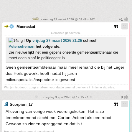
• zondag 29 maart 2026 @ 09:49 • 162
Moeraskat
Gemorste gedachten.
Op
vrijdag 27 maart 2026 21:26
schreef
Peterselieman
het volgende:
Die nieuwe lijkt net een gepensioneerde gemeenteambtenaar die
moet doen alsof ie politieagent is
Geen gemeenteambtenaar maar meer iemand die bij het Leger
des Heils gewerkt heeft nadat hij jaren
milieuspecialist/inspecteur is geweest.
Wat je niet doodt, zorgt er alleen voor dat je vreemd overkomt in intieme situaties.
• vrijdag 3 april 2026 @ 19:15 • 163
Scorpion_17
Aflevering van vorige week vooruitgekeken. Het is zo
tenenkrommend slecht met Corton. Acteert als een robot.
Gewoon zn zinnen opzeggend en dat is t.
Het beste adres voor al uw primeurs!