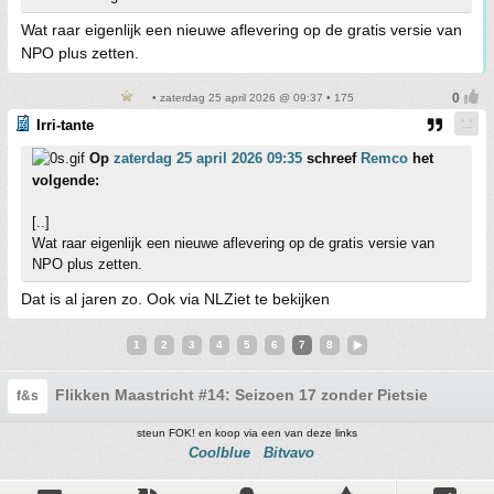
Wat raar eigenlijk een nieuwe aflevering op de gratis versie van
NPO plus zetten.
• zaterdag 25 april 2026 @ 09:37 • 175
Irri-tante
Op
zaterdag 25 april 2026 09:35
schreef
Remco
het
volgende:
[..]
Wat raar eigenlijk een nieuwe aflevering op de gratis versie van
NPO plus zetten.
Dat is al jaren zo. Ook via NLZiet te bekijken
1
2
3
4
5
6
7
8
Flikken Maastricht #14: Seizoen 17 zonder Pietsie
f&s
steun FOK! en koop via een van deze links
Coolblue
Bitvavo