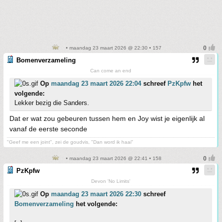
• maandag 23 maart 2026 @ 22:30 • 157
Bomenverzameling
Can come an end
Op
maandag 23 maart 2026 22:04
schreef
PzKpfw
het
volgende:
Lekker bezig die Sanders.
Dat er wat zou gebeuren tussen hem en Joy wist je eigenlijk al
vanaf de eerste seconde
"Geef me een joint", zei de goudvis, "Dan word ik haai"
• maandag 23 maart 2026 @ 22:41 • 158
PzKpfw
Devon 'No Limits'
Op
maandag 23 maart 2026 22:30
schreef
Bomenverzameling
het volgende: