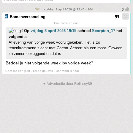
• vrijdag 3 april 2026 @ 22:40 • 164
Bomenverzameling
Can come an end
Op
vrijdag 3 april 2026 19:15
schreef
Scorpion_17
het
volgende:
Aflevering van vorige week vooruitgekeken. Het is zo
tenenkrommend slecht met Corton. Acteert als een robot. Gewoon
zn zinnen opzeggend en dat is t.
Bedoel je niet volgende week ipv vorige week?
"Geef me een joint", zei de goudvis, "Dan word ik haai"
▼ Advertentie door Refinery89