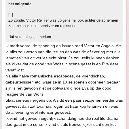
het volgende:
[..]
Zo zonde, Victor Reinier was volgens mij ook achter de schermen
zeer belangrijk als schrijver en regisseur.
Dat verschil ga je merken.
Ik merk vooral de spanning en issues rond Victor en Angela. Als
je niks zou weten van die issues dan was de aflevering met alle
‘emoties’ van dit verlies echt bizar. Je zou zelfs kunnen denken
als kijker dat de dood van Wolfs in scène gezet is en Eva daar
vanaf wist.
Na alle halve romantische escapades, de vriendschap,
gebeurtenissen etc. waar ze in 19 seizoenen doorheen gegaan
zijn is het gewoon niet geloofwaardig hoe Eva op die dood
reageerde van Wolfs.
Slaat serieus nergens op. Als dit een paar seizoenen eerder was
geweest dan zat Eva haar ogen uit haar kop te janken en was
de aflevering veel intenser geweest.
Ik vind het gewoon eigenlijk schandalig hoe die real life drama
doorgaat in de serie. Ik vind dit als trouwe kijker echt een kut