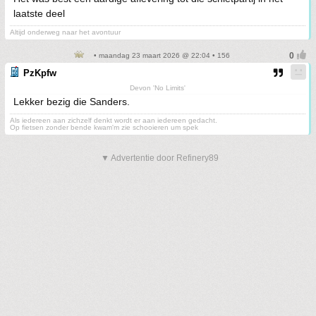
laatste deel
Altijd onderweg naar het avontuur
• maandag 23 maart 2026 @ 22:04 • 156
PzKpfw
Devon 'No Limits'
Lekker bezig die Sanders.
Als iedereen aan zichzelf denkt wordt er aan iedereen gedacht.
Op fietsen zonder bende kwam'm zie schooieren um spek
▼ Advertentie door Refinery89