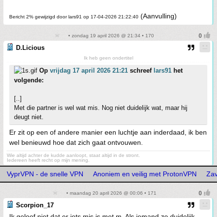
(Aanvulling)
Bericht 2% gewijzigd door lars91 op 17-04-2026 21:22:40
• zondag 19 april 2026 @ 21:34 • 170
D.Licious
Ik heb geen ondertitel
Op
vrijdag 17 april 2026 21:21
schreef
lars91
het
volgende:
[..]
Met die partner is wel wat mis. Nog niet duidelijk wat, maar hij
deugt niet.
Er zit op een of andere manier een luchtje aan inderdaad, ik ben
wel benieuwd hoe dat zich gaat ontvouwen.
Wie altijd achter de kudde aanloopt, staat altijd in de stront.
Iedereen heeft recht op mijn mening.
VyprVPN - de snelle VPN
Anoniem en veilig met ProtonVPN
Zav
• maandag 20 april 2026 @ 00:06 • 171
Scorpion_17
Ik geloof niet dat er iets mis is met m. Als iemand zo duidelijk