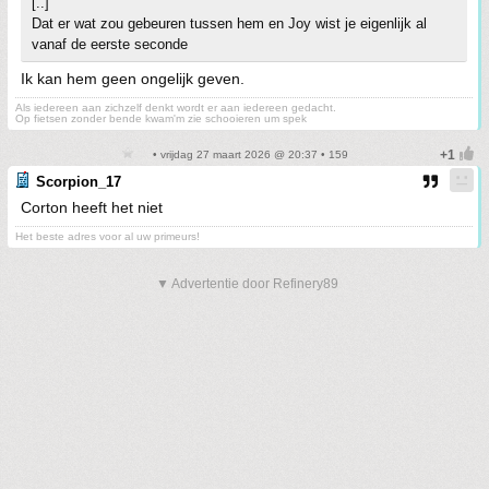
[..]
Dat er wat zou gebeuren tussen hem en Joy wist je eigenlijk al
vanaf de eerste seconde
Ik kan hem geen ongelijk geven.
Als iedereen aan zichzelf denkt wordt er aan iedereen gedacht.
Op fietsen zonder bende kwam'm zie schooieren um spek
• vrijdag 27 maart 2026 @ 20:37 • 159
Scorpion_17
Corton heeft het niet
Het beste adres voor al uw primeurs!
▼ Advertentie door Refinery89