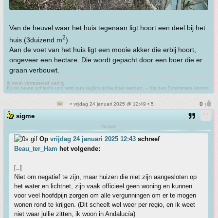
Van de heuvel waar het huis tegenaan ligt hoort een deel bij het
2
huis (3duizend m
).
Aan de voet van het huis ligt een mooie akker die erbij hoort,
ongeveer een hectare. Die wordt gepacht door een boer die er
graan verbouwt.
ik moet verrassend weinig
Es ist heute schlecht und wird nun täglich schlechter werden, – bis das Schlimmste kommt
• vrijdag 24 januari 2025 @ 12:49 • 5
sigme
Veraan
Op
vrijdag 24 januari 2025 12:43
schreef
Beau_ter_Ham
het volgende:
[..]
Niet om negatief te zijn, maar huizen die niet zijn aangesloten op
het water en lichtnet, zijn vaak officieel geen woning en kunnen
voor veel hoofdpijn zorgen om alle vergunningen om er te mogen
wonen rond te krijgen. (Dit scheelt wel weer per regio, en ik weet
niet waar jullie zitten, ik woon in Andalucía)