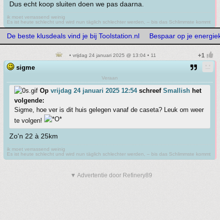
Dus echt koop sluiten doen we pas daarna.
ik moet verrassend weinig
Es ist heute schlecht und wird nun täglich schlechter werden, – bis das Schlimmste kommt
De beste klusdeals vind je bij Toolstation.nl
Bespaar op je energiek
• vrijdag 24 januari 2025 @ 13:04 • 11
sigme
Veraan
Op
vrijdag 24 januari 2025 12:54
schreef
Smallish
het
volgende:
Sigme, hoe ver is dit huis gelegen vanaf de caseta? Leuk om weer
te volgen!
Zo'n 22 à 25km
ik moet verrassend weinig
Es ist heute schlecht und wird nun täglich schlechter werden, – bis das Schlimmste kommt
▼ Advertentie door Refinery89