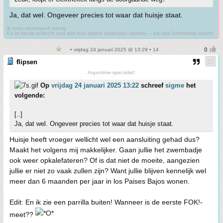
Ja, dat wel. Ongeveer precies tot waar dat huisje staat.
ik moet verrassend weinig
Es ist heute schlecht und wird nun täglich schlechter werden, – bis das Schlimmste kommt
• vrijdag 24 januari 2025 @ 13:29 • 14
flipsen
Argentinie-specialist!
Op
vrijdag 24 januari 2025 13:22
schreef
sigme
het
volgende:
[..]
Ja, dat wel. Ongeveer precies tot waar dat huisje staat.
Huisje heeft vroeger wellicht wel een aansluiting gehad dus?
Maakt het volgens mij makkelijker. Gaan jullie het zwembadje
ook weer opkalefateren? Of is dat niet de moeite, aangezien
jullie er niet zo vaak zullen zijn? Want jullie blijven kennelijk wel
meer dan 6 maanden per jaar in los Paises Bajos wonen.
Edit: En ik zie een parrilla buiten! Wanneer is de eerste FOK!-
meet??