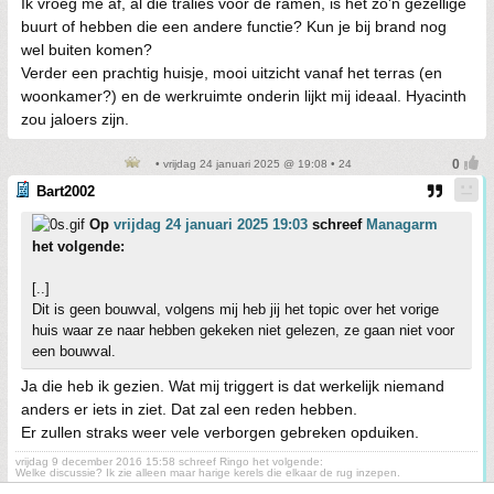
Ik vroeg me af, al die tralies voor de ramen, is het zo'n gezellige
buurt of hebben die een andere functie? Kun je bij brand nog
wel buiten komen?
Verder een prachtig huisje, mooi uitzicht vanaf het terras (en
woonkamer?) en de werkruimte onderin lijkt mij ideaal. Hyacinth
zou jaloers zijn.
• vrijdag 24 januari 2025 @ 19:08 • 24
Bart2002
Op
vrijdag 24 januari 2025 19:03
schreef
Managarm
het volgende:
[..]
Dit is geen bouwval, volgens mij heb jij het topic over het vorige
huis waar ze naar hebben gekeken niet gelezen, ze gaan niet voor
een bouwval.
Ja die heb ik gezien. Wat mij triggert is dat werkelijk niemand
anders er iets in ziet. Dat zal een reden hebben.
Er zullen straks weer vele verborgen gebreken opduiken.
vrijdag 9 december 2016 15:58 schreef Ringo het volgende:
Welke discussie? Ik zie alleen maar harige kerels die elkaar de rug inzepen.