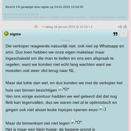
Bericht 1% gewijzigd door sigme op 24-01-2025 12:04:35
ik moet verrassend weinig
Es ist heute schlecht und wird nun täglich schlechter werden, – bis das Schlimmste kommt
• vrijdag 24 januari 2025 @ 12:24 • 2
sigme
Veraan
Die verkoper reageerde natuurlijk niet, ook niet op Whatsapp en
sms. Dus toen hebben we onze eigen makelaar maar
ingeschakeld om die man te bellen en ons een afspraak te
regelen, want we konden niet echt lang wachten want we
moesten ook weer vlot terug naar NL.
Maar dat lukte dan wel, en dus konden we met de verkoper het
huis van binnen bezichtigen
Van ons vorige avontuur hadden we wel geleerd dat dat nog
flink kan tegenvallen, dus we waren niet al te optimistisch en
gingen ook niet alvast leuke topicjes openen enzo
Maar de binnenkant viel niet tegen
Het is maar een klein huisje; de begane grond is