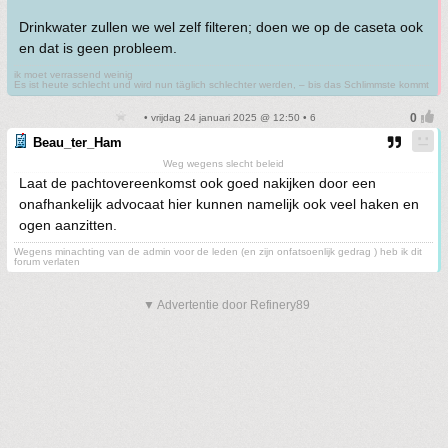
Drinkwater zullen we wel zelf filteren; doen we op de caseta ook
en dat is geen probleem.
ik moet verrassend weinig
Es ist heute schlecht und wird nun täglich schlechter werden, – bis das Schlimmste kommt
• vrijdag 24 januari 2025 @ 12:50 • 6
Beau_ter_Ham
Weg wegens slecht beleid
Laat de pachtovereenkomst ook goed nakijken door een
onafhankelijk advocaat hier kunnen namelijk ook veel haken en
ogen aanzitten.
Wegens minachting van de admin voor de leden (en zijn onfatsoenlijk gedrag ) heb ik dit
forum verlaten
▼ Advertentie door Refinery89