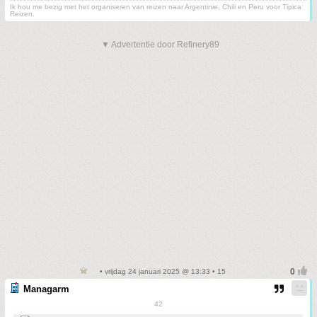
Ik hou me bezig met het organiseren van reizen naar Argentinie, Chili en Peru voor Tipica
Reizen.
▼ Advertentie door Refinery89
• vrijdag 24 januari 2025 @ 13:33 • 15
Managarm
42