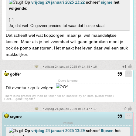
Op
vrijdag 24 januari 2025 13:22
schreef
sigme
het
volgende:
[..]
Ja, dat wel. Ongeveer precies tot waar dat huisje staat.
Dat scheelt wel wat kopzorgen, maar ja, wel maandelijkse
kosten. Maar als je het zwembad wilt gaan gebruiken moet je
ook de pomp aansturen. Het maakt het leven daar wel een stuk
makkelijker.
• vrijdag 24 januari 2025 @ 14:48 • 16
golfer
Ouwe jongere
Dit avontuur ga ik volgen.
There is no greater joy than be taken for an imbecile by an idiot. (Oscar Wilde)
Poef.....gone! ©golfer
• vrijdag 24 januari 2025 @ 16:47 • 17
sigme
Veraan
Op
vrijdag 24 januari 2025 13:29
schreef
flipsen
het