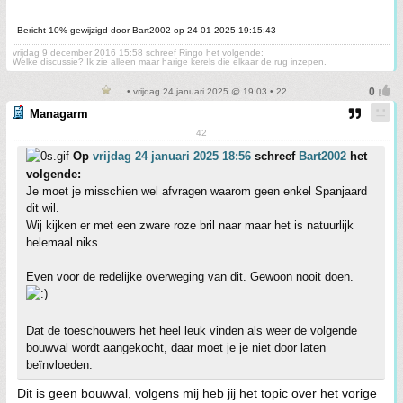
Bericht 10% gewijzigd door Bart2002 op 24-01-2025 19:15:43
vrijdag 9 december 2016 15:58 schreef Ringo het volgende:
Welke discussie? Ik zie alleen maar harige kerels die elkaar de rug inzepen.
• vrijdag 24 januari 2025 @ 19:03 • 22
Managarm
42
Op
vrijdag 24 januari 2025 18:56
schreef
Bart2002
het
volgende:
Je moet je misschien wel afvragen waarom geen enkel Spanjaard
dit wil.
Wij kijken er met een zware roze bril naar maar het is natuurlijk
helemaal niks.
Even voor de redelijke overweging van dit. Gewoon nooit doen.
Dat de toeschouwers het heel leuk vinden als weer de volgende
bouwval wordt aangekocht, daar moet je je niet door laten
beïnvloeden.
Dit is geen bouwval, volgens mij heb jij het topic over het vorige