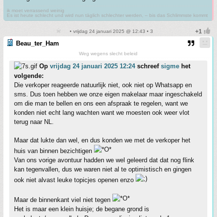
ik moet verrassend weinig
Es ist heute schlecht und wird nun täglich schlechter werden, – bis das Schlimmste kommt
• vrijdag 24 januari 2025 @ 12:43 • 3
Beau_ter_Ham
Weg wegens slecht beleid
Op
vrijdag 24 januari 2025 12:24
schreef
sigme
het
volgende:
Die verkoper reageerde natuurlijk niet, ook niet op Whatsapp en
sms. Dus toen hebben we onze eigen makelaar maar ingeschakeld
om die man te bellen en ons een afspraak te regelen, want we
konden niet echt lang wachten want we moesten ook weer vlot
terug naar NL.
Maar dat lukte dan wel, en dus konden we met de verkoper het
huis van binnen bezichtigen
Van ons vorige avontuur hadden we wel geleerd dat dat nog flink
kan tegenvallen, dus we waren niet al te optimistisch en gingen
ook niet alvast leuke topicjes openen enzo
Maar de binnenkant viel niet tegen
Het is maar een klein huisje; de begane grond is