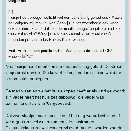
volgende:
[..]
Huisje heeft vroeger wellicht wel een aansluiting gehad dus? Maakt
het volgens mij makkelijker. Gaan jullie het zwembadje ook weer
opkalefateren? Of is dat niet de moeite, aangezien jullie er niet zo
vaak zullen zijn? Want jullie blijven kennelijk wel meer dan 6
maanden per jaar in los Paises Bajos wonen.
Edit: En ik zie een parrilla buiten! Wanneer is de eerste FOK!-
meet??
Nee, huisje heeft nooit een stroomaansluiting gehad. De stroom
is opgerukt denk ik. Die kalverfokkerij heeft misschien wel daar
stroom laten aanleggen.
De man waarvan we het huisje kopen heeft er als kind gewoond;
zijn vader heeft het huis zelf gebouwd (die vader was
aannemer). Huis is in '67 gebouwd.
Dat zwembadje, maar eens zien of het nog waterdicht is en of
we ergens zoveel water kunnen laten instromen.
Die stookplaats zal wel wat gereviseerd moeten worden voordat