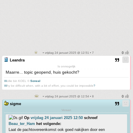
• vrijdag 24 januari 2025 @ 12:51 • 7
Leandra
Is onmogelijk
Maarre... topic geopend, huis gekocht?
W
ullie bin KOEL ©
Soneal
W
hy be difficult when, with a bit of effort, you could be impossible
?
• vrijdag 24 januari 2025 @ 12:54 • 8
sigme
Veraan
Op
vrijdag 24 januari 2025 12:50
schreef
Beau_ter_Ham
het volgende:
Laat de pachtovereenkomst ook goed nakijken door een