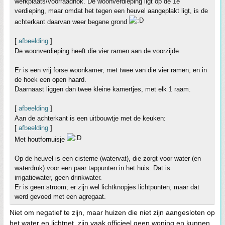
werkplaats/voorraadhok. De woonverdieping ligt op de 1e
verdieping, maar omdat het tegen een heuvel aangeplakt ligt, is de
achterkant daarvan weer begane grond
[
afbeelding
]
De woonverdieping heeft die vier ramen aan de voorzijde.
Er is een vrij forse woonkamer, met twee van die vier ramen, en in
de hoek een open haard.
Daarnaast liggen dan twee kleine kamertjes, met elk 1 raam.
[
afbeelding
]
Aan de achterkant is een uitbouwtje met de keuken:
[
afbeelding
]
Met houtfornuisje
Op de heuvel is een cisterne (watervat), die zorgt voor water (en
waterdruk) voor een paar tappunten in het huis. Dat is
irrigatiewater, geen drinkwater.
Er is geen stroom; er zijn wel lichtknopjes lichtpunten, maar dat
werd gevoed met een agregaat.
Niet om negatief te zijn, maar huizen die niet zijn aangesloten op
het water en lichtnet, zijn vaak officieel geen woning en kunnen