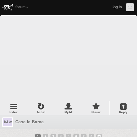
forum
log in
Index
Actief
MyAT
Nieuw
Reply
Casa la Barca
k&w
1
2
3
4
5
6
7
8