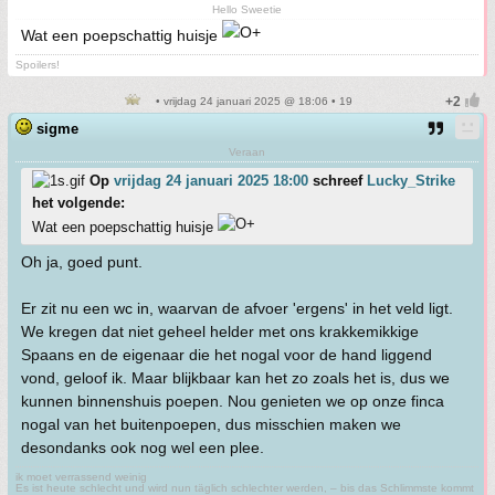
Hello Sweetie
Wat een poepschattig huisje
Spoilers!
• vrijdag 24 januari 2025 @ 18:06 • 19
sigme
Veraan
Op
vrijdag 24 januari 2025 18:00
schreef
Lucky_Strike
het volgende:
Wat een poepschattig huisje
Oh ja, goed punt.
Er zit nu een wc in, waarvan de afvoer 'ergens' in het veld ligt.
We kregen dat niet geheel helder met ons krakkemikkige
Spaans en de eigenaar die het nogal voor de hand liggend
vond, geloof ik. Maar blijkbaar kan het zo zoals het is, dus we
kunnen binnenshuis poepen. Nou genieten we op onze finca
nogal van het buitenpoepen, dus misschien maken we
desondanks ook nog wel een plee.
ik moet verrassend weinig
Es ist heute schlecht und wird nun täglich schlechter werden, – bis das Schlimmste kommt