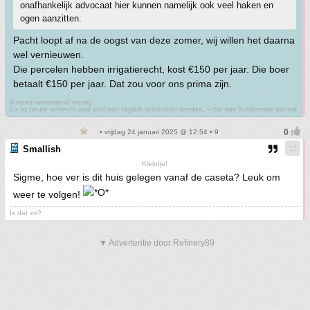
onafhankelijk advocaat hier kunnen namelijk ook veel haken en
ogen aanzitten.
Pacht loopt af na de oogst van deze zomer, wij willen het daarna
wel vernieuwen.
Die percelen hebben irrigatierecht, kost €150 per jaar. Die boer
betaalt €150 per jaar. Dat zou voor ons prima zijn.
ik moet verrassend weinig
Es ist heute schlecht und wird nun täglich schlechter werden, – bis das Schlimmste kommt
• vrijdag 24 januari 2025 @ 12:54 • 9
Smallish
Kleintje!
Sigme, hoe ver is dit huis gelegen vanaf de caseta? Leuk om
weer te volgen!
Is dat zo?
▼ Advertentie door Refinery89