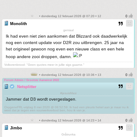
• donderdag 12 februari 2026 @ 07:20 • 12
Monolith
geniaal
Ik had even niet zien aankomen dat Blizzard ook daadwerkelijk
nog een content update voor D2R zou uitbrengen. 25 jaar na
het origineel gewoon nog even een nieuwe class en een hele
hoop andere zooi droppen, damn.
Volkorenbrood: "Geen quotes meer in jullie sigs gaarne."
• donderdag 12 februari 2026 @ 10:36 • 13
Forum Admin / Grootste Aanwinst 2022
Netsplitter
#jesuisMasi
Jammer dat D3 wordt overgeslagen.
OxygeneFRL-vrijdag 8 mei 2020 @ 08:52:59: Ik had een pleuris hekel aan je maar nu ik
weet dat je tegen een vuurwerkverbod ben, hou ik van je.
• donderdag 12 februari 2026 @ 14:23 • 14
Jimbo
Gråtrunka