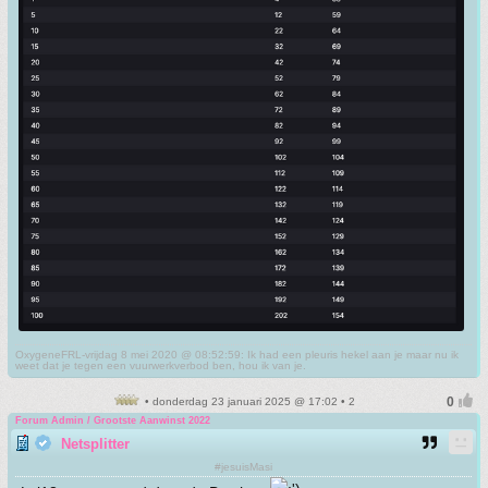
OxygeneFRL-vrijdag 8 mei 2020 @ 08:52:59: Ik had een pleuris hekel aan je maar nu ik
weet dat je tegen een vuurwerkverbod ben, hou ik van je.
• donderdag 23 januari 2025 @ 17:02 • 2
Forum Admin / Grootste Aanwinst 2022
Netsplitter
#jesuisMasi