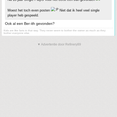
Moest het toch even posten
Niet dat ik heel veel single
player heb gespeeld.
Ook al een Ber-ith gevonden?
Kids are like farts in that way. They never seem to bother the owner as much as they
bother everyone else.
▼ Advertentie door Refinery89