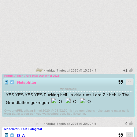
• vrijdag 7 februari 2025 @ 15:22 • 4
Forum Admin / Grootste Aanwinst 2022
Netsplitter
#jesuisMasi
YES YES YES YES Fucking hell. In drie runs Lord Zir heb ik The
Grandfather gekregen.
OxygeneFRL-vrijdag 8 mei 2020 @ 08:52:59: Ik had een pleuris hekel aan je maar nu ik
weet dat je tegen een vuurwerkverbod ben, hou ik van je.
• vrijdag 7 februari 2025 @ 20:29 • 5
Moderator / FOK!Fotograaf
D_A