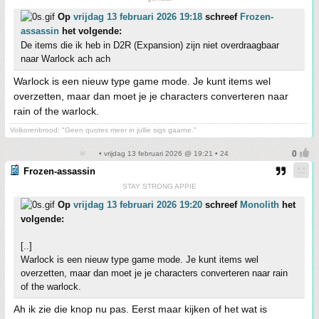
Op
vrijdag 13 februari 2026 19:18
schreef
Frozen-
assassin
het volgende:
De items die ik heb in D2R (Expansion) zijn niet overdraagbaar
naar Warlock ach ach
Warlock is een nieuw type game mode. Je kunt items wel
overzetten, maar dan moet je je characters converteren naar
rain of the warlock.
Volkorenbrood: "Geen quotes meer in jullie sigs gaarne."
• vrijdag 13 februari 2026 @ 19:21 • 24
Frozen-assassin
STAY STRONG APPIE
Op
vrijdag 13 februari 2026 19:20
schreef
Monolith
het
volgende:
[..]
Warlock is een nieuw type game mode. Je kunt items wel
overzetten, maar dan moet je je characters converteren naar rain
of the warlock.
Ah ik zie die knop nu pas. Eerst maar kijken of het wat is