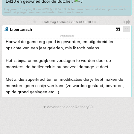
Lvl18 en geowned door de Butcher.
OxygeneFRL-vrijdag 8 mei 2020 @ 08:52:59: Ik had een pleuris hekel aan je maar nu ik
weet dat je tegen een vuurwerkverbod ben, hou ik van je.
• zaterdag 1 februari 2025 @ 18:10 • 3
Libertarisch
Vrijspreker
Hoewel de game erg goed is geworden, en uitgebreid ten
opzichte van een jaar geleden, mis ik toch balans.
Het is bijna onmogelijk om verslagen te worden door de
monsters, de bottleneck is nu hoeveel damage je doet.
Met al die superkrachten en modificaties die je hebt maken de
monsters geen schijn van kans (ze worden gestund, bevroren,
op de grond geslagen etc...).
▼ Advertentie door Refinery89