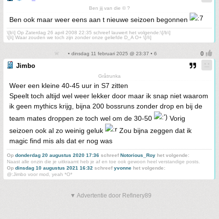
Ben jij van die © ?
Ben ook maar weer eens aan t nieuwe seizoen begonnen
\[b\] Op Zaterdag 26 april 2008 22:35 schreef lauwert het volgende:\[/b\]
\[i\] Waar zouden we toch zijn zonder onze geliefde D_A O+ \[/i\]
• dinsdag 11 februari 2025 @ 23:37 • 6
Jimbo
Gråtrunka
Weer een kleine 40-45 uur in S7 zitten
Speelt toch altijd wel weer lekker door maar ik snap niet waarom
ik geen mythics krijg, bijna 200 bossruns zonder drop en bij de
team mates droppen ze toch wel om de 30-50
Vorig
seizoen ook al zo weinig geluk
Zou bijna zeggen dat ik
magic find mis als dat er nog was
Op
donderdag 20 augustus 2020 17:36
schreef
Notorious_Roy
het volgende:
Naast alle onzin die je uitkraamt heb je af en toe ook gewoon heel verstandige posts.
Op
dinsdag 10 augustus 2021 16:32
schreef
yvonne
het volgende:
@:Jimbo voor mod, yeah *O*
▼ Advertentie door Refinery89