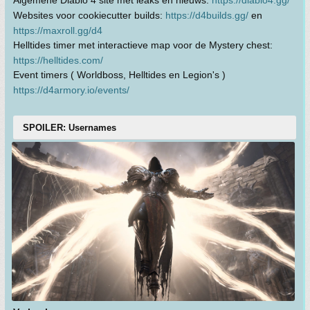
Algemene Diablo 4 site met leaks en nieuws:
https://diablo4.gg/
Websites voor cookiecutter builds:
https://d4builds.gg/
en
https://maxroll.gg/d4
Helltides timer met interactieve map voor de Mystery chest:
https://helltides.com/
Event timers ( Worldboss, Helltides en Legion's )
https://d4armory.io/events/
SPOILER: Usernames