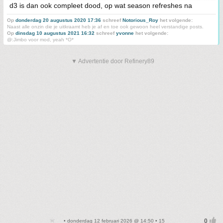
d3 is dan ook compleet dood, op wat season refreshes na
Op
donderdag 20 augustus 2020 17:36
schreef
Notorious_Roy
het volgende:
Naast alle onzin die je uitkraamt heb je af en toe ook gewoon heel verstandige posts.
Op
dinsdag 10 augustus 2021 16:32
schreef
yvonne
het volgende:
@:Jimbo voor mod, yeah *O*
▼ Advertentie door Refinery89
• donderdag 12 februari 2026 @ 14:50 • 15