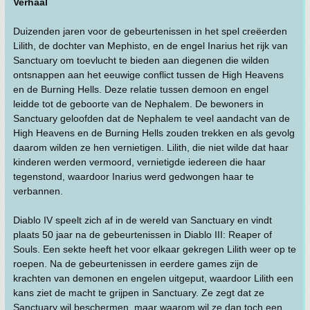
Verhaal
Duizenden jaren voor de gebeurtenissen in het spel creëerden
Lilith, de dochter van Mephisto, en de engel Inarius het rijk van
Sanctuary om toevlucht te bieden aan diegenen die wilden
ontsnappen aan het eeuwige conflict tussen de High Heavens
en de Burning Hells. Deze relatie tussen demoon en engel
leidde tot de geboorte van de Nephalem. De bewoners in
Sanctuary geloofden dat de Nephalem te veel aandacht van de
High Heavens en de Burning Hells zouden trekken en als gevolg
daarom wilden ze hen vernietigen. Lilith, die niet wilde dat haar
kinderen werden vermoord, vernietigde iedereen die haar
tegenstond, waardoor Inarius werd gedwongen haar te
verbannen.
Diablo IV speelt zich af in de wereld van Sanctuary en vindt
plaats 50 jaar na de gebeurtenissen in Diablo III: Reaper of
Souls. Een sekte heeft het voor elkaar gekregen Lilith weer op te
roepen. Na de gebeurtenissen in eerdere games zijn de
krachten van demonen en engelen uitgeput, waardoor Lilith een
kans ziet de macht te grijpen in Sanctuary. Ze zegt dat ze
Sanctuary wil beschermen, maar waarom wil ze dan toch een