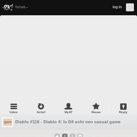
forum
log in
Index
Actief
MyAT
Nieuw
Reply
Diablo #116 - Diablo 4: Is D4 echt een casual game gewo
gam
1
2