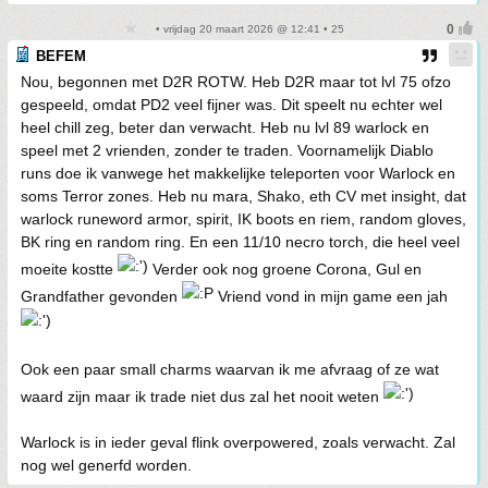
• vrijdag 20 maart 2026 @ 12:41 • 25
BEFEM
Nou, begonnen met D2R ROTW. Heb D2R maar tot lvl 75 ofzo
gespeeld, omdat PD2 veel fijner was. Dit speelt nu echter wel
heel chill zeg, beter dan verwacht. Heb nu lvl 89 warlock en
speel met 2 vrienden, zonder te traden. Voornamelijk Diablo
runs doe ik vanwege het makkelijke teleporten voor Warlock en
soms Terror zones. Heb nu mara, Shako, eth CV met insight, dat
warlock runeword armor, spirit, IK boots en riem, random gloves,
BK ring en random ring. En een 11/10 necro torch, die heel veel
moeite kostte
Verder ook nog groene Corona, Gul en
Grandfather gevonden
Vriend vond in mijn game een jah
Ook een paar small charms waarvan ik me afvraag of ze wat
waard zijn maar ik trade niet dus zal het nooit weten
Warlock is in ieder geval flink overpowered, zoals verwacht. Zal
nog wel generfd worden.