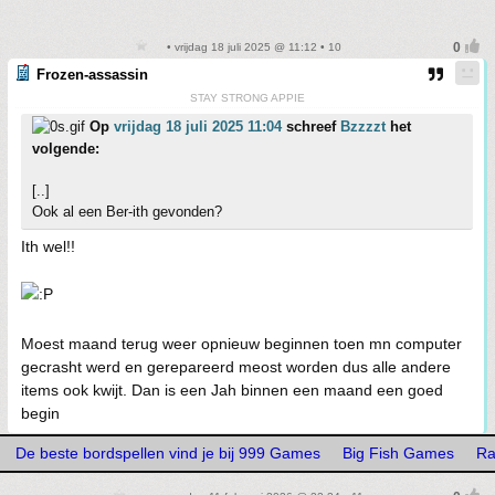
• vrijdag 18 juli 2025 @ 11:12 • 10
Frozen-assassin
STAY STRONG APPIE
Op
vrijdag 18 juli 2025 11:04
schreef
Bzzzzt
het
volgende:
[..]
Ook al een Ber-ith gevonden?
Ith wel!!
Moest maand terug weer opnieuw beginnen toen mn computer
gecrasht werd en gerepareerd meost worden dus alle andere
items ook kwijt. Dan is een Jah binnen een maand een goed
begin
De beste bordspellen vind je bij 999 Games
Big Fish Games
Ra