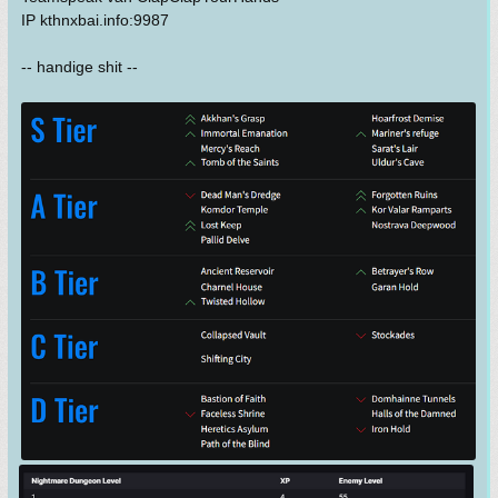
IP kthnxbai.info:9987
-- handige shit --