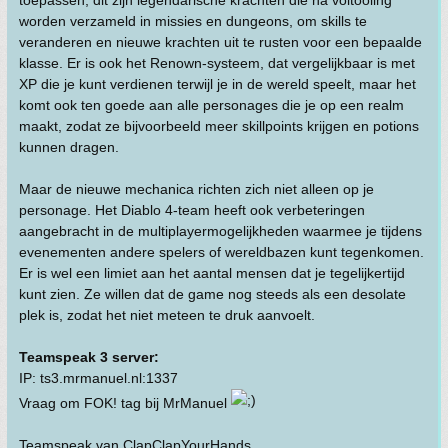
toepassen, dit zijn legendarische krachten die na voltooiing
worden verzameld in missies en dungeons, om skills te
veranderen en nieuwe krachten uit te rusten voor een bepaalde
klasse. Er is ook het Renown-systeem, dat vergelijkbaar is met
XP die je kunt verdienen terwijl je in de wereld speelt, maar het
komt ook ten goede aan alle personages die je op een realm
maakt, zodat ze bijvoorbeeld meer skillpoints krijgen en potions
kunnen dragen.
Maar de nieuwe mechanica richten zich niet alleen op je
personage. Het Diablo 4-team heeft ook verbeteringen
aangebracht in de multiplayermogelijkheden waarmee je tijdens
evenementen andere spelers of wereldbazen kunt tegenkomen.
Er is wel een limiet aan het aantal mensen dat je tegelijkertijd
kunt zien. Ze willen dat de game nog steeds als een desolate
plek is, zodat het niet meteen te druk aanvoelt.
Teamspeak 3 server:
IP: ts3.mrmanuel.nl:1337
Vraag om FOK! tag bij MrManuel
Teamspeak van ClapClapYourHands