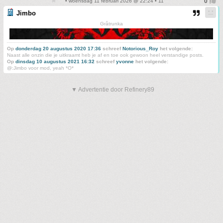
• woensdag 11 februari 2026 @ 22:24 • 11
Jimbo
Gråtrunka
Op
donderdag 20 augustus 2020 17:36
schreef
Notorious_Roy
het volgende:
Naast alle onzin die je uitkraamt heb je af en toe ook gewoon heel verstandige posts.
Op
dinsdag 10 augustus 2021 16:32
schreef
yvonne
het volgende:
@:Jimbo voor mod, yeah *O*
▼ Advertentie door Refinery89