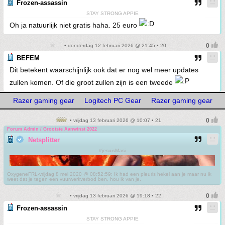
Frozen-assassin
STAY STRONG APPIE
Oh ja natuurlijk niet gratis haha. 25 euro
• donderdag 12 februari 2026 @ 21:45 • 20
BEFEM
Dit betekent waarschijnlijk ook dat er nog wel meer updates
zullen komen. Of die groot zullen zijn is een tweede
Razer gaming gear
Logitech PC Gear
Razer gaming gear
• vrijdag 13 februari 2026 @ 10:07 • 21
Forum Admin / Grootste Aanwinst 2022
Netsplitter
#jesuisMasi
OxygeneFRL-vrijdag 8 mei 2020 @ 08:52:59: Ik had een pleuris hekel aan je maar nu ik
weet dat je tegen een vuurwerkverbod ben, hou ik van je.
• vrijdag 13 februari 2026 @ 19:18 • 22
Frozen-assassin
STAY STRONG APPIE