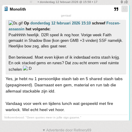
• donderdag 12 februari 2026 @ 15:58 • 17
Monolith
geniaal
Op
donderdag 12 februari 2026 15:10
schreef
Frozen-
assassin
het volgende:
Poahhhhh heerlijk. D2R speel ik nog hoor. Vorige week Faith
gemaakt in Shadow Bow (kon geen GMB +3 vinden) SSF namelijk.
Heerlijke bow zeg, alles gaat neer.
Ben benieuwd. Moet even kijken of ik inderdaad extra stash krijg.
En ook stacked gems en runes? Dat zou echt enorm veel ruimte
schelen
Yes, je hebt nu 1 persoonlijke stash tab en 5 shared stash tabs
(gepagineerd). Daarnaast een gem, material en run tab die
allemaal stackable zijn idd.
Vandaag voor werk en tijdens lunch wat gespeeld met fire
warlock. Wel echt heel vet hoor.
Volkorenbrood: "Geen quotes meer in jullie sigs gaarne."
▼ Advertentie door Refinery89