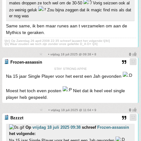
mates droppen ze toch wel om de 30-50
Vorig seizoen ook al
zo weinig geluk
Zou bijna zeggen dat ik magic find mis als dat
er nog was
Same same, ik ben maar runes aan t verzamelen om aan de
Mythics te geraken.
\[b\] Op Zaterdag 26 april 2008 22:35 schreef lauwert het volgende:\[/b\]
\[i\] Waar zouden we toch zijn zonder onze geliefde D_A O+ \[/i\]
• vrijdag 18 juli 2025 @ 09:38 • 8
Frozen-assassin
STAY STRONG APPIE
Na 15 jaar Single Player voor het eerst een Jah gevonden
Moest het toch even posten
Niet dat ik heel veel single
player heb gespeeld.
• vrijdag 18 juli 2025 @ 11:04 • 9
Bzzzzt
Op
vrijdag 18 juli 2025 09:38
schreef
Frozen-assassin
het volgende:
Na 15 jaar Single Player voor het eerst een Jah gevonden