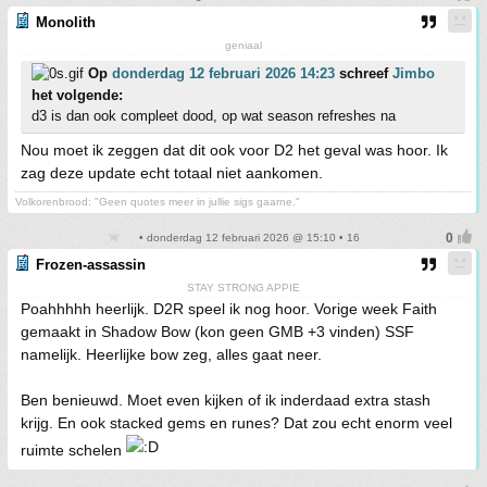
Monolith
geniaal
Op
donderdag 12 februari 2026 14:23
schreef
Jimbo
het volgende:
d3 is dan ook compleet dood, op wat season refreshes na
Nou moet ik zeggen dat dit ook voor D2 het geval was hoor. Ik
zag deze update echt totaal niet aankomen.
Volkorenbrood: "Geen quotes meer in jullie sigs gaarne."
• donderdag 12 februari 2026 @ 15:10 • 16
Frozen-assassin
STAY STRONG APPIE
Poahhhhh heerlijk. D2R speel ik nog hoor. Vorige week Faith
gemaakt in Shadow Bow (kon geen GMB +3 vinden) SSF
namelijk. Heerlijke bow zeg, alles gaat neer.
Ben benieuwd. Moet even kijken of ik inderdaad extra stash
krijg. En ook stacked gems en runes? Dat zou echt enorm veel
ruimte schelen