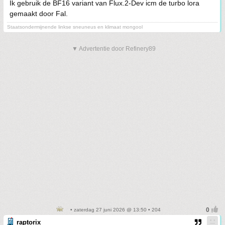
Ik gebruik de BF16 variant van Flux.2-Dev icm de turbo lora
gemaakt door Fal.
Staatsondermijnende linkse sneuneus en klimaat mongool
▼ Advertentie door Refinery89
• zaterdag 27 juni 2026 @ 13:50 • 204
raptorix