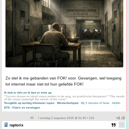
Zo stel ik me gebanden van FOK! voor. Gevangen, wel toegang
tot internet maar niet tot hun geliefde FOK!
Ik heb er één en ik ben er trots op
"Tussen droom en daad staan wetten in de weg, en praktische bezwaren" "The needs
of the many outweigh the needs of the crew"
Terugblik op tachtig kilometer lopen
-
Westerborkpad
-
My 5 minutes of fame
-
Heldin
DTS - Foto's en verslagen
• zondag 2 augustus 2026 @ 01:45 • 218
raptorix