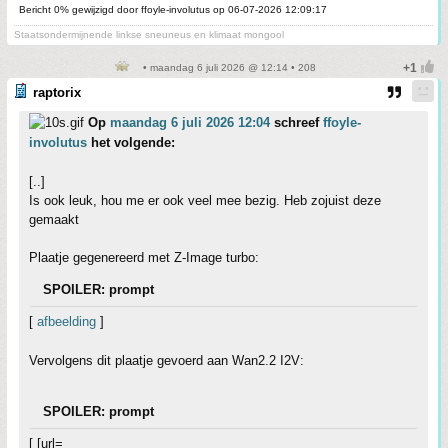
Bericht 0% gewijzigd door ffoyle-involutus op 06-07-2026 12:09:17
Staatsondermijnende linkse sneuneus en klimaat mongool
• maandag 6 juli 2026 @ 12:14 • 208
raptorix
Op
maandag 6 juli 2026 12:04
schreef
ffoyle-
involutus
het volgende:
[..]
Is ook leuk, hou me er ook veel mee bezig. Heb zojuist deze
gemaakt
Plaatje gegenereerd met Z-Image turbo:
SPOILER: prompt
[
afbeelding
]
Vervolgens dit plaatje gevoerd aan Wan2.2 I2V:
SPOILER: prompt
[ [url=