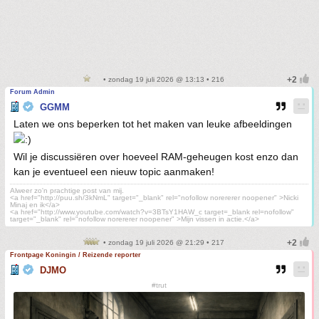
• zondag 19 juli 2026 @ 13:13 • 216
Forum Admin
GGMM
Laten we ons beperken tot het maken van leuke afbeeldingen
Wil je discussiëren over hoeveel RAM-geheugen kost enzo dan
kan je eventueel een nieuw topic aanmaken!
Alweer zo'n prachtige post van mij.
<a href="http://puu.sh/3kNmL" target="_blank" rel="nofollow norererer noopener" >Nicki
Minaj en ik</a>
<a href="http://www.youtube.com/watch?v=3BTsY1HAW_c target=_blank rel=nofollow"
target="_blank" rel="nofollow norererer noopener" >Mijn vissen in actie.</a>
• zondag 19 juli 2026 @ 21:29 • 217
Frontpage Koningin / Reizende reporter
DJMO
#trut