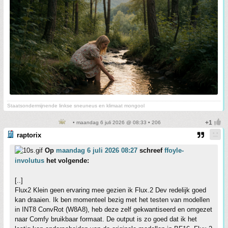
Staatsondermijnende linkse sneuneus en klimaat mongool
• maandag 6 juli 2026 @ 08:33 • 206
raptorix
Op
maandag 6 juli 2026 08:27
schreef
ffoyle-
involutus
het volgende:
[..]
Flux2 Klein geen ervaring mee gezien ik Flux.2 Dev redelijk goed
kan draaien. Ik ben momenteel bezig met het testen van modellen
in INT8 ConvRot (W8A8), heb deze zelf gekwantiseerd en omgezet
naar Comfy bruikbaar formaat. De output is zo goed dat ik het