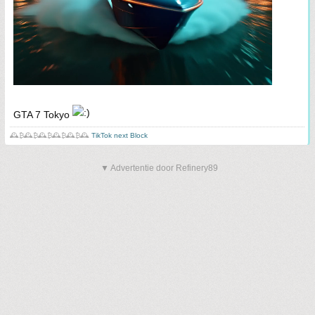
GTA 7 Tokyo
🕰️₿🕰️₿🕰️₿🕰️₿🕰️₿🕰️
TikTok next Block
▼ Advertentie door Refinery89