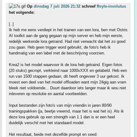
Op
dinsdag 7 juli 2026 21:32
schreef
ffoyle-involutus
het volgende:
[..]
Ik heb me eens verdiept in het trainen van een lora, ben met Ostris
AI toolkit aan de gang gegaan op mijn server en heb mijn eerste,
redelijk werkende lora getraind. Had niet verwacht dat het zo goed
zou gaan. Heb geen trigger word gebruikt, de foto's heb ik
handmatig van een label met de beschrijving voorzien.
Krea2 is het model waarvoor ik de lora heb getraind. Eigen fotos
(20 stuks) gecropt, verkleind naar 1000xXXX en gelabeld. Heb een
run van 1500 stappen gedaan, dit heeft ongeveer 3 uur gekost. Ik
moest een deel van het model offloaden want mijn 24gig aan vram
bleek niet voldoende... Duurt daardoor iets langer maar ik wou niet
inleveren op resolutie en aantal voorbeelden.
Input bestanden zijn foto's van mijn vriendin in jaren 80/90
trainingspakken (ja, beetje vreemd, maar het is wat het is). Als ik
deze lora gebruik op een strength van 1.1 dan is er een heel
duidelijk verschil met het standaard model.
Het resultaat, beide met dezelfde prompt en seed: