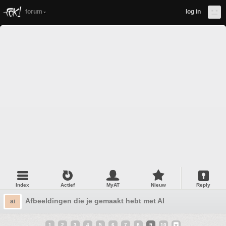
forum
log in
Index
Actief
MyAT
Nieuw
Reply
Afbeeldingen die je gemaakt hebt met AI
ai
1
2
3
4
5
6
7
8
9
10