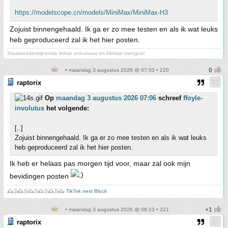
https://modelscope.cn/models/MiniMax/MiniMax-H3
Zojuist binnengehaald. Ik ga er zo mee testen en als ik wat leuks
heb geproduceerd zal ik het hier posten.
Staatsondermijnende linkse sneuneus en klimaat mongool
• maandag 3 augustus 2026 @ 07:50 • 220
raptorix
Op
maandag 3 augustus 2026 07:06
schreef
ffoyle-
involutus
het volgende:
[..]
Zojuist binnengehaald. Ik ga er zo mee testen en als ik wat leuks
heb geproduceerd zal ik het hier posten.
Ik heb er helaas pas morgen tijd voor, maar zal ook mijn
bevidingen posten
🕰️₿🕰️₿🕰️₿🕰️₿🕰️₿🕰️
TikTok next Block
• maandag 3 augustus 2026 @ 08:10 • 221
raptorix