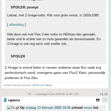
SPOILER: prompt
Lokaal, met Z-Image-turbo. Klik voor grote versie, is 1920x1080.
[
afbeelding
]
Heb deze ook met Flux.2-dev turbo en HiDream-dev gemaakt,
beide vind ik echter niet zo mooi geworden als bovenstaande. En
Z-Image is ook nog eens veel sneller ook...
SPOILER
Z-Image is vooral beter in rauwer realisme waar flux vaak erg
perfectionisch word, overigens geen van Flux2 Klein, persoonlijk
prefereer ik Flux.Dev.
🕰️₿🕰️₿🕰️₿🕰️₿🕰️₿🕰️
TikTok next Block
• zaterdag 27 juni 2026 @ 11:48 • 202
raptorix
Op
vrijdag 13 februari 2026 19:36
schreef
vosss
het