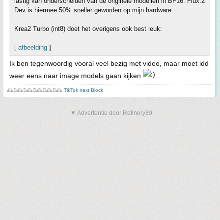
lastig kan onderscheiden van de originele modellen in BF16. Flux.2
Dev is hiermee 50% sneller geworden op mijn hardware.
Krea2 Turbo (int8) doet het overigens ook best leuk:
[
afbeelding
]
Ik ben tegenwoordig vooral veel bezig met video, maar moet idd
weer eens naar image models gaan kijken
🕰️₿🕰️₿🕰️₿🕰️₿🕰️₿🕰️
TikTok next Block
▼ Advertentie door Refinery89