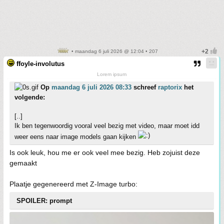
• maandag 6 juli 2026 @ 12:04 • 207
ffoyle-involutus
Lorem ipsum
Op
maandag 6 juli 2026 08:33
schreef
raptorix
het
volgende:
[..]
Ik ben tegenwoordig vooral veel bezig met video, maar moet idd
weer eens naar image models gaan kijken
Is ook leuk, hou me er ook veel mee bezig. Heb zojuist deze
gemaakt
Plaatje gegenereerd met Z-Image turbo:
SPOILER: prompt