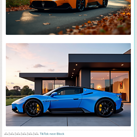
🕰️₿🕰️₿🕰️₿🕰️₿🕰️₿🕰️
TikTok next Block