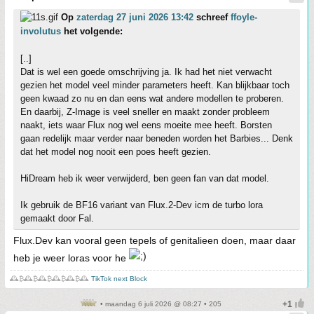
Op
zaterdag 27 juni 2026 13:42
schreef
ffoyle-
involutus
het volgende:
[..]
Dat is wel een goede omschrijving ja. Ik had het niet verwacht
gezien het model veel minder parameters heeft. Kan blijkbaar toch
geen kwaad zo nu en dan eens wat andere modellen te proberen.
En daarbij, Z-Image is veel sneller en maakt zonder probleem
naakt, iets waar Flux nog wel eens moeite mee heeft. Borsten
gaan redelijk maar verder naar beneden worden het Barbies... Denk
dat het model nog nooit een poes heeft gezien.
HiDream heb ik weer verwijderd, ben geen fan van dat model.
Ik gebruik de BF16 variant van Flux.2-Dev icm de turbo lora
gemaakt door Fal.
Flux.Dev kan vooral geen tepels of genitalieen doen, maar daar
heb je weer loras voor he
🕰️₿🕰️₿🕰️₿🕰️₿🕰️₿🕰️
TikTok next Block
• maandag 6 juli 2026 @ 08:27 • 205