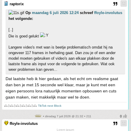
raptorix
Op
maandag 6 juli 2026 12:24
schreef
ffoyle-involutus
het volgende:
[..]
Die is goed gelukt
Langere video's met wan is beetje problematisch omdat hij na
ongeveer 117 frames in herhaling gaat. Dan zou je of een ander
model moeten gebruiken of video's aan elkaar plakken door de
laatste frame als input voor de volgende te gebruiken. Wat ook
weer problemen kan geven...
Dat laatste heb ik hier gedaan, als het echt om realisme gaat
dan ben je met 15 seconde wel klaar, maar je kunt met een
eigen persoons lora natuurlijk momenten opbouwen en cuts
gaan maken, niet makkelijk maar wel te doen.
🕰️₿🕰️₿🕰️₿🕰️₿🕰️₿🕰️
TikTok next Block
• dinsdag 7 juli 2026 @ 21:32 • 211
ffoyle-involutus
Lorem ipsum