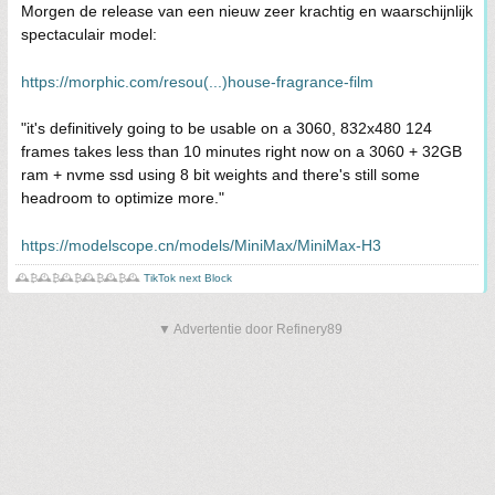
Morgen de release van een nieuw zeer krachtig en waarschijnlijk
spectaculair model:
https://morphic.com/resou(...)house-fragrance-film
"it's definitively going to be usable on a 3060, 832x480 124
frames takes less than 10 minutes right now on a 3060 + 32GB
ram + nvme ssd using 8 bit weights and there's still some
headroom to optimize more."
https://modelscope.cn/models/MiniMax/MiniMax-H3
🕰️₿🕰️₿🕰️₿🕰️₿🕰️₿🕰️
TikTok next Block
▼ Advertentie door Refinery89