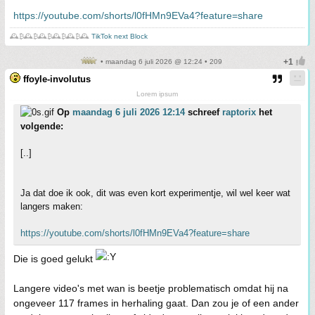
https://youtube.com/shorts/l0fHMn9EVa4?feature=share
🕰️₿🕰️₿🕰️₿🕰️₿🕰️₿🕰️
TikTok next Block
• maandag 6 juli 2026 @ 12:24 • 209
ffoyle-involutus
Lorem ipsum
Op
maandag 6 juli 2026 12:14
schreef
raptorix
het
volgende:
[..]
Ja dat doe ik ook, dit was even kort experimentje, wil wel keer wat
langers maken:
https://youtube.com/shorts/l0fHMn9EVa4?feature=share
Die is goed gelukt
Langere video's met wan is beetje problematisch omdat hij na
ongeveer 117 frames in herhaling gaat. Dan zou je of een ander