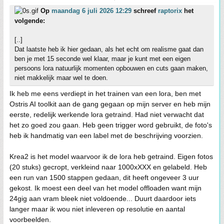
Op
maandag 6 juli 2026 12:29
schreef
raptorix
het
volgende:
[..]
Dat laatste heb ik hier gedaan, als het echt om realisme gaat dan
ben je met 15 seconde wel klaar, maar je kunt met een eigen
persoons lora natuurlijk momenten opbouwen en cuts gaan maken,
niet makkelijk maar wel te doen.
Ik heb me eens verdiept in het trainen van een lora, ben met
Ostris AI toolkit aan de gang gegaan op mijn server en heb mijn
eerste, redelijk werkende lora getraind. Had niet verwacht dat
het zo goed zou gaan. Heb geen trigger word gebruikt, de foto's
heb ik handmatig van een label met de beschrijving voorzien.
Krea2 is het model waarvoor ik de lora heb getraind. Eigen fotos
(20 stuks) gecropt, verkleind naar 1000xXXX en gelabeld. Heb
een run van 1500 stappen gedaan, dit heeft ongeveer 3 uur
gekost. Ik moest een deel van het model offloaden want mijn
24gig aan vram bleek niet voldoende... Duurt daardoor iets
langer maar ik wou niet inleveren op resolutie en aantal
voorbeelden.