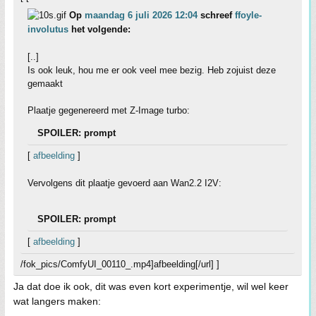
Op
maandag 6 juli 2026 12:04
schreef
ffoyle-
involutus
het volgende:
[..]
Is ook leuk, hou me er ook veel mee bezig. Heb zojuist deze
gemaakt
Plaatje gegenereerd met Z-Image turbo:
SPOILER: prompt
[
afbeelding
]
Vervolgens dit plaatje gevoerd aan Wan2.2 I2V:
SPOILER: prompt
[
afbeelding
]
/fok_pics/ComfyUI_00110_.mp4]afbeelding[/url] ]
Ja dat doe ik ook, dit was even kort experimentje, wil wel keer
wat langers maken: