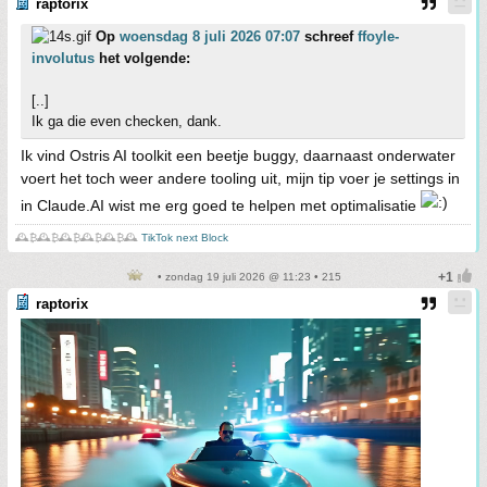
raptorix
Op
woensdag 8 juli 2026 07:07
schreef
ffoyle-
involutus
het volgende:
[..]
Ik ga die even checken, dank.
Ik vind Ostris AI toolkit een beetje buggy, daarnaast onderwater
voert het toch weer andere tooling uit, mijn tip voer je settings in
in Claude.AI wist me erg goed te helpen met optimalisatie
🕰️₿🕰️₿🕰️₿🕰️₿🕰️₿🕰️
TikTok next Block
• zondag 19 juli 2026 @ 11:23 • 215
raptorix