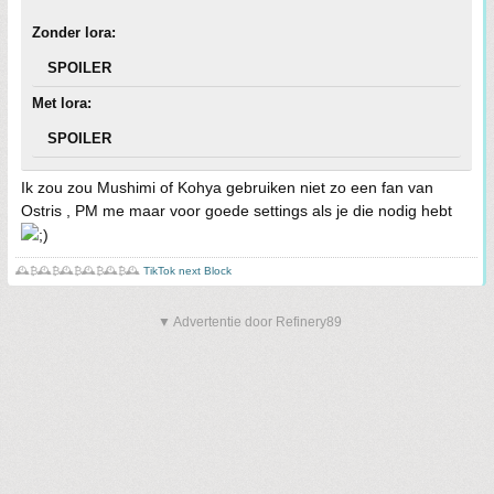
Zonder lora:
SPOILER
Met lora:
SPOILER
Ik zou zou Mushimi of Kohya gebruiken niet zo een fan van
Ostris , PM me maar voor goede settings als je die nodig hebt
🕰️₿🕰️₿🕰️₿🕰️₿🕰️₿🕰️
TikTok next Block
▼ Advertentie door Refinery89