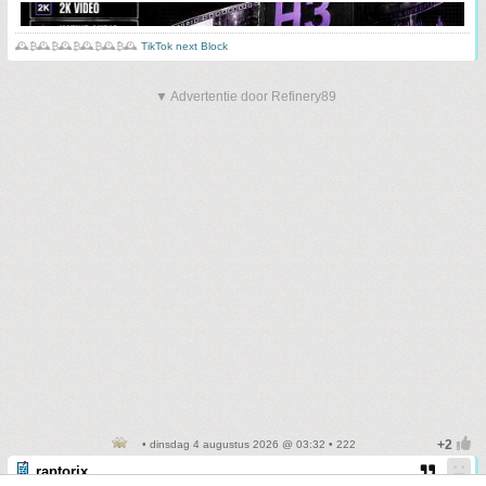
🕰️₿🕰️₿🕰️₿🕰️₿🕰️₿🕰️
TikTok next Block
▼ Advertentie door Refinery89
• dinsdag 4 augustus 2026 @ 03:32 • 222
raptorix