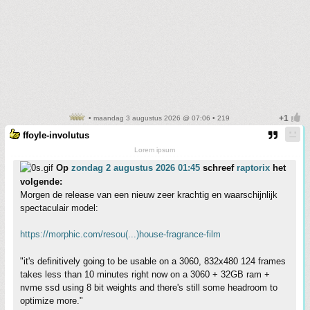
• maandag 3 augustus 2026 @ 07:06 • 219
ffoyle-involutus
Lorem ipsum
Op
zondag 2 augustus 2026 01:45
schreef
raptorix
het
volgende:
Morgen de release van een nieuw zeer krachtig en waarschijnlijk
spectaculair model:
https://morphic.com/resou(...)house-fragrance-film
"it's definitively going to be usable on a 3060, 832x480 124 frames
takes less than 10 minutes right now on a 3060 + 32GB ram +
nvme ssd using 8 bit weights and there's still some headroom to
optimize more."