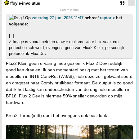
ffoyle-involutus
Lorem ipsum
Op
zaterdag 27 juni 2026 11:47
schreef
raptorix
het
volgende:
[..]
Z-Image is vooral beter in rauwer realisme waar flux vaak erg
perfectionisch word, overigens geen van Flux2 Klein, persoonlijk
prefereer ik Flux.Dev.
Flux2 Klein geen ervaring mee gezien ik Flux.2 Dev redelijk
goed kan draaien. Ik ben momenteel bezig met het testen van
modellen in INT8 ConvRot (W8A8), heb deze zelf gekwantiseerd
en omgezet naar Comfy bruikbaar formaat. De output is zo goed
dat ik het lastig kan onderscheiden van de originele modellen in
BF16. Flux.2 Dev is hiermee 50% sneller geworden op mijn
hardware.
Krea2 Turbo (int8) doet het overigens ook best leuk: