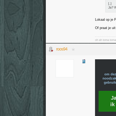
[..]
Ja? W
Lokaal op je 
Of praat je uit
oh ah toma tom
roos94
om dez
noodzake
gebruik
J
ik