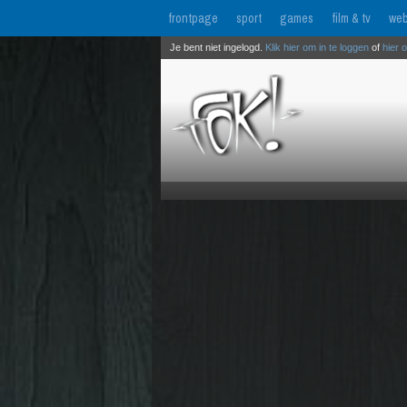
frontpage
sport
games
film & tv
web
Je bent niet ingelogd.
Klik hier om in te loggen
of
hier 