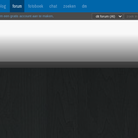
log
forum
fotoboek
chat
zoeken
dm
om een gratis account aan te maken
.