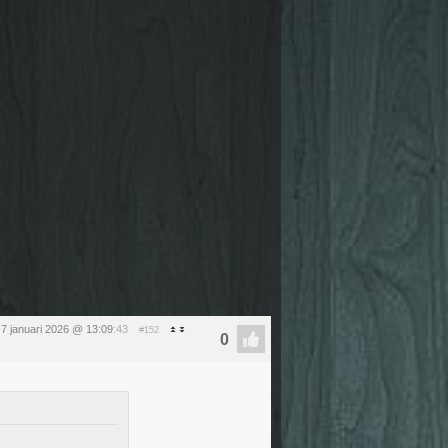
7 januari 2026 @ 13:09
:43
#152