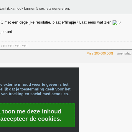
ant ik.kan ook binnen 5 sec iets genereren.
PC met een degelijke resolutie, plaatje/filmpje? Laat eens wat zien
 je kont.
a vem vem vem vem
Miss 200.000.000!
woensdag 
e externe inhoud weer te geven is het
lijk dat je toestemming geeft voor het
 van tracking en social mediacookies.
a toon me deze inhoud
 accepteer de cookies.