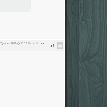
7 januari 2026 @ 13:13
:40
#153