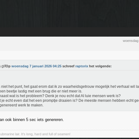
woensdag 
Op
woensdag 7 januari 2026 04:25
schreef
raptorix
het volgende:
s niet het punt, het gaat erom dat ik zo waarheidsgetrouw mogelijk het verhaal wil la
een beetje lastig met een brug die er niet meer is.
aast wat is het probleem? Denk je nou echt dat AI luie mensen werk is?
 je echt even dat het een promptje draaien is? De meeste mensen hebben echt ge
genereerd werk te maken.
an ook binnen 5 sec iets genereren.
marine lair. It's long, hard and full of seamen!