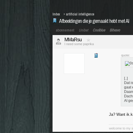
Index
»
artificial intelligence
Afbeeldingen die je gemaakt hebt met AI
abonnement
Unibet
Coolblue
Bitvavo
MMaRsu
I need some paprika
quote:
[..]
Dat i
gaat 
Daarn
Dacht
AI ge
Ja? Want ik.k
welcome to my sub