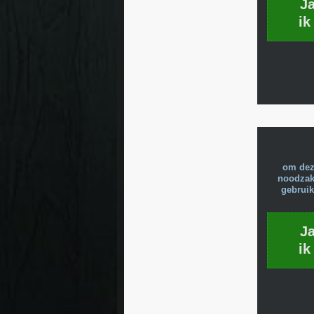
J
ik
om dez
noodzake
gebruik
J
ik