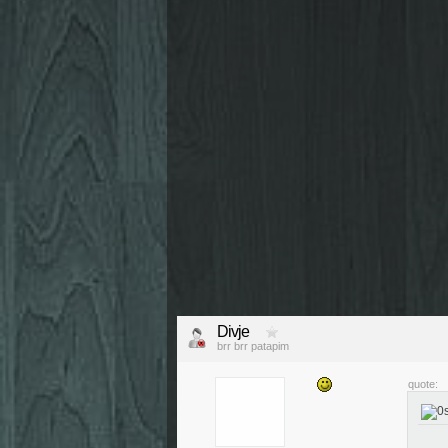
Divje
brr brr patapim
quote: