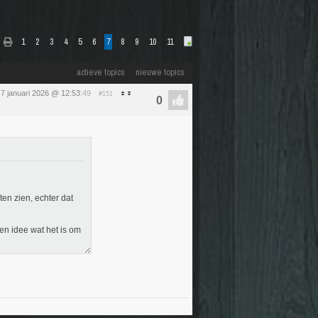
1
2
3
4
5
6
7
8
9
10
11
actieve topics
nieuwe topics
7 januari 2026 @ 12:53
:49
#151
ten zien, echter dat
en idee wat het is om