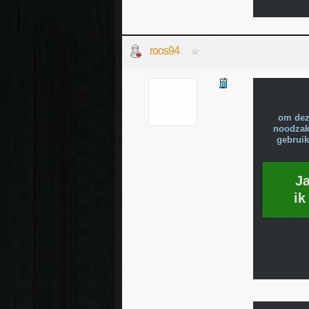
roos94
om dez
noodzake
gebruik
J
ik