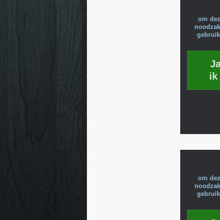
om dez
noodzake
gebruik
J
ik
om dez
noodzake
gebruik