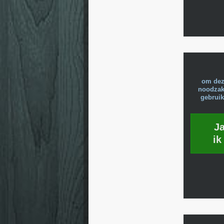
om dez
noodzake
gebruik
J
ik