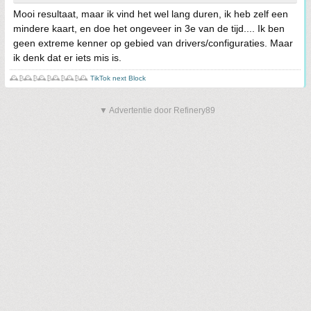
Mooi resultaat, maar ik vind het wel lang duren, ik heb zelf een
mindere kaart, en doe het ongeveer in 3e van de tijd.... Ik ben
geen extreme kenner op gebied van drivers/configuraties. Maar
ik denk dat er iets mis is.
🕰️₿🕰️₿🕰️₿🕰️₿🕰️₿🕰️
TikTok next Block
▼ Advertentie door Refinery89