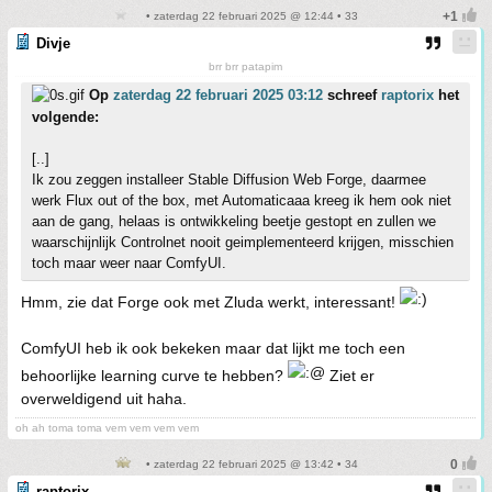
• zaterdag 22 februari 2025 @ 12:44 • 33
Divje
brr brr patapim
Op
zaterdag 22 februari 2025 03:12
schreef
raptorix
het
volgende:
[..]
Ik zou zeggen installeer Stable Diffusion Web Forge, daarmee
werk Flux out of the box, met Automaticaaa kreeg ik hem ook niet
aan de gang, helaas is ontwikkeling beetje gestopt en zullen we
waarschijnlijk Controlnet nooit geimplementeerd krijgen, misschien
toch maar weer naar ComfyUI.
Hmm, zie dat Forge ook met Zluda werkt, interessant!
ComfyUI heb ik ook bekeken maar dat lijkt me toch een
behoorlijke learning curve te hebben?
Ziet er
overweldigend uit haha.
oh ah toma toma vem vem vem vem
• zaterdag 22 februari 2025 @ 13:42 • 34
raptorix