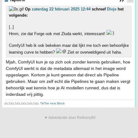
Op
zaterdag 22 februari 2025 12:44
schreef
Divje
het
volgende:
[..]
Hmm, zie dat Forge ook met Zluda werkt, interessant!
ComfyUI heb ik ook bekeken maar dat lijkt me toch een behoorlijke
learning curve te hebben?
Ziet er overweldigend uit haha.
Mjah, ComfyUI kun je op zich ook zonder kennis gebruiken, hoe
ComfyUI werkt is dat de metadata allemaal in het image word
opgeslagen. Kortom je kunt gewoon dat direct als Pipeline
gebruiken. Maar om zelf echt die Pipelines te gaan maken vergt
behoorlijk wat kennis hoe je AI modellen runned, dus dat is
inderdaad vrij pittig.
🕰️₿🕰️₿🕰️₿🕰️₿🕰️₿🕰️
TikTok next Block
▼ Advertentie door Refinery89