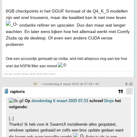
6GB checkpoints in het GGUF formaat of de Q4_K_S modellen
zijn wel snel trouwens, maar die kwaliteit kan ik niet mee leven
ondanks refiner en upscalen. Dus dan maar wat langer
wachten. En later eens kijken hoe het allemaal werkt met Comfy
Zluda op de desktop. Of even een andere CUDA versie
proberen.
Ook een accountje gemaakt op civitai, wist niet allejezus nog aan toe hoe
snel dat NSFW filter aan moest
oh ah toma toma vem vem vem vem
• donderdag 6 maart 2025 @ 07:39 • 42
raptorix
Op
donderdag 6 maart 2025 07:33
schreef
Divje
het
volgende:
[..]
Thanks! Ik heb voor ik SwarmUI installeerde alles geüpdatet,
windows updates gedraaid en zelfs een bios update gedaan want
die kwam ook even toevallig voorbij
(krijg je als je een