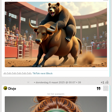
🕰️₿🕰️₿🕰️₿🕰️₿🕰️₿🕰️
TikTok next Block
• donderdag 6 maart 2025 @ 00:07 • 39
Divje
brr brr patapim