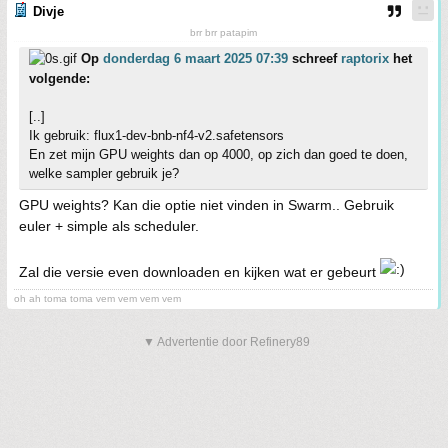
Divje
brr brr patapim
Op
donderdag 6 maart 2025 07:39
schreef
raptorix
het
volgende:
[..]
Ik gebruik: flux1-dev-bnb-nf4-v2.safetensors
En zet mijn GPU weights dan op 4000, op zich dan goed te doen,
welke sampler gebruik je?
GPU weights? Kan die optie niet vinden in Swarm.. Gebruik
euler + simple als scheduler.
Zal die versie even downloaden en kijken wat er gebeurt
oh ah toma toma vem vem vem vem
▼ Advertentie door Refinery89