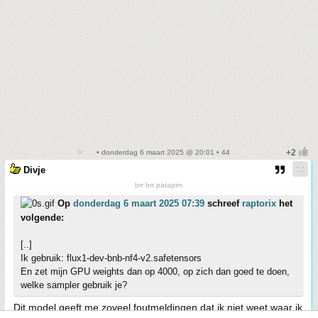
• donderdag 6 maart 2025 @ 20:01 • 44
Divje
brr brr patapim
Op
donderdag 6 maart 2025 07:39
schreef
raptorix
het
volgende:
[..]
Ik gebruik: flux1-dev-bnb-nf4-v2.safetensors
En zet mijn GPU weights dan op 4000, op zich dan goed te doen,
welke sampler gebruik je?
Dit model geeft me zoveel foutmeldingen dat ik niet weet waar ik