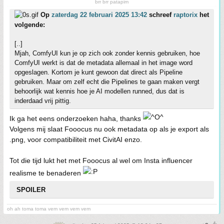
brr brr patapim
Op
zaterdag 22 februari 2025 13:42
schreef
raptorix
het
volgende:
[..]
Mjah, ComfyUI kun je op zich ook zonder kennis gebruiken, hoe
ComfyUI werkt is dat de metadata allemaal in het image word
opgeslagen. Kortom je kunt gewoon dat direct als Pipeline
gebruiken. Maar om zelf echt die Pipelines te gaan maken vergt
behoorlijk wat kennis hoe je AI modellen runned, dus dat is
inderdaad vrij pittig.
Ik ga het eens onderzoeken haha, thanks
Volgens mij slaat Fooocus nu ook metadata op als je export als
.png, voor compatibiliteit met CivitAI enzo.
Tot die tijd lukt het met Fooocus al wel om Insta influencer
realisme te benaderen
SPOILER
oh ah toma toma vem vem vem vem