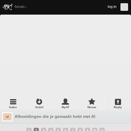
forum
log in
Index
Actief
MyAT
Nieuw
Reply
Afbeeldingen die je gemaakt hebt met AI
ai
1
2
3
4
5
6
7
8
9
10
11