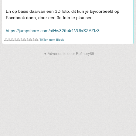
En op basis daarvan een 3D foto, dit kun je bijvoorbeeld op
Facebook doen, door een 3d foto te plaatsen:
https://jumpshare.com/s/Hw32th4r1VUIxSZAZlz3
🕰️₿🕰️₿🕰️₿🕰️₿🕰️₿🕰️
TikTok next Block
▼ Advertentie door Refinery89