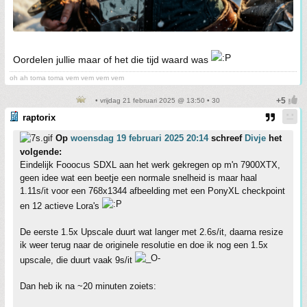
Oordelen jullie maar of het die tijd waard was
oh ah toma toma vem vem vem vem
• vrijdag 21 februari 2025 @ 13:50 • 30
raptorix
Op
woensdag 19 februari 2025 20:14
schreef
Divje
het
volgende:
Eindelijk Fooocus SDXL aan het werk gekregen op m'n 7900XTX,
geen idee wat een beetje een normale snelheid is maar haal
1.11s/it voor een 768x1344 afbeelding met een PonyXL checkpoint
en 12 actieve Lora's
De eerste 1.5x Upscale duurt wat langer met 2.6s/it, daarna resize
ik weer terug naar de originele resolutie en doe ik nog een 1.5x
upscale, die duurt vaak 9s/it
Dan heb ik na ~20 minuten zoiets: