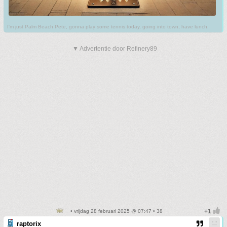
I'm just Palm Beach Pete, gonna play some tennis today, going into town, have lunch.
▼ Advertentie door Refinery89
• vrijdag 28 februari 2025 @ 07:47 • 38
raptorix