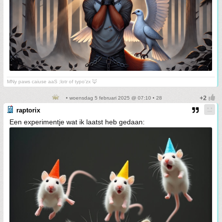
MNy paws caiuse aaS ;lotr of typo'zx 🦊
• woensdag 5 februari 2025 @ 07:10 • 28
raptorix
Een experimentje wat ik laatst heb gedaan: