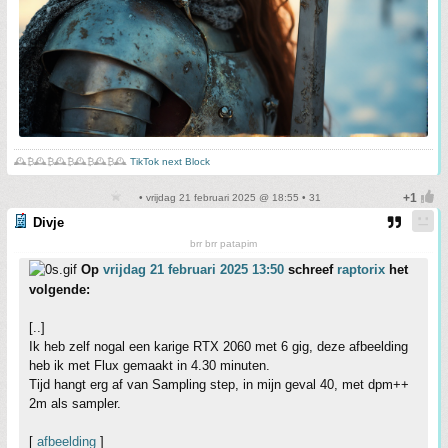
🕰️₿🕰️₿🕰️₿🕰️₿🕰️₿🕰️
TikTok next Block
• vrijdag 21 februari 2025 @ 18:55 • 31
Divje
brr brr patapim
Op
vrijdag 21 februari 2025 13:50
schreef
raptorix
het
volgende:
[..]
Ik heb zelf nogal een karige RTX 2060 met 6 gig, deze afbeelding
heb ik met Flux gemaakt in 4.30 minuten.
Tijd hangt erg af van Sampling step, in mijn geval 40, met dpm++
2m als sampler.
[
afbeelding
]