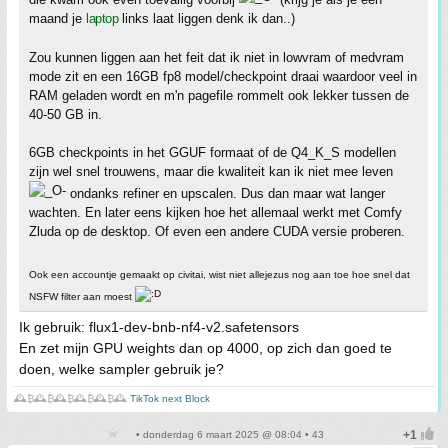
maand je
laptop
links laat liggen denk ik dan..)
Zou kunnen liggen aan het feit dat ik niet in lowvram of medvram
mode zit en een 16GB fp8 model/checkpoint draai waardoor veel in
RAM geladen wordt en m'n pagefile rommelt ook lekker tussen de
40-50 GB in.
6GB checkpoints in het GGUF formaat of de Q4_K_S modellen
zijn wel snel trouwens, maar die kwaliteit kan ik niet mee leven
ondanks refiner en upscalen. Dus dan maar wat langer
wachten. En later eens kijken hoe het allemaal werkt met Comfy
Zluda op de desktop. Of even een andere CUDA versie proberen.
Ook een accountje gemaakt op civitai, wist niet allejezus nog aan toe hoe snel dat
NSFW filter aan moest
Ik gebruik: flux1-dev-bnb-nf4-v2.safetensors
En zet mijn GPU weights dan op 4000, op zich dan goed te
doen, welke sampler gebruik je?
🕰️₿🕰️₿🕰️₿🕰️₿🕰️₿🕰️
TikTok next Block
• donderdag 6 maart 2025 @ 08:04 • 43