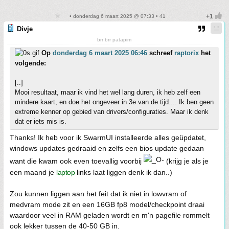
• donderdag 6 maart 2025 @ 07:33 • 41
Divje
brr brr patapim
Op
donderdag 6 maart 2025 06:46
schreef
raptorix
het
volgende:
[..]
Mooi resultaat, maar ik vind het wel lang duren, ik heb zelf een
mindere kaart, en doe het ongeveer in 3e van de tijd.... Ik ben geen
extreme kenner op gebied van drivers/configuraties. Maar ik denk
dat er iets mis is.
Thanks! Ik heb voor ik SwarmUI installeerde alles geüpdatet,
windows updates gedraaid en zelfs een bios update gedaan
want die kwam ook even toevallig voorbij
(krijg je als je
een maand je
laptop
links laat liggen denk ik dan..)
Zou kunnen liggen aan het feit dat ik niet in lowvram of
medvram mode zit en een 16GB fp8 model/checkpoint draai
waardoor veel in RAM geladen wordt en m'n pagefile rommelt
ook lekker tussen de 40-50 GB in.