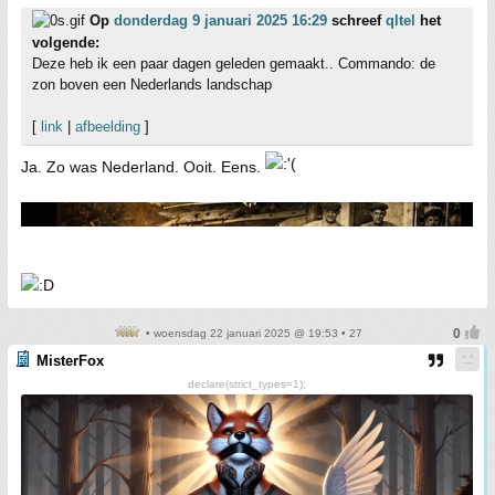
Op
donderdag 9 januari 2025 16:29
schreef
qltel
het
volgende:
Deze heb ik een paar dagen geleden gemaakt.. Commando: de
zon boven een Nederlands landschap
[
link
|
afbeelding
]
Ja. Zo was Nederland. Ooit. Eens.
• woensdag 22 januari 2025 @ 19:53 • 27
MisterFox
declare(strict_types=1);