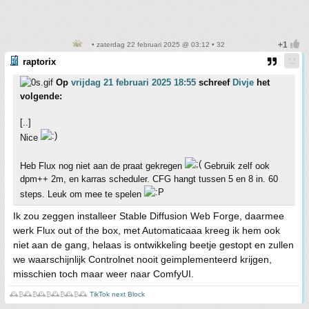
• zaterdag 22 februari 2025 @ 03:12 • 32
raptorix
Op
vrijdag 21 februari 2025 18:55
schreef
Divje
het
volgende:
[..]
Nice
Heb Flux nog niet aan de praat gekregen
Gebruik zelf ook
dpm++ 2m, en karras scheduler. CFG hangt tussen 5 en 8 in. 60
steps. Leuk om mee te spelen
Ik zou zeggen installeer Stable Diffusion Web Forge, daarmee
werk Flux out of the box, met Automaticaaa kreeg ik hem ook
niet aan de gang, helaas is ontwikkeling beetje gestopt en zullen
we waarschijnlijk Controlnet nooit geimplementeerd krijgen,
misschien toch maar weer naar ComfyUI.
🕰️₿🕰️₿🕰️₿🕰️₿🕰️₿🕰️
TikTok next Block