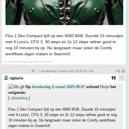
Flux.1 Dev Compact fp8 op een 4060 8GB. Duurde 15 minuutjes
met 4 Lora's, CFG 3, 30 steps en 2x 12 steps refiner gooit er
nog 10 minuten bij op. Nu langzaam maar zeker de Comfy
workflows eigen maken in SwarmUI.
oh ah toma toma vem vem vem vem
• donderdag 6 maart 2025 @ 06:46 • 40
raptorix
Op
donderdag 6 maart 2025 00:07
schreef
Divje
het
volgende:
[
afbeelding
]
Flux.1 Dev Compact fp8 op een 4060 8GB. Duurde 15 minuutjes
met 4 Lora's, CFG 3, 30 steps en 2x 12 steps refiner gooit er nog
10 minuten bij op. Nu langzaam maar zeker de Comfy workflows
eigen maken in SwarmUI.