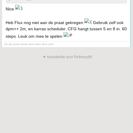
Nice
Heb Flux nog niet aan de praat gekregen
Gebruik zelf ook
dpm++ 2m, en karras scheduler. CFG hangt tussen 5 en 8 in. 60
steps. Leuk om mee te spelen
oh ah toma toma vem vem vem vem
▼ Advertentie door Refinery89