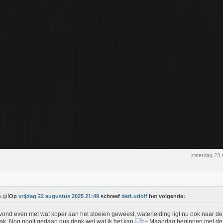
zaterdag 23
Op
vrijdag 22 augustus 2025 21:49
schreef
derLudolf
het volgende:
ond even met wat koper aan het stoeien geweest, waterleiding ligt nu ook naar d
k. Nog nooit gedaan dus denk wel wat ik het kan
Maandag beginnen met de 