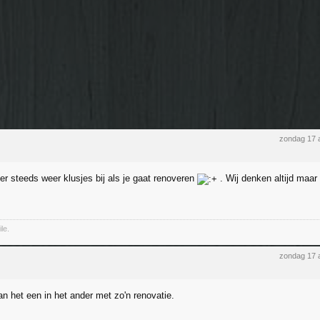
zondag 17 
r steeds weer klusjes bij als je gaat renoveren
. Wij denken altijd maar '
le.
zondag 17 
 van het een in het ander met zo'n renovatie.