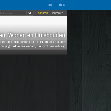
doneren
inbreuk?
en, Wonen en Huishouden
ieurtrends, schoonmaak en de-cluttertips. Laat zien
how je gloednieuwe keuken, pantry of herinrichting.