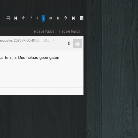
7
8
9
10
11
actieve topics
nieuwe topics
augustus 2025 @ 00:40
:03
#201
 te zijn. Dus helaas geen gaten