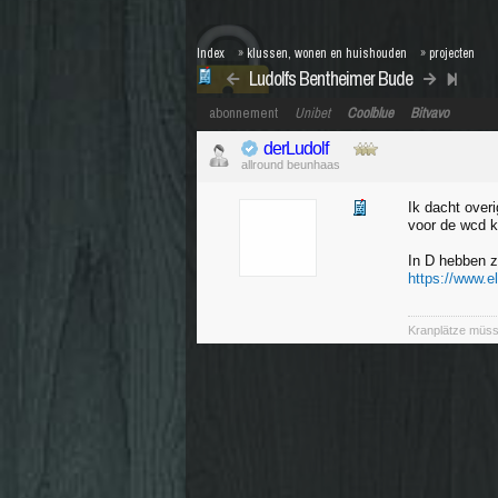
Index
»
klussen, wonen en huishouden
»
projecten
Ludolfs Bentheimer Bude
abonnement
Unibet
Coolblue
Bitvavo
derLudolf
allround beunhaas
Ik dacht over
voor de wcd 
In D hebben z
https://www.e
Kranplätze müss