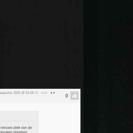
 augustus 2025 @ 03:28
:26
#208
e nieuwe plek van de
keuken plaatsen.