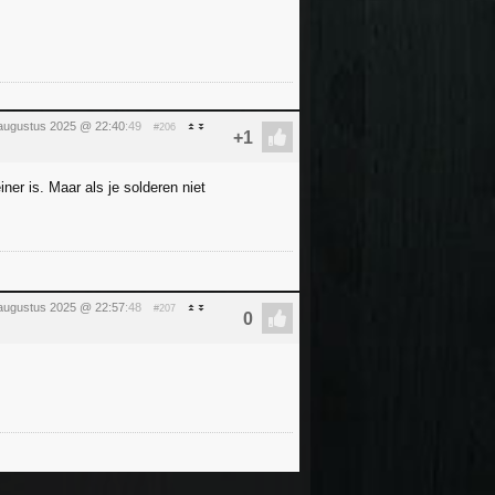
 augustus 2025 @ 22:40
:49
#206
er is. Maar als je solderen niet
 augustus 2025 @ 22:57
:48
#207