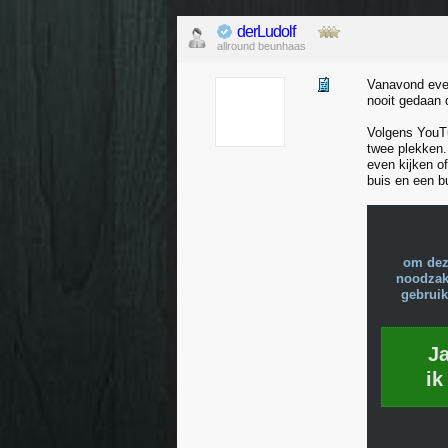
derLudolf
allround beunhaas
Vanavond even
nooit gedaan 
Volgens YouTu
twee plekken.
even kijken o
buis en een b
om dez
noodzake
gebruik
J
ik