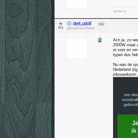
Spoilers!
derLudolf
allround beunhaas
Ach ja, zo we
2500W maar als
er voor en ve
typen dus heb
Nu was de spa
Nederland (iig
inbouwdozen. 
om dez
noodzake
gebruik
J
ik