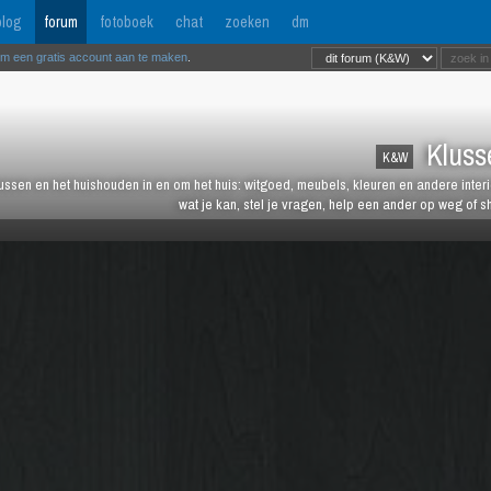
log
forum
fotoboek
chat
zoeken
dm
om een gratis account aan te maken
.
Kluss
K&W
lussen en het huishouden in en om het huis: witgoed, meubels, kleuren en andere inter
wat je kan, stel je vragen, help een ander op weg of s