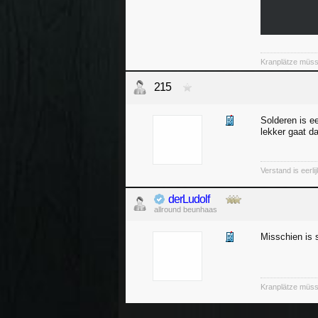
Kranplätze müss
215
Solderen is e
lekker gaat da
Verstand is eerli
derLudolf
allround beunhaas
Misschien is 
Kranplätze müss