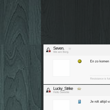
Seven.
We are Borg.
En zo komen e
Resistance is futi
Lucky_Strike
Hello Sweetie
Je rolt altijd