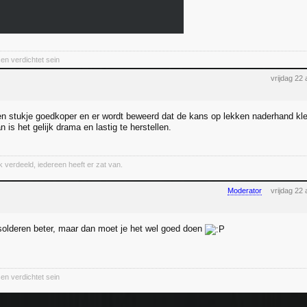
en verdichtet sein
vrijdag 22
en stukje goedkoper en er wordt beweerd dat de kans op lekken naderhand klein
n is het gelijk drama en lastig te herstellen.
jk verdeeld, iedereen heeft er zat van.
Moderator
vrijdag 22
solderen beter, maar dan moet je het wel goed doen
en verdichtet sein