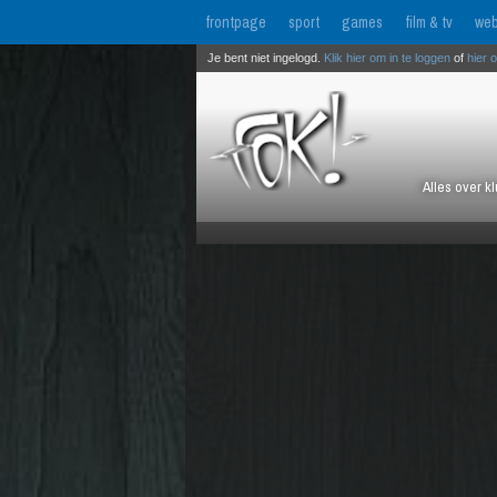
frontpage
sport
games
film & tv
web
Je bent niet ingelogd.
Klik hier om in te loggen
of
hier 
Alles over k