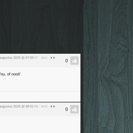
augustus 2025 @ 07:05
:07
#202
nu, of nooit'.
augustus 2025 @ 08:51
:08
#203