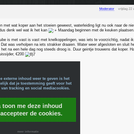
Moderator
vrijdag 22
 met wat koper aan het stoeien geweest, waterleiding ligt nu ook naar de n
dus denk wel wat ik het kan
Maandag beginnen met de keuken plaatsen
be is met vast is vast met knelkoppelingen, was iets te voorzichtig, nadat ik 
 Dat was verholpen na iets strakker draaien. Water weer afgesloten en sluit 
f het na een hele dag nog steeds droog is. Duur geintje trouwens dat koper. 
uissijder, €200
e externe inhoud weer te geven is het
lijk dat je toestemming geeft voor het
 van tracking en social mediacookies.
a toon me deze inhoud
 accepteer de cookies.
meer informatie