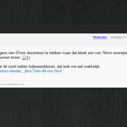
Moderator
zondag 17 
igens een 67mm dozenboor te hebben maar dat bleek een van 76mm exemplaar
kunnen boren.
e dit soort kekke hollewanddozen, dat leek me wel makkelijk.
lektro-wande(...)ben-Tiefe-48-mm.html
en verdichtet sein