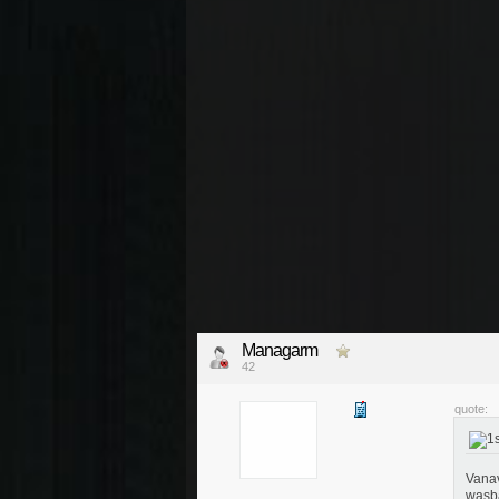
Managarm
42
quote:
Vanav
wasba