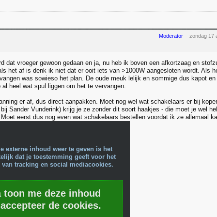
Moderator
zondag 17 
rd dat vroeger gewoon gedaan en ja, nu heb ik boven een afkortzaag en stofz
 het af is denk ik niet dat er ooit iets van >1000W aangesloten wordt. Als het
rvangen was sowieso het plan. De oude meuk lelijk en sommige dus kapot en ve
 al heel wat spul liggen om het te vervangen.
nning er af, dus direct aanpakken. Moet nog wel wat schakelaars er bij kopen
 bij Sander Vunderink) krijg je ze zonder dit soort haakjes - die moet je wel h
Moet eerst dus nog even wat schakelaars bestellen voordat ik ze allemaal ka
e externe inhoud weer te geven is het
lijk dat je toestemming geeft voor het
 van tracking en social mediacookies.
a toon me deze inhoud
 accepteer de cookies.