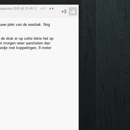
 augustus 2025 @ 21:49
:25
#205
ieuwe plek van de wasbak. Nog
.
de druk er op zette lekte het op
het morgen weer aansluiten dan
Handje met koppelingen, 8 meter