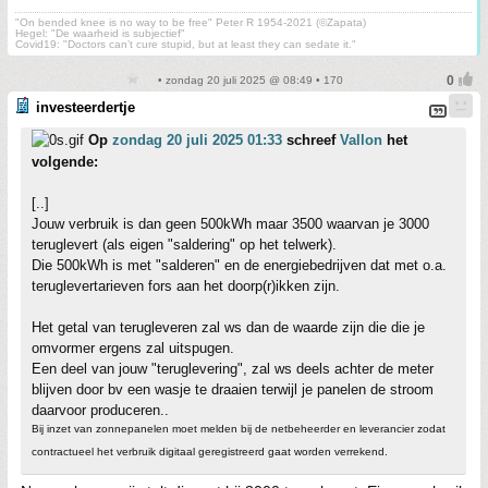
"On bended knee is no way to be free" Peter R 1954-2021 (©Zapata)
Hegel: "De waarheid is subjectief"
Covid19: "Doctors can’t cure stupid, but at least they can sedate it."
• zondag 20 juli 2025 @ 08:49 • 170
investeerdertje
Op
zondag 20 juli 2025 01:33
schreef
Vallon
het
volgende:
[..]
Jouw verbruik is dan geen 500kWh maar 3500 waarvan je 3000
teruglevert (als eigen "saldering" op het telwerk).
Die 500kWh is met "salderen" en de energiebedrijven dat met o.a.
teruglevertarieven fors aan het doorp(r)ikken zijn.
Het getal van terugleveren zal ws dan de waarde zijn die die je
omvormer ergens zal uitspugen.
Een deel van jouw "teruglevering", zal ws deels achter de meter
blijven door bv een wasje te draaien terwijl je panelen de stroom
daarvoor produceren..
Bij inzet van zonnepanelen moet melden bij de netbeheerder en leverancier zodat
contractueel het verbruik digitaal geregistreerd gaat worden verrekend.