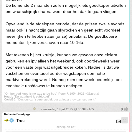
De komende 2 maanden zullen mogelijk iets goedkoper uitvallen
om waarschijnlijk daarna weer door het dak te gaan vliegen.
Opvallend is de afgelopen periode, dat de prijzen sws 's avonds
maar ook 's nacht zijn gaan skyrocken en geen echt voordeel
meer lijken te hebben aan (onze) onbalans. De goedkopere
momenten lijken verschoven naar 10-16u.
Met tekenen bij het kruisje, kunnen we gewoon onze elektra
gebruiken en ipv alleen het weekend, ook doordeweeks weer
voor een vaste prijs wat uitgebreider koken. Nadeel is dat we
vastzitten en eventueel eerder wegstappen een netto
marktverrekening wordt. Nu nog ruim een week bedenktijd om
eventuele ups/downs te kunnen ontlopen.
"On bended knee is no way to be free" Peter R 1954-2021 (©Zapata)
Hegel: "De waarheid is subjectief"
Covid19: "Doctors can’t cure stupid, but at least they can sedate it."
• maandag 14 juli 2025 @ 08:39 • 165
Redactie Frontpage
Troel
scherp en bot