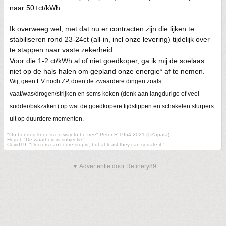
naar 50+ct/kWh.
Ik overweeg wel, met dat nu er contracten zijn die lijken te
stabiliseren rond 23-24ct (all-in, incl onze levering) tijdelijk over
te stappen naar vaste zekerheid.
Voor die 1-2 ct/kWh al of niet goedkoper, ga ik mij de soelaas
niet op de hals halen om gepland onze energie* af te nemen.
Wij, geen EV noch ZP, doen de zwaardere dingen zoals
vaat/was/drogen/strijken en soms koken (denk aan langdurige of veel
sudder/bakzaken) op wat de goedkopere tijdstippen en schakelen slurpers
uit op duurdere momenten.
"On bended knee is no way to be free" Peter R 1954-2021 (©Zapata)
Hegel: "De waarheid is subjectief"
Covid19: "Doctors can’t cure stupid, but at least they can sedate it."
▼ Advertentie door Refinery89