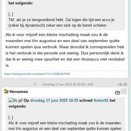
het volgende:
[..]
Tbf, als je ze terugverdiend hebt. Zal tegen die tijd een accu je
(zeker bij dynamisch) zeker een slok op de borrel schelen.
Als ik voor mijzelf een kleine inschatting maak zou ik de
maanden mei t/m augustus en een deel van september quitte
kunnen spelen qua verbruik. Maar doordat ik zonnepanelen heb
is het verbruik in die periode ook weinig. Dus persoonlijk denk ik
dat ik er weinig mee opschiet en dat een thuisaccu niet rendabel
is.
https://www.youtube.com/watch?v=LOrlRvBV59E
• dinsdag 17 juni 2025 @ 10:52 • 159
Horsemen
Op
dinsdag 17 juni 2025 10:35
schreef
Anton91
het
volgende:
[..]
Als ik voor mijzelf een kleine inschatting maak zou ik de maanden
mei t/m augustus en een deel van september quitte kunnen spelen