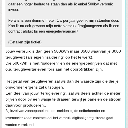
daar een hoger bedrag te staan dan als ik enkel 500kw verbruik
invoer.
Feraris is een domme meter, 1 x per jaar geef ik mijn standen door.
Kan ik nu ook gewoon mijn netto verbruik [img]aangeven als ik een
contract afsluit bij een energieleverancier?
(Getallen zijn fictief)
Jouw verbruik is dan geen 500kWh maar 3500 waarvan je 3000
teruglevert (als eigen "saldering" op het telwerk).
Die 500kWh is met "salderen" en de energiebedrijven dat met
o.a. teruglevertarieven fors aan het doorp(r)ikken zijn.
Het getal van terugleveren zal ws dan de waarde zijn die die je
omvormer ergens zal uitspugen.
Een deel van jouw "teruglevering", zal ws deels achter de meter
blijven door bv een wasje te draaien terwijl je panelen de stroom
daarvoor produceren..
Bij inzet van zonnepanelen moet melden bij de netbeheerder en
leverancier zodat contractueel het verbruik digitaal geregistreerd gaat
worden verrekend.