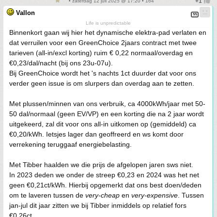
• zaterdag 12 juli 2025 @ 17:20 • 164
Vallon
Life is unpredictable
Binnenkort gaan wij hier het dynamische elektra-pad verlaten en
dat verruilen voor een GreenChoice 2jaars contract met twee
tarieven (all-in/excl korting) ruim € 0,22 normaal/overdag en
€0,23/dal/nacht (bij ons 23u-07u).
Bij GreenChoice wordt het 's nachts 1ct duurder dat voor ons
verder geen issue is om slurpers dan overdag aan te zetten.
Met plussen/minnen van ons verbruik, ca 4000kWh/jaar met 50-
50 dal/normaal (geen EV/VP) en een korting die na 2 jaar wordt
uitgekeerd, zal dit voor ons all-in uitkomen op (gemiddeld) ca
€0,20/kWh. Ietsjes lager dan geoffreerd en ws komt door
verrekening teruggaaf energiebelasting.
Met Tibber haalden we die prijs de afgelopen jaren sws niet.
In 2023 deden we onder de streep €0,23 en 2024 was het net
geen €0,21ct/kWh. Hierbij opgemerkt dat ons best doen/deden
om te laveren tussen de
very-cheap
en
very-expensive
. Tussen
jan-jul dit jaar zitten we bij Tibber inmiddels op relatief fors
€0,26ct .