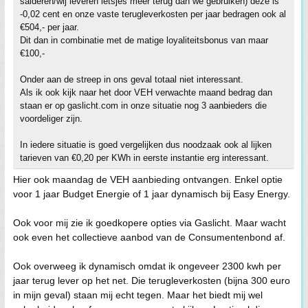
salderen/wij leveren ietsjes meer terug dan we gebruiken) deze is
-0,02 cent en onze vaste terugleverkosten per jaar bedragen ook al
€504,- per jaar.
Dit dan in combinatie met de matige loyaliteitsbonus van maar
€100,-
Onder aan de streep in ons geval totaal niet interessant.
Als ik ook kijk naar het door VEH verwachte maand bedrag dan
staan er op gaslicht.com in onze situatie nog 3 aanbieders die
voordeliger zijn.
In iedere situatie is goed vergelijken dus noodzaak ook al lijken
tarieven van €0,20 per KWh in eerste instantie erg interessant.
Hier ook maandag de VEH aanbieding ontvangen. Enkel optie
voor 1 jaar Budget Energie of 1 jaar dynamisch bij Easy Energy.
Ook voor mij zie ik goedkopere opties via Gaslicht. Maar wacht
ook even het collectieve aanbod van de Consumentenbond af.
Ook overweeg ik dynamisch omdat ik ongeveer 2300 kwh per
jaar terug lever op het net. Die terugleverkosten (bijna 300 euro
in mijn geval) staan mij echt tegen. Maar het biedt mij wel