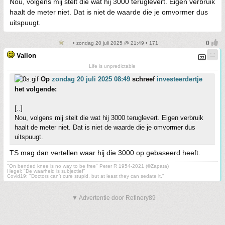
Nou, volgens mij stelt die wat hij 3000 teruglevert. Eigen verbruik
haalt de meter niet. Dat is niet de waarde die je omvormer dus
uitspuugt.
• zondag 20 juli 2025 @ 21:49 • 171
Vallon
Life is unpredictable
Op
zondag 20 juli 2025 08:49
schreef
investeerdertje
het volgende:
[..]
Nou, volgens mij stelt die wat hij 3000 teruglevert. Eigen verbruik
haalt de meter niet. Dat is niet de waarde die je omvormer dus
uitspuugt.
TS mag dan vertellen waar hij die 3000 op gebaseerd heeft.
"On bended knee is no way to be free" Peter R 1954-2021 (©Zapata)
Hegel: "De waarheid is subjectief"
Covid19: "Doctors can’t cure stupid, but at least they can sedate it."
▼ Advertentie door Refinery89