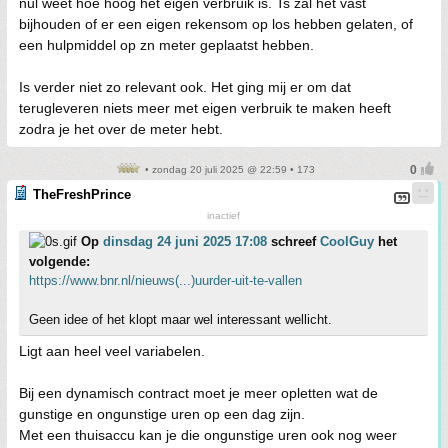
nul weet hoe hoog het eigen verbruik is. Ts zal het vast
bijhouden of er een eigen rekensom op los hebben gelaten, of
een hulpmiddel op zn meter geplaatst hebben.
Is verder niet zo relevant ook. Het ging mij er om dat
terugleveren niets meer met eigen verbruik te maken heeft
zodra je het over de meter hebt.
• zondag 20 juli 2025 @ 22:59 • 173
TheFreshPrince
inactief
Op
dinsdag 24 juni 2025 17:08
schreef
CoolGuy
het
volgende:
https://www.bnr.nl/nieuws(...)uurder-uit-te-vallen
Geen idee of het klopt maar wel interessant wellicht.
Ligt aan heel veel variabelen.
Bij een dynamisch contract moet je meer opletten wat de
gunstige en ongunstige uren op een dag zijn.
Met een thuisaccu kan je die ongunstige uren ook nog weer