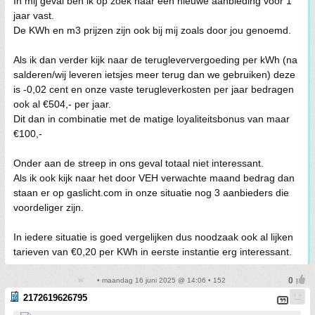
In mij geval ben ik op zoek naar een nieuwe aanbieding voor 1
jaar vast.
De KWh en m3 prijzen zijn ook bij mij zoals door jou genoemd.
Als ik dan verder kijk naar de terugleververgoeding per kWh (na
salderen/wij leveren ietsjes meer terug dan we gebruiken) deze
is -0,02 cent en onze vaste terugleverkosten per jaar bedragen
ook al €504,- per jaar.
Dit dan in combinatie met de matige loyaliteitsbonus van maar
€100,-
Onder aan de streep in ons geval totaal niet interessant.
Als ik ook kijk naar het door VEH verwachte maand bedrag dan
staan er op gaslicht.com in onze situatie nog 3 aanbieders die
voordeliger zijn.
In iedere situatie is goed vergelijken dus noodzaak ook al lijken
tarieven van €0,20 per KWh in eerste instantie erg interessant.
• maandag 16 juni 2025 @ 14:06 • 152
2172619626795