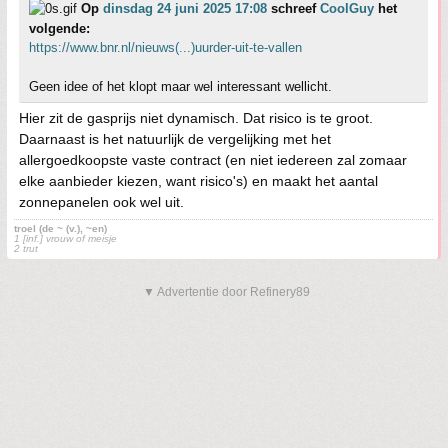
Op
dinsdag 24 juni 2025 17:08
schreef
CoolGuy
het
volgende:
https://www.bnr.nl/nieuws(...)uurder-uit-te-vallen
Geen idee of het klopt maar wel interessant wellicht.
Hier zit de gasprijs niet dynamisch. Dat risico is te groot.
Daarnaast is het natuurlijk de vergelijking met het
allergoedkoopste vaste contract (en niet iedereen zal zomaar
elke aanbieder kiezen, want risico's) en maakt het aantal
zonnepanelen ook wel uit.
troel (de ~ (v.), ~en)
1 [inf.] vrouw of meisje
2 trut
▼ Advertentie door Refinery89