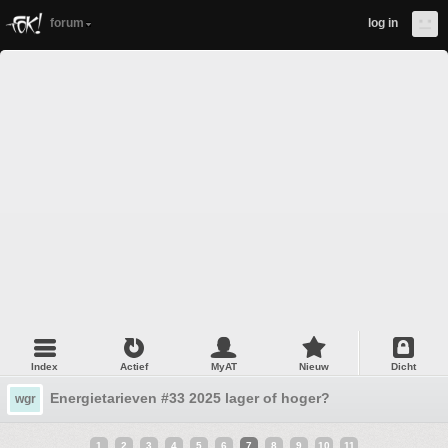
forum
log in
Index
Actief
MyAT
Nieuw
Dicht
Energietarieven #33 2025 lager of hoger?
wgr
1
2
3
4
5
6
7
8
9
10
11