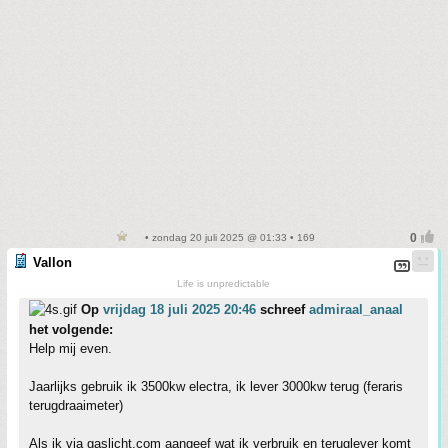
• zondag 20 juli 2025 @ 01:33 • 169
Vallon
Life is unpredictable
Op
vrijdag 18 juli 2025 20:46
schreef
admiraal_anaal
het volgende:
Help mij even.
Jaarlijks gebruik ik 3500kw electra, ik lever 3000kw terug (feraris
terugdraaimeter)
Als ik via gaslicht.com aangeef wat ik verbruik en teruglever komt