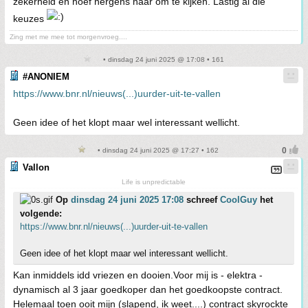
zekerheid en hoef nergens naar om te kijken. Lastig al die
keuzes
Zing met me mee tot morgenvroeg....
• dinsdag 24 juni 2025 @ 17:08 • 161
#ANONIEM
https://www.bnr.nl/nieuws(...)uurder-uit-te-vallen
Geen idee of het klopt maar wel interessant wellicht.
• dinsdag 24 juni 2025 @ 17:27 • 162
Vallon
Life is unpredictable
Op
dinsdag 24 juni 2025 17:08
schreef
CoolGuy
het
volgende:
https://www.bnr.nl/nieuws(...)uurder-uit-te-vallen
Geen idee of het klopt maar wel interessant wellicht.
Kan inmiddels idd vriezen en dooien.Voor mij is - elektra -
dynamisch al 3 jaar goedkoper dan het goedkoopste contract.
Helemaal toen ooit mijn (slapend, ik weet....) contract skyrockte