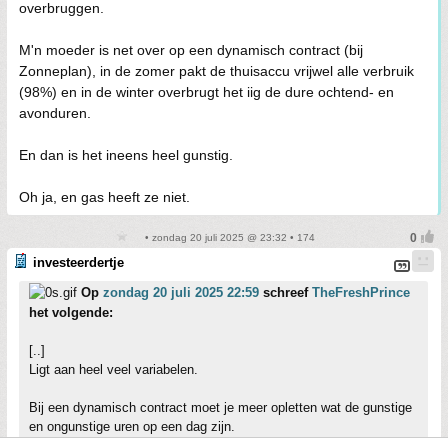
overbruggen.
M'n moeder is net over op een dynamisch contract (bij
Zonneplan), in de zomer pakt de thuisaccu vrijwel alle verbruik
(98%) en in de winter overbrugt het iig de dure ochtend- en
avonduren.
En dan is het ineens heel gunstig.
Oh ja, en gas heeft ze niet.
• zondag 20 juli 2025 @ 23:32 • 174
investeerdertje
Op
zondag 20 juli 2025 22:59
schreef
TheFreshPrince
het volgende:
[..]
Ligt aan heel veel variabelen.
Bij een dynamisch contract moet je meer opletten wat de gunstige
en ongunstige uren op een dag zijn.
Met een thuisaccu kan je die ongunstige uren ook nog weer