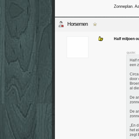
Zonneplan. Aa
Horsemen
Half miljoen 
quote:
Half 
een z
Circa
door 
Broer
al di
De an
zonne
De an
zonne
„En d
het e
zegt 