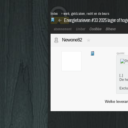
Index
»
werk, geldzaken, recht en de beurs
Energietarieven #33 2025 lager of hog
abonnement
Unibet
Coolblue
Bitvavo
Newone82
quote:
[..]
De he
Exclu
Welke leveranc