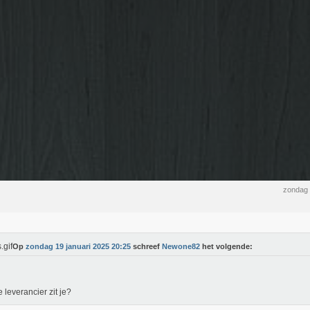
zondag 
Op
zondag 19 januari 2025 20:25
schreef
Newone82
het volgende:
 leverancier zit je?