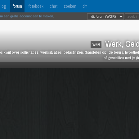
log
forum
fotoboek
chat
zoeken
dm
om een gratis account aan te maken
.
Werk, Geld
WGR
les kwijt over sollicitaties, werksituaties, belastingen, (handelen op) de beurs, hypot
of geschillen met je (