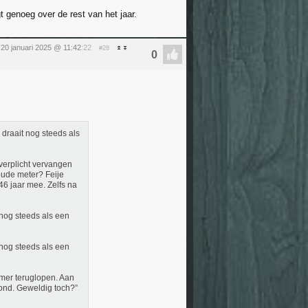
 genoeg over de rest van het jaar.
20 januari 2025 @ 11:42
:22
#28
 draait nog steeds als
verplicht vervangen
oude meter? Feije
46 jaar mee. Zelfs na
nog steeds als een
nog steeds als een
omer teruglopen. Aan
tond. Geweldig toch?”