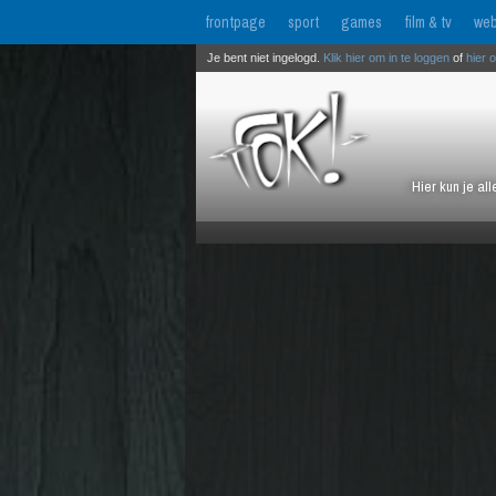
frontpage
sport
games
film & tv
web
Je bent niet ingelogd.
Klik hier om in te loggen
of
hier 
Hier kun je al