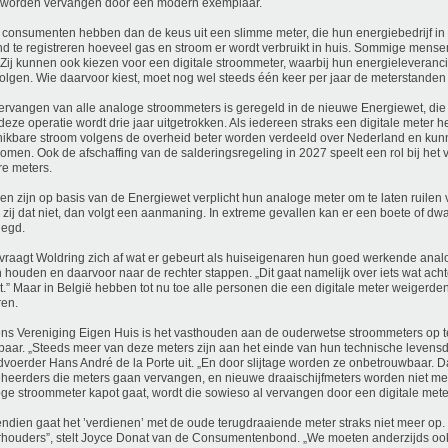
 worden vervangen door een modern exemplaar.
consumenten hebben dan de keus uit een slimme meter, die hun energiebedrijf in s
nd te registreren hoeveel gas en stroom er wordt verbruikt in huis. Sommige mensen
 Zij kunnen ook kiezen voor een digitale stroommeter, waarbij hun energieleverancie
olgen. Wie daarvoor kiest, moet nog wel steeds één keer per jaar de meterstande
ervangen van alle analoge stroommeters is geregeld in de nieuwe Energiewet, die la
deze operatie wordt drie jaar uitgetrokken. Als iedereen straks een digitale meter he
ikbare stroom volgens de overheid beter worden verdeeld over Nederland en kun
omen. Ook de afschaffing van de salderingsregeling in 2027 speelt een rol bij het
e meters.
n zijn op basis van de Energiewet verplicht hun analoge meter om te laten ruilen v
zij dat niet, dan volgt een aanmaning. In extreme gevallen kan er een boete of 
legd.
vraagt Woldring zich af wat er gebeurt als huiseigenaren hun goed werkende anal
n houden en daarvoor naar de rechter stappen. „Dit gaat namelijk over iets wat ach
t.” Maar in België hebben tot nu toe alle personen die een digitale meter weigerde
ren.
ns Vereniging Eigen Huis is het vasthouden aan de ouderwetse stroommeters op te
aar. „Steeds meer van deze meters zijn aan het einde van hun technische levensdu
voerder Hans André de la Porte uit. „En door slijtage worden ze onbetrouwbaar. 
heerders die meters gaan vervangen, en nieuwe draaischijfmeters worden niet me
ge stroommeter kapot gaat, wordt die sowieso al vervangen door een digitale mete
ndien gaat het ’verdienen’ met de oude terugdraaiende meter straks niet meer op. 
houders”, stelt Joyce Donat van de Consumentenbond. „We moeten anderzijds ook 