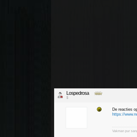
Lospedrosa
$
De reacties o
https://www.nu
Vakman pur san