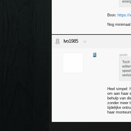
energ
Bron:
https://
Nog minimaal 
Ivo1985
quote:
Toch 
wille
speel
verlo
Heel simpel: 
om aan haar e
behulp van di
zonder meer t
tijdelijke on
haar monteurs