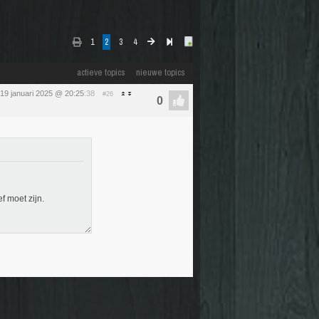
1
2
3
4
actieve topics
nieuwe topics
19 januari 2025 @ 20:25
:38
#26
f moet zijn.