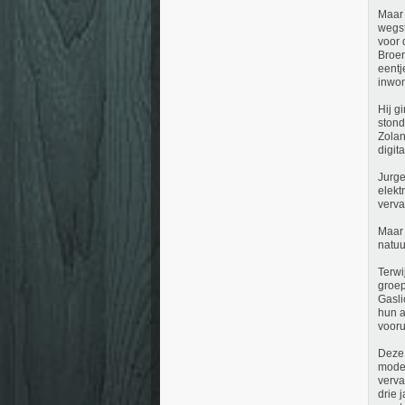
Maar 
wegst
voor 
Broer
eentj
inwon
Hij g
stond
Zolan
digit
Jurge
elekt
verva
Maar 
natuu
Terwi
groep
Gasli
hun a
vooru
Deze 
moder
verva
drie 