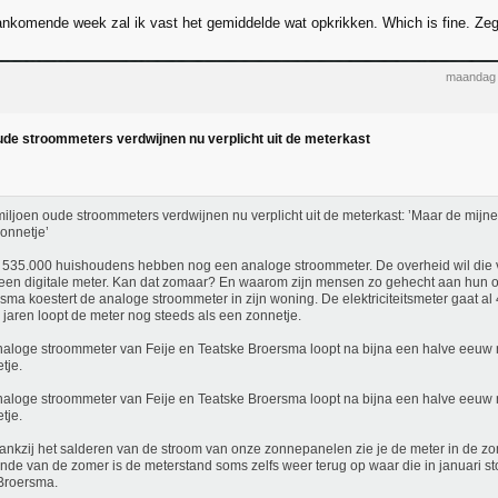
nkomende week zal ik vast het gemiddelde wat opkrikken. Which is fine. Zegt
maandag 
oude stroommeters verdwijnen nu verplicht uit de meterkast
miljoen oude stroommeters verdwijnen nu verplicht uit de meterkast: ’Maar de mijne
onnetje’
 535.000 huishoudens hebben nog een analoge stroommeter. De overheid wil die 
een digitale meter. Kan dat zomaar? En waarom zijn mensen zo gehecht aan hun 
sma koestert de analoge stroommeter in zijn woning. De elektriciteitsmeter gaat al 
e jaren loopt de meter nog steeds als een zonnetje.
aloge stroommeter van Feije en Teatske Broersma loopt na bijna een halve eeuw 
tje.
aloge stroommeter van Feije en Teatske Broersma loopt na bijna een halve eeuw 
tje.
ankzij het salderen van de stroom van onze zonnepanelen zie je de meter in de z
inde van de zomer is de meterstand soms zelfs weer terug op waar die in januari s
Broersma.