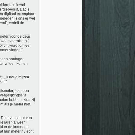
lderen, oftewel
giebedrijf. Dat is
n digitaal exemplaar.
 geleden is ons er wel
al”, vertelt de
mmeter voor de deur
 weer vertrokken.”
plicht wordt om een
ammer vinden.”
ar een analoge
eter wilden komen
. „Ik houd mijzelf
den.”
itsmeter, is er een
vergelijkingssite
elen hebben, zien zij
ht als je meter niet
. De levensduur van
ele jaren alweer
ijkt er de komende
dat hun meter nu echt