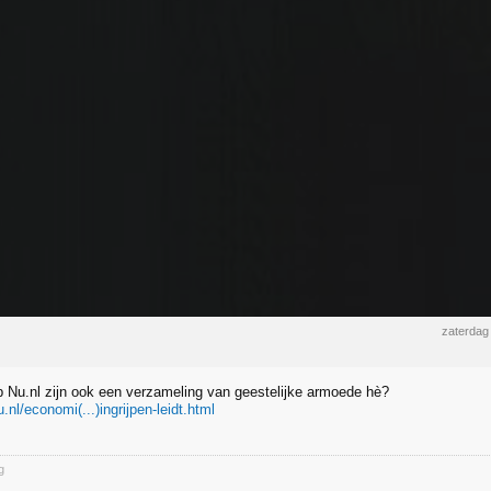
zaterdag
p Nu.nl zijn ook een verzameling van geestelijke armoede hè?
.nl/economi(...)ingrijpen-leidt.html
g