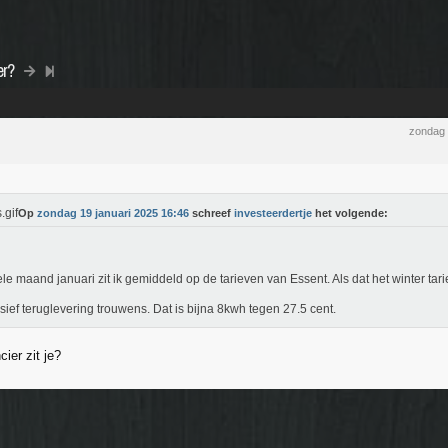
er?
zondag 
Op
zondag 19 januari 2025 16:46
schreef
investeerdertje
het volgende:
le maand januari zit ik gemiddeld op de tarieven van Essent. Als dat het winter tarie
sief teruglevering trouwens. Dat is bijna 8kwh tegen 27.5 cent.
ier zit je?