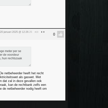
20 januari 2025 @ 12:26
:26
#29
oge meter per se
ter de voordeur
n, hun rechtszaak
De netbeheerder heeft het recht
triciteitswet als gaswet. Met
 dat zal in deze gevallen ook
praak, kan de rechtbank zelfs een
die de netbeheerder nodig heeft om