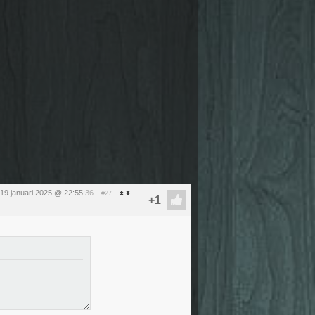
19 januari 2025 @ 22:55
:36
#27