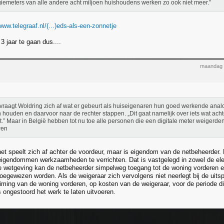
iemeters van alle andere acht miljoen huishoudens werken zo ook niet meer.”
www.telegraaf.nl/(...)eds-als-een-zonnetje
3 jaar te gaan dus....
maandag 
vraagt Woldring zich af wat er gebeurt als huiseigenaren hun goed werkende anal
n houden en daarvoor naar de rechter stappen. „Dit gaat namelijk over iets wat ach
t.” Maar in België hebben tot nu toe alle personen die een digitale meter weigerde
ren
het speelt zich af achter de voordeur, maar is eigendom van de netbeheerder. 
igendommen werkzaamheden te verrichten. Dat is vastgelegd in zowel de elek
e wetgeving kan de netbeheerder simpelweg toegang tot de woning vorderen en
oegewezen worden. Als de weigeraar zich vervolgens niet neerlegt bij de uits
truiming van de woning vorderen, op kosten van de weigeraar, voor de periode 
 ongestoord het werk te laten uitvoeren.