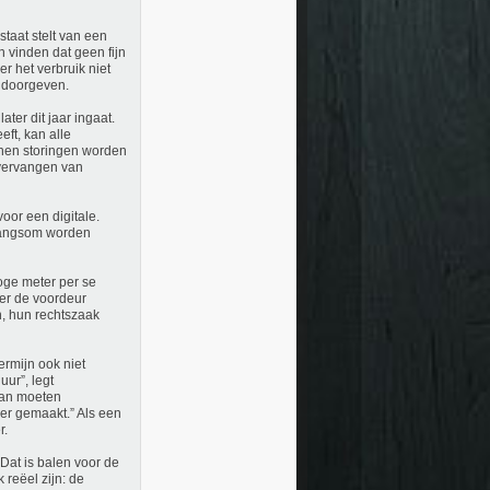
taat stelt van een
 vinden dat geen fijn
r het verbruik niet
n doorgeven.
ter dit jaar ingaat.
eft, kan alle
nen storingen worden
 vervangen van
oor een digitale.
dwangsom worden
oge meter per se
ter de voordeur
n, hun rechtszaak
rmijn ook niet
ur”, legt
Dan moeten
er gemaakt.” Als een
r.
Dat is balen voor de
reëel zijn: de