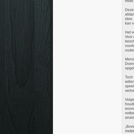
moet
Deze 
afsta
idee.
kan v
Het v
Voor 
besch
voork
ouder
Mense
Doen 
opge
Toch 
wille
speel
verlo
Volge
houdb
woord
netbe
analo
„Bove
meter