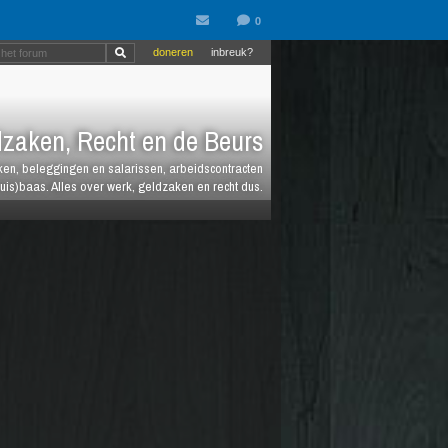
doneren
inbreuk?
zaken, Recht en de Beurs
heken, beleggingen en salarissen, arbeidscontracten
huis)baas. Alles over werk, geldzaken en recht dus.