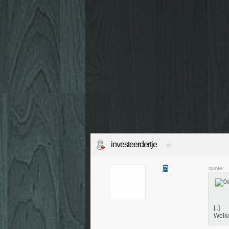
investeerdertje
quote:
[..]
Welke