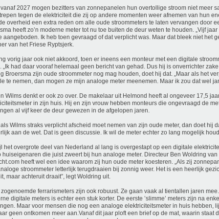
vanaf 2027 mogen bezitters van zonnepanelen hun overtollige stroom niet meer sa
repen tegen de elektriciteit die zij op andere momenten weer afnemen van hun ener
de overheid een extra reden om alle oude stroommeters te laten vervangen door ee
sma heeft zo’n moderne meter tot nu toe buiten de deur weten te houden. „Vijf jaar
e aangeboden. Ik heb toen gevraagd of dat verplicht was. Maar dat bleek niet het gev
er van het Friese Ryptsjerk.
ing vorig jaar ook niet akkoord, toen er ineens een monteur met een digitale stroo
. „Ik had daar vooraf helemaal geen bericht van gehad. Dus hij is onverrichter zake
g Broersma zijn oude stroommeter nog mag houden, doet hij dat. „Maar als het ver
ale te nemen, dan mogen ze mijn analoge meter meenemen. Maar ik zou dat wel j
n Wilms denkt er ook zo over. De makelaar uit Helmond heeft al ongeveer 17,5 ja
riciteitsmeter in zijn huis. Hij en zijn vrouw hebben monteurs die ongevraagd de m
ngen al vijf keer de deur gewezen in de afgelopen jaren.
als Wilms straks verplicht afscheid moet nemen van zijn oude meter, dan doet hij dat
rlijk aan de wet. Dat is geen discussie. Ik wil de meter echter zo lang mogelijk hou
jl het overgrote deel van Nederland al lang is overgestapt op een digitale elektricite
 huiseigenaren die juist zweert bij hun analoge meter. Directeur Ben Woldring van 
cht.com heeft wel een idee waarom zij hun oude meter koesteren. „Als zij zonnepan
naloge stroommeter letterlijk terugdraaien bij zonnig weer. Het is een heerlijk gezic
it, maar achteruit draait”, legt Woldring uit.
zogenoemde ferrarismeters zijn ook robuust. Ze gaan vaak al tientallen jaren mee
ne digitale meters is echter een stuk korter. De eerste ’slimme’ meters zijn na enk
ngen. Maar voor mensen die nog een analoge elektriciteitsmeter in huis hebben, l
jaar geen ontkomen meer aan.Vanaf dit jaar ploft een brief op de mat, waarin staat 