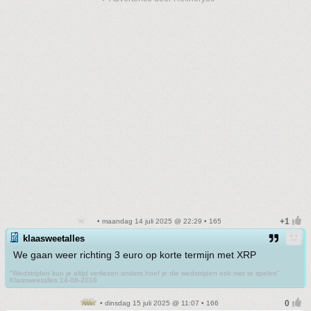
• maandag 14 juli 2025 @ 22:29 • 165
klaasweetalles
We gaan weer richting 3 euro op korte termijn met XRP
"Wedstrijden kun je altijd verliezen anders hoef je die wedstrijden ook niet te spelen"
Klaasweetalles 14-08-2018
• dinsdag 15 juli 2025 @ 11:07 • 166