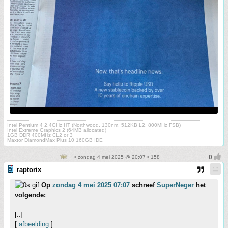
Intel Pentium 4 2.4GHz HT (Northwood, 130nm, 512KB L2, 800MHz FSB)
Intel Extreme Graphics 2 (64MB allocated)
1GB DDR 400MHz CL2 or 3
Maxtor DiamondMax Plus 10 160GB IDE
• zondag 4 mei 2025 @ 20:07 • 158
raptorix
Op
zondag 4 mei 2025 07:07
schreef
SuperNeger
het
volgende:
[..]
[
afbeelding
]