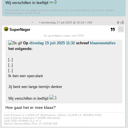
Wij verschillen in leeftijd
"Wedstrijden kun je altijd verliezen anders hoef je die wedstrijden ook niet te spelen"
Klaasweetalles 14-08-2018
• donderdag 17 juli 2025 @ 10:24 • 169
SuperNeger
De gezelligste neger van FOK!
Op
dinsdag 15 juli 2025 11:32
schreef
klaasweetalles
het volgende:
[..]
[..]
[..]
Ik ben een speculant
Jij bent een lange termijn denker
Wij verschillen in leeftijd
Hoe gaat het er mee klaas?
Intel Pentium 4 2.4GHz HT (Northwood, 130nm, 512KB L2, 800MHz FSB)
Intel Extreme Graphics 2 (64MB allocated)
1GB DDR 400MHz CL2 or 3
Maxtor DiamondMax Plus 10 160GB IDE