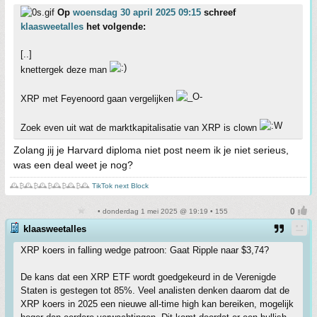
Op
woensdag 30 april 2025 09:15
schreef
klaasweetalles
het volgende:
[..]
knettergek deze man
XRP met Feyenoord gaan vergelijken
Zoek even uit wat de marktkapitalisatie van XRP is clown
Zolang jij je Harvard diploma niet post neem ik je niet serieus,
was een deal weet je nog?
🕰️₿🕰️₿🕰️₿🕰️₿🕰️₿🕰️
TikTok next Block
• donderdag 1 mei 2025 @ 19:19 • 155
klaasweetalles
XRP koers in falling wedge patroon: Gaat Ripple naar $3,74?
De kans dat een XRP ETF wordt goedgekeurd in de Verenigde
Staten is gestegen tot 85%. Veel analisten denken daarom dat de
XRP koers in 2025 een nieuwe all-time high kan bereiken, mogelijk