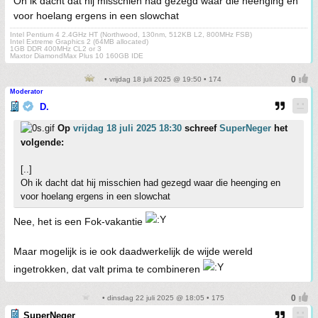
Oh ik dacht dat hij misschien had gezegd waar die heenging en
voor hoelang ergens in een slowchat
Intel Pentium 4 2.4GHz HT (Northwood, 130nm, 512KB L2, 800MHz FSB)
Intel Extreme Graphics 2 (64MB allocated)
1GB DDR 400MHz CL2 or 3
Maxtor DiamondMax Plus 10 160GB IDE
• vrijdag 18 juli 2025 @ 19:50 • 174
Moderator
D.
Op
vrijdag 18 juli 2025 18:30
schreef
SuperNeger
het
volgende:
[..]
Oh ik dacht dat hij misschien had gezegd waar die heenging en
voor hoelang ergens in een slowchat
Nee, het is een Fok-vakantie
Maar mogelijk is ie ook daadwerkelijk de wijde wereld
ingetrokken, dat valt prima te combineren
• dinsdag 22 juli 2025 @ 18:05 • 175
SuperNeger