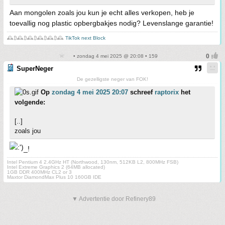
Aan mongolen zoals jou kun je echt alles verkopen, heb je
toevallig nog plastic opbergbakjes nodig? Levenslange garantie!
🕰️₿🕰️₿🕰️₿🕰️₿🕰️₿🕰️
TikTok next Block
• zondag 4 mei 2025 @ 20:08 • 159
SuperNeger
De gezelligste neger van FOK!
Op
zondag 4 mei 2025 20:07
schreef
raptorix
het
volgende:
[..]
zoals jou
_!
Intel Pentium 4 2.4GHz HT (Northwood, 130nm, 512KB L2, 800MHz FSB)
Intel Extreme Graphics 2 (64MB allocated)
1GB DDR 400MHz CL2 or 3
Maxtor DiamondMax Plus 10 160GB IDE
▼ Advertentie door Refinery89