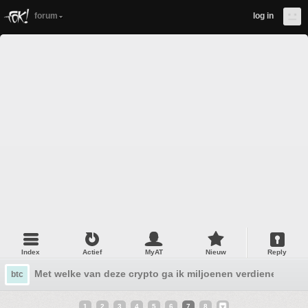
forum
log in
Index
Actief
MyAT
Nieuw
Reply
Met welke van deze crypto ga ik miljoenen verdienen in 2
btc
1
2
3
4
5
6
7
8