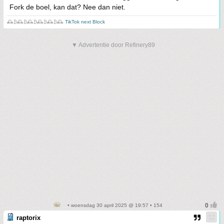
Fork de boel, kan dat? Nee dan niet.
🕰️₿🕰️₿🕰️₿🕰️₿🕰️₿🕰️
TikTok next Block
▼ Advertentie door Refinery89
• woensdag 30 april 2025 @ 19:57 • 154
raptorix