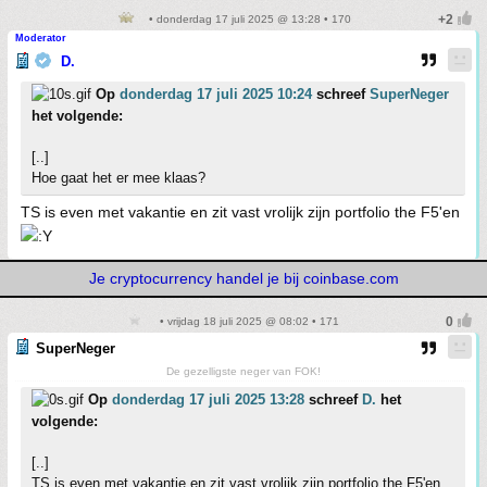
• donderdag 17 juli 2025 @ 13:28 • 170
Moderator
D.
Op
donderdag 17 juli 2025 10:24
schreef
SuperNeger
het volgende:
[..]
Hoe gaat het er mee klaas?
TS is even met vakantie en zit vast vrolijk zijn portfolio the F5'en
Je cryptocurrency handel je bij coinbase.com
• vrijdag 18 juli 2025 @ 08:02 • 171
SuperNeger
De gezelligste neger van FOK!
Op
donderdag 17 juli 2025 13:28
schreef
D.
het
volgende:
[..]
TS is even met vakantie en zit vast vrolijk zijn portfolio the F5'en