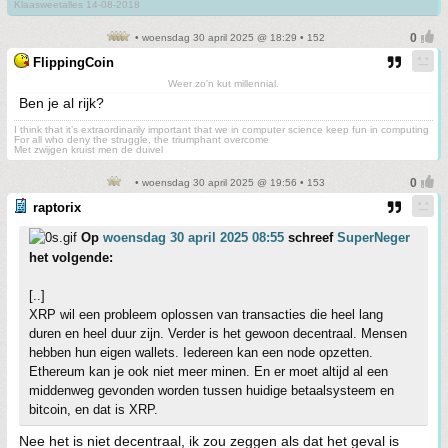
Klaasweetalles 14-08-2018
• woensdag 30 april 2025 @ 18:29 • 152
FlippingCoin
Weer zo'n kut millennial.
Ben je al rijk?
I think that it’s extraordinarily important that we in computer science keep fun in computing
For all who deny the struggle, the triumphant overcome
Met zwijgen kruist men de duivel
• woensdag 30 april 2025 @ 19:56 • 153
raptorix
Op
woensdag 30 april 2025 08:55
schreef
SuperNeger
het volgende:
[..]
XRP wil een probleem oplossen van transacties die heel lang
duren en heel duur zijn. Verder is het gewoon decentraal. Mensen
hebben hun eigen wallets. Iedereen kan een node opzetten.
Ethereum kan je ook niet meer minen. En er moet altijd al een
middenweg gevonden worden tussen huidige betaalsysteem en
bitcoin, en dat is XRP.
Nee het is niet decentraal, ik zou zeggen als dat het geval is