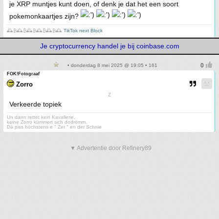
je XRP muntjes kunt doen, of denk je dat het een soort
pokemonkaartjes zijn?
🕰️₿🕰️₿🕰️₿🕰️₿🕰️₿🕰️
TikTok next Block
Je cryptocurrency handel je bij coinbase.com
• donderdag 8 mei 2025 @ 19:05 • 161
FOK!Fotograaf
Zorro
Z
Verkeerde topiek
Un dann rettet kein Kavallerie,
keine Zorro kümmert sich dodrömm.
Dä piss höchstens e " Zet " en der Schnie
▼ Advertentie door Refinery89