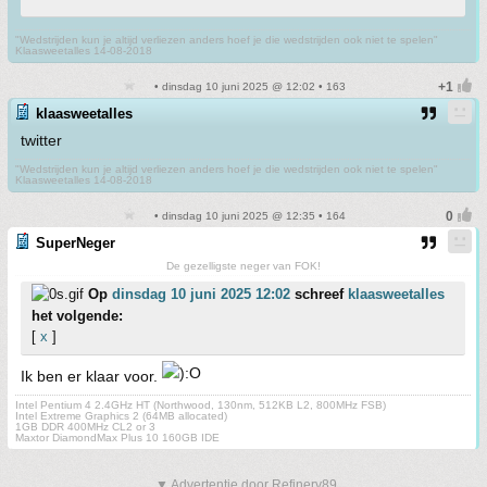
"Wedstrijden kun je altijd verliezen anders hoef je die wedstrijden ook niet te spelen"
Klaasweetalles 14-08-2018
• dinsdag 10 juni 2025 @ 12:02 • 163
klaasweetalles
twitter
"Wedstrijden kun je altijd verliezen anders hoef je die wedstrijden ook niet te spelen"
Klaasweetalles 14-08-2018
• dinsdag 10 juni 2025 @ 12:35 • 164
SuperNeger
De gezelligste neger van FOK!
Op
dinsdag 10 juni 2025 12:02
schreef
klaasweetalles
het volgende:
[
x
]
Ik ben er klaar voor.
Intel Pentium 4 2.4GHz HT (Northwood, 130nm, 512KB L2, 800MHz FSB)
Intel Extreme Graphics 2 (64MB allocated)
1GB DDR 400MHz CL2 or 3
Maxtor DiamondMax Plus 10 160GB IDE
▼ Advertentie door Refinery89