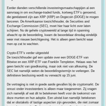
Eerder dienden verschillende investeringsmaatschappijen al een
aanvraag in om exchange-traded funds, kortweg ETF’s genoemd,
die gerelateerd zijn aan XRP (XRP) en Dogecoin (DOGE) te mogen
lanceren. De Amerikaanse toezichthouder, de Securities and
Exchange Commission (SEC), moet hier haar licht over laten
schijnen. Nu de gehele cryptowereld al lange tijd in spanning
afwacht op de beoordeling, kwam de beoordelaar dinsdag eindelijk
weer met nieuwe berichtgeving. Het is alleen geen bericht waar
men op zat te wachten.
Crypto-ETF’s verder uitgesteld
De toezichthouder gaf een update over een DOGE-ETF van
Bitwise en een XRP-ETF van Franklin Templeton. Helaas was het
geen bericht van goedkeuring, maar ook niet van afkeuring. De
SEC liet namelijk weten de beoordelingstermijn te verlengen. De
definitieve beslissing wordt nu verwacht op 15 juni.
De vertraging is niet in goede aarde gevallen bij de cryptomarkt. De
onrust onder investeerders is alleen maar toegenomen. Zij vragen
zich namelijk af wat dit te betekenen heeft voor de toekomst van
deze munten en hun adoptie. Een uitstel kan namelijk betekenen
dat er obstakels of lastige aspecten zijn gevonden, die niet zomaar