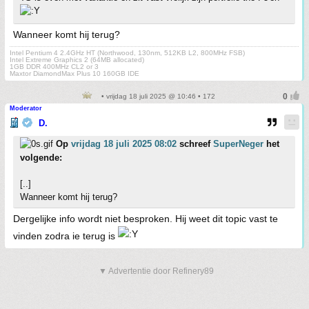
Wanneer komt hij terug?
Intel Pentium 4 2.4GHz HT (Northwood, 130nm, 512KB L2, 800MHz FSB)
Intel Extreme Graphics 2 (64MB allocated)
1GB DDR 400MHz CL2 or 3
Maxtor DiamondMax Plus 10 160GB IDE
• vrijdag 18 juli 2025 @ 10:46 • 172
Moderator
D.
Op
vrijdag 18 juli 2025 08:02
schreef
SuperNeger
het
volgende:
[..]
Wanneer komt hij terug?
Dergelijke info wordt niet besproken. Hij weet dit topic vast te
vinden zodra ie terug is
▼ Advertentie door Refinery89