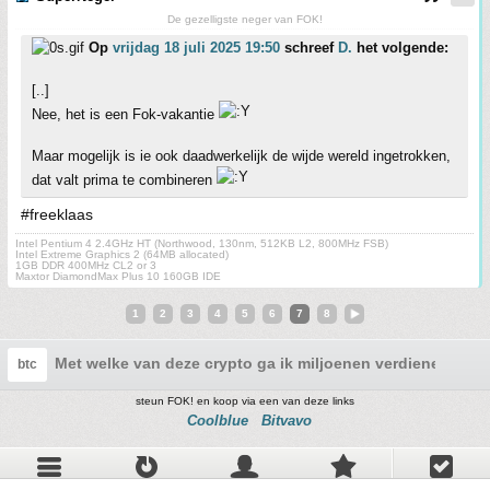
De gezelligste neger van FOK!
Op
vrijdag 18 juli 2025 19:50
schreef
D.
het volgende:
[..]
Nee, het is een Fok-vakantie
Maar mogelijk is ie ook daadwerkelijk de wijde wereld ingetrokken,
dat valt prima te combineren
#freeklaas
Intel Pentium 4 2.4GHz HT (Northwood, 130nm, 512KB L2, 800MHz FSB)
Intel Extreme Graphics 2 (64MB allocated)
1GB DDR 400MHz CL2 or 3
Maxtor DiamondMax Plus 10 160GB IDE
1
2
3
4
5
6
7
8
Met welke van deze crypto ga ik miljoenen verdienen in 2
btc
steun FOK! en koop via een van deze links
Coolblue
Bitvavo
Index
Actief
MyAT
Nieuw
Opslaan