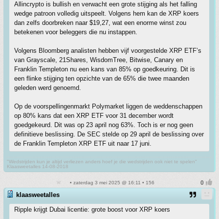
Allincrypto is bullish en verwacht een grote stijging als het falling
wedge patroon volledig uitspeelt. Volgens hem kan de XRP koers
dan zelfs doorbreken naar $19,27, wat een enorme winst zou
betekenen voor beleggers die nu instappen.
Volgens Bloomberg analisten hebben vijf voorgestelde XRP ETF’s
van Grayscale, 21Shares, WisdomTree, Bitwise, Canary en
Franklin Templeton nu een kans van 85% op goedkeuring. Dit is
een flinke stijging ten opzichte van de 65% die twee maanden
geleden werd genoemd.
Op de voorspellingenmarkt Polymarket liggen de weddenschappen
op 80% kans dat een XRP ETF voor 31 december wordt
goedgekeurd. Dit was op 23 april nog 63%. Toch is er nog geen
definitieve beslissing. De SEC stelde op 29 april de beslissing over
de Franklin Templeton XRP ETF uit naar 17 juni.
"Wedstrijden kun je altijd verliezen anders hoef je die wedstrijden ook niet te spelen"
Klaasweetalles 14-08-2018
• zaterdag 3 mei 2025 @ 16:11 • 156
klaasweetalles
Ripple krijgt Dubai licentie: grote boost voor XRP koers