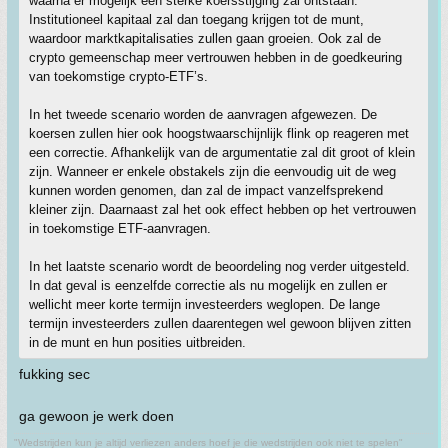
waarna er mogelijk een sterke koersstijging zal ontstaan.
Institutioneel kapitaal zal dan toegang krijgen tot de munt,
waardoor marktkapitalisaties zullen gaan groeien. Ook zal de
crypto gemeenschap meer vertrouwen hebben in de goedkeuring
van toekomstige crypto-ETF’s.
In het tweede scenario worden de aanvragen afgewezen. De
koersen zullen hier ook hoogstwaarschijnlijk flink op reageren met
een correctie. Afhankelijk van de argumentatie zal dit groot of klein
zijn. Wanneer er enkele obstakels zijn die eenvoudig uit de weg
kunnen worden genomen, dan zal de impact vanzelfsprekend
kleiner zijn. Daarnaast zal het ook effect hebben op het vertrouwen
in toekomstige ETF-aanvragen.
In het laatste scenario wordt de beoordeling nog verder uitgesteld.
In dat geval is eenzelfde correctie als nu mogelijk en zullen er
wellicht meer korte termijn investeerders weglopen. De lange
termijn investeerders zullen daarentegen wel gewoon blijven zitten
in de munt en hun posities uitbreiden.
fukking sec
ga gewoon je werk doen
"Wedstrijden kun je altijd verliezen anders hoef je die wedstrijden ook niet te spelen"