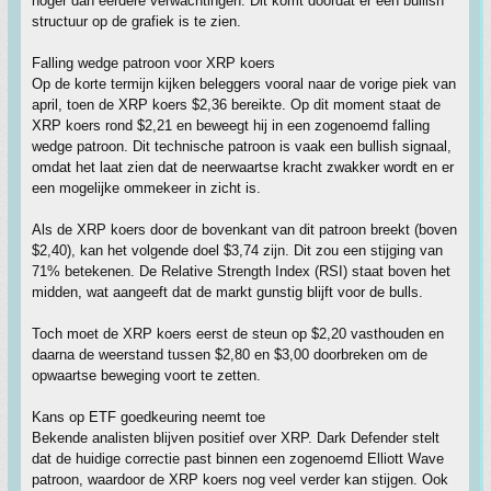
hoger dan eerdere verwachtingen. Dit komt doordat er een bullish
structuur op de grafiek is te zien.
Falling wedge patroon voor XRP koers
Op de korte termijn kijken beleggers vooral naar de vorige piek van
april, toen de XRP koers $2,36 bereikte. Op dit moment staat de
XRP koers rond $2,21 en beweegt hij in een zogenoemd falling
wedge patroon. Dit technische patroon is vaak een bullish signaal,
omdat het laat zien dat de neerwaartse kracht zwakker wordt en er
een mogelijke ommekeer in zicht is.
Als de XRP koers door de bovenkant van dit patroon breekt (boven
$2,40), kan het volgende doel $3,74 zijn. Dit zou een stijging van
71% betekenen. De Relative Strength Index (RSI) staat boven het
midden, wat aangeeft dat de markt gunstig blijft voor de bulls.
Toch moet de XRP koers eerst de steun op $2,20 vasthouden en
daarna de weerstand tussen $2,80 en $3,00 doorbreken om de
opwaartse beweging voort te zetten.
Kans op ETF goedkeuring neemt toe
Bekende analisten blijven positief over XRP. Dark Defender stelt
dat de huidige correctie past binnen een zogenoemd Elliott Wave
patroon, waardoor de XRP koers nog veel verder kan stijgen. Ook