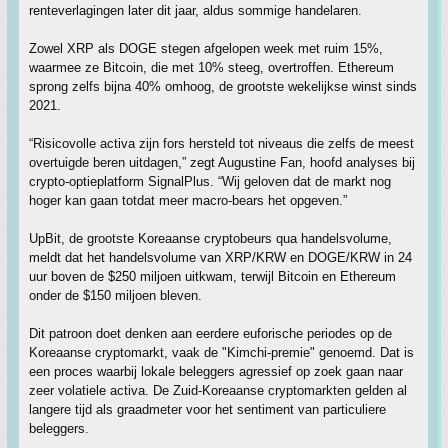
renteverlagingen later dit jaar, aldus sommige handelaren.
Zowel XRP als DOGE stegen afgelopen week met ruim 15%,
waarmee ze Bitcoin, die met 10% steeg, overtroffen. Ethereum
sprong zelfs bijna 40% omhoog, de grootste wekelijkse winst sinds
2021.
“Risicovolle activa zijn fors hersteld tot niveaus die zelfs de meest
overtuigde beren uitdagen,” zegt Augustine Fan, hoofd analyses bij
crypto-optieplatform SignalPlus. “Wij geloven dat de markt nog
hoger kan gaan totdat meer macro-bears het opgeven.”
UpBit, de grootste Koreaanse cryptobeurs qua handelsvolume,
meldt dat het handelsvolume van XRP/KRW en DOGE/KRW in 24
uur boven de $250 miljoen uitkwam, terwijl Bitcoin en Ethereum
onder de $150 miljoen bleven.
Dit patroon doet denken aan eerdere euforische periodes op de
Koreaanse cryptomarkt, vaak de "Kimchi-premie" genoemd. Dat is
een proces waarbij lokale beleggers agressief op zoek gaan naar
zeer volatiele activa. De Zuid-Koreaanse cryptomarkten gelden al
langere tijd als graadmeter voor het sentiment van particuliere
beleggers.