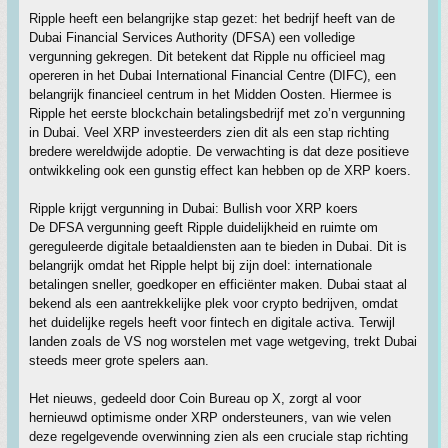
Ripple heeft een belangrijke stap gezet: het bedrijf heeft van de
Dubai Financial Services Authority (DFSA) een volledige
vergunning gekregen. Dit betekent dat Ripple nu officieel mag
opereren in het Dubai International Financial Centre (DIFC), een
belangrijk financieel centrum in het Midden Oosten. Hiermee is
Ripple het eerste blockchain betalingsbedrijf met zo’n vergunning
in Dubai. Veel XRP investeerders zien dit als een stap richting
bredere wereldwijde adoptie. De verwachting is dat deze positieve
ontwikkeling ook een gunstig effect kan hebben op de XRP koers.
Ripple krijgt vergunning in Dubai: Bullish voor XRP koers
De DFSA vergunning geeft Ripple duidelijkheid en ruimte om
gereguleerde digitale betaaldiensten aan te bieden in Dubai. Dit is
belangrijk omdat het Ripple helpt bij zijn doel: internationale
betalingen sneller, goedkoper en efficiënter maken. Dubai staat al
bekend als een aantrekkelijke plek voor crypto bedrijven, omdat
het duidelijke regels heeft voor fintech en digitale activa. Terwijl
landen zoals de VS nog worstelen met vage wetgeving, trekt Dubai
steeds meer grote spelers aan.
Het nieuws, gedeeld door Coin Bureau op X, zorgt al voor
hernieuwd optimisme onder XRP ondersteuners, van wie velen
deze regelgevende overwinning zien als een cruciale stap richting