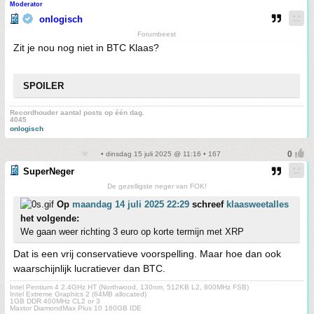
Moderator
onlogisch
Forumbeest
Zit je nou nog niet in BTC Klaas?
SPOILER
Recordhouder aantal posts op één dag.
4045
onlogisch
• dinsdag 15 juli 2025 @ 11:16 • 167
SuperNeger
De gezelligste neger van FOK!
Op
maandag 14 juli 2025 22:29
schreef
klaasweetalles
het volgende:
We gaan weer richting 3 euro op korte termijn met XRP
Dat is een vrij conservatieve voorspelling. Maar hoe dan ook
waarschijnlijk lucratiever dan BTC.
Intel Pentium 4 2.4GHz HT (Northwood, 130nm, 512KB L2, 800MHz FSB)
Intel Extreme Graphics 2 (64MB allocated)
1GB DDR 400MHz CL2 or 3
Maxtor DiamondMax Plus 10 160GB IDE