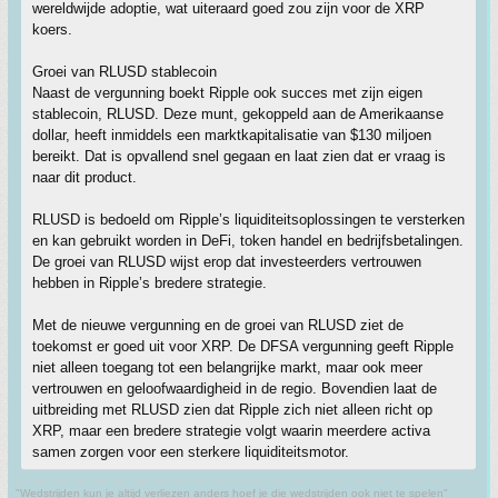
wereldwijde adoptie, wat uiteraard goed zou zijn voor de XRP
koers.
Groei van RLUSD stablecoin
Naast de vergunning boekt Ripple ook succes met zijn eigen
stablecoin, RLUSD. Deze munt, gekoppeld aan de Amerikaanse
dollar, heeft inmiddels een marktkapitalisatie van $130 miljoen
bereikt. Dat is opvallend snel gegaan en laat zien dat er vraag is
naar dit product.
RLUSD is bedoeld om Ripple’s liquiditeitsoplossingen te versterken
en kan gebruikt worden in DeFi, token handel en bedrijfsbetalingen.
De groei van RLUSD wijst erop dat investeerders vertrouwen
hebben in Ripple’s bredere strategie.
Met de nieuwe vergunning en de groei van RLUSD ziet de
toekomst er goed uit voor XRP. De DFSA vergunning geeft Ripple
niet alleen toegang tot een belangrijke markt, maar ook meer
vertrouwen en geloofwaardigheid in de regio. Bovendien laat de
uitbreiding met RLUSD zien dat Ripple zich niet alleen richt op
XRP, maar een bredere strategie volgt waarin meerdere activa
samen zorgen voor een sterkere liquiditeitsmotor.
"Wedstrijden kun je altijd verliezen anders hoef je die wedstrijden ook niet te spelen"