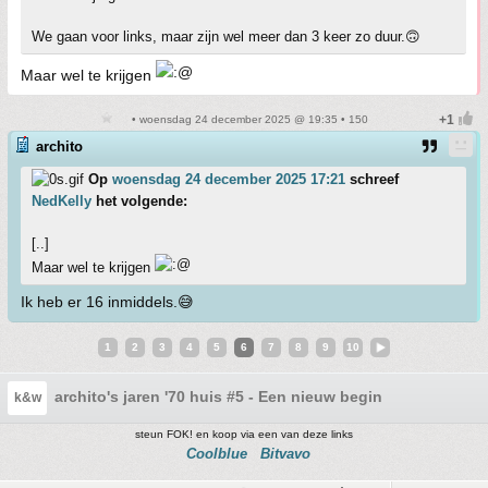
We gaan voor links, maar zijn wel meer dan 3 keer zo duur.🙃
Maar wel te krijgen
• woensdag 24 december 2025 @ 19:35 • 150
archito
Op
woensdag 24 december 2025 17:21
schreef
NedKelly
het volgende:
[..]
Maar wel te krijgen
Ik heb er 16 inmiddels.😅
1
2
3
4
5
6
7
8
9
10
archito's jaren '70 huis #5 - Een nieuw begin
k&w
steun FOK! en koop via een van deze links
Coolblue
Bitvavo