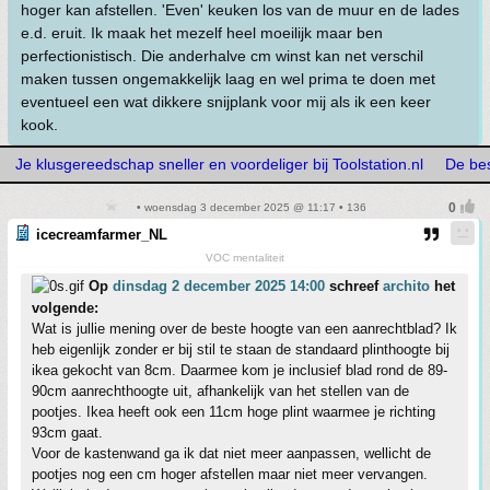
hoger kan afstellen. 'Even' keuken los van de muur en de lades
e.d. eruit. Ik maak het mezelf heel moeilijk maar ben
perfectionistisch. Die anderhalve cm winst kan net verschil
maken tussen ongemakkelijk laag en wel prima te doen met
eventueel een wat dikkere snijplank voor mij als ik een keer
kook.
Je klusgereedschap sneller en voordeliger bij Toolstation.nl
De bes
• woensdag 3 december 2025 @ 11:17 • 136
icecreamfarmer_NL
VOC mentaliteit
Op
dinsdag 2 december 2025 14:00
schreef
archito
het
volgende:
Wat is jullie mening over de beste hoogte van een aanrechtblad? Ik
heb eigenlijk zonder er bij stil te staan de standaard plinthoogte bij
ikea gekocht van 8cm. Daarmee kom je inclusief blad rond de 89-
90cm aanrechthoogte uit, afhankelijk van het stellen van de
pootjes. Ikea heeft ook een 11cm hoge plint waarmee je richting
93cm gaat.
Voor de kastenwand ga ik dat niet meer aanpassen, wellicht de
pootjes nog een cm hoger afstellen maar niet meer vervangen.