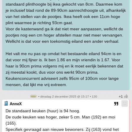
standaard plinthoogte bij ikea gekocht van 8cm. Daarmee kom
je inclusief blad rond de 89-90cm aanrechthoogte uit, afhankelijk
van het stellen van de pootjes. Ikea heeft ook een 11cm hoge
plint waarmee je richting 93cm gaat.
Voor de kastenwand ga ik dat niet meer aanpassen, wellicht de
pootjes nog een cm hoger afstellen maar niet meer vervangen.
Wellicht is dat voor een toekomstig eiland een ander verhaal.
Het valt me nu pas op omdat het bestaande eiland 94cm is en
dat voor mij fijner is. Ik ben 1.86 en mijn vriendin is 1.67. Voor
haar is 90cm prima volgens mij en ik moet eerlijk bekennen dat
zij meestal kookt, dus voor ons werkt 90cm prima.
Keukenconcurrent adviseert zelfs 95cm of 100cm voor lange
mensen, dat lijkt me vrij extreem.
• dinsdag 2 december 2025 @ 15:17 • 130
AnneX
De standaard keuken (huur) is 94 hoog.
De oude keuken was hoger, zeker 5 cm. Man (192) en moi
(165).
Specifiek gevraagd aan nieuwe bewoners. Zij (163) vond het