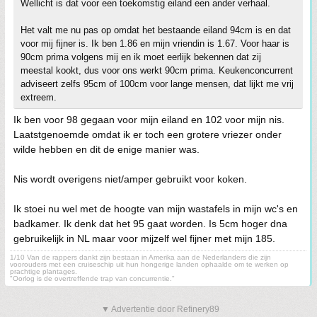
Wellicht is dat voor een toekomstig eiland een ander verhaal.
Het valt me nu pas op omdat het bestaande eiland 94cm is en dat
voor mij fijner is. Ik ben 1.86 en mijn vriendin is 1.67. Voor haar is
90cm prima volgens mij en ik moet eerlijk bekennen dat zij
meestal kookt, dus voor ons werkt 90cm prima. Keukenconcurrent
adviseert zelfs 95cm of 100cm voor lange mensen, dat lijkt me vrij
extreem.
Ik ben voor 98 gegaan voor mijn eiland en 102 voor mijn nis.
Laatstgenoemde omdat ik er toch een grotere vriezer onder
wilde hebben en dit de enige manier was.
Nis wordt overigens niet/amper gebruikt voor koken.
Ik stoei nu wel met de hoogte van mijn wastafels in mijn wc's en
badkamer. Ik denk dat het 95 gaat worden. Is 5cm hoger dna
gebruikelijk in NL maar voor mijzelf wel fijner met mijn 185.
1/10 Van de rappers dankt zijn bestaan in Amerika aan de Nederlanders die zijn
voorouders met een cruiseschip uit hun hongerige landen ophaalde om te werken op
prachtige plantages.
"Oorlog is de overtreffende trap van concurrentie."
▼ Advertentie door Refinery89