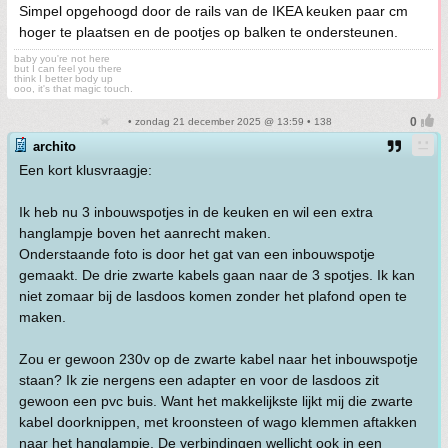
Simpel opgehoogd door de rails van de IKEA keuken paar cm
hoger te plaatsen en de pootjes op balken te ondersteunen.
baby you're not here
but I can feel you there
think I better body up
ooo, it's that magic touch.
• zondag 21 december 2025 @ 13:59 • 138
archito
Een kort klusvraagje:
Ik heb nu 3 inbouwspotjes in de keuken en wil een extra
hanglampje boven het aanrecht maken.
Onderstaande foto is door het gat van een inbouwspotje
gemaakt. De drie zwarte kabels gaan naar de 3 spotjes. Ik kan
niet zomaar bij de lasdoos komen zonder het plafond open te
maken.
Zou er gewoon 230v op de zwarte kabel naar het inbouwspotje
staan? Ik zie nergens een adapter en voor de lasdoos zit
gewoon een pvc buis. Want het makkelijkste lijkt mij die zwarte
kabel doorknippen, met kroonsteen of wago klemmen aftakken
naar het hanglampje. De verbindingen wellicht ook in een