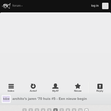
forum
log in
Index
Actief
MyAT
Nieuw
Reply
archito's jaren '70 huis #5 - Een nieuw begin
k&w
1
2
3
4
5
6
7
8
9
10