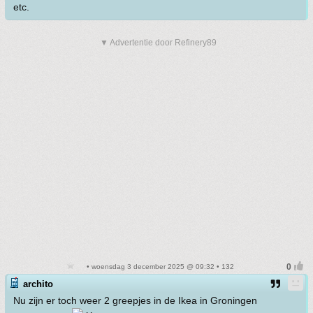
etc.
▼ Advertentie door Refinery89
• woensdag 3 december 2025 @ 09:32 • 132
archito
Nu zijn er toch weer 2 greepjes in de Ikea in Groningen