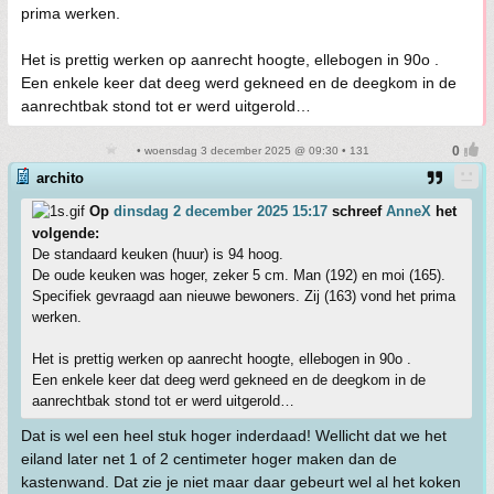
prima werken.
Het is prettig werken op aanrecht hoogte, ellebogen in 90o .
Een enkele keer dat deeg werd gekneed en de deegkom in de
aanrechtbak stond tot er werd uitgerold…
• woensdag 3 december 2025 @ 09:30 • 131
archito
Op
dinsdag 2 december 2025 15:17
schreef
AnneX
het
volgende:
De standaard keuken (huur) is 94 hoog.
De oude keuken was hoger, zeker 5 cm. Man (192) en moi (165).
Specifiek gevraagd aan nieuwe bewoners. Zij (163) vond het prima
werken.
Het is prettig werken op aanrecht hoogte, ellebogen in 90o .
Een enkele keer dat deeg werd gekneed en de deegkom in de
aanrechtbak stond tot er werd uitgerold…
Dat is wel een heel stuk hoger inderdaad! Wellicht dat we het
eiland later net 1 of 2 centimeter hoger maken dan de
kastenwand. Dat zie je niet maar daar gebeurt wel al het koken