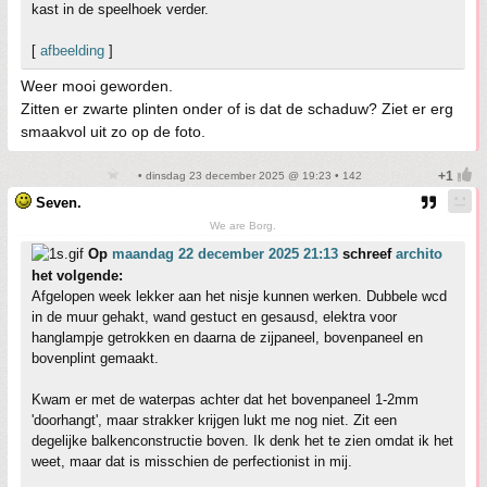
kast in de speelhoek verder.
[
afbeelding
]
Weer mooi geworden.
Zitten er zwarte plinten onder of is dat de schaduw? Ziet er erg
smaakvol uit zo op de foto.
• dinsdag 23 december 2025 @ 19:23 • 142
Seven.
We are Borg.
Op
maandag 22 december 2025 21:13
schreef
archito
het volgende:
Afgelopen week lekker aan het nisje kunnen werken. Dubbele wcd
in de muur gehakt, wand gestuct en gesausd, elektra voor
hanglampje getrokken en daarna de zijpaneel, bovenpaneel en
bovenplint gemaakt.
Kwam er met de waterpas achter dat het bovenpaneel 1-2mm
'doorhangt', maar strakker krijgen lukt me nog niet. Zit een
degelijke balkenconstructie boven. Ik denk het te zien omdat ik het
weet, maar dat is misschien de perfectionist in mij.