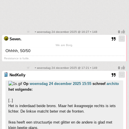
• woensdag 24 december 2025 @ 16:27 • 148
Seven.
We are Borg.
Ohhhh, 50/50
Resistance is futile.
• woensdag 24 december 2025 @ 17:21 • 149
NedKelly
Op
woensdag 24 december 2025 15:55
schreef
archito
het volgende:
[..]
Het is inderdaad beide brons. Maar het ikeagreepje rechts is iets
lichter. De linkse matcht beter met de fronten.
Ikea heeft een structuurtje met glitter en de andere is glad met
klein beetje glans.