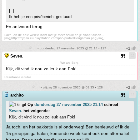
[..]
Ik heb je een privébericht gestuurd
En antwoord terug...
Lach, en de hele wereld lacht met je mee; snurk en je slaapt alleen...
[img]http://mypsn.eu.playstation.com/psn/profile/Dengaman.png[/img]
• donderdag 27 november 2025 @ 21:14 • 127
Seven.
We are Borg.
Kijk, dit vind ik nou zo leuk aan Fok!
Resistance is futile.
• vrijdag 28 november 2025 @ 08:35 • 128
archito
Op
donderdag 27 november 2025 21:14
schreef
Seven.
het volgende:
Kijk, dit vind ik nou zo leuk aan Fok!
Ja toch, en het pakketje is al onderweg! Ben benieuwd of ik de
15 greepjes ga halen, komende week komt ook een alternatief