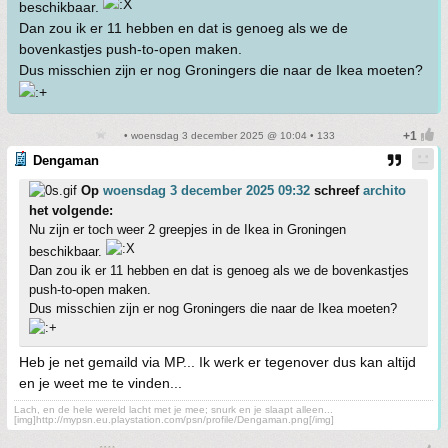
beschikbaar.
Dan zou ik er 11 hebben en dat is genoeg als we de
bovenkastjes push-to-open maken.
Dus misschien zijn er nog Groningers die naar de Ikea moeten?
• woensdag 3 december 2025 @ 10:04 • 133
Dengaman
Op
woensdag 3 december 2025 09:32
schreef
archito
het volgende:
Nu zijn er toch weer 2 greepjes in de Ikea in Groningen
beschikbaar.
Dan zou ik er 11 hebben en dat is genoeg als we de bovenkastjes
push-to-open maken.
Dus misschien zijn er nog Groningers die naar de Ikea moeten?
Heb je net gemaild via MP... Ik werk er tegenover dus kan altijd
en je weet me te vinden...
Lach, en de hele wereld lacht met je mee; snurk en je slaapt alleen...
[img]http://mypsn.eu.playstation.com/psn/profile/Dengaman.png[/img]