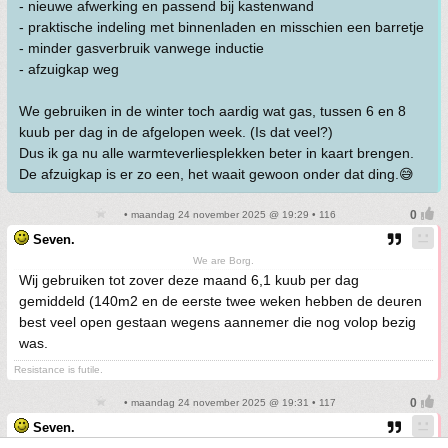
- nieuwe afwerking en passend bij kastenwand
- praktische indeling met binnenladen en misschien een barretje
- minder gasverbruik vanwege inductie
- afzuigkap weg
We gebruiken in de winter toch aardig wat gas, tussen 6 en 8
kuub per dag in de afgelopen week. (Is dat veel?)
Dus ik ga nu alle warmteverliesplekken beter in kaart brengen.
De afzuigkap is er zo een, het waait gewoon onder dat ding.😅
• maandag 24 november 2025 @ 19:29 • 116
Seven.
We are Borg.
Wij gebruiken tot zover deze maand 6,1 kuub per dag
gemiddeld (140m2 en de eerste twee weken hebben de deuren
best veel open gestaan wegens aannemer die nog volop bezig
was.
Resistance is futile.
• maandag 24 november 2025 @ 19:31 • 117
Seven.