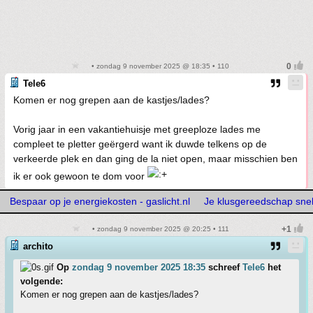
• zondag 9 november 2025 @ 18:35 • 110
Tele6
Komen er nog grepen aan de kastjes/lades?
Vorig jaar in een vakantiehuisje met greeploze lades me
compleet te pletter geërgerd want ik duwde telkens op de
verkeerde plek en dan ging de la niet open, maar misschien ben
ik er ook gewoon te dom voor
Bespaar op je energiekosten - gaslicht.nl
Je klusgereedschap snelle
• zondag 9 november 2025 @ 20:25 • 111
archito
Op
zondag 9 november 2025 18:35
schreef
Tele6
het
volgende:
Komen er nog grepen aan de kastjes/lades?