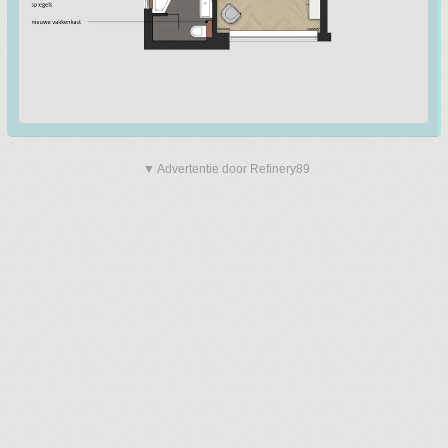
▼ Advertentie door Refinery89