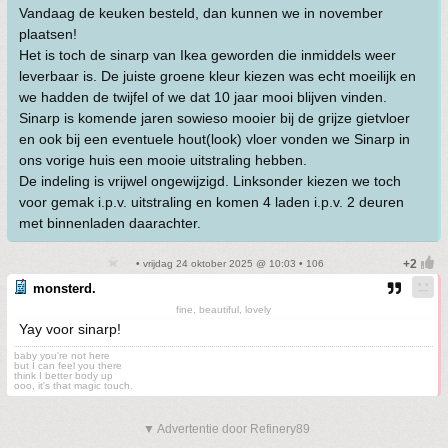
Vandaag de keuken besteld, dan kunnen we in november
plaatsen!
Het is toch de sinarp van Ikea geworden die inmiddels weer
leverbaar is. De juiste groene kleur kiezen was echt moeilijk en
we hadden de twijfel of we dat 10 jaar mooi blijven vinden.
Sinarp is komende jaren sowieso mooier bij de grijze gietvloer
en ook bij een eventuele hout(look) vloer vonden we Sinarp in
ons vorige huis een mooie uitstraling hebben.
De indeling is vrijwel ongewijzigd. Linksonder kiezen we toch
voor gemak i.p.v. uitstraling en komen 4 laden i.p.v. 2 deuren
met binnenladen daarachter.
• vrijdag 24 oktober 2025 @ 10:03 • 106
monsterd.
fine, beautiful, lovely
Yay voor sinarp!
baby you're not here
but I can feel you there
think I better body up
ooo, it's that magic touch.
▼ Advertentie door Refinery89