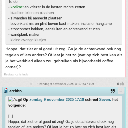
To do:
-
koelkast
en vriezer in de kasten rechts zetten
- blad bestellen en plaatsen
- zijwanden bij aanrecht plaatsen
- bovenkant nis en plint boven kast maken, inclusief hanglamp
- stopcontact hakken, aansluiten en achterwand stucen
- wandplank maken
- kleine overige klusjes
Hoppa, dat ziet er al goed uit zeg! Ga je de achterwand ook nog
tegelen of iets anders? Of laat je het zo (wat op zich best kan als
je het werkblad alleen zou gebruiken als bijvoorbeeld coffee
corner)?
Resistance is futile.
• zondag 9 november 2025 @ 17:54 • 109
archito
Op
zondag 9 november 2025 17:19
schreef
Seven.
het
volgende:
[..]
Hoppa, dat ziet er al goed uit zeg! Ga je de achterwand ook nog
tegelen of iets anders? Of laat je het zo (wat op zich best kan als