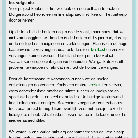
het volgende:
Voor project keuken is het wel leuk om een poll aan te maken.
Morgenavond heb ik een online afspraak met Ikea om het ontwerp
door te nemen.
Op de foto lijkt de keuken nog in goede staat, maar naast dat we
niet van hoogglans wit houden is de keuken al 15 jaar oud, dus zijn
er de nodige beschadigingen en verkleuringen. Plan is om de hoge
kastenwand te vervangen zodat ook de oven,
koelkast
en vriezer
vervangen kunnen worden. Het eiland met prima kookplaat,
vaatwasser en spoelbak gaan we behouden. Wel ga ik deze zelf
proberen te wrappen of als dat niet lukt de fronten vervangen.
Door de kastenwand te vervangen kunnen we de nodige
verbeteringen doorvoeren. Zoals een grotere
koelkast
en vriezer,
extra aanrechtruimte omdat de ruimte tussen de kookplaat en
spoelbak beperkt is en veel extra lades. De huidige kastenwand
heeft alleen maar deurtjes. Bovendien voegen we een extra kast
toe zodat er rechts nog 15cm overblijft voor het gordijn i.p.v. de
huidige loze hoek. Afvalbakken lossen we op in de lades onder het
nieuwe aanrechtblad.
We waren in ons vorige huis erg gecharmeerd van de ikea sinarp
fronten, ook in combinatie met een wit eiland. Tegelijkertijd hebben