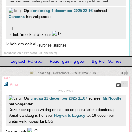
Laat even weten welke game het is, voor degene die em geclaimed heeft.
Op
donderdag 4 december 2025 22:16
schreef
Gehenna
het volgende:
[..]
Ik heb 'm ook al blijkbaar
ik heb em ook al
(surprise, surprise)
mentions en alerts staan uit, pm/dm mij
Logitech PC Gear
Razer gaming gear
Big Fish Games
• zondag 14 december 2025 @ 16:48 • 161
roze
Ama
Hypa Hypa
Op
vrijdag 12 december 2025 11:07
schreef
Mr.Noodle
het volgende:
Deze keer op een vrijdag en niet op de gebruikelijke donderdag.
Vanaf vandaag is het spel
Hogwarts Legacy
tot 18 december
gratis verkrijgbaar bij EGS.
Ja erg leuk