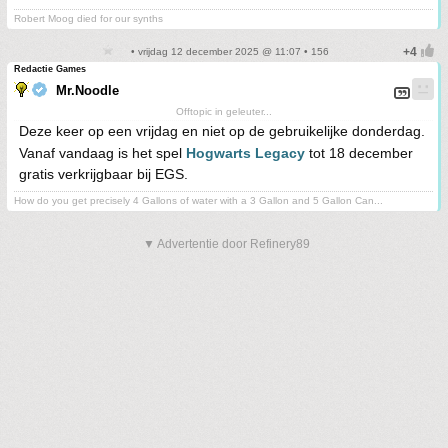
Robert Moog died for our synths
• vrijdag 12 december 2025 @ 11:07 • 156
Redactie Games
Mr.Noodle
Offtopic in geleuter...
Deze keer op een vrijdag en niet op de gebruikelijke donderdag.
Vanaf vandaag is het spel
Hogwarts Legacy
tot 18 december
gratis verkrijgbaar bij EGS.
How do you get precisely 4 Gallons of water with a 3 Gallon and 5 Gallon Can...
▼ Advertentie door Refinery89