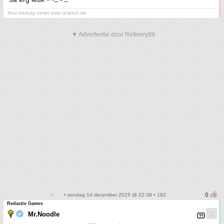
Your beauty never ever scared me.
▼ Advertentie door Refinery89
• zondag 14 december 2025 @ 22:39 • 162
Redactie Games
Mr.Noodle