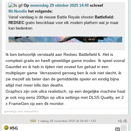
Op
woensdag 29 oktober 2025 14:49
schreef
Mr.Noodle
het volgende:
Vanaf vandaag is de nieuwe Battle Royale shooter
Battlefield:
REDSEC
gratis bescikbaar voor elk modern platform wat je maar
kan bedenken.
Ik ben behoorlijk verslaafd aan Redsec Battlefield 6. Het is
compleet gratis en heeft geweldige game modes. Ik speel vooral
Gauntlet en ik heb in tijden niet zoveel fun gehad in een
multiplayer game. Verrassend genoeg ben ik ook niet slecht, ik
zie mezelf als beter dan de gemiddelde speler en eindig bijna
altijd met meer kills dan deaths.
Graphics zijn ook ultra realistisch, op een degelijke machine haal
je ook nog eens 200fps op ultra settings met DLSS Quality, en 2
x FrameGen op een 4k monitor.
greetings and salutations
• vrijdag 28 november 2025 @ 09:40 • 152
HSG