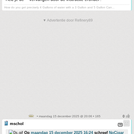
How do you get precisely 4 Gallons of water with a 3 Gallon and 5 Gallon Can...
▼ Advertentie door Refinery89
• maandag 15 december 2025 @ 20:06 • 165
mschol
Op
maandag 15 december 2025 16:24
schreef
NoCigar