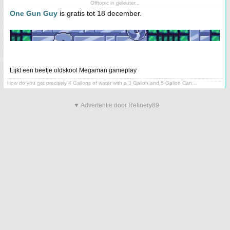
Offtopic in geleuter...
One Gun Guy
is gratis tot 18 december.
Lijkt een beetje oldskool Megaman gameplay
How do you get precisely 4 Gallons of water with a 3 Gallon and 5 Gallon Can...
▼ Advertentie door Refinery89