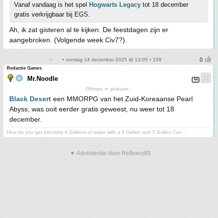
Vanaf vandaag is het spel
Hogwarts Legacy
tot 18 december
gratis verkrijgbaar bij EGS.
Ah, ik zat gisteren al te kijken. De feestdagen zijn er
aangebroken. (Volgende week Civ7?).
• zondag 14 december 2025 @ 13:05 • 159
Redactie Games
Mr.Noodle
Offtopic in geleuter...
Black Desert
een MMORPG van het Zuid-Koreaanse Pearl
Abyss, was ooit eerder gratis geweest, nu weer tot 18
december.
How do you get precisely 4 Gallons of water with a 3 Gallon and 5 Gallon Can...
▼ Advertentie door Refinery89