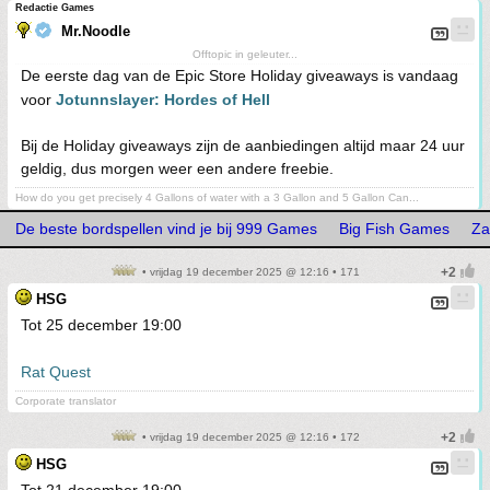
Redactie Games
Mr.Noodle
Offtopic in geleuter...
De eerste dag van de Epic Store Holiday giveaways is vandaag
voor
Jotunnslayer: Hordes of Hell
Bij de Holiday giveaways zijn de aanbiedingen altijd maar 24 uur
geldig, dus morgen weer een andere freebie.
How do you get precisely 4 Gallons of water with a 3 Gallon and 5 Gallon Can...
De beste bordspellen vind je bij 999 Games
Big Fish Games
Za
• vrijdag 19 december 2025 @ 12:16 • 171
HSG
Tot 25 december 19:00
Rat Quest
Corporate translator
• vrijdag 19 december 2025 @ 12:16 • 172
HSG