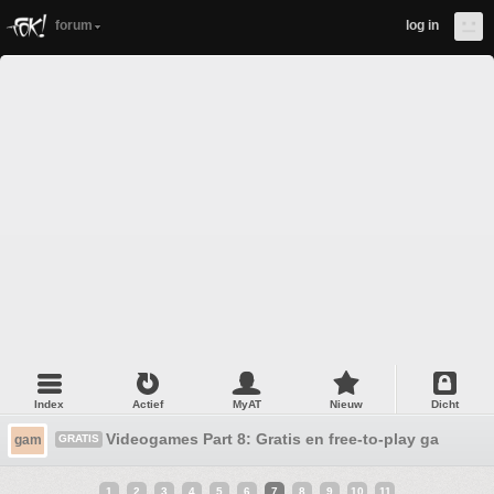
forum
log in
Index
Actief
MyAT
Nieuw
Dicht
Videogames Part 8: Gratis en free-to-play games!
gam
GRATIS
1
2
3
4
5
6
7
8
9
10
11