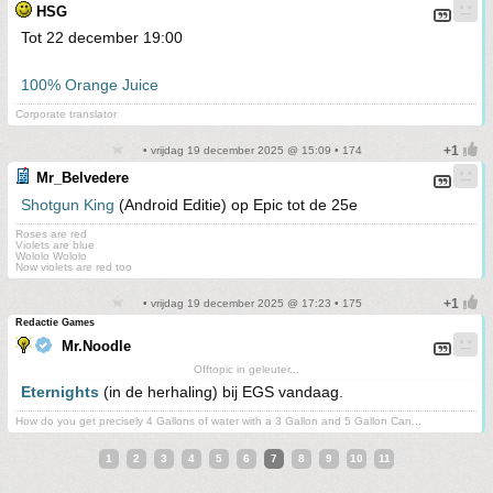
HSG
Tot 22 december 19:00
100% Orange Juice
Corporate translator
• vrijdag 19 december 2025 @ 15:09 • 174
Mr_Belvedere
Shotgun King
(Android Editie) op Epic tot de 25e
Roses are red
Violets are blue
Wololo Wololo
Now violets are red too
• vrijdag 19 december 2025 @ 17:23 • 175
Redactie Games
Mr.Noodle
Offtopic in geleuter...
Eternights
(in de herhaling) bij EGS vandaag.
How do you get precisely 4 Gallons of water with a 3 Gallon and 5 Gallon Can...
1
2
3
4
5
6
7
8
9
10
11