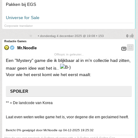
Pakken bij EGS
Universe for Sale
Corporate translator
• donderdag 4 december 2025 @ 19:08 • 153
Redactie Games
Mr.Noodle
Offtopic in geleuter...
Een "Mystery" game die ik blijkbaar al in m'n collectie had zitten,
maar geen idee wat het is..
Voor wie het eerst komt wie het eerst maalt:
SPOILER
** = De landcode van Korea
Laat even weten welke game het is, voor degene die em geclaimed heeft.
Bericht 0% gewijzigd door Mr.Noodle op 04-12-2025 19:25:32
How do you get precisely 4 Gallons of water with a 3 Gallon and 5 Gallon Can...