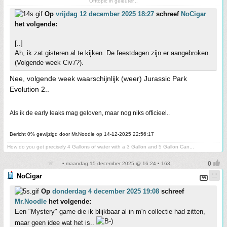
Offtopic in geleuter...
Op
vrijdag 12 december 2025 18:27
schreef
NoCigar
het volgende:
[..]
Ah, ik zat gisteren al te kijken. De feestdagen zijn er aangebroken.
(Volgende week Civ7?).
Nee, volgende week waarschijnlijk (weer) Jurassic Park
Evolution 2..
Als ik de early leaks mag geloven, maar nog niks officieel..
Bericht 0% gewijzigd door Mr.Noodle op 14-12-2025 22:56:17
How do you get precisely 4 Gallons of water with a 3 Gallon and 5 Gallon Can...
• maandag 15 december 2025 @ 16:24 • 163
NoCigar
Op
donderdag 4 december 2025 19:08
schreef
Mr.Noodle
het volgende:
Een "Mystery" game die ik blijkbaar al in m'n collectie had zitten,
maar geen idee wat het is..