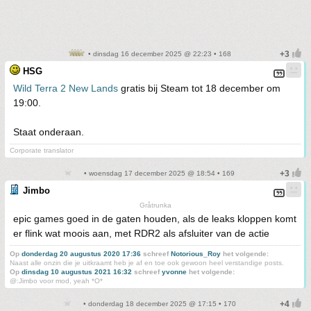
• dinsdag 16 december 2025 @ 22:23 • 168
HSG
Wild Terra 2 New Lands
gratis bij Steam tot 18 december om
19:00.
Staat onderaan.
Corporate translator
• woensdag 17 december 2025 @ 18:54 • 169
Jimbo
Gråtrunka
epic games goed in de gaten houden, als de leaks kloppen komt
er flink wat moois aan, met RDR2 als afsluiter van de actie
Op
donderdag 20 augustus 2020 17:36
schreef
Notorious_Roy
het volgende:
Naast alle onzin die je uitkraamt heb je af en toe ook gewoon heel verstandige posts.
Op
dinsdag 10 augustus 2021 16:32
schreef
yvonne
het volgende:
@:Jimbo voor mod, yeah *O*
• donderdag 18 december 2025 @ 17:15 • 170