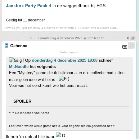
Jackbox Party Pack 4
in de weggeefhoek bij EGS.
Geldig tot 11 december
How do you get precisely 4 Gallons of water with a 3 Gallon and 5 Gallon Can...
• donderdag 4 december 2025 @ 22:16 • 155
Gehenna
Volksmenner
Op
donderdag 4 december 2025 19:08
schreef
Mr.Noodle
het volgende:
Een "Mystery" game die ik blijkbaar al in m'n collectie had zitten,
maar geen idee wat het is..
Voor wie het eerst komt wie het eerst maalt:
SPOILER
** = De landcode van Korea
Laat even weten welke game het is, voor degene die em geclaimed heeft.
Ik heb 'm ook al blijkbaar