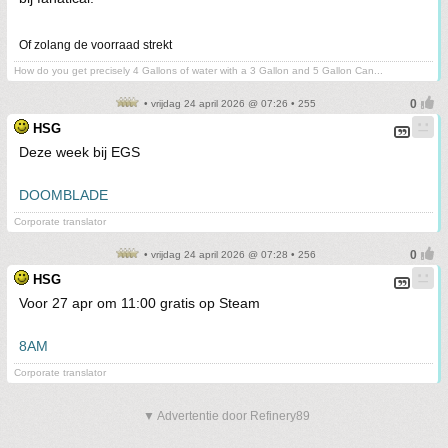
Of zolang de voorraad strekt
How do you get precisely 4 Gallons of water with a 3 Gallon and 5 Gallon Can...
• vrijdag 24 april 2026 @ 07:26 • 255
HSG
Deze week bij EGS
DOOMBLADE
Corporate translator
• vrijdag 24 april 2026 @ 07:28 • 256
HSG
Voor 27 apr om 11:00 gratis op Steam
8AM
Corporate translator
▼ Advertentie door Refinery89