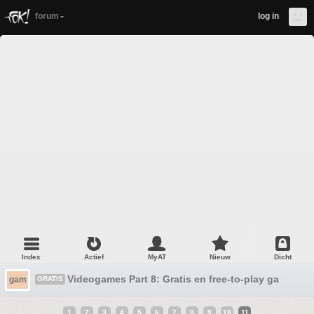
forum
log in
Index
Actief
MyAT
Nieuw
Dicht
Videogames Part 8: Gratis en free-to-play games!
gam
GRATIS
1
2
3
4
5
6
7
8
9
10
11