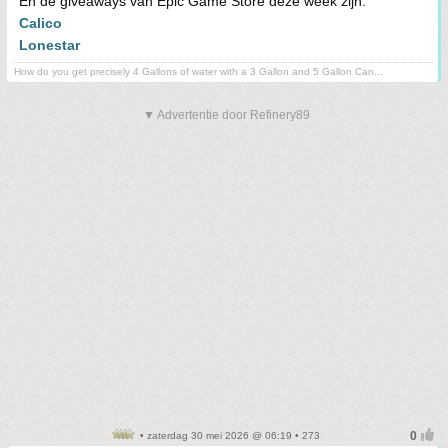
En de giveaways van Epic Game Store deze week zijn:
Calico
Lonestar
How do you get precisely 4 Gallons of water with a 3 Gallon and 5 Gallon Can...
▼ Advertentie door Refinery89
• zaterdag 30 mei 2026 @ 06:19 • 273