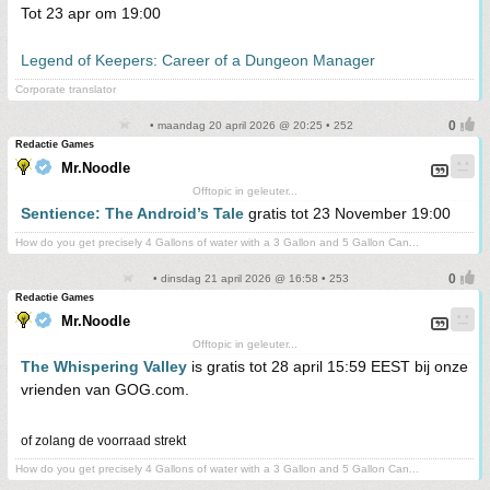
Tot 23 apr om 19:00
Legend of Keepers: Career of a Dungeon Manager
Corporate translator
• maandag 20 april 2026 @ 20:25 • 252
Redactie Games
Mr.Noodle
Offtopic in geleuter...
Sentience: The Android’s Tale
gratis tot 23 November 19:00
How do you get precisely 4 Gallons of water with a 3 Gallon and 5 Gallon Can...
• dinsdag 21 april 2026 @ 16:58 • 253
Redactie Games
Mr.Noodle
Offtopic in geleuter...
The Whispering Valley
is gratis tot 28 april 15:59 EEST bij onze
vrienden van GOG.com.
of zolang de voorraad strekt
How do you get precisely 4 Gallons of water with a 3 Gallon and 5 Gallon Can...