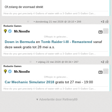
Of zolang de voorraad strekt
How do you get precisely 4 Gallons of water with a 3 Gallon and 5 Gallon Can...
• donderdag 21 mei 2026 @ 19:10 • 266
Redactie Games
Mr.Noodle
Offtopic in geleuter...
Down in Bermuda
en
Tomb Raider I-III - Remastered
vanaf
deze week gratis tot 28 mei a.s.
How do you get precisely 4 Gallons of water with a 3 Gallon and 5 Gallon Can...
• vrijdag 22 mei 2026 @ 00:34 • 267
Redactie Games
Mr.Noodle
Offtopic in geleuter...
Car Mechanic Simulator 2018
gratis tot 27 mei - 19:00
How do you get precisely 4 Gallons of water with a 3 Gallon and 5 Gallon Can...
▼ Advertentie door Refinery89