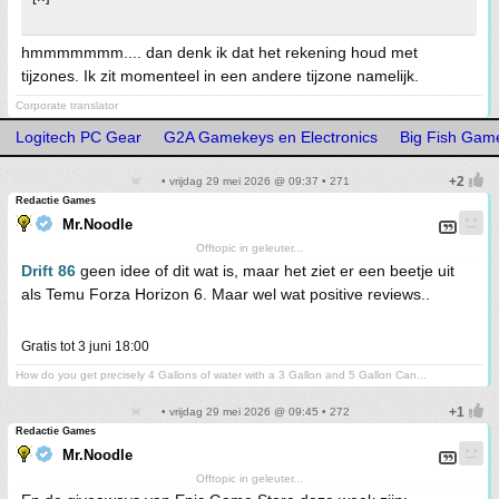
hmmmmmmm.... dan denk ik dat het rekening houd met
tijzones. Ik zit momenteel in een andere tijzone namelijk.
Corporate translator
Logitech PC Gear
G2A Gamekeys en Electronics
Big Fish Gam
• vrijdag 29 mei 2026 @ 09:37 • 271
Redactie Games
Mr.Noodle
Offtopic in geleuter...
Drift 86
geen idee of dit wat is, maar het ziet er een beetje uit
als Temu Forza Horizon 6. Maar wel wat positive reviews..
Gratis tot 3 juni 18:00
How do you get precisely 4 Gallons of water with a 3 Gallon and 5 Gallon Can...
• vrijdag 29 mei 2026 @ 09:45 • 272
Redactie Games
Mr.Noodle
Offtopic in geleuter...