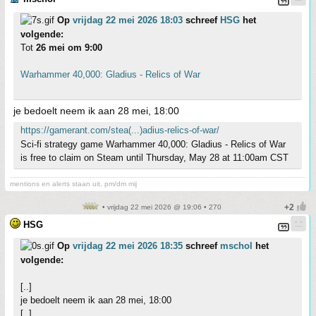
Op
vrijdag 22 mei 2026 18:03
schreef
HSG
het
volgende:
Tot
26 mei om 9:00
Warhammer 40,000: Gladius - Relics of War
je bedoelt neem ik aan 28 mei, 18:00
https://gamerant.com/stea(...)adius-relics-of-war/
Sci-fi strategy game Warhammer 40,000: Gladius - Relics of War
is free to claim on Steam until Thursday, May 28 at 11:00am CST
mentions en alerts staan uit, pm/dm mij
• vrijdag 22 mei 2026 @ 19:06 • 270
HSG
Op
vrijdag 22 mei 2026 18:35
schreef
mschol
het
volgende:
[..]
je bedoelt neem ik aan 28 mei, 18:00
[..]