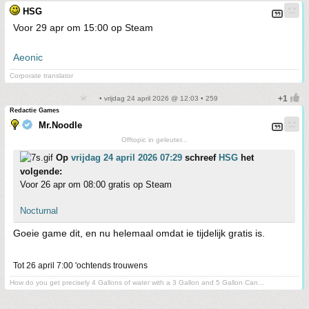
HSG
Voor 29 apr om 15:00 op Steam
Aeonic
Corporate translator
• vrijdag 24 april 2026 @ 12:03 • 259
Redactie Games
Mr.Noodle
Offtopic in geleuter...
Op
vrijdag 24 april 2026 07:29
schreef
HSG
het
volgende:
Voor 26 apr om 08:00 gratis op Steam
Nocturnal
Goeie game dit, en nu helemaal omdat ie tijdelijk gratis is.
Tot 26 april 7:00 'ochtends trouwens
How do you get precisely 4 Gallons of water with a 3 Gallon and 5 Gallon Can...