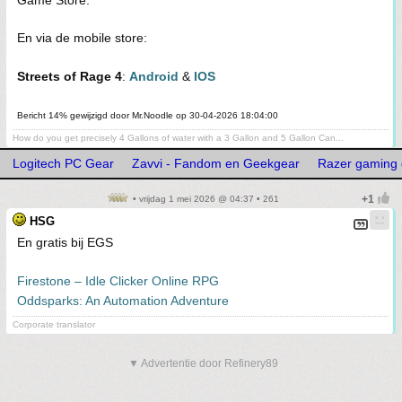
Game Store.
En via de mobile store:
Streets of Rage 4
:
Android
&
IOS
Bericht 14% gewijzigd door Mr.Noodle op 30-04-2026 18:04:00
How do you get precisely 4 Gallons of water with a 3 Gallon and 5 Gallon Can...
Logitech PC Gear
Zavvi - Fandom en Geekgear
Razer gaming 
• vrijdag 1 mei 2026 @ 04:37 • 261
HSG
En gratis bij EGS
Firestone – Idle Clicker Online RPG
Oddsparks: An Automation Adventure
Corporate translator
▼ Advertentie door Refinery89