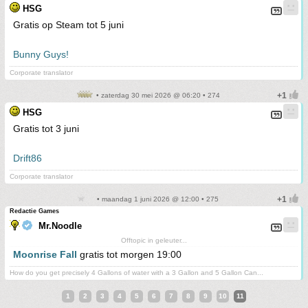
HSG
Gratis op Steam tot 5 juni
Bunny Guys!
Corporate translator
• zaterdag 30 mei 2026 @ 06:20 • 274
HSG
Gratis tot 3 juni
Drift86
Corporate translator
• maandag 1 juni 2026 @ 12:00 • 275
Redactie Games
Mr.Noodle
Offtopic in geleuter...
Moonrise Fall
gratis tot morgen 19:00
How do you get precisely 4 Gallons of water with a 3 Gallon and 5 Gallon Can...
1
2
3
4
5
6
7
8
9
10
11