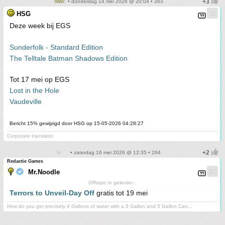
• donderdag 14 mei 2026 @ 20:04 • 263
HSG
Deze week bij EGS
Sunderfolk - Standard Edition
The Telltale Batman Shadows Edition
Tot 17 mei op EGS
Lost in the Hole
Vaudeville
Bericht 15% gewijzigd door HSG op 15-05-2026 04:28:27
Corporate translator
• zaterdag 16 mei 2026 @ 12:35 • 264
Redactie Games
Mr.Noodle
Offtopic in geleuter...
Terrors to Unveil-Day Off
gratis tot 19 mei
How do you get precisely 4 Gallons of water with a 3 Gallon and 5 Gallon Can...