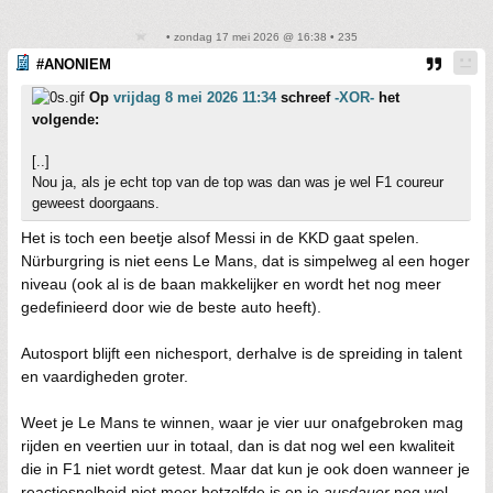
• zondag 17 mei 2026 @ 16:38 • 235
#ANONIEM
Op
vrijdag 8 mei 2026 11:34
schreef
-XOR-
het
volgende:
[..]
Nou ja, als je echt top van de top was dan was je wel F1 coureur
geweest doorgaans.
Het is toch een beetje alsof Messi in de KKD gaat spelen.
Nürburgring is niet eens Le Mans, dat is simpelweg al een hoger
niveau (ook al is de baan makkelijker en wordt het nog meer
gedefinieerd door wie de beste auto heeft).
Autosport blijft een nichesport, derhalve is de spreiding in talent
en vaardigheden groter.
Weet je Le Mans te winnen, waar je vier uur onafgebroken mag
rijden en veertien uur in totaal, dan is dat nog wel een kwaliteit
die in F1 niet wordt getest. Maar dat kun je ook doen wanneer je
reactiesnelheid niet meer hetzelfde is en je
ausdauer
nog wel.