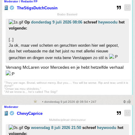
Moderator / Redactie FP
TheStigsDutchCousin
Brabo Bastard
Op
donderdag 9 juli 2026 08:06
schreef
heywoodu
het
volgende:
[..]
Ja ok, maar veel scheten en geruchten worden hier wel gepost,
dus het verbaasde me dat het juist nu met allerlei nieuwe
geruchten en dingen over nota bene Verstappen zo stil is
Vervang McLaren voor Mercedes en je hebt hetzelfde verhaal
"They are rage. Brutal, without mercy. But you.... You will be worse. Rip and tear, until it is
done!"
"Omae wa mou shindeiru."
"All we know is... he's called The Stig!"
• donderdag 9 juli 2026 @ 08:54 • 247
Moderator
ChevyCaprice
Multidisciplinair simcoureur
Op
woensdag 8 juli 2026 21:50
schreef
heywoodu
het
volgende: