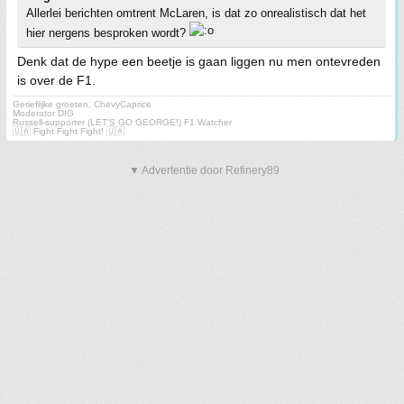
Allerlei berichten omtrent McLaren, is dat zo onrealistisch dat het
hier nergens besproken wordt?
Denk dat de hype een beetje is gaan liggen nu men ontevreden
is over de F1.
Gerieflijke groeten, ChevyCaprice
Moderator DIG
Russell-supporter (LET'S GO GEORGE!) F1 Watcher
🇺🇦 Fight Fight Fight! 🇺🇦
▼ Advertentie door Refinery89