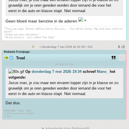
gruwelijk om je oren gereden worden door iemand die voor het
eerst in die auto en klasse stapt. Niet normaal.
Geen bloed maar benzine in de aderen
"They are rage. Brutal, without mercy. But you.... You will be worse. Rip and tear, until it is
done!"
"Omae wa mou shindeiru."
"All we know is... he's called The Stig!"
• donderdag 7 mei 2026 @ 20:38 • 231
Redactie Frontpage
Troel
scherp en bot
Op
donderdag 7 mei 2026 19:34
schreef
Mano_
het
volgende:
Jezus man, je zou maar een ervaren topper zijn in je klasse en zo
gruwelijk om je oren gereden worden door iemand die voor het
eerst in die auto en klasse stapt. Niet normaal.
Dat dus.
troel (de ~ (v.), ~en)
1 [inf.] vrouw of meisje
2 trut
▼ Advertentie door Refinery89