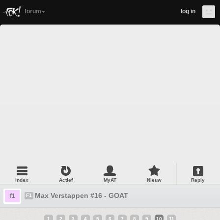
forum
log in
Index
Actief
MyAT
Nieuw
Reply
Max Verstappen #16 - GOAT
f1
F1
1
2
3
4
5
6
7
8
9
10
11