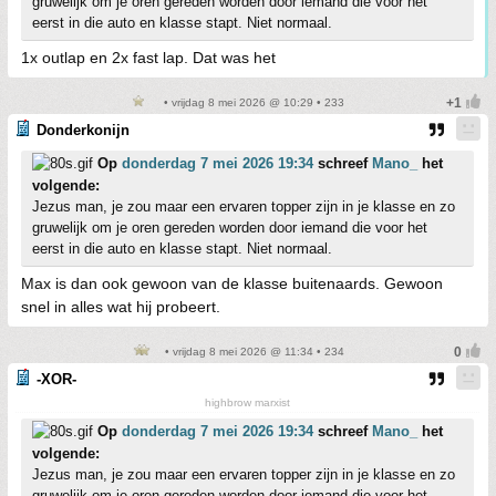
gruwelijk om je oren gereden worden door iemand die voor het
eerst in die auto en klasse stapt. Niet normaal.
1x outlap en 2x fast lap. Dat was het
• vrijdag 8 mei 2026 @ 10:29 • 233
Donderkonijn
Op
donderdag 7 mei 2026 19:34
schreef
Mano_
het
volgende:
Jezus man, je zou maar een ervaren topper zijn in je klasse en zo
gruwelijk om je oren gereden worden door iemand die voor het
eerst in die auto en klasse stapt. Niet normaal.
Max is dan ook gewoon van de klasse buitenaards. Gewoon
snel in alles wat hij probeert.
• vrijdag 8 mei 2026 @ 11:34 • 234
-XOR-
highbrow marxist
Op
donderdag 7 mei 2026 19:34
schreef
Mano_
het
volgende:
Jezus man, je zou maar een ervaren topper zijn in je klasse en zo
gruwelijk om je oren gereden worden door iemand die voor het