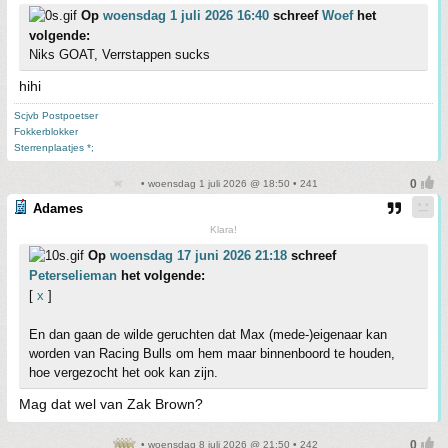
Op
woensdag 1 juli 2026 16:40
schreef
Woef
het
volgende:
Niks GOAT, Verrstappen sucks
hihi
Scjvb Postpoetser
Fokkerblokker
Sterrenplaatjes *;
• woensdag 1 juli 2026 @ 18:50 • 241
Adames
Klara!
Op
woensdag 17 juni 2026 21:18
schreef
Peterselieman
het volgende:
[
x
]
En dan gaan de wilde geruchten dat Max (mede-)eigenaar kan
worden van Racing Bulls om hem maar binnenboord te houden,
hoe vergezocht het ook kan zijn.
Mag dat wel van Zak Brown?
• woensdag 8 juli 2026 @ 21:50 • 242