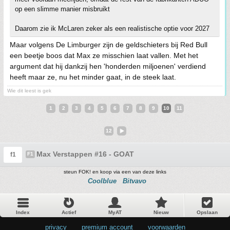
op een slimme manier misbruikt
Daarom zie ik McLaren zeker als een realistische optie voor 2027
Maar volgens De Limburger zijn de geldschieters bij Red Bull
een beetje boos dat Max ze misschien laat vallen. Met het
argument dat hij dankzij hen 'honderden miljoenen' verdiend
heeft maar ze, nu het minder gaat, in de steek laat.
Wie dit leest is gek
1
2
3
4
5
6
7
8
9
10
11
12
Max Verstappen #16 - GOAT
f1
F1
steun FOK! en koop via een van deze links
Coolblue
Bitvavo
Index
Actief
MyAT
Nieuw
Opslaan
privacy
•
premium account
•
voorwaarden