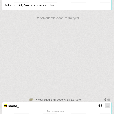
Niks GOAT, Verrstappen sucks
▼ Advertentie door Refinery89
• woensdag 1 juli 2026 @ 18:12 • 240
Mano_
Manomanoman..