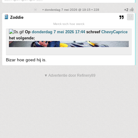
• donderdag 7 mei 2026 @ 19:15 • 228
Zoddie
Merck toch hoe sterck
Op
donderdag 7 mei 2026 17:44
schreef
ChevyCaprice
het volgende:
Bizar hoe goed hij is.
▼ Advertentie door Refinery89