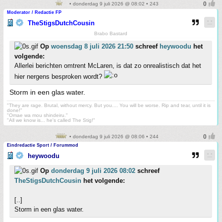
• donderdag 9 juli 2026 @ 08:02 • 243
Moderator / Redactie FP
TheStigsDutchCousin
Brabo Bastard
Op
woensdag 8 juli 2026 21:50
schreef
heywoodu
het
volgende:
Allerlei berichten omtrent McLaren, is dat zo onrealistisch dat het
hier nergens besproken wordt?
Storm in een glas water.
"They are rage. Brutal, without mercy. But you.... You will be worse. Rip and tear, until it is
done!"
"Omae wa mou shindeiru."
"All we know is... he's called The Stig!"
• donderdag 9 juli 2026 @ 08:06 • 244
Eindredactie Sport / Forummod
heywoodu
Op
donderdag 9 juli 2026 08:02
schreef
TheStigsDutchCousin
het volgende:
[..]
Storm in een glas water.