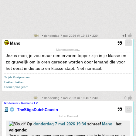
• donderdag 7 mei 2026 @ 19:34 • 229
Mano_
Manomanoman..
Jezus man, je zou maar een ervaren topper zijn in je klasse en
zo gruwelijk om je oren gereden worden door iemand die voor
het eerst in die auto en klasse stapt. Niet normaal.
Scjvb Postpoetser
Fokkerblokker
Sterrenplaatjes *;
• donderdag 7 mei 2026 @ 19:40 • 230
Moderator / Redactie FP
TheStigsDutchCousin
Brabo Bastard
Op
donderdag 7 mei 2026 19:34
schreef
Mano_
het
volgende:
Jezus man, je zou maar een ervaren topper zijn in je klasse en zo