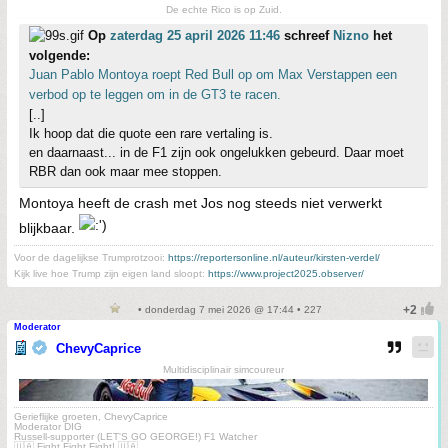
De echte Rico is op Zuid.
Op
zaterdag 25 april 2026 11:46
schreef
Nizno
het
volgende:
Juan Pablo Montoya roept Red Bull op om Max Verstappen een
verbod op te leggen om in de GT3 te racen.
[..]
Ik hoop dat die quote een rare vertaling is.
en daarnaast... in de F1 zijn ook ongelukken gebeurd. Daar moet
RBR dan ook maar mee stoppen.
Montoya heeft de crash met Jos nog steeds niet verwerkt
blijkbaar.
Voor de dagelijkse Trumprotzooi:
https://reportersonline.nl/auteur/kirsten-verdel/
Kijk live hoe Trump zijn eigen land sloopt:
https://www.project2025.observer/
• donderdag 7 mei 2026 @ 17:44 • 227
Moderator
ChevyCaprice
Multidisciplinair simcoureur
Gerieflijke groeten, ChevyCaprice
Moderator DIG
Russell-supporter (LET'S GO GEORGE!) F1 Watcher
🇺🇦 Fight Fight Fight! 🇺🇦