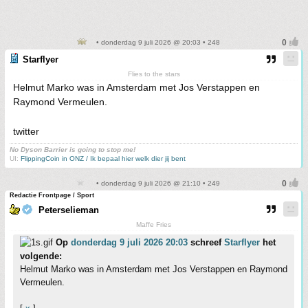
• donderdag 9 juli 2026 @ 20:03 • 248
Starflyer
Flies to the stars
Helmut Marko was in Amsterdam met Jos Verstappen en
Raymond Vermeulen.
twitter
No Dyson Barrier is going to stop me!
UI:
FlippingCoin in ONZ / Ik bepaal hier welk dier jij bent
• donderdag 9 juli 2026 @ 21:10 • 249
Redactie Frontpage / Sport
Peterselieman
Maffe Fries
Op
donderdag 9 juli 2026 20:03
schreef
Starflyer
het
volgende:
Helmut Marko was in Amsterdam met Jos Verstappen en Raymond
Vermeulen.