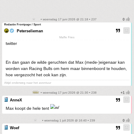
• woensdag 17 juni 2026 @ 21:18 • 237
Redactie Frontpage / Sport
Peterselieman
Maffe Fries
twitter
En dan gaan de wilde geruchten dat Max (mede-)eigenaar kan
worden van Racing Bulls om hem maar binnenboord te houden,
hoe vergezocht het ook kan zijn.
Altijd onderweg naar het avontuur
• woensdag 17 juni 2026 @ 21:30 • 238
AnneX
Max koopt de hele tent
• woensdag 1 juli 2026 @ 16:40 • 239
Woef