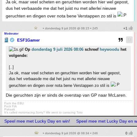
Ja ok, maar veel scheten en geruchten worden hier wel gepost,
dus het verbaasde me dat het juist nu met allerlei nieuwe
geruchten en dingen over nota bene Verstappen zo stil is
• donderdag 9 juli 2026 @ 08:15 • 245
Moderator
ESF1Gamer
Op
donderdag 9 juli 2026 08:06
schreef
heywoodu
het
volgende:
[..]
Ja ok, maar veel scheten en geruchten worden hier wel gepost,
dus het verbaasde me dat het juist nu met allerlei nieuwe
geruchten en dingen over nota bene Verstappen zo stil is
Die geruchten zijn er sinds de overstap van GP naar McLaren.
Fuck the EBU
Fuck FIA
Pakaak
It's called motorracing.Sorry? We went to carracing Toto
Speel mee met Lucky Day en win!
Speel mee met Lucky Day en w
• donderdag 9 juli 2026 @ 08:34 • 246