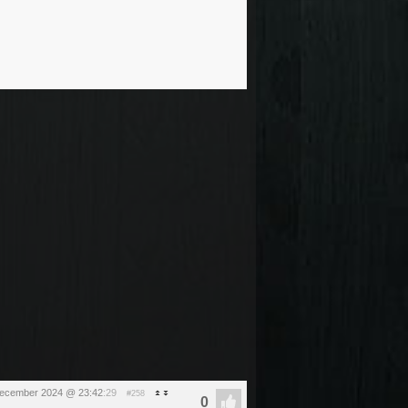
december 2024 @ 23:42
:29
#258