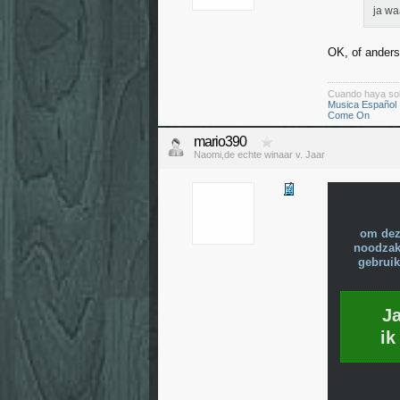
ja wa
OK, of anders
Cuando haya so
Musica Español
Come On
mario390
Naomi,de echte winaar v. Jaar
om dez
noodzake
gebruik
J
ik