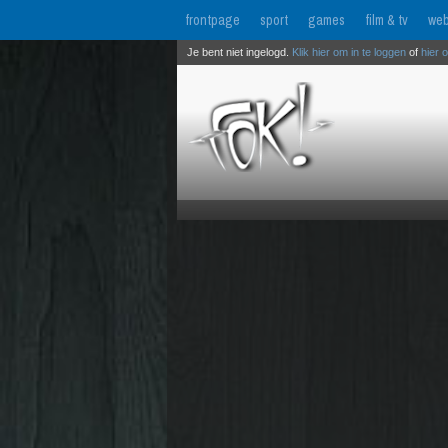
frontpage
sport
games
film & tv
web
Je bent niet ingelogd.
Klik hier om in te loggen
of
hier 