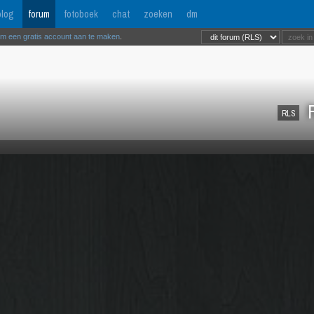
log
forum
fotoboek
chat
zoeken
dm
om een gratis account aan te maken
.
R
RLS