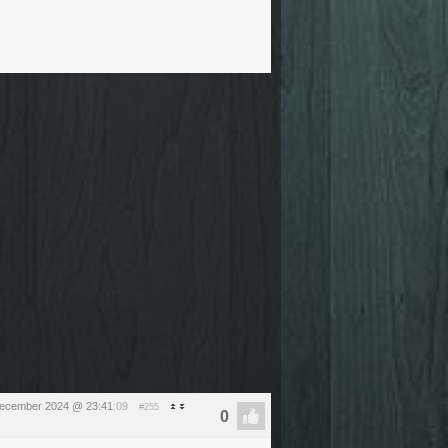
december 2024 @ 23:41
:09
#255