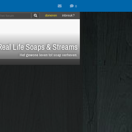
doneren
inbreuk?
eal Life Soaps & Streams
Het gewone leven tot soap verheven.