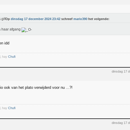
Op
dinsdag 17 december 2024 23:42
schreef
mario390
het volgende:
a haar afgang
en idd
l, hay
Chufi
dinsdag 17 
o ook van het plato verwijderd voor nu ...?!
l, hay
Chufi
dinsdag 17 