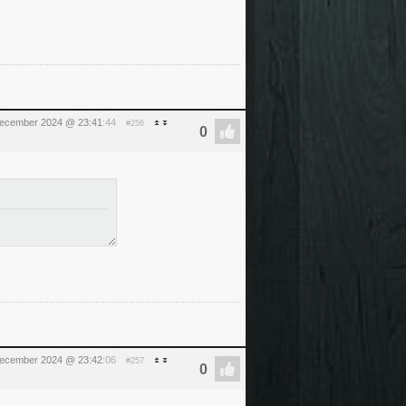
december 2024 @ 23:41
:44
#256
december 2024 @ 23:42
:06
#257