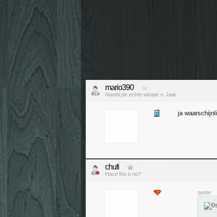
mario390
Naomi,de echte winaar v. Jaar
ja waarschijnl
chufi
Hace frio o no?
quote: