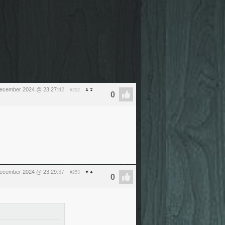
december 2024 @ 23:27
:42
#252
december 2024 @ 23:29
:37
#253