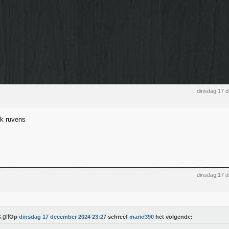
dinsdag 17 
ik ruvens
dinsdag 17 
Op
dinsdag 17 december 2024 23:27
schreef
mario390
het volgende: