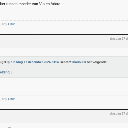
ker tussen moeder van Vio en Adara ....
l, hay
Chufi
dinsdag 17 
Op
dinsdag 17 december 2024 23:37
schreef
mario390
het volgende:
elding
]
l, hay
Chufi
dinsdag 17 