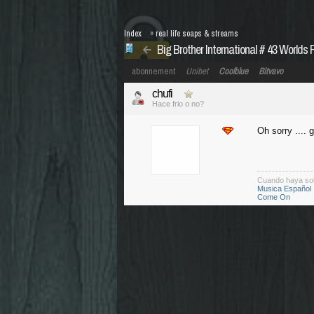
Index
»
real life soaps & streams
Big Brother International # 43 Worlds
abonnement
Unibet
Coolblue
Bitvavo
chufi
Hace frio o no?
Oh sorry ....
Cuando haya so
Musica Español
Come On