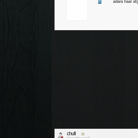
adara haar a
chufi