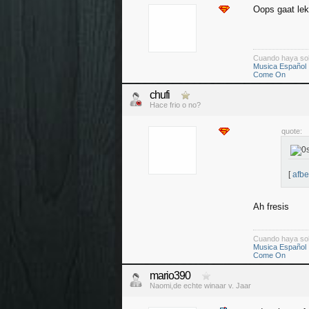
Oops gaat lek
Cuando haya so
Musica Español
Come On
chufi
Hace frio o no?
quote:
[
afbe
Ah fresis
Cuando haya so
Musica Español
Come On
mario390
Naomi,de echte winaar v. Jaar