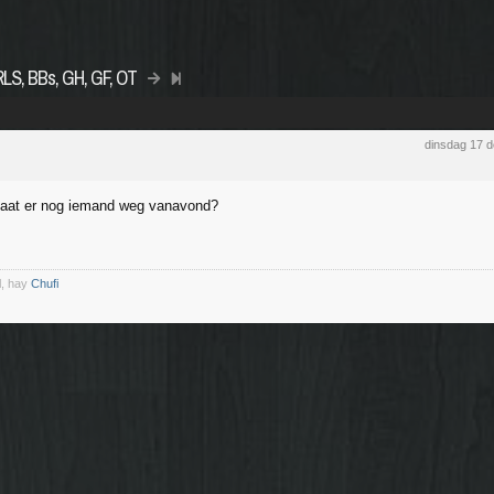
 RLS, BBs, GH, GF, OT
dinsdag 17 
 gaat er nog iemand weg vanavond?
l, hay
Chufi