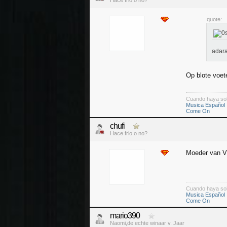
Hace frio o no?
quote:
adar
Op blote voet
Cuando haya so
Musica Español
Come On
chufi
Hace frio o no?
Moeder van Vi
Cuando haya so
Musica Español
Come On
mario390
Naomi,de echte winaar v. Jaar