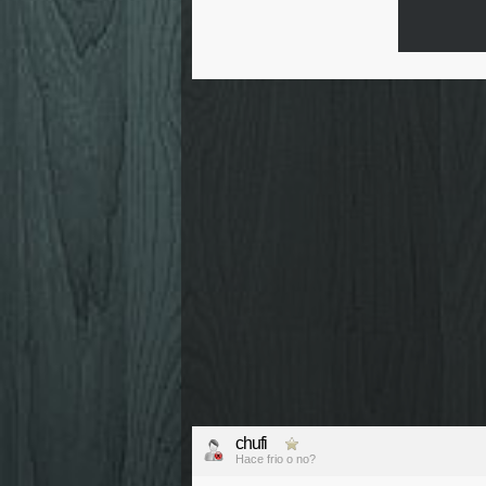
chufi
Hace frio o no?