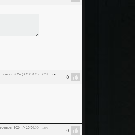
december 2024 @ 23:50
:25
#259
december 2024 @ 23:50
:30
#260