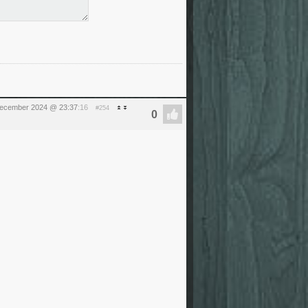
december 2024 @ 23:37
:16
#254