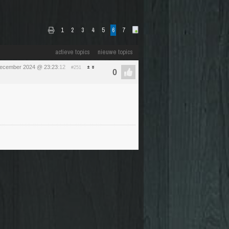
1
2
3
4
5
6
7
actieve topics
nieuwe topics
december 2024 @ 23:23
:12
#251