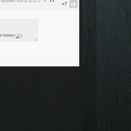
0 december 2024 @ 22:11
:23
#4
igd hebben