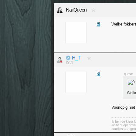
NailQueen
Welke fokkers
H_T
2733
quote:
Welke
Voorlopig nie
Ik ben de kleu
Je bent openminde
eendjes aan gro