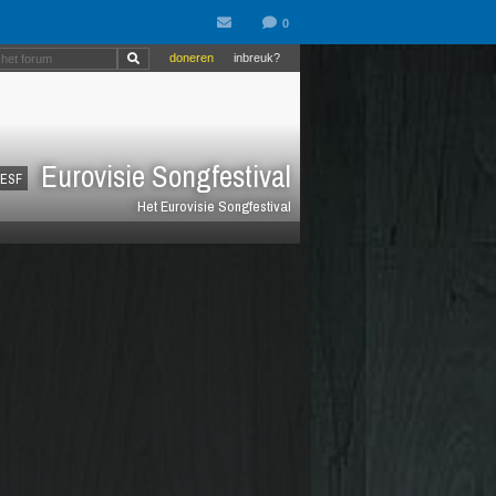
doneren
inbreuk?
Eurovisie Songfestival
ESF
Het Eurovisie Songfestival