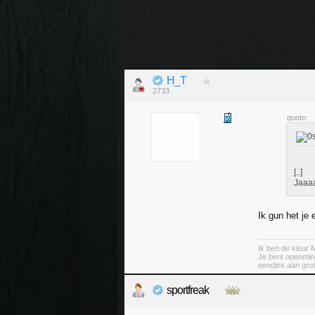
H_T
2733
quote:
[..]
Jaaaa
Ik gun het je
Ik ben de kleu
Je bent openminde
eendjes aan gro
sportfreak