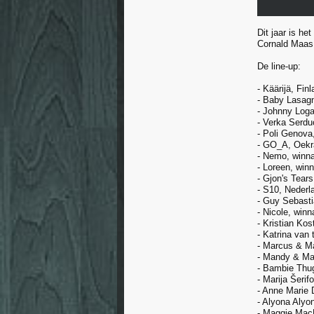
Dit jaar is h
Cornald Maas 
De line-up:
- Käärijä, Fin
- Baby Lasagn
- Johnny Logan
- Verka Serd
- Poli Genova
- GO_A, Oekr
- Nemo, winna
- Loreen, wi
- Gjon's Tear
- S10, Nederl
- Guy Sebasti
- Nicole, win
- Kristian Kos
- Katrina van
- Marcus & M
- Mandy & Ma
- Bambie Thug
- Marija Šerif
- Anne Marie
- Alyona Alyo
- Maggie Mac