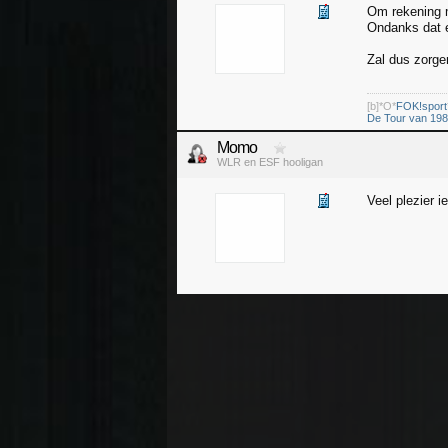
Om rekening m
Ondanks dat e
Zal dus zorge
[b]*O*
FOK!sport
De Tour van 19
Momo
WLR en ESF hooligan
Veel plezier 