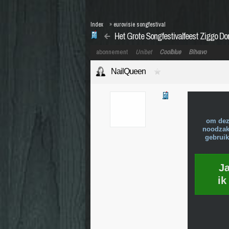
Index
»
eurovisie songfestival
Het Grote Songfestivalfeest Ziggo D
abonnement
Unibet
Coolblue
Bitvavo
NailQueen
om dez
noodzake
gebruik
J
ik