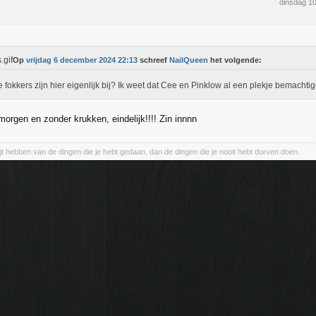
dinsdag 1
Op
vrijdag 6 december 2024 22:13
schreef
NailQueen
het volgende:
 fokkers zijn hier eigenlijk bij? Ik weet dat Cee en Pinklow al een plekje bemacht
orgen en zonder krukken, eindelijk!!!! Zin innnn
ijt hebben van de dingen die je hebt gedaan, dan de dingen die je nooit hebt durven doen.