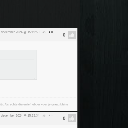
 december 2024 @ 15:19
:59
#5
lijk. Als echte dierenliefhebber voer je graag kleine
 december 2024 @ 15:23
:34
#6