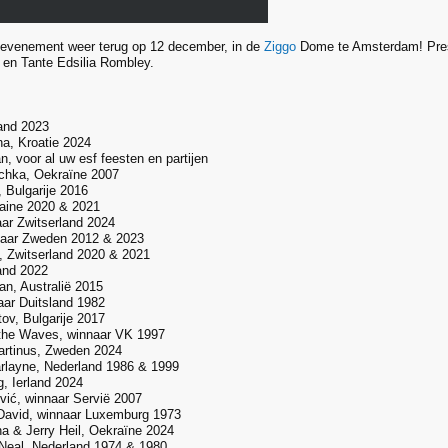
et evenement weer terug op 12 december, in de
Ziggo
Dome te Amsterdam! Pres
en Tante Edsilia Rombley.
land 2023
a, Kroatie 2024
, voor al uw esf feesten en partijen
uchka, Oekraïne 2007
, Bulgarije 2016
aine 2020 & 2021
ar Zwitserland 2024
nnaar Zweden 2012 & 2023
s, Zwitserland 2020 & 2021
and 2022
an, Australië 2015
naar Duitsland 1982
tov, Bulgarije 2017
 the Waves, winnaar VK 1997
artinus, Zweden 2024
rlayne, Nederland 1986 & 1999
, Ierland 2024
ović, winnaar Servië 2007
 David, winnaar Luxemburg 1973
na & Jerry Heil, Oekraïne 2024
Neal, Nederland 1974 & 1980