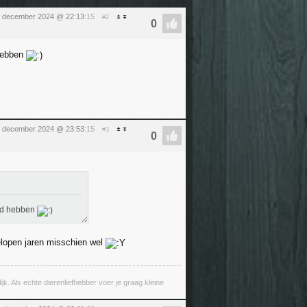
 6 december 2024 @ 22:13
:15
#2
 hebben
 6 december 2024 @ 23:53
:15
#3
igd hebben
gelopen jaren misschien wel
lijk. Als echte dierenliefhebber voer je graag kleine