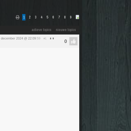
1
2
3
4
5
6
7
8
9
actieve topics
nieuwe topics
 6 december 2024 @ 22:09
:59
#1