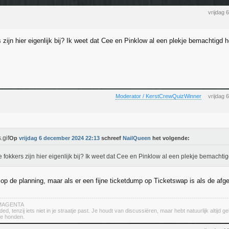
vrijdag
 zijn hier eigenlijk bij? Ik weet dat Cee en Pinklow al een plekje bemachtigd
Moderator / KerstCrewQuizWinner
vrijdag
Op
vrijdag 6 december 2024 22:13
schreef
NailQueen
het volgende:
 fokkers zijn hier eigenlijk bij? Ik weet dat Cee en Pinklow al een plekje bemacht
t op de planning, maar als er een fijne ticketdump op Ticketswap is als de af
r MAGENTA
d, tenzij iets niet in je straatje past. Je houdt van discussiëren, maar hebt natuurlijk altijd ge
te honden.