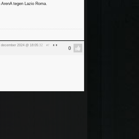
en ArenA tegen Lazio Roma.
 december 2024 @ 18:05
:32
#7