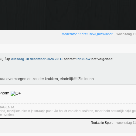
Moderator / KerstCrewQuizWinner
woensdag 11
Op
dinsdag 10 december 2024 22:11
schreef
PinkLow
het volgende:
aa overmorgen en zonder krukken, eindelijk!!!! Zin innnn
 enorm
r MAGENTA
d, tenzij iets niet in je straatje past. Je houdt van discussiëren, maar hebt natuurlijk altijd ge
te honden.
Redactie Sport
woensdag 11