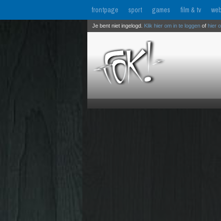
frontpage
sport
games
film & tv
web
Je bent niet ingelogd.
Klik hier om in te loggen
of
hier 