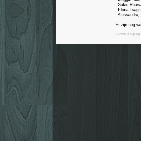
- Sakis Rouva
- Elena Tsagr
- Alessandra
Er zijn nog wa
[ Bericht 5% gewij