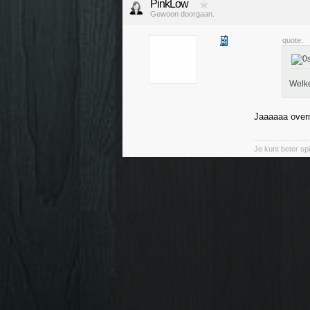
PinkLow
Gewoon doorgaan.
quote:
Welke
Jaaaaaa overm
Je kunt beter sp