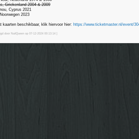
s, Griekenland 2004 & 2009
inou, Cyprus 2021
, Noorwegen 2023
t kaarten beschikbaar, klik hiervoor hier:
https://www.ticketmaster.nl/event/3
zigd door NailQueen op 07-12-2024 00:13
:14
]