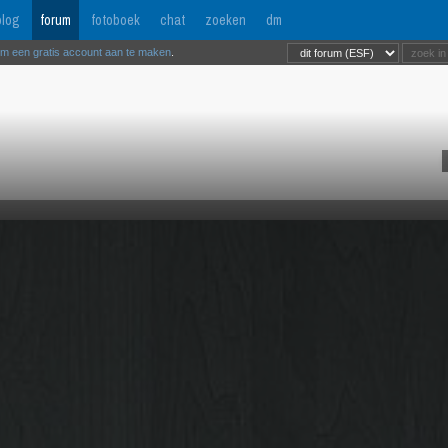
log
forum
fotoboek
chat
zoeken
dm
om een gratis account aan te maken
.