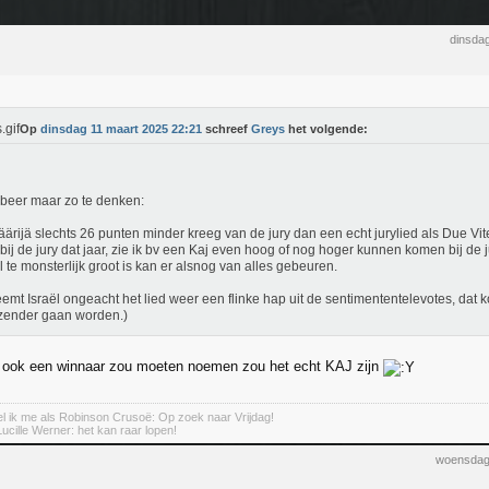
dinsda
Op
dinsdag 11 maart 2025 22:21
schreef
Greys
het volgende:
obeer maar zo te denken:
äärijä slechts 26 punten minder kreeg van de jury dan een echt jurylied als Due V
bij de jury dat jaar, zie ik bv een Kaj even hoog of nog hoger kunnen komen bij de ju
al te monsterlijk groot is kan er alsnog van alles gebeuren.
eemt Israël ongeacht het lied weer een flinke hap uit de sentimententelevotes, dat 
zender gaan worden.)
u ook een winnaar zou moeten noemen zou het echt KAJ zijn
 ik me als Robinson Crusoë: Op zoek naar Vrijdag!
Lucille Werner: het kan raar lopen!
woensdag