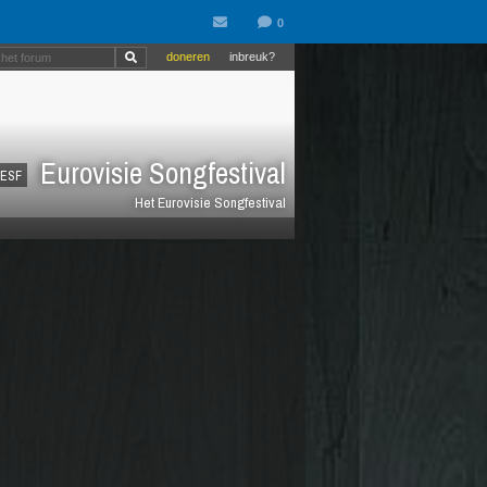
doneren
inbreuk?
Eurovisie Songfestival
ESF
Het Eurovisie Songfestival