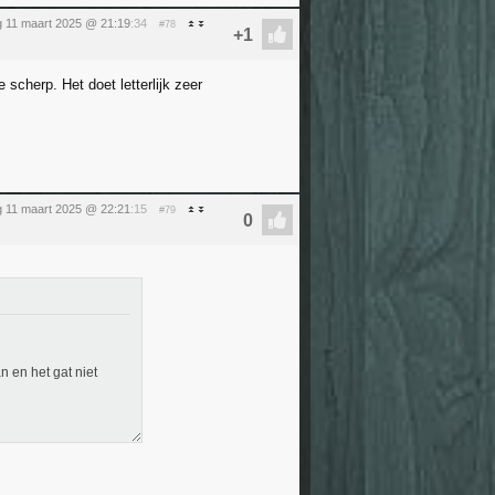
g 11 maart 2025 @ 21:19
:34
#78
scherp. Het doet letterlijk zeer
g 11 maart 2025 @ 22:21
:15
#79
 en het gat niet