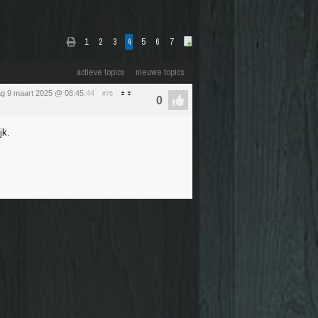
1
2
3
4
5
6
7
actieve topics
nieuwe topics
g 9 maart 2025 @ 08:45
:44
#76
jk.