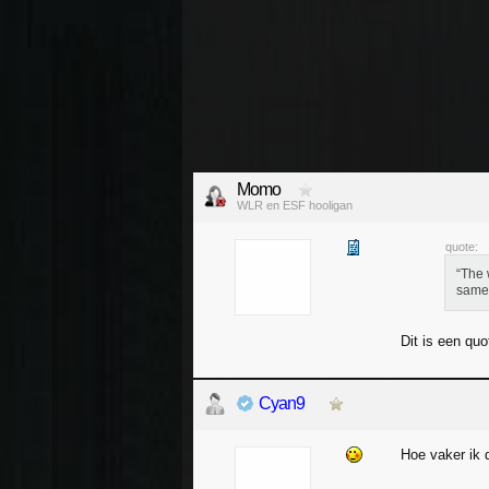
Momo
WLR en ESF hooligan
quote:
“The 
same 
Dit is een quo
Cyan9
Hoe vaker ik 