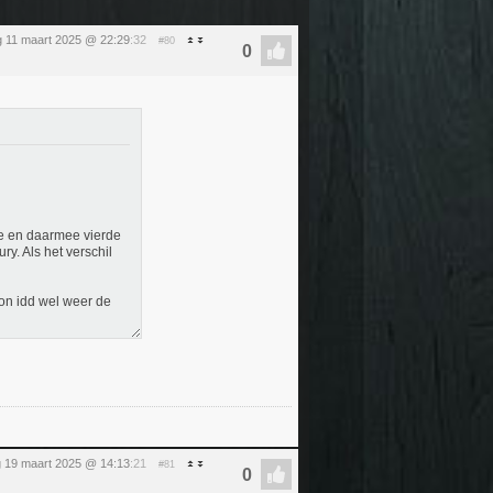
g 11 maart 2025 @ 22:29
:32
#80
ite en daarmee vierde
ry. Als het verschil
kon idd wel weer de
 19 maart 2025 @ 14:13
:21
#81