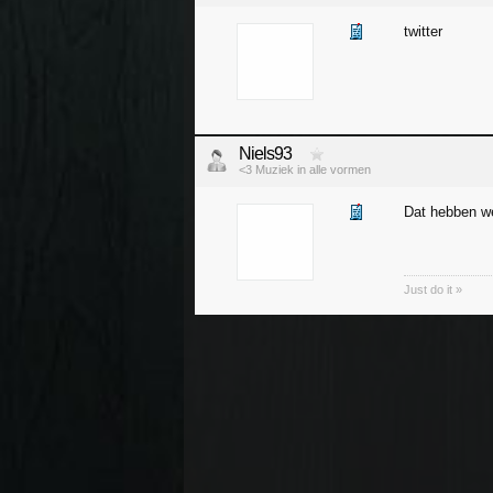
twitter
Niels93
<3 Muziek in alle vormen
Dat hebben we
Just do it »