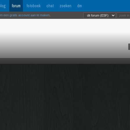
log
forum
fotoboek
chat
zoeken
dm
om een gratis account aan te maken
.