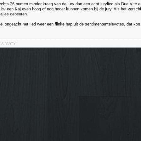
lechts 26 punten minder kreeg van de jury dan een echt jurylied als Due Vite e
ik bv een Kaj even hoog of nog hoger kunnen komen bij de jury. Als het verschil 
 alles gebeuren.
aël ongeacht het lied weer een flinke hap uit de sentimententelevotes, dat ko
T'S PARTY