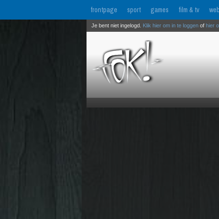
frontpage
sport
games
film & tv
web
Je bent niet ingelogd.
Klik hier om in te loggen
of
hier 