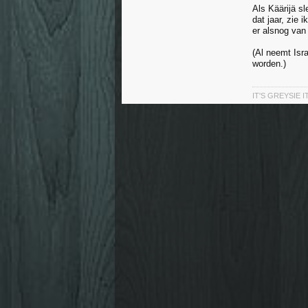
Als Käärijä s
dat jaar, zie 
er alsnog van
(Al neemt Isr
worden.)
IT'S GREYSIE I