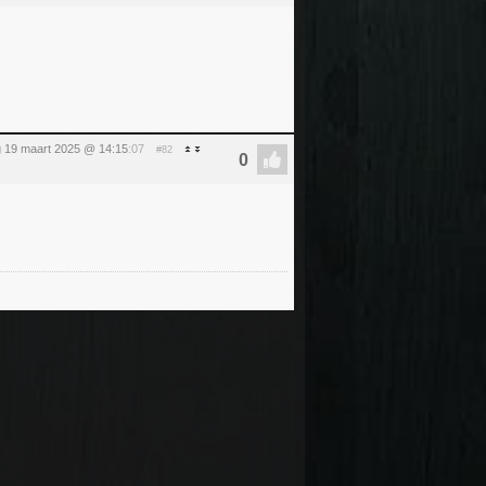
 19 maart 2025 @ 14:15
:07
#82