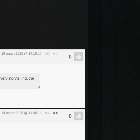
 19 maart 2025 @ 14:16
:18
#83
ery storytelling, the
 19 maart 2025 @ 14:36
:16
#84