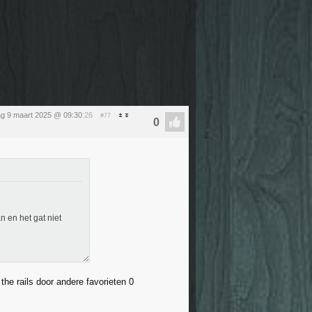
g 9 maart 2025 @ 09:30
:26
#77
 en het gat niet
the rails door andere favorieten 0