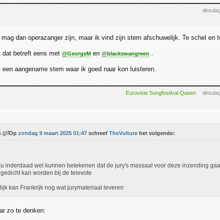
dinsda
mag dan operazanger zijn, maar ik vind zijn stem afschuwelijk. Te schel en te 
.
t dat betreft eens met
en
.
@GeorgeM
@blackswangreen
 een aangename stem waar ik goed naar kon luisteren.
Eurovisie Songfestival Queen
dinsda
Op
zondag 9 maart 2025 01:47
schreef
TheVulture
het volgende:
ou inderdaad wel kunnen betekenen dat de jury's massaal voor deze inzending gaan
gedicht kan worden bij de televote
ijk kan Frankrijk nog wat jurymateriaal leveren
ar zo te denken: