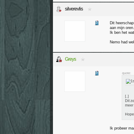
silverevlis
Dit heerschap 
aan mijn oren
Ik ben het wa
Nemo had wel
Greys
quote:
[..]
Dit z
meer 
Hopel
Ik probeer ma