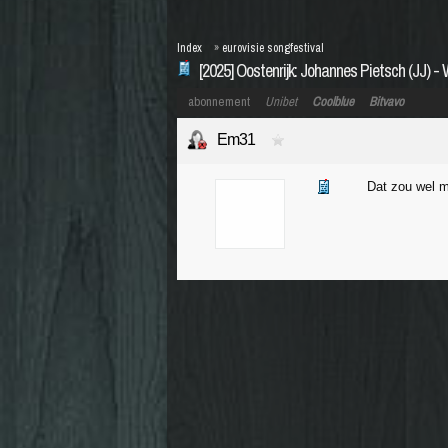
Index
»
eurovisie songfestival
[2025] Oostenrijk: Johannes Pietsch (JJ) 
abonnement
Unibet
Coolblue
Bitvavo
Em31
Dat zou wel ma