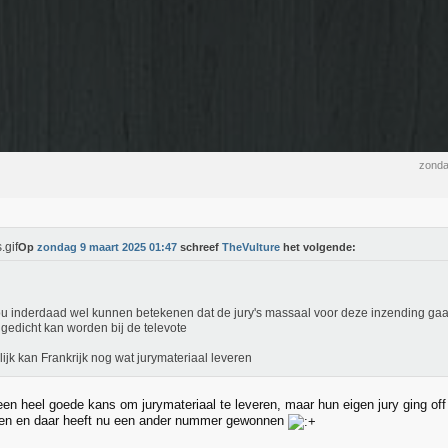
zonda
Op
zondag 9 maart 2025 01:47
schreef
TheVulture
het volgende:
ou inderdaad wel kunnen betekenen dat de jury's massaal voor deze inzending gaan
gedicht kan worden bij de televote
ijk kan Frankrijk nog wat jurymateriaal leveren
en heel goede kans om jurymateriaal te leveren, maar hun eigen jury ging off 
ven en daar heeft nu een ander nummer gewonnen