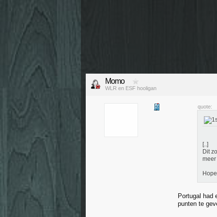
Momo
WLR en ESF hooligan
quote:
[..]
Dit z
meer 
Hopel
Portugal had e
punten te ge