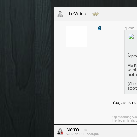
TheVulture
quote:
[..]
Ik pr
Als K
werd 
niet 
(Al n
stoor
Yup, als ik n
Op maandag voel
Het leven is als 
Momo
WLR en ESF hooligan