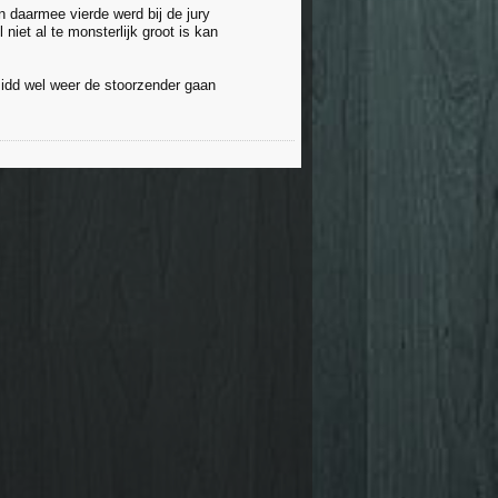
n daarmee vierde werd bij de jury
niet al te monsterlijk groot is kan
n idd wel weer de stoorzender gaan