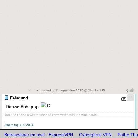
• donderdag 11 september 2025 @ 20:48 • 185
Felagund
Douwe Bob grap.
You don't need a weatherman to know which way the wind blows.
-------------------------------------------------------------------------------------------------------------------------------------------
--
Album top 100 2024
Betrouwbaar en snel - ExpressVPN
Cyberghost VPN
Pathe Thui