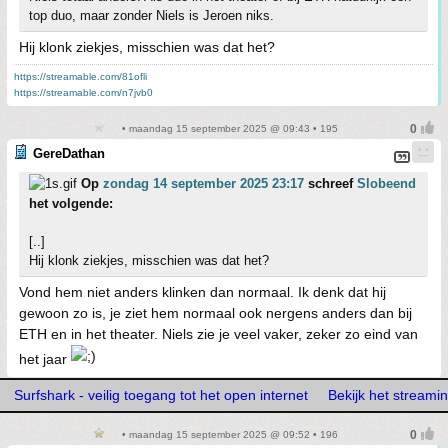
top duo, maar zonder Niels is Jeroen niks.
Hij klonk ziekjes, misschien was dat het?
https://streamable.com/81ofli
https://streamable.com/n7jvb0
• maandag 15 september 2025 @ 09:43 • 195
GereDathan
Op
zondag 14 september 2025 23:17
schreef
Slobeend
het volgende:
[..]
Hij klonk ziekjes, misschien was dat het?
Vond hem niet anders klinken dan normaal. Ik denk dat hij
gewoon zo is, je ziet hem normaal ook nergens anders dan bij
ETH en in het theater. Niels zie je veel vaker, zeker zo eind van
het jaar
Surfshark - veilig toegang tot het open internet
Bekijk het stream
• maandag 15 september 2025 @ 09:52 • 196