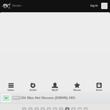
forum
log in
Index
Actief
MyAT
Nieuw
Dicht
Dit Was Het Nieuws (DWHN) #65:
tv
NPO1
1
2
3
4
5
6
7
8
9
10
11