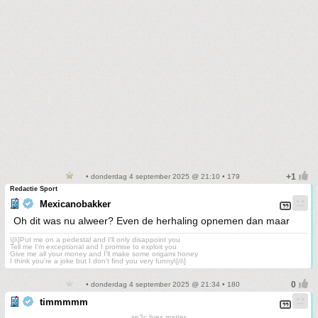
• donderdag 4 september 2025 @ 21:10 • 179
Redactie Sport
Mexicanobakker
Oh dit was nu alweer? Even de herhaling opnemen dan maar
\[i\]Put me on a pedestal and I'll only disappoint you
Tell me I'm exceptional and I promise to exploit you
Give me all your money and I'll make some origami honey
I think you're a joke but I don't find you very funny\[/i\]
• donderdag 4 september 2025 @ 21:34 • 180
timmmmm
sp3c lives matter