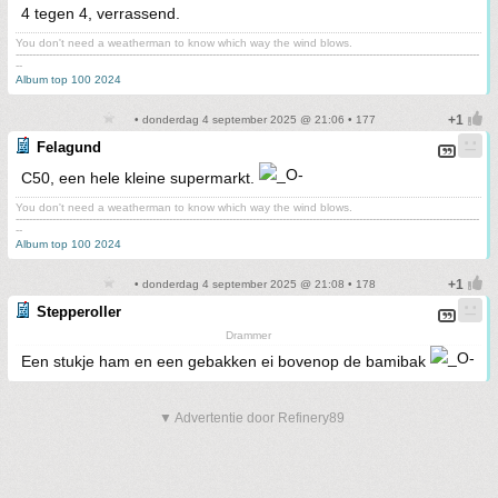
4 tegen 4, verrassend.
You don't need a weatherman to know which way the wind blows.
-------------------------------------------------------------------------------------------------------------------------------------------
--
Album top 100 2024
• donderdag 4 september 2025 @ 21:06 • 177
Felagund
C50, een hele kleine supermarkt.
You don't need a weatherman to know which way the wind blows.
-------------------------------------------------------------------------------------------------------------------------------------------
--
Album top 100 2024
• donderdag 4 september 2025 @ 21:08 • 178
Stepperoller
Drammer
Een stukje ham en een gebakken ei bovenop de bamibak
▼ Advertentie door Refinery89