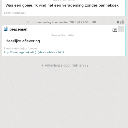
Was een goeie. Ik vind het een verademing zonder pannekoek
Laffe huichelaar
• donderdag 4 september 2025 @ 21:50 • 181
peaceman
Peace Man! ofzo...
Heerlijke aflevering
I love music |Ajax forever
http://frontpage.fok.nl/c(...)-feest-of-farce.html
▼ Advertentie door Refinery89