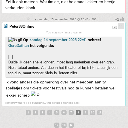
Zei ik ook meteen. Wat timide, niet helemaal lekker en beetje
verkouden klank.
• maandag 15 september 2025 @ 15:40 • 200
Peter88Online
You may say I'm a dreamer
Op
zondag 14 september 2025 22:41
schreef
GereDathan
het volgende:
[..]
Duidelijk geen snelle jongen, moet lang nadenken over een grap.
Niels totaal anders. Als duo in het theater of bij ETH natuurlijk een
top duo, maar zonder Niels is Jeroen niks.
Ik vond anders die opmerking over het meedoen aan tv
spelletjes om tickets voor festivals nog te kunnen betalen wel
lekker scherp
“Tomorrow there’ll be sunshine, And all this darkness past”
1
2
3
4
5
6
7
8
9
10
11
12
13