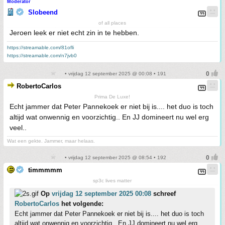
Moderator
Slobeend
of all places
Jeroen leek er niet echt zin in te hebben.
https://streamable.com/81ofli
https://streamable.com/n7jvb0
• vrijdag 12 september 2025 @ 00:08 • 191
RobertoCarlos
Prima De Luxe!
Echt jammer dat Peter Pannekoek er niet bij is.... het duo is toch
altijd wat onwennig en voorzichtig.. En JJ domineert nu wel erg
veel..
Wat een gekte. Jammer, maar helaas.
• vrijdag 12 september 2025 @ 08:54 • 192
timmmmm
sp3c lives matter
Op
vrijdag 12 september 2025 00:08
schreef
RobertoCarlos
het volgende:
Echt jammer dat Peter Pannekoek er niet bij is.... het duo is toch
altijd wat onwennig en voorzichtig.. En JJ domineert nu wel erg