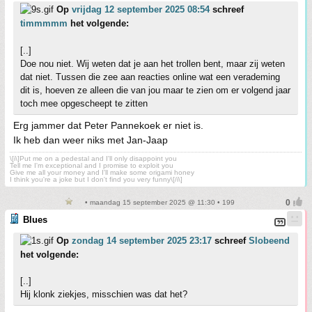
Op
vrijdag 12 september 2025 08:54
schreef
timmmmm
het volgende:
[..]
Doe nou niet. Wij weten dat je aan het trollen bent, maar zij weten
dat niet. Tussen die zee aan reacties online wat een verademing
dit is, hoeven ze alleen die van jou maar te zien om er volgend jaar
toch mee opgescheept te zitten
Erg jammer dat Peter Pannekoek er niet is.
Ik heb dan weer niks met Jan-Jaap
\[i\]Put me on a pedestal and I'll only disappoint you
Tell me I'm exceptional and I promise to exploit you
Give me all your money and I'll make some origami honey
I think you're a joke but I don't find you very funny\[/i\]
• maandag 15 september 2025 @ 11:30 • 199
Blues
Op
zondag 14 september 2025 23:17
schreef
Slobeend
het volgende:
[..]
Hij klonk ziekjes, misschien was dat het?