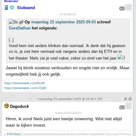
Moderator
Slobeend
of all places
Op
maandag 15 september 2025 09:43
schreef
GereDathan
het volgende:
[..]
Vond hem niet anders klinken dan normaal. Ik denk dat hij gewoon
zo is, je ziet hem normaal ook nergens anders dan bij ETH en in
het theater. Niels zie je veel vaker, zeker zo eind van het jaar
Jawel hij klonk sowieso verkouden en oogde niet zo vrolijk. Maar
ongetwijfeld heb jij ook gelijk.
https://streamable.com/81ofli
https://streamable.com/n7jvb0
• maandag 15 september 2025 @ 10:30 • 197
Dagoduck
Karel (2003-2022)
Hmm, ik vond Niels juist een beetje onwennig. Wist niet altijd
waar ie kijken moest.
||
FOK!Stok
|| tatatatatataatatatattaaaaapiediedieuwtididipieuwpidibididi She said I'll throw