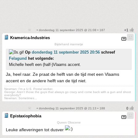
• donderdag 11 september 2025 @ 21:08 • 187
Kramerica-Industries
Bijdehand mannetje
Op
donderdag 11 september 2025 20:56
schreef
Felagund
het volgende:
Michelle heeft een (half-)Vlaams accent.
Ja, heel raar. Ze praat de helft van de tijd met een Vlaams
accent en de andere helft van de tijd niet.
Newman: I'm a U.S. Postal worker.
George: Aren't those the guys that always go crazy and come back with a gun and shoot
everybody?
Newman: Sometimes...
• donderdag 11 september 2025 @ 21:13 • 188
Epistaxiophobia
Queen Obscene
Leuke afleveringen tot dusver