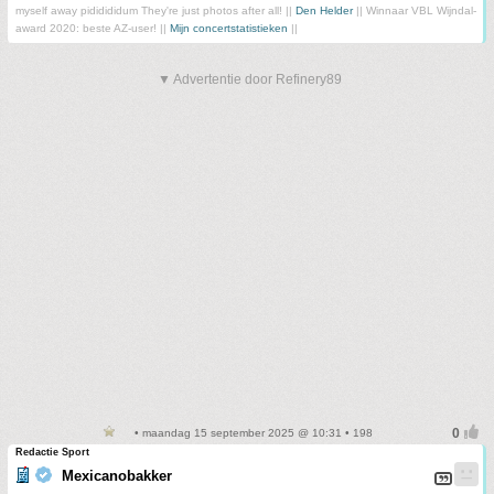
myself away pididididum They're just photos after all! ||
Den Helder
|| Winnaar VBL Wijndal-
award 2020: beste AZ-user! ||
Mijn concertstatistieken
||
▼ Advertentie door Refinery89
• maandag 15 september 2025 @ 10:31 • 198
Redactie Sport
Mexicanobakker