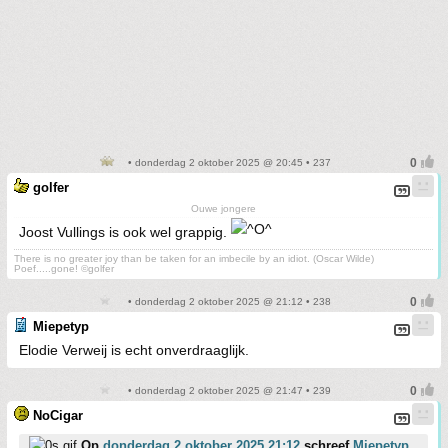
• donderdag 2 oktober 2025 @ 20:45 • 237
golfer
Ouwe jongere
Joost Vullings is ook wel grappig.
There is no greater joy than be taken for an imbecile by an idiot. (Oscar Wilde)
Poef.....gone! ©golfer
• donderdag 2 oktober 2025 @ 21:12 • 238
Miepetyp
Elodie Verweij is echt onverdraaglijk.
• donderdag 2 oktober 2025 @ 21:47 • 239
NoCigar
Op
donderdag 2 oktober 2025 21:12
schreef
Miepetyp