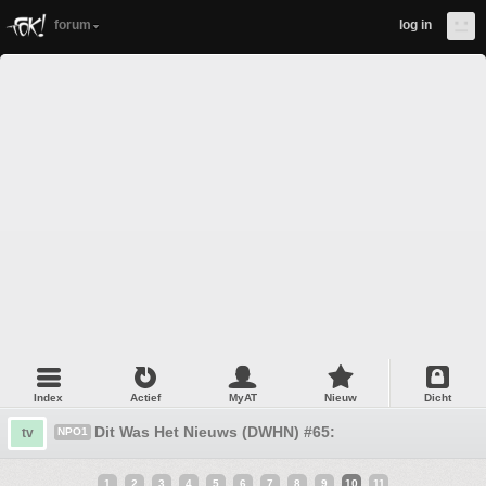
forum
log in
Index
Actief
MyAT
Nieuw
Dicht
Dit Was Het Nieuws (DWHN) #65:
tv
NPO1
1
2
3
4
5
6
7
8
9
10
11