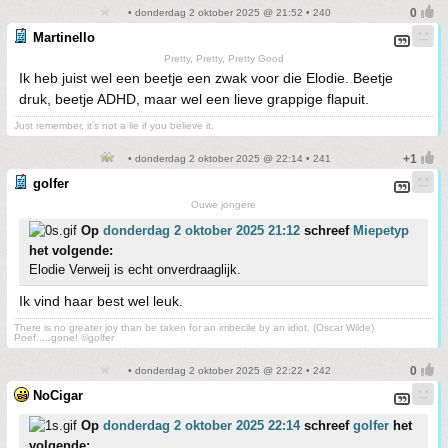
• donderdag 2 oktober 2025 @ 21:52 • 240
Martinello
Pretty, Pretty, Pretty Good
Ik heb juist wel een beetje een zwak voor die Elodie. Beetje
druk, beetje ADHD, maar wel een lieve grappige flapuit.
Just remember, it’s not a lie if you believe it.
• donderdag 2 oktober 2025 @ 22:14 • 241
golfer
Ouwe jongere
Op
donderdag 2 oktober 2025 21:12
schreef
Miepetyp
het volgende:
Elodie Verweij is echt onverdraaglijk.
Ik vind haar best wel leuk.
There is no greater joy than be taken for an imbecile by an idiot. (Oscar Wilde)
Poef.....gone! ©golfer
• donderdag 2 oktober 2025 @ 22:22 • 242
NoCigar
Op
donderdag 2 oktober 2025 22:14
schreef
golfer
het
volgende: