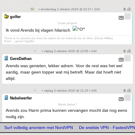
• donderdag 2 oktober 2025 @ 22:27 • 243
golfer
Ouwe jongere
Ik vond Arends bij vlagen hilarisch.
There is no greater joy than be taken for an imbecile by an idiot. (Oscar Wilde)
Poef.....gone! ©golfer
• vrijdag 3 oktober 2025 @ 13:55 • 244
GereDathan
Arends was genieten, lekker adrem. Voor de rest was het wel
aardig, maar geen topper wat mij betreft. Maar dat hoeft niet
altijd.
• vrijdag 3 oktober 2025 @ 21:15 • 245
Nebelwerfer
Werfs Nebel !
Arends zou Harm prima kunnen vervangen mocht dat nog eens
nodig zijn.
Surf volledig anoniem met NordVPN
De snelste VPN - FastestVP