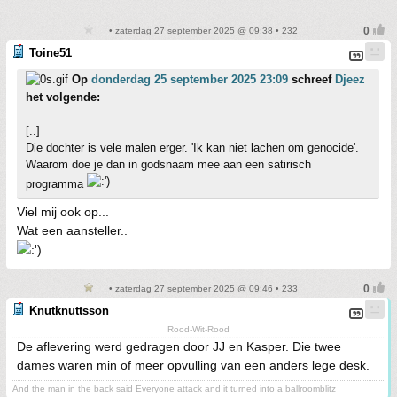
• zaterdag 27 september 2025 @ 09:38 • 232
Toine51
Op
donderdag 25 september 2025 23:09
schreef
Djeez
het volgende:
[..]
Die dochter is vele malen erger. 'Ik kan niet lachen om genocide'.
Waarom doe je dan in godsnaam mee aan een satirisch
programma
Viel mij ook op...
Wat een aansteller..
• zaterdag 27 september 2025 @ 09:46 • 233
Knutknuttsson
Rood-Wit-Rood
De aflevering werd gedragen door JJ en Kasper. Die twee
dames waren min of meer opvulling van een anders lege desk.
And the man in the back said Everyone attack and it turned into a ballroomblitz