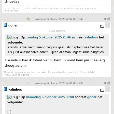
dingetjes.
Het is...kiezen of delen, spelen winnen verliezen of vervelen en helemaal niets
ondernemen
• maandag 6 oktober 2025 @ 00:00 • 249
golfer
Ouwe jongere
Op
zondag 5 oktober 2025 23:46
schreef
kalinhos
het
volgende:
Arends is wel vermoeiend zeg als gast, als captain was het beter.
Tis juist allesbehalve adrem, lijken allemaal ingestuurde dingetjes.
Die indruk had ik totaal niet bij hem. Ik vond hem juist heel erg
droog adrem.
There is no greater joy than be taken for an imbecile by an idiot. (Oscar Wilde)
Poef.....gone! ©golfer
• maandag 6 oktober 2025 @ 00:05 • 250
kalinhos
Op
maandag 6 oktober 2025 00:00
schreef
golfer
het
volgende:
[..]