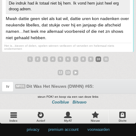
Die indruk had ik totaal niet bij hem. Ik vond hem juist heel erg
droog adrem.
Mwah dattie geen slet als kat wil, dattie uren kon nadenken over
neukende libelles, dat stukje over hij en janjaap die afscheid
namen…het leek me allemaal voorbereid of die net zn shows
niet gehaald hebben.
Het is...kiezen of delen, spelen winnen verliezen of vervelen en helemaal niets
ondernemen
1
2
3
4
5
6
7
8
9
10
11
12
13
Dit Was Het Nieuws (DWHN) #65:
tv
NPO1
steun FOK! en koop via een van deze links
Coolblue
Bitvavo
Index
Actief
MyAT
Nieuw
Dicht
privacy
•
premium account
•
voorwaarden