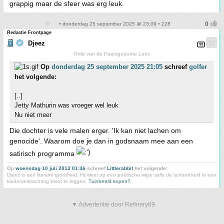
grappig maar de sfeer was erg leuk.
• donderdag 25 september 2025 @ 23:09 • 228
Redactie Frontpage
Djeez
Orde van de Paarsgepunte Lans
Op
donderdag 25 september 2025 21:05
schreef
golfer
het volgende:
[..]
Jetty Mathurin was vroeger wel leuk
Nu niet meer
Die dochter is vele malen erger. 'Ik kan niet lachen om
genocide'. Waarom doe je dan in godsnaam mee aan een
satirisch programma
Op
woensdag 10 juli 2013 01:46
schreef
Littlerabbit
het volgende:
Djeez is een literaire grootheid. Hij weet op een poëtische wijze zelfs de schoonheid in een
kinderverkrachting bloot te leggen.
Tuinbeeld kopen?
▼ Advertentie door Refinery89