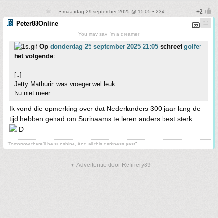
• maandag 29 september 2025 @ 15:05 • 234
Peter88Online
You may say I'm a dreamer
Op
donderdag 25 september 2025 21:05
schreef
golfer
het volgende:
[..]
Jetty Mathurin was vroeger wel leuk
Nu niet meer
Ik vond die opmerking over dat Nederlanders 300 jaar lang de
tijd hebben gehad om Surinaams te leren anders best sterk
“Tomorrow there’ll be sunshine, And all this darkness past”
▼ Advertentie door Refinery89