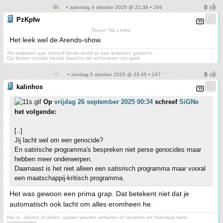
• zaterdag 4 oktober 2025 @ 21:38 • 246
PzKpfw
Devon 'No Limits'
Het leek wel de Arends-show.
Als iedereen aan zichzelf denkt wordt er aan iedereen gedacht.
Op fietsen zonder bende kwam'm zie schooieren um spek
• zondag 5 oktober 2025 @ 23:45 • 247
kalinhos
Op
vrijdag 26 september 2025 00:34
schreef
SiGNe
het volgende:
[..]
Jij lacht wel om een genocide?
En satirische programma's bespreken niet perse genocides maar
hebben meer onderwerpen.
Daarnaast is het niet alleen een satisrisch programma maar vooral
een maatschappij-kritisch programma.
Het was gewoon een prima grap. Dat betekent niet dat je
automatisch ook lacht om alles eromheen he.
Het is...kiezen of delen, spelen winnen verliezen of vervelen en helemaal niets
ondernemen