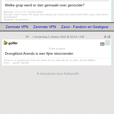
Welke grap werd er dan gemaakt over genocide?
Newman: I'm a U.S. Postal worker.
George: Aren't those the guys that always go crazy and come back with a gun and shoot
everybody?
Newman: Sometimes...
Zenmate VPN
Zenmate VPN
Zavvi - Fandom en Geekgear
• donderdag 2 oktober 2025 @ 20:42 • 236
golfer
Ouwe jongere
Droogkloot Arends is een fijne stoorzender.
There is no greater joy than be taken for an imbecile by an idiot. (Oscar Wilde)
Poef.....gone! ©golfer
▼ Advertentie door Refinery89