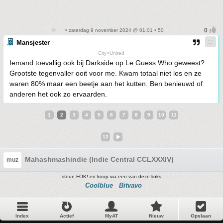
• zaterdag 9 november 2024 @ 01:01 • 50
Mansjester
City>United
Iemand toevallig ook bij Darkside op Le Guess Who geweest?
Grootste tegenvaller ooit voor me. Kwam totaal niet los en ze
waren 80% maar een beetje aan het kutten. Ben benieuwd of
anderen het ook zo ervaarden.
1
2
3
4
5
6
7
8
9
10
11
12
Mahashmashindie (Indie Central CCLXXXIV)
muz
steun FOK! en koop via een van deze links
Coolblue
Bitvavo
Index
Actief
MyAT
Nieuw
Opslaan