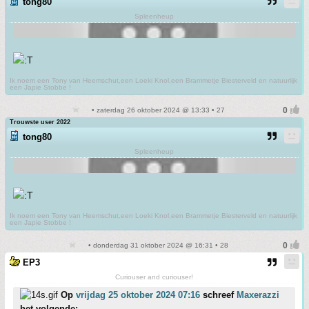
tong80
Spleenheup
Ik noem een Tony van Heemschut,een Loeki Knol,een Brammetje Biesterveld en natuurlijk
een Japie Stobbe !
• zaterdag 26 oktober 2024 @ 13:33 • 27
Trouwste user 2022
tong80
Spleenheup
Ik noem een Tony van Heemschut,een Loeki Knol,een Brammetje Biesterveld en natuurlijk
een Japie Stobbe !
• donderdag 31 oktober 2024 @ 16:31 • 28
EP3
Curiouser and curiouser!
Op
vrijdag 25 oktober 2024 07:16
schreef
Maxerazzi
het volgende: