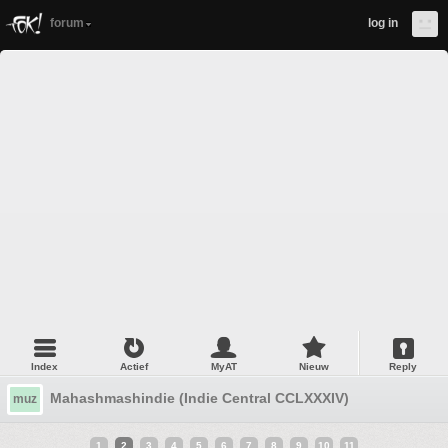
forum
log in
Index
Actief
MyAT
Nieuw
Reply
Mahashmashindie (Indie Central CCLXXXIV)
muz
1
2
3
4
5
6
7
8
9
10
11