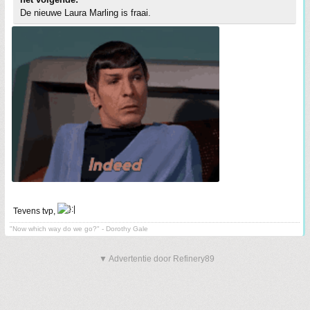
De nieuwe Laura Marling is fraai.
Tevens tvp,
"Now which way do we go?" - Dorothy Gale
▼ Advertentie door Refinery89