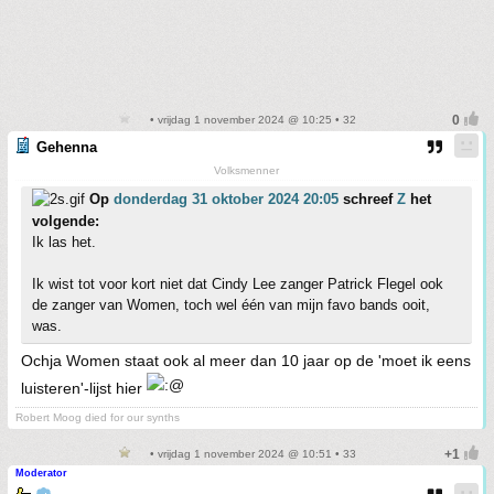
• vrijdag 1 november 2024 @ 10:25 • 32
Gehenna
Volksmenner
Op
donderdag 31 oktober 2024 20:05
schreef
Z
het
volgende:
Ik las het.
Ik wist tot voor kort niet dat Cindy Lee zanger Patrick Flegel ook
de zanger van Women, toch wel één van mijn favo bands ooit,
was.
Ochja Women staat ook al meer dan 10 jaar op de 'moet ik eens
luisteren'-lijst hier
Robert Moog died for our synths
• vrijdag 1 november 2024 @ 10:51 • 33
Moderator