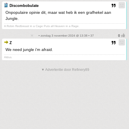
Discombobulate
Onpopulaire opinie dit, maar wat heb ik een grafhekel aan
Jungle.
A Robin Redbreast in a Cage Puts all Heaven in a Rage.
• zondag 3 november 2024 @ 13:38 • 37
Z
We need jungle i'm afraid.
Aldus.
▼ Advertentie door Refinery89