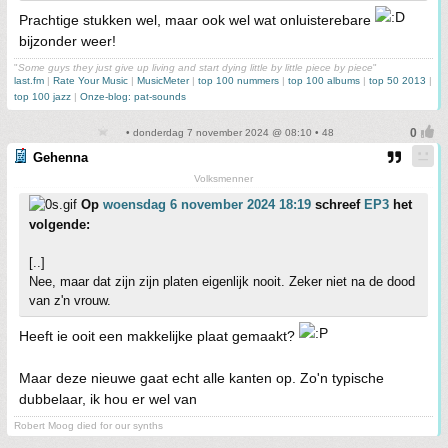
Prachtige stukken wel, maar ook wel wat onluisterebare
bijzonder weer!
"
Some guys they just give up living and start dying little by little piece by piece
"
last.fm
|
Rate Your Music
|
MusicMeter
|
top 100 nummers
|
top 100 albums
|
top 50 2013
|
top 100 jazz
|
Onze-blog: pat-sounds
• donderdag 7 november 2024 @ 08:10 • 48
Gehenna
Volksmenner
Op
woensdag 6 november 2024 18:19
schreef
EP3
het
volgende:
[..]
Nee, maar dat zijn zijn platen eigenlijk nooit. Zeker niet na de dood
van z'n vrouw.
Heeft ie ooit een makkelijke plaat gemaakt?
Maar deze nieuwe gaat echt alle kanten op. Zo'n typische
dubbelaar, ik hou er wel van
Robert Moog died for our synths