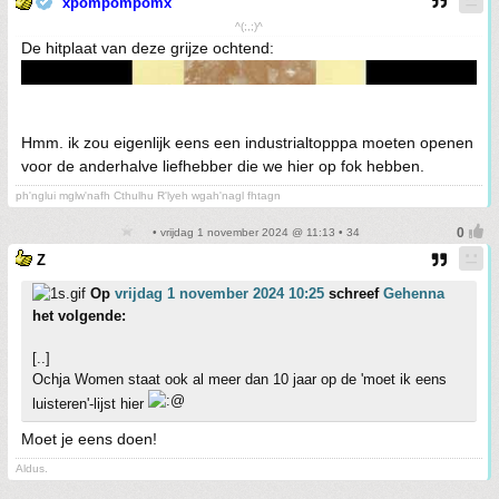
xpompompomx
^(;,;)^
De hitplaat van deze grijze ochtend:
Hmm. ik zou eigenlijk eens een industrialtopppa moeten openen
voor de anderhalve liefhebber die we hier op fok hebben.
ph'nglui mglw'nafh Cthulhu R'lyeh wgah'nagl fhtagn
• vrijdag 1 november 2024 @ 11:13 • 34
Z
Op
vrijdag 1 november 2024 10:25
schreef
Gehenna
het volgende:
[..]
Ochja Women staat ook al meer dan 10 jaar op de 'moet ik eens
luisteren'-lijst hier
Moet je eens doen!
Aldus.