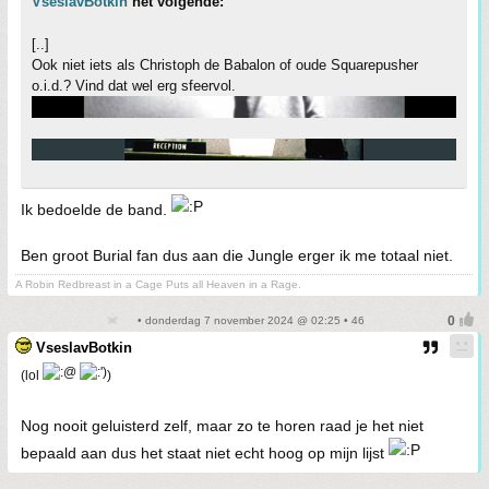
VseslavBotkin
het volgende:
[..]
Ook niet iets als Christoph de Babalon of oude Squarepusher
o.i.d.? Vind dat wel erg sfeervol.
Ik bedoelde de band.
Ben groot Burial fan dus aan die Jungle erger ik me totaal niet.
A Robin Redbreast in a Cage Puts all Heaven in a Rage.
• donderdag 7 november 2024 @ 02:25 • 46
VseslavBotkin
(lol
)
Nog nooit geluisterd zelf, maar zo te horen raad je het niet
bepaald aan dus het staat niet echt hoog op mijn lijst