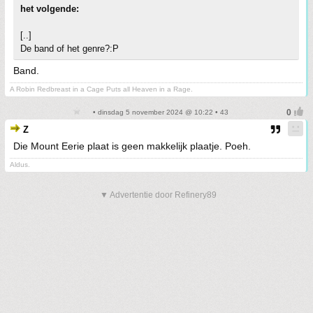
het volgende:
[..]
De band of het genre?:P
Band.
A Robin Redbreast in a Cage Puts all Heaven in a Rage.
• dinsdag 5 november 2024 @ 10:22 • 43
Z
Die Mount Eerie plaat is geen makkelijk plaatje. Poeh.
Aldus.
▼ Advertentie door Refinery89