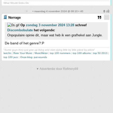
What Would Goku Do
• maandag 4 november 2024 @ 08:10 • 40
Norrage
Op
zondag 3 november 2024 13:28
schreef
Discombobulate
het volgende:
Onpopulaire opinie dit, maar wat heb ik een grafhekel aan Jungle.
De band of het genre?:P
"
Some guys they just give up living and start dying little by little piece by piece
"
last.fm
|
Rate Your Music
|
MusicMeter
|
top 100 nummers
|
top 100 albums
|
top 50 2013
|
top 100 jazz
|
Onze-blog: pat-sounds
▼ Advertentie door Refinery89