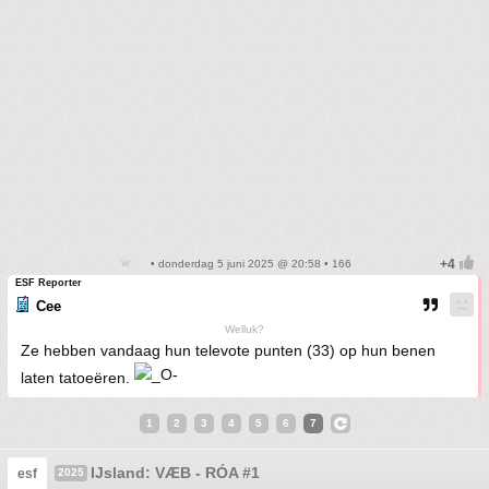
• donderdag 5 juni 2025 @ 20:58 • 166
ESF Reporter
Cee
Welluk?
Ze hebben vandaag hun televote punten (33) op hun benen
laten tatoeëren.
1
2
3
4
5
6
7
IJsland: VÆB - RÓA #1
esf
2025