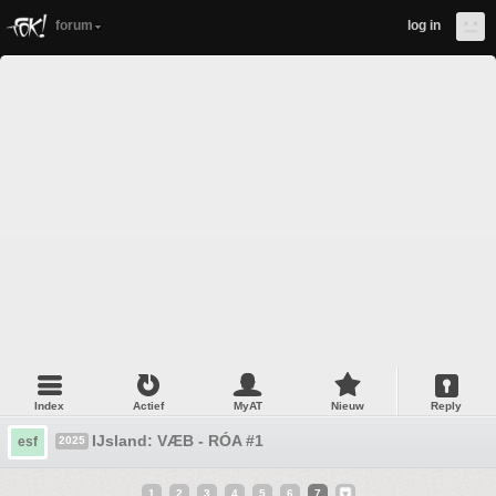
forum
log in
Index
Actief
MyAT
Nieuw
Reply
IJsland: VÆB - RÓA #1
esf
2025
1
2
3
4
5
6
7