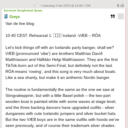
• zaterdag 3 mei 2025 @ 14:46 • 158
Eurovisie Songfestival Queen
Greys
Van de live blog:
10:40 CEST: Rehearsal 1: 🇮🇸 Iceland -VÆB – RÓA
Let’s kick things off with an Icelandic party banger, shall we?
VÆB (pronounced ‘vibe’) are brothers Matthías Davíð
Matthíasson and Hálfdán Helgi Matthíasson. They are the first
TikTok-born act of this Semi-Final, but definitely not the last.
RÓA means ‘rowing’, and this song is very much about boats.
Like a sea shanty, but make it an anthemic Nordic banger.
The routine is fundamentally the same as the one we saw at
Söngvakeppnin, but with a little Basel polish – the two-part
wooden boat is painted white with some waves at stage level,
and the three backing dancers have upgraded outfits - silver
dungarees with cute Icelandic jumpers and silver bucket hats.
But the two VÆB boys are in the same outfits with hoods we’ve
seen previously, and of course their trademark silver shades.