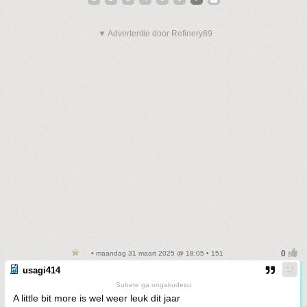
▼ Advertentie door Refinery89
• maandag 31 maart 2025 @ 18:05 • 151
usagi414
Subete ga ongakudesu
A little bit more is wel weer leuk dit jaar