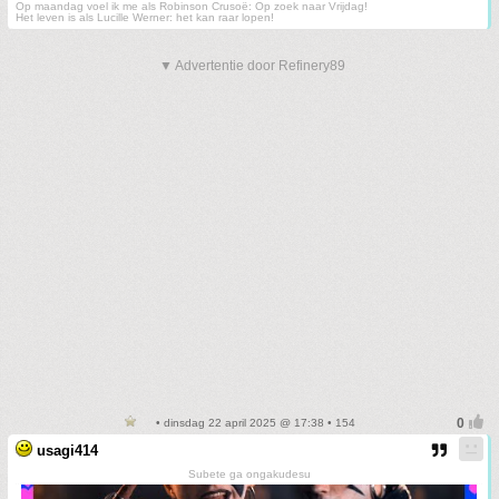
Op maandag voel ik me als Robinson Crusoë: Op zoek naar Vrijdag!
Het leven is als Lucille Werner: het kan raar lopen!
▼ Advertentie door Refinery89
• dinsdag 22 april 2025 @ 17:38 • 154
usagi414
Subete ga ongakudesu