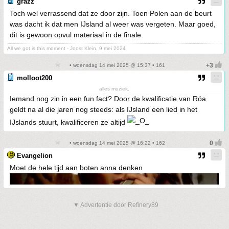
grazz
Toch wel verrassend dat ze door zijn. Toen Polen aan de beurt
was dacht ik dat men IJsland al weer was vergeten. Maar goed,
dit is gewoon opvul materiaal in de finale.
All we got is this moment - Joost Klein, 9 mei 2024
• woensdag 14 mei 2025 @ 15:37 • 161
molloot200
alles muziek.
Iemand nog zin in een fun fact? Door de kwalificatie van Róa
geldt na al die jaren nog steeds: als IJsland een lied in het
IJslands stuurt, kwalificeren ze altijd
• woensdag 14 mei 2025 @ 16:22 • 162
Evangelion
Moet de hele tijd aan boten anna denken
▼ Advertentie door Refinery89