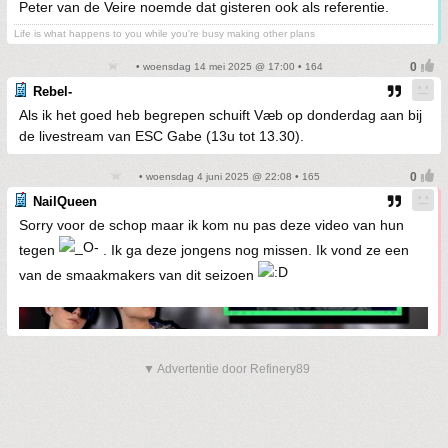
Peter van de Veire noemde dat gisteren ook als referentie.
Life is what happens to you while you're busy making other plans
• woensdag 14 mei 2025 @ 17:00 • 164
Rebel-
Als ik het goed heb begrepen schuift Væb op donderdag aan bij
de livestream van ESC Gabe (13u tot 13.30).
• woensdag 4 juni 2025 @ 22:08 • 165
NailQueen
Sorry voor de schop maar ik kom nu pas deze video van hun
tegen
. Ik ga deze jongens nog missen. Ik vond ze een
van de smaakmakers van dit seizoen
▼ Advertentie door Refinery89