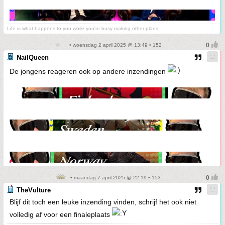
Life is what happens to you while you're busy making other plans
• woensdag 2 april 2025 @ 13:49 • 152
NailQueen
De jongens reageren ook op andere inzendingen
• maandag 7 april 2025 @ 22:19 • 153
TheVulture
Blijf dit toch een leuke inzending vinden, schrijf het ook niet
volledig af voor een finaleplaats