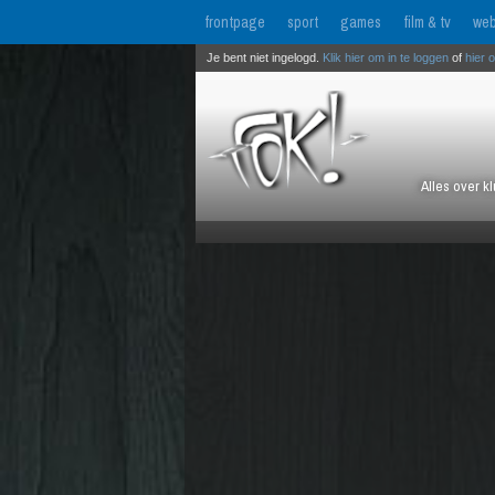
frontpage
sport
games
film & tv
web
Je bent niet ingelogd.
Klik hier om in te loggen
of
hier 
Alles over k