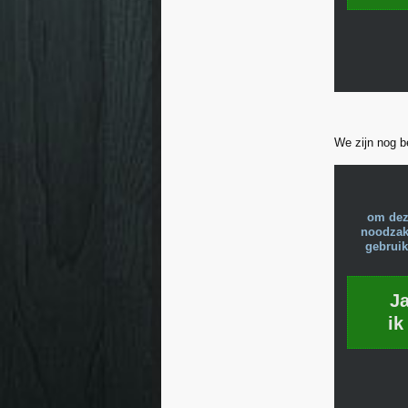
We zijn nog b
om dez
noodzake
gebruik
J
ik