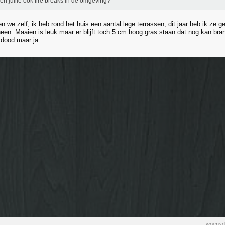
n jullie ook fire breaks in de omgeving?
n we zelf, ik heb rond het huis een aantal lege terrassen, dit jaar heb ik ze 
heen. Maaien is leuk maar er blijft toch 5 cm hoog gras staan dat nog kan br
 dood maar ja.
woensda