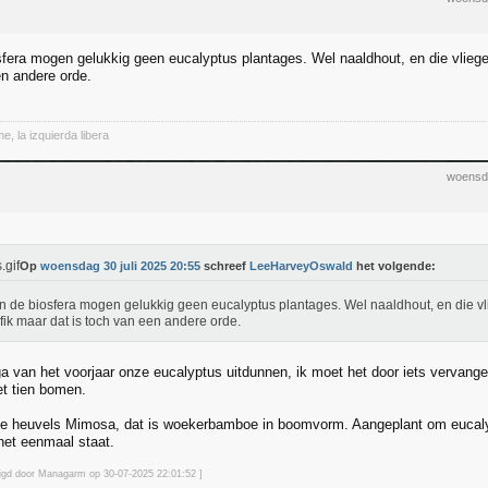
osfera mogen gelukkig geen eucalyptus plantages. Wel naaldhout, en die vliege
en andere orde.
, la izquierda libera
woensda
Op
woensdag 30 juli 2025 20:55
schreef
LeeHarveyOswald
het volgende:
in de biosfera mogen gelukkig geen eucalyptus plantages. Wel naaldhout, en die v
 fik maar dat is toch van een andere orde.
 ga van het voorjaar onze eucalyptus uitdunnen, ik moet het door iets vervan
et tien bomen.
 de heuvels Mimosa, dat is woekerbamboe in boomvorm. Aangeplant om eucal
 het eenmaal staat.
zigd door Managarm op 30-07-2025 22:01
:52
]