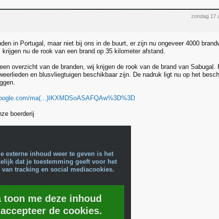
zondag 17 
nden in Portugal, maar niet bij ons in de buurt, er zijn nu ongeveer 4000 bran
j krijgen nu de rook van een brand op 35 kilometer afstand.
 een overzicht van de branden, wij krijgen de rook van de brand van Sabugal. H
eerlieden en blusvliegtuigen beschikbaar zijn. De nadruk ligt nu op het besc
iggen.
.google.com/ma(...)IKXMDSoASAFQAw%3D%3D
ze boerderij
e externe inhoud weer te geven is het
lijk dat je toestemming geeft voor het
 van tracking en social mediacookies.
a toon me deze inhoud
 accepteer de cookies.