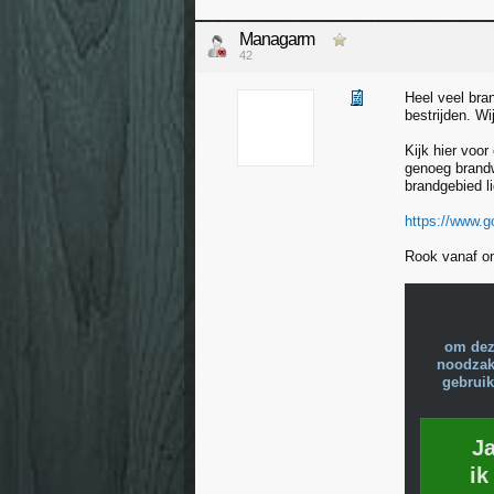
Managarm
42
Heel veel bra
bestrijden. Wi
Kijk hier voor
genoeg brandw
brandgebied l
https://www
Rook vanaf on
om dez
noodzake
gebruik
J
ik