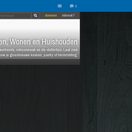
doneren
inbreuk?
en, Wonen en Huishouden
ieurtrends, schoonmaak en de-cluttertips. Laat zien
how je gloednieuwe keuken, pantry of herinrichting.