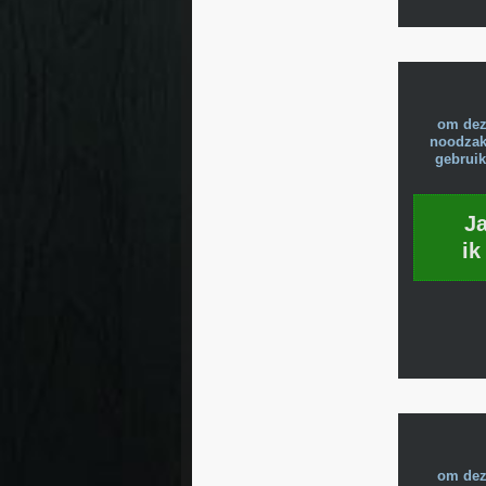
om dez
noodzake
gebruik
J
ik
om dez