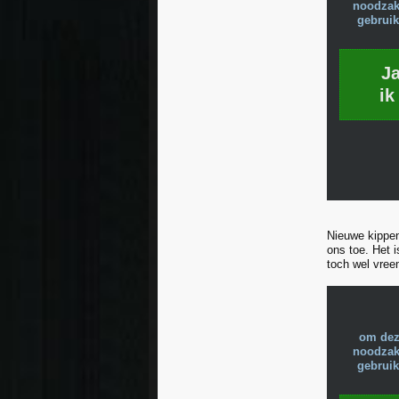
noodzake
gebruik
J
ik
Nieuwe kippen
ons toe. Het 
toch wel vree
om dez
noodzake
gebruik