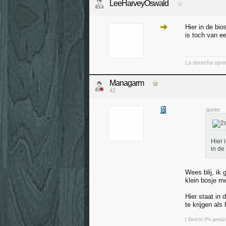
LeeHarveyOswald
Hier in de bi
is toch van e
La derecha oprime
Managarm
42
quote:
Hier 
in de
Wees blij, ik
klein bosje m
Hier staat in
te krijgen als
[ Bericht 0% gewij