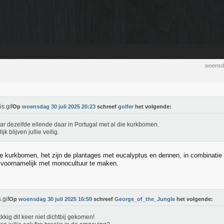
woensda
Op
woensdag 30 juli 2025 20:23
schreef
golfer
het volgende:
aar dezelfde ellende daar in Portugal met al die kurkbomen.
jk blijven jullie veilig.
 de kurkbomen, het zijn de plantages met eucalyptus en dennen, in combinatie
 voornamelijk met monocultuur te maken.
Op
woensdag 30 juli 2025 16:59
schreef
George_of_the_Jungle
het volgende:
kkig dit keer niet dichtbij gekomen!