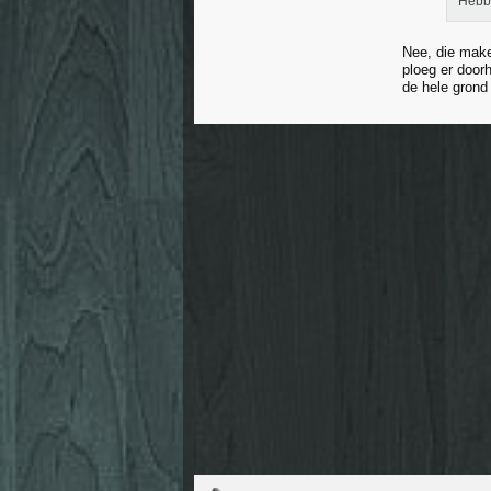
Hebbe
Nee, die make
ploeg er door
de hele grond