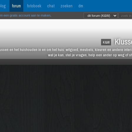
log
forum
fotoboek
chat
zoeken
dm
om een gratis account aan te maken
.
Kluss
K&W
lussen en het huishouden in en om het huis: witgoed, meubels, kleuren en andere inter
wat je kan, stel je vragen, help een ander op weg of s