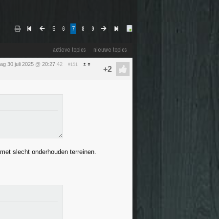
5
6
7
8
9
actieve topics
nieuwe topics
g 30 juli 2025 @ 20:27
:42
#151
 met slecht onderhouden terreinen.