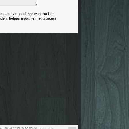
gemaaid, volgend jaar weer met de
anden, helaas maak je met ploegen
g 30 juli 2025 @ 20:55
:46
#152