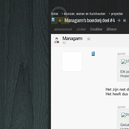
Index
»
klussen, wonen en huishouden
»
projecten
Managarm's boerderij deel #4
abonnement
Unibet
Coolblue
Bitvavo
Managarm
42
quote:
Elk j
Hopeli
Het zijn niet
Het heeft dus
quote:
Geluk