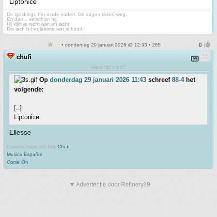
Liptonice
De tijd dringt, het einde nadert. De dagen tikken weg.
En dan... verschijnt hij.
Hij kijkt je recht aan en lacht.
Die lach is het laatste wat je hoort.
• donderdag 29 januari 2026 @ 12:33 • 265
chufi
Hace frio o no?
Op
donderdag 29 januari 2026 11:43
schreef
88-4
het
volgende:
[..]
Liptonice
Ellesse
Cuando haya sol, hay
Chufi
Musica Español
Come On
▼ Advertentie door Refinery89