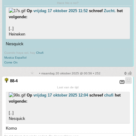
Hace frio o no?
Op
vrijdag 17 oktober 2025 11:52
schreef
Zucht.
het
volgende:
[..]
Heineken
Nesquick
Cuando haya sol, hay
Chufi
Musica Español
Come On
• maandag 20 oktober 2025 @ 00:56 • 252
88-4
Last van de tijd
Op
vrijdag 17 oktober 2025 12:04
schreef
chufi
het
volgende:
[..]
Nesquick
Komo