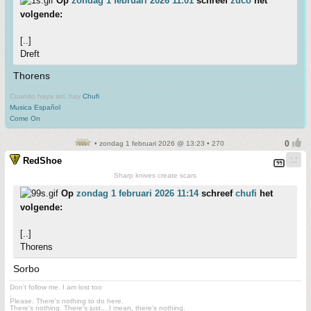
Op
zondag 1 februari 2026 11:01
schreef
zuco
het
volgende:
[..]
Dreft
Thorens
Cuando haya sol, hay
Chufi
Musica Español
Come On
• zondag 1 februari 2026 @ 13:23 • 270
RedShoe
Sharp knives create scars
Op
zondag 1 februari 2026 11:14
schreef
chufi
het
volgende:
[..]
Thorens
Sorbo
Don't follow me. I am lost too
.
Please. There's nothing to do here.
There's nothing. There's just....I mean, there's nothing.