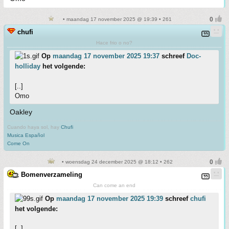
• maandag 17 november 2025 @ 19:39 • 261
chufi
Hace frio o no?
Op
maandag 17 november 2025 19:37
schreef
Doc-
holliday
het volgende:
[..]
Omo
Oakley
Cuando haya sol, hay
Chufi
Musica Español
Come On
• woensdag 24 december 2025 @ 18:12 • 262
Bomenverzameling
Can come an end
Op
maandag 17 november 2025 19:39
schreef
chufi
het volgende:
[..]