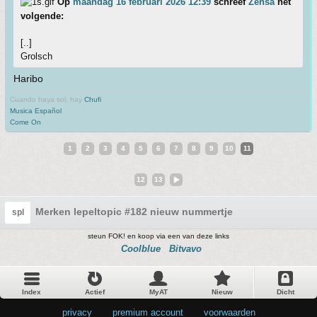
Op
maandag 16 februari 2026 12:39
schreef
Zensa
het
volgende:
[..]
Grolsch
Haribo
Cuando haya sol, hay
Chufi
Musica Español
Come On
1
2
3
4
5
6
7
8
9
10
11
12
13
Merken lepeltopic #182 nieuw nummertje
spl
steun FOK! en koop via een van deze links
Coolblue
Bitvavo
Index
Actief
MyAT
Nieuw
Dicht
privacy
•
premium account
•
voorwaarden