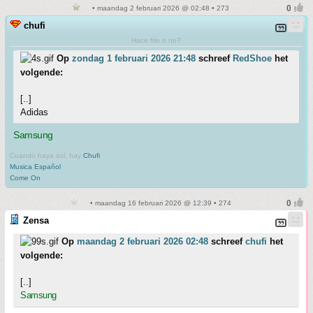
• maandag 2 februari 2026 @ 02:48 • 273
chufi
Hace frio o no?
Op
zondag 1 februari 2026 21:48
schreef
RedShoe
het
volgende:
[..]
Adidas
Samsung
Cuando haya sol, hay
Chufi
Musica Español
Come On
• maandag 16 februari 2026 @ 12:39 • 274
Zensa
Op
maandag 2 februari 2026 02:48
schreef
chufi
het
volgende:
[..]
Samsung