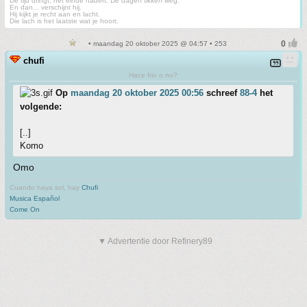
De tijd dringt, het einde nadert. De dagen tikken weg.
En dan... verschijnt hij.
Hij kijkt je recht aan en lacht.
Die lach is het laatste wat je hoort.
• maandag 20 oktober 2025 @ 04:57 • 253
chufi
Hace frio o no?
Op
maandag 20 oktober 2025 00:56
schreef
88-4
het
volgende:
[..]
Komo
Omo
Cuando haya sol, hay
Chufi
Musica Español
Come On
▼ Advertentie door Refinery89