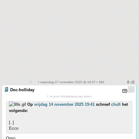
• maandag 17 november 2025 @ 19:37 • 260
Doc-holliday
I, m your Huckleberry,say when
Op
vrijdag 14 november 2025 19:41
schreef
chufi
het
volgende:
[..]
Ecco
Omo