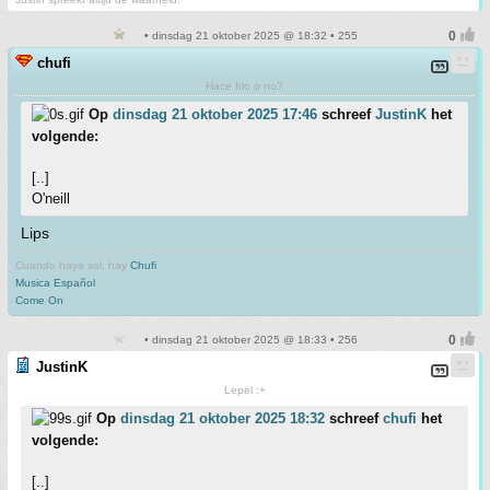
• dinsdag 21 oktober 2025 @ 18:32 • 255
chufi
Hace frio o no?
Op
dinsdag 21 oktober 2025 17:46
schreef
JustinK
het
volgende:
[..]
O'neill
Lips
Cuando haya sol, hay
Chufi
Musica Español
Come On
• dinsdag 21 oktober 2025 @ 18:33 • 256
JustinK
Lepel :+
Op
dinsdag 21 oktober 2025 18:32
schreef
chufi
het
volgende:
[..]