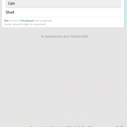
Lips
Shell
Hier
schreef
Hooidraad
het volgende:
Justin spreekt altijd de waarheid.
▼ Advertentie door Refinery89