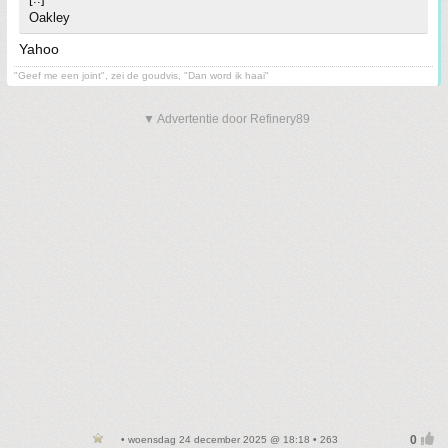
Oakley
Yahoo
"Geef me een joint", zei de goudvis, "Dan word ik haai"
▼ Advertentie door Refinery89
• woensdag 24 december 2025 @ 18:18 • 263