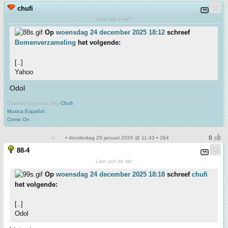
chufi
Hace frio o no?
Op
woensdag 24 december 2025 18:12
schreef
Bomenverzameling
het volgende:
[..]
Yahoo
Odol
Cuando haya sol, hay
Chufi
Musica Español
Come On
• donderdag 29 januari 2026 @ 11:43 • 264
88-4
Last van de tijd
Op
woensdag 24 december 2025 18:18
schreef
chufi
het volgende:
[..]
Odol