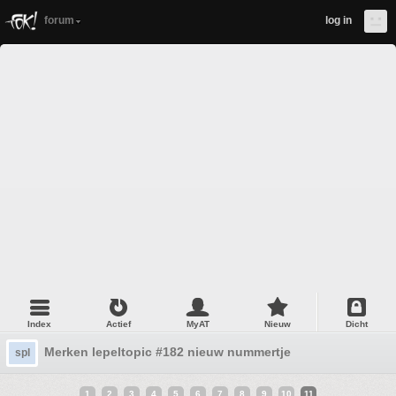
forum
log in
Index
Actief
MyAT
Nieuw
Dicht
Merken lepeltopic #182 nieuw nummertje
spl
1
2
3
4
5
6
7
8
9
10
11