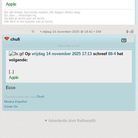
Apple
De tijd dringt, het einde nadert. De dagen tikken weg.
En dan... verschijnt hij.
Hij kijkt je recht aan en lacht.
Die lach is het laatste wat je hoort.
• vrijdag 14 november 2025 @ 19:41 • 259
chufi
Hace frio o no?
Op
vrijdag 14 november 2025 17:13
schreef
88-4
het
volgende:
[..]
Apple
Ecco
Cuando haya sol, hay
Chufi
Musica Español
Come On
▼ Advertentie door Refinery89