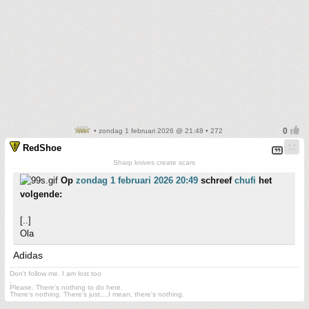
• zondag 1 februari 2026 @ 21:48 • 272
RedShoe
Sharp knives create scars
Op
zondag 1 februari 2026 20:49
schreef
chufi
het
volgende:
[..]
Ola
Adidas
Don't follow me. I am lost too
.
Please. There's nothing to do here.
There's nothing. There's just....I mean, there's nothing.