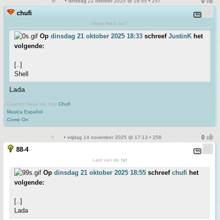
• dinsdag 21 oktober 2025 @ 18:55 • 257
chufi
Hace frio o no?
Op
dinsdag 21 oktober 2025 18:33
schreef
JustinK
het
volgende:
[..]
Shell
Lada
Cuando haya sol, hay
Chufi
Musica Español
Come On
• vrijdag 14 november 2025 @ 17:13 • 258
88-4
Last van de tijd
Op
dinsdag 21 oktober 2025 18:55
schreef
chufi
het
volgende:
[..]
Lada