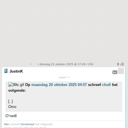
• dinsdag 21 oktober 2025 @ 17:46 • 254
JustinK
Lepel :+
Op
maandag 20 oktober 2025 04:57
schreef
chufi
het
volgende:
[..]
Omo
O'neill
Hier
schreef
Hooidraad
het volgende:
Justin spreekt altijd de waarheid.