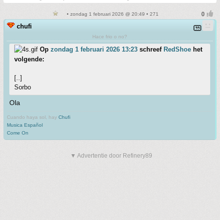
• zondag 1 februari 2026 @ 20:49 • 271
chufi
Hace frio o no?
Op
zondag 1 februari 2026 13:23
schreef
RedShoe
het
volgende:
[..]
Sorbo
Ola
Cuando haya sol, hay
Chufi
Musica Español
Come On
▼ Advertentie door Refinery89