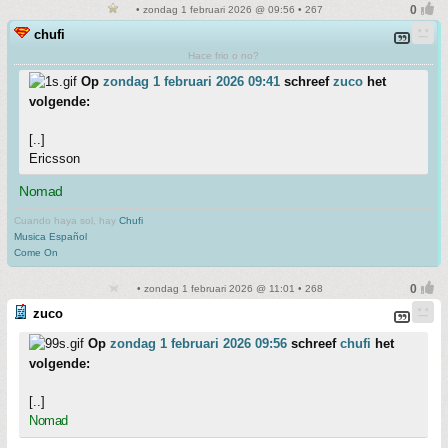
• zondag 1 februari 2026 @ 09:56 • 267
chufi
Hace frio o no?
Op
zondag 1 februari 2026 09:41
schreef
zuco
het
volgende:
[..]
Ericsson
Nomad
Cuando haya sol, hay
Chufi
Musica Español
Come On
• zondag 1 februari 2026 @ 11:01 • 268
zuco
Op
zondag 1 februari 2026 09:56
schreef
chufi
het
volgende:
[..]
Nomad