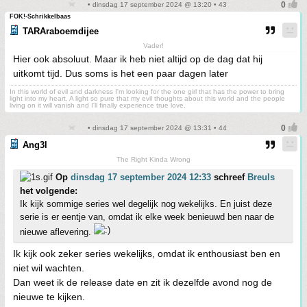
• dinsdag 17 september 2024 @ 13:20 • 43
FOK!-Schrikkelbaas
TARAraboemdijee
Vader!
Hier ook absoluut. Maar ik heb niet altijd op de dag dat hij
uitkomt tijd. Dus soms is het een paar dagen later
In this world of evil and darkness I'm looking for the one girl that has the power to bring
light into my heart. A light so pure that my evil thoughts about this world and the people
living on it will vanish and I'll finally experience true love.
• dinsdag 17 september 2024 @ 13:31 • 44
Ang3l
The Right Kinda Wrong
Op
dinsdag 17 september 2024 12:33
schreef
Breuls
het volgende:
Ik kijk sommige series wel degelijk nog wekelijks. En juist deze
serie is er eentje van, omdat ik elke week benieuwd ben naar de
nieuwe aflevering.
Ik kijk ook zeker series wekelijks, omdat ik enthousiast ben en
niet wil wachten.
Dan weet ik de release date en zit ik dezelfde avond nog de
nieuwe te kijken.