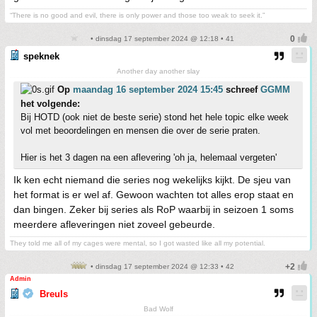
“There is no good and evil, there is only power and those too weak to seek it.”
• dinsdag 17 september 2024 @ 12:18 • 41
speknek
Another day another slay
Op
maandag 16 september 2024 15:45
schreef
GGMM
het volgende:
Bij HOTD (ook niet de beste serie) stond het hele topic elke week
vol met beoordelingen en mensen die over de serie praten.
Hier is het 3 dagen na een aflevering 'oh ja, helemaal vergeten'
Ik ken echt niemand die series nog wekelijks kijkt. De sjeu van
het format is er wel af. Gewoon wachten tot alles erop staat en
dan bingen. Zeker bij series als RoP waarbij in seizoen 1 soms
meerdere afleveringen niet zoveel gebeurde.
They told me all of my cages were mental, so I got wasted like all my potential.
• dinsdag 17 september 2024 @ 12:33 • 42
Admin
Breuls
Bad Wolf