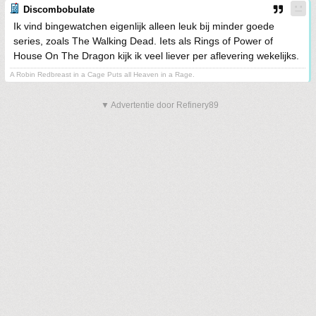
Discombobulate
Ik vind bingewatchen eigenlijk alleen leuk bij minder goede
series, zoals The Walking Dead. Iets als Rings of Power of
House On The Dragon kijk ik veel liever per aflevering wekelijks.
A Robin Redbreast in a Cage Puts all Heaven in a Rage.
▼ Advertentie door Refinery89