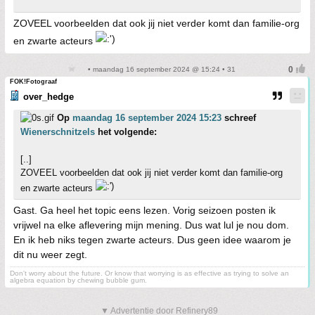
ZOVEEL voorbeelden dat ook jij niet verder komt dan familie-org
en zwarte acteurs
• maandag 16 september 2024 @ 15:24 • 31
FOK!Fotograaf
over_hedge
Op
maandag 16 september 2024 15:23
schreef
Wienerschnitzels
het volgende:
[..]
ZOVEEL voorbeelden dat ook jij niet verder komt dan familie-org
en zwarte acteurs
Gast. Ga heel het topic eens lezen. Vorig seizoen posten ik
vrijwel na elke aflevering mijn mening. Dus wat lul je nou dom.
En ik heb niks tegen zwarte acteurs. Dus geen idee waarom je
dit nu weer zegt.
Don't worry about the future. Or know that worrying is as effective as trying to solve an
algebra equation by chewing bubble gum.
▼ Advertentie door Refinery89