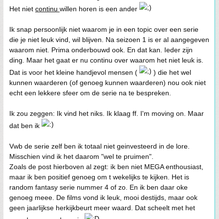
Het niet
continu
willen horen is een ander
Ik snap persoonlijk niet waarom je in een topic over een serie
die je niet leuk vind, wil blijven. Na seizoen 1 is er al aangegeven
waarom niet. Prima onderbouwd ook. En dat kan. Ieder zijn
ding. Maar het gaat er nu continu over waarom het niet leuk is.
Dat is voor het kleine handjevol mensen (
) die het wel
kunnen waarderen (of genoeg kunnen waarderen) nou ook niet
echt een lekkere sfeer om de serie na te bespreken.
Ik zou zeggen: Ik vind het niks. Ik klaag ff. I'm moving on. Maar
dat ben ik
Vwb de serie zelf ben ik totaal niet geinvesteerd in de lore.
Misschien vind ik het daarom "wel te pruimen".
Zoals de post hierboven al zegt: ik ben niet MEGA enthousiast,
maar ik ben positief genoeg om t wekelijks te kijken. Het is
random fantasy serie nummer 4 of zo. En ik ben daar oke
genoeg meee. De films vond ik leuk, mooi destijds, maar ook
geen jaarlijkse herkijkbeurt meer waard. Dat scheelt met het