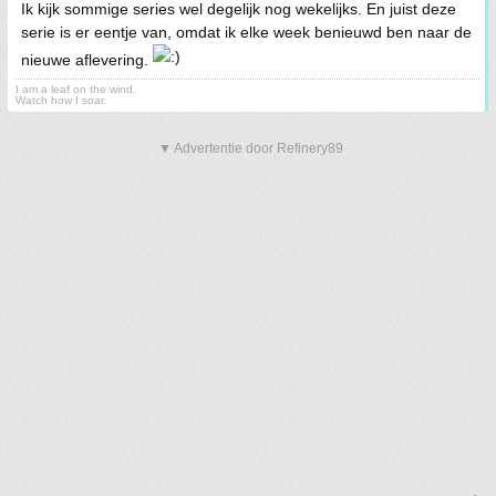
Ik kijk sommige series wel degelijk nog wekelijks. En juist deze
serie is er eentje van, omdat ik elke week benieuwd ben naar de
nieuwe aflevering.
I am a leaf on the wind.
Watch how I soar.
▼ Advertentie door Refinery89