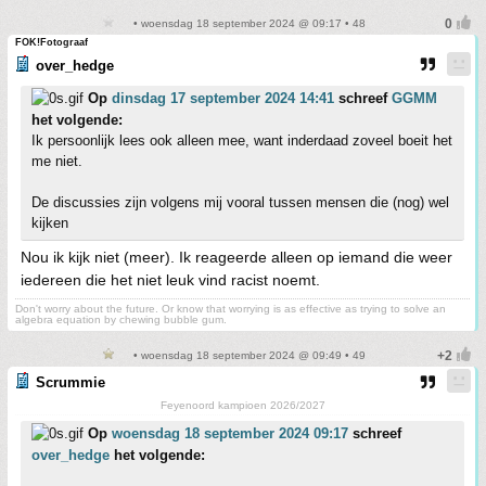
• woensdag 18 september 2024 @ 09:17 • 48
FOK!Fotograaf
over_hedge
Op
dinsdag 17 september 2024 14:41
schreef
GGMM
het volgende:
Ik persoonlijk lees ook alleen mee, want inderdaad zoveel boeit het
me niet.
De discussies zijn volgens mij vooral tussen mensen die (nog) wel
kijken
Nou ik kijk niet (meer). Ik reageerde alleen op iemand die weer
iedereen die het niet leuk vind racist noemt.
Don't worry about the future. Or know that worrying is as effective as trying to solve an
algebra equation by chewing bubble gum.
• woensdag 18 september 2024 @ 09:49 • 49
Scrummie
Feyenoord kampioen 2026/2027
Op
woensdag 18 september 2024 09:17
schreef
over_hedge
het volgende: