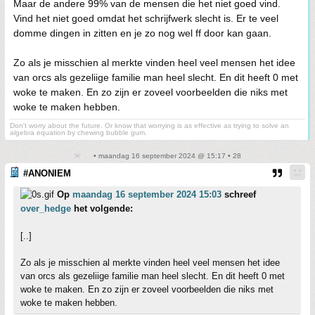
Maar de andere 99% van de mensen die het niet goed vind.
Vind het niet goed omdat het schrijfwerk slecht is. Er te veel
domme dingen in zitten en je zo nog wel ff door kan gaan.
Zo als je misschien al merkte vinden heel veel mensen het idee
van orcs als gezeliige familie man heel slecht. En dit heeft 0 met
woke te maken. En zo zijn er zoveel voorbeelden die niks met
woke te maken hebben.
Don't worry about the future. Or know that worrying is as effective as trying to solve an
algebra equation by chewing bubble gum.
• maandag 16 september 2024 @ 15:17 • 28
#ANONIEM
Op
maandag 16 september 2024 15:03
schreef
over_hedge
het volgende:
[..]
Zo als je misschien al merkte vinden heel veel mensen het idee
van orcs als gezeliige familie man heel slecht. En dit heeft 0 met
woke te maken. En zo zijn er zoveel voorbeelden die niks met
woke te maken hebben.