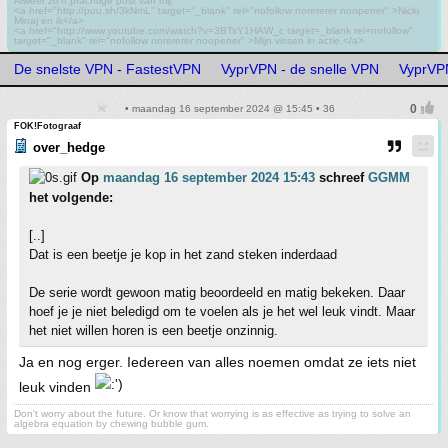
Alweer zo'n prachtige post van mij.
<a href="http://puu.sh/3kNmL" target="_blank" rel="nofollow norererer noopener" >Nicki
Minaj en ik</a>
<a href="http://www.youtube.com/watch?v=3BTsY1HAW_c target=_blank rel=nofollow"
target="_blank" rel="nofollow norererer noopener" >Mijn vissen in actie.</a>
De snelste VPN - FastestVPN
VyprVPN - de snelle VPN
VyprVPN
• maandag 16 september 2024 @ 15:45 • 36
FOK!Fotograaf
over_hedge
Op
maandag 16 september 2024 15:43
schreef
GGMM
het volgende:
[..]
Dat is een beetje je kop in het zand steken inderdaad
De serie wordt gewoon matig beoordeeld en matig bekeken. Daar
hoef je je niet beledigd om te voelen als je het wel leuk vindt. Maar
het niet willen horen is een beetje onzinnig.
Ja en nog erger. Iedereen van alles noemen omdat ze iets niet
leuk vinden
Don't worry about the future. Or know that worrying is as effective as trying to solve an
algebra equation by chewing bubble gum.