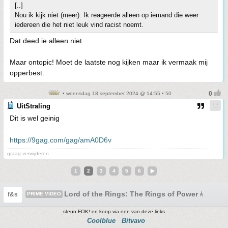
[..]
Nou ik kijk niet (meer). Ik reageerde alleen op iemand die weer
iedereen die het niet leuk vind racist noemt.
Dat deed ie alleen niet.
Maar ontopic! Moet de laatste nog kijken maar ik vermaak mij
opperbest.
• woensdag 18 september 2024 @ 14:55 • 50
UitStraling
Dit is wel geinig
https://9gag.com/gag/amA0D6v
graag verwijderen
1
2
3
4
5
6
Lord of the Rings: The Rings of Power #6 Seizo
f&s
PRIME VIDEO
steun FOK! en koop via een van deze links
Coolblue
Bitvavo