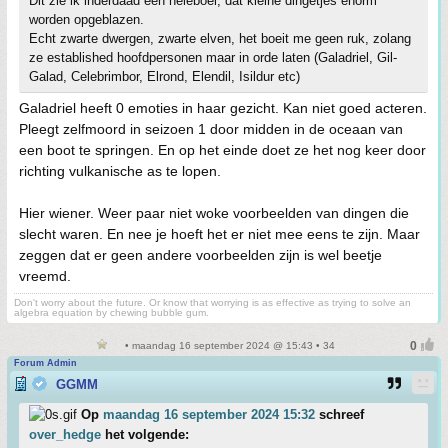
Dit zie ik inderdaad een heleboel, dat kleine dingetjes enorm
worden opgeblazen.
Echt zwarte dwergen, zwarte elven, het boeit me geen ruk, zolang
ze established hoofdpersonen maar in orde laten (Galadriel, Gil-
Galad, Celebrimbor, Elrond, Elendil, Isildur etc)
Galadriel heeft 0 emoties in haar gezicht. Kan niet goed acteren.
Pleegt zelfmoord in seizoen 1 door midden in de oceaan van
een boot te springen. En op het einde doet ze het nog keer door
richting vulkanische as te lopen.
Hier wiener. Weer paar niet woke voorbeelden van dingen die
slecht waren. En nee je hoeft het er niet mee eens te zijn. Maar
zeggen dat er geen andere voorbeelden zijn is wel beetje
vreemd.
Don't worry about the future. Or know that worrying is as effective as trying to solve an
algebra equation by chewing bubble gum.
• maandag 16 september 2024 @ 15:43 • 34
Forum Admin
GGMM
Op
maandag 16 september 2024 15:32
schreef
over_hedge
het volgende: