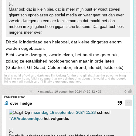
[..]
Maar ook dat is klein bier, dat is meer mijn punt er wordt zoveel
gigantisch opgeblazen op social media en waar gaat het dan over
zwarte dwergen en een orc familieman en dat maakt het dan
meteen in zijn geheel een gigantische kutserie. Dat gaat toch ook
nergens meer over.
Dit zie ik inderdaad een heleboel, dat kleine dingetjes enorm
worden opgeblazen.
Echt zwarte dwergen, zwarte elven, het boeit me geen ruk,
zolang ze established hoofdpersonen maar in orde laten
(Galadriel, Gil-Galad, Celebrimbor, Elrond, Elendil, Isildur etc)
In this world of evil and darkness I'm looking for the one girl that has the power to bring
light into my heart. A light so pure that my evil thoughts about this world and the people
living on it will vanish and I'll finally experience true love.
• maandag 16 september 2024 @ 15:32 • 33
FOK!Fotograaf
over_hedge
Op
maandag 16 september 2024 15:28
schreef
TARAraboemdijee
het volgende:
[..]