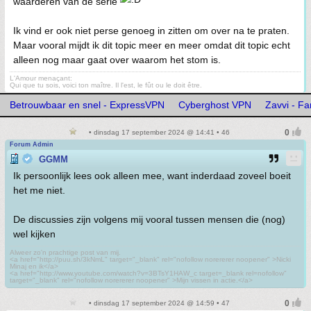
waarderen van de serie
Ik vind er ook niet perse genoeg in zitten om over na te praten.
Maar vooral mijdt ik dit topic meer en meer omdat dit topic echt
alleen nog maar gaat over waarom het stom is.
L'Amour menaçant:
Qui que tu sois, voici ton maître. Il l'est, le fût ou le doit être.
Betrouwbaar en snel - ExpressVPN
Cyberghost VPN
Zavvi - F
• dinsdag 17 september 2024 @ 14:41 • 46
Forum Admin
GGMM
Ik persoonlijk lees ook alleen mee, want inderdaad zoveel boeit
het me niet.
De discussies zijn volgens mij vooral tussen mensen die (nog)
wel kijken
Alweer zo'n prachtige post van mij.
<a href="http://puu.sh/3kNmL" target="_blank" rel="nofollow norererer noopener" >Nicki
Minaj en ik</a>
<a href="http://www.youtube.com/watch?v=3BTsY1HAW_c target=_blank rel=nofollow"
target="_blank" rel="nofollow norererer noopener" >Mijn vissen in actie.</a>
• dinsdag 17 september 2024 @ 14:59 • 47