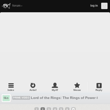
forum
log in
Index
Actief
MyAT
Nieuw
Reply
Lord of the Rings: The Rings of Power #6 Seizo
f&s
PRIME VIDEO
1
2
3
4
5
6