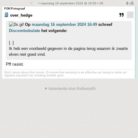
• maandag 16 september 2024 @ 16:56 • 39
FOK!Fotograaf
over_hedge
Op
maandag 16 september 2024 16:49
schreef
Discombobulate
het volgende:
[..]
Ik heb een voorbeeld gegeven in de pagina terug waarom ik zwarte
elven niet goed vind.
Pff rasist.
Don't worry about the future. Or know that worrying is as effective as trying to solve an
algebra equation by chewing bubble gum.
▼ Advertentie door Refinery89