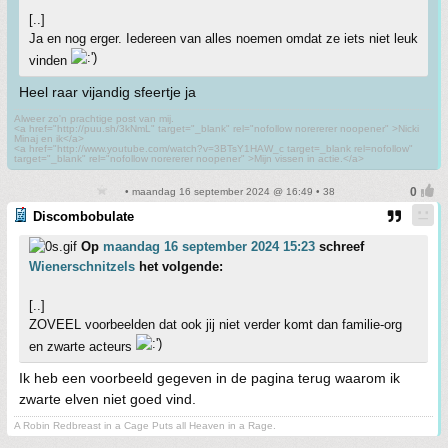
[..]
Ja en nog erger. Iedereen van alles noemen omdat ze iets niet leuk
vinden
Heel raar vijandig sfeertje ja
Alweer zo'n prachtige post van mij.
<a href="http://puu.sh/3kNmL" target="_blank" rel="nofollow norererer noopener" >Nicki
Minaj en ik</a>
<a href="http://www.youtube.com/watch?v=3BTsY1HAW_c target=_blank rel=nofollow"
target="_blank" rel="nofollow norererer noopener" >Mijn vissen in actie.</a>
• maandag 16 september 2024 @ 16:49 • 38
Discombobulate
Op
maandag 16 september 2024 15:23
schreef
Wienerschnitzels
het volgende:
[..]
ZOVEEL voorbeelden dat ook jij niet verder komt dan familie-org
en zwarte acteurs
Ik heb een voorbeeld gegeven in de pagina terug waarom ik
zwarte elven niet goed vind.
A Robin Redbreast in a Cage Puts all Heaven in a Rage.