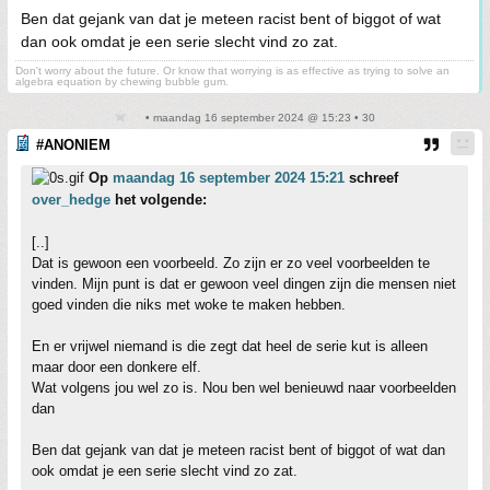
Ben dat gejank van dat je meteen racist bent of biggot of wat
dan ook omdat je een serie slecht vind zo zat.
Don't worry about the future. Or know that worrying is as effective as trying to solve an
algebra equation by chewing bubble gum.
• maandag 16 september 2024 @ 15:23 • 30
#ANONIEM
Op
maandag 16 september 2024 15:21
schreef
over_hedge
het volgende:
[..]
Dat is gewoon een voorbeeld. Zo zijn er zo veel voorbeelden te
vinden. Mijn punt is dat er gewoon veel dingen zijn die mensen niet
goed vinden die niks met woke te maken hebben.
En er vrijwel niemand is die zegt dat heel de serie kut is alleen
maar door een donkere elf.
Wat volgens jou wel zo is. Nou ben wel benieuwd naar voorbeelden
dan
Ben dat gejank van dat je meteen racist bent of biggot of wat dan
ook omdat je een serie slecht vind zo zat.