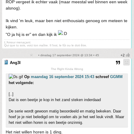
ROP vergeet ik echter vaak (maar meestal wel binnen een week
alsnog).
Ik vind 'm leuk, maar ben niet enthousiats genoeg om meteen te
kijken.
"O ja hij is er" en dan kijk ik
L'Amour menaçant:
Qui que tu sois, voici ton maître. Il l'est, le fût ou le doit être.
• dinsdag 17 september 2024 @ 13:34 • 45
Ang3l
The Right Kinda Wrong
Op
maandag 16 september 2024 15:43
schreef
GGMM
het volgende:
[..]
Dat is een beetje je kop in het zand steken inderdaad
De serie wordt gewoon matig beoordeeld en matig bekeken. Daar
hoef je je niet beledigd om te voelen als je het wel leuk vindt. Maar
het niet willen horen is een beetje onzinnig.
Het niet willen horen is 1 ding.