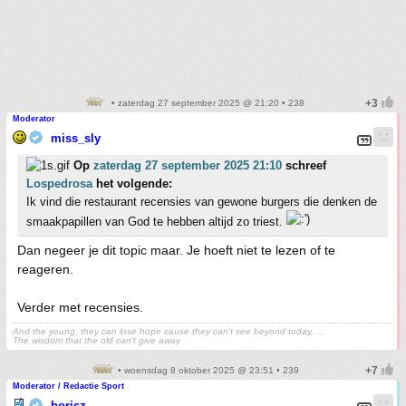
• zaterdag 27 september 2025 @ 21:20 • 238
Moderator
miss_sly
Op
zaterdag 27 september 2025 21:10
schreef
Lospedrosa
het volgende:
Ik vind die restaurant recensies van gewone burgers die denken de
smaakpapillen van God te hebben altijd zo triest.
Dan negeer je dit topic maar. Je hoeft niet te lezen of te
reageren.
Verder met recensies.
And the young, they can lose hope cause they can't see beyond today,. ..
The wisdom that the old can't give away
• woensdag 8 oktober 2025 @ 23:51 • 239
Moderator / Redactie Sport
borisz