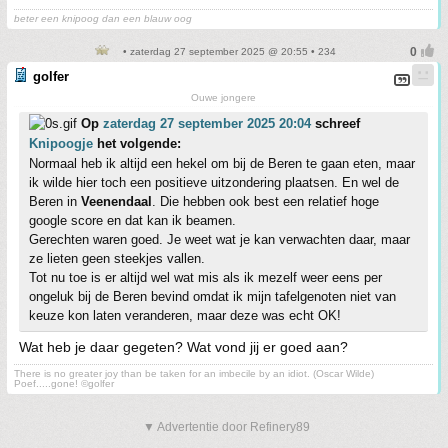
beter een knipoog dan een blauw oog
• zaterdag 27 september 2025 @ 20:55 • 234
golfer
Ouwe jongere
Op
zaterdag 27 september 2025 20:04
schreef
Knipoogje
het volgende:
Normaal heb ik altijd een hekel om bij de Beren te gaan eten, maar
ik wilde hier toch een positieve uitzondering plaatsen. En wel de
Beren in
Veenendaal
. Die hebben ook best een relatief hoge
google score en dat kan ik beamen.
Gerechten waren goed. Je weet wat je kan verwachten daar, maar
ze lieten geen steekjes vallen.
Tot nu toe is er altijd wel wat mis als ik mezelf weer eens per
ongeluk bij de Beren bevind omdat ik mijn tafelgenoten niet van
keuze kon laten veranderen, maar deze was echt OK!
Wat heb je daar gegeten? Wat vond jij er goed aan?
There is no greater joy than be taken for an imbecile by an idiot. (Oscar Wilde)
Poef.....gone! ©golfer
▼ Advertentie door Refinery89