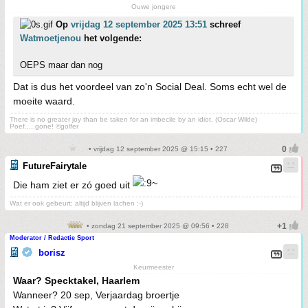
Ouwe jongere
Op
vrijdag 12 september 2025 13:51
schreef
Watmoetjenou
het volgende:
OEPS maar dan nog
Dat is dus het voordeel van zo'n Social Deal. Soms echt wel de
moeite waard.
There is no greater joy than be taken for an imbecile by an idiot. (Oscar Wilde)
Poef.....gone! ©golfer
• vrijdag 12 september 2025 @ 15:15 • 227
FutureFairytale
Die ham ziet er zó goed uit
Wat er ook gebeurt; altijd blijven lachen :-)
• zondag 21 september 2025 @ 09:56 • 228
Moderator / Redactie Sport
borisz
Keurmeester
Waar? Specktakel, Haarlem
Wanneer? 20 sep, Verjaardag broertje