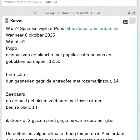
winnaar wielerprono 2007 :)
Last.FM
• vrijdag 10 oktober 2025 @ 20:04 • 240
Karzai
Waar? Spaanse wijnbar Peps
https://peps-amsterdam.nl/
Wanneer 8 oktober 2025
Wat at je?
Pulpo
octopus van de plancha met paprika-saffraansaus en
gebakken aardappel, 12,50
Entrecôte
dun gesneden gegrilde entrecôte met rozemarijnzout, 14
Zeebaars
op de huid gebakken zeebaars met frisse citroen
beurre blanc 14
ik dronk er 2 glazen pinot grigio bij van 5 euro per glas
De eettentjes volgen elkaar in hoog tempo op in Amsterdam