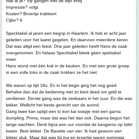
Wat at je? Vijf gangen met de wijn erbij
Impressie? volgt
Kosten? Broertje trakteert
Cijfer? 6
Specktakel al jaren een begrip in Haarlem. Ik heb er acht jaar
geleden voor het laatst gegeten. En daarvoor meerdere keren.
Dat was altijd een feest. Drie jaar geleden heeft Hans de zaak
overgenomen. En helaas Specktakel bleek geen spektakel
meer.
Hans stond met één kok in de keuken. En met een grote groep
in een volle toko in de zaak trokken ze het niet.
We waren op tijd 18u. En in het begin ging het nog goed.
Behalve dan dat de bediening niet zn best deed om geld te
verdienen. Eerste gang was de zeebaars in het zuur. En die was
lekker. Wellicht het beste gerecht van de avond.
Gang twee kan optijd een to kon kai soepje met een garna
dumpling. Prima, maar dat was het dan ook. Daarna begon het
lange wachten. Denk bijna een uur voordat de kangaroo op tafel
kwam. Best lekker. De Bavette van vier. Ik had gewoon een
lekker stuk. Maar dat was bij ma en broertje waren sommige