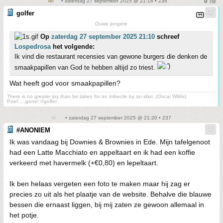
• zaterdag 27 september 2025 @ 21:18 • 236
golfer
Ouwe jongere
Op
zaterdag 27 september 2025 21:10
schreef
Lospedrosa
het volgende:
Ik vind die restaurant recensies van gewone burgers die denken de
smaakpapillen van God te hebben altijd zo triest.
Wat heeft god voor smaakpapillen?
There is no greater joy than be taken for an imbecile by an idiot. (Oscar Wilde)
Poef.....gone! ©golfer
• zaterdag 27 september 2025 @ 21:20 • 237
#ANONIEM
Ik was vandaag bij Downies & Brownies in Ede. Mijn tafelgenoot
had een Latte Macchiato en appeltaart en ik had een koffie
verkeerd met havermelk (+€0,80) en lepeltaart.
Ik ben helaas vergeten een foto te maken maar hij zag er
precies zo uit als het plaatje van de website. Behalve die blauwe
bessen die ernaast liggen, bij mij zaten ze gewoon allemaal in
het potje.