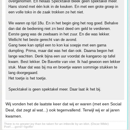
overgenomen. En helaas Specktakel bleek geen spektakel meer.
Hans stond met één kok in de keuken. En met een grote groep in
een volle toko in de zaak trokken ze het niet.
We waren op tijd 18u. En in het begin ging het nog goed. Behalve
dan dat de bediening niet zn best deed om geld te verdienen.
Eerste gang was de zeebaars in het zuur. En die was lekker.
Wellicht het beste gerecht van de avond.
Gang twee kan optijd een to kon kai soepje met een garna
dumpling. Prima, maar dat was het dan ook. Daarna begon het
lange wachten. Denk bijna een uur voordat de kangaroo op tafel
kwam. Best lekker. De Bavette van vier. Ik had gewoon een lekker
stuk. Maar dat was bij ma en broertje waren sommige stukken te
lang doorgegaard.
Het toetje is het toetje.
Specktakel is geen spektakel meer. Daar laat ik het bij.
Wij vonden het de laatste keer dat wij er waren (met een Social
Deal, dat zegt al wat...) ook tegenvallend. Terwijl wij er al jaren
kwamen.
There is no greater joy than be taken for an imbecile by an idiot. (Oscar Wilde)
Poef.....gone! ©golfer