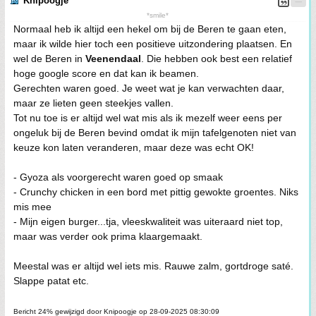
Knipoogje
*smile*
Normaal heb ik altijd een hekel om bij de Beren te gaan eten,
maar ik wilde hier toch een positieve uitzondering plaatsen. En
wel de Beren in
Veenendaal
. Die hebben ook best een relatief
hoge google score en dat kan ik beamen.
Gerechten waren goed. Je weet wat je kan verwachten daar,
maar ze lieten geen steekjes vallen.
Tot nu toe is er altijd wel wat mis als ik mezelf weer eens per
ongeluk bij de Beren bevind omdat ik mijn tafelgenoten niet van
keuze kon laten veranderen, maar deze was echt OK!
- Gyoza als voorgerecht waren goed op smaak
- Crunchy chicken in een bord met pittig gewokte groentes. Niks
mis mee
- Mijn eigen burger...tja, vleeskwaliteit was uiteraard niet top,
maar was verder ook prima klaargemaakt.
Meestal was er altijd wel iets mis. Rauwe zalm, gortdroge saté.
Slappe patat etc.
Bericht 24% gewijzigd door Knipoogje op 28-09-2025 08:30:09