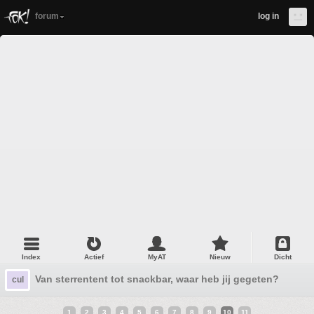
forum
log in
Index
Actief
MyAT
Nieuw
Dicht
Van sterrentent tot snackbar, waar heb jij gegeten? #35
cul
1
2
3
4
5
6
7
8
9
10
11