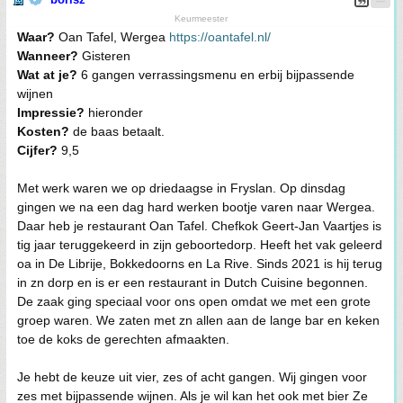
Keurmeester
Waar?
Oan Tafel, Wergea
https://oantafel.nl/
Wanneer?
Gisteren
Wat at je?
6 gangen verrassingsmenu en erbij bijpassende
wijnen
Impressie?
hieronder
Kosten?
de baas betaalt.
Cijfer?
9,5
Met werk waren we op driedaagse in Fryslan. Op dinsdag
gingen we na een dag hard werken bootje varen naar Wergea.
Daar heb je restaurant Oan Tafel. Chefkok Geert-Jan Vaartjes is
tig jaar teruggekeerd in zijn geboortedorp. Heeft het vak geleerd
oa in De Librije, Bokkedoorns en La Rive. Sinds 2021 is hij terug
in zn dorp en is er een restaurant in Dutch Cuisine begonnen.
De zaak ging speciaal voor ons open omdat we met een grote
groep waren. We zaten met zn allen aan de lange bar en keken
toe de koks de gerechten afmaakten.
Je hebt de keuze uit vier, zes of acht gangen. Wij gingen voor
zes met bijpassende wijnen. Als je wil kan het ook met bier Ze