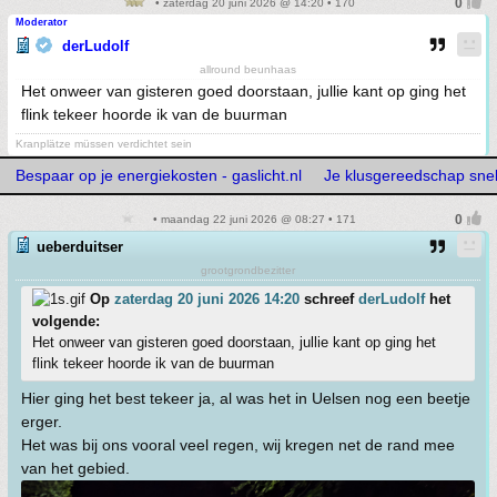
• zaterdag 20 juni 2026 @ 14:20 • 170
Moderator
derLudolf
allround beunhaas
Het onweer van gisteren goed doorstaan, jullie kant op ging het
flink tekeer hoorde ik van de buurman
Kranplätze müssen verdichtet sein
Bespaar op je energiekosten - gaslicht.nl
Je klusgereedschap snelle
• maandag 22 juni 2026 @ 08:27 • 171
ueberduitser
grootgrondbezitter
Op
zaterdag 20 juni 2026 14:20
schreef
derLudolf
het
volgende:
Het onweer van gisteren goed doorstaan, jullie kant op ging het
flink tekeer hoorde ik van de buurman
Hier ging het best tekeer ja, al was het in Uelsen nog een beetje
erger.
Het was bij ons vooral veel regen, wij kregen net de rand mee
van het gebied.