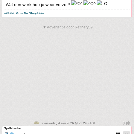
Wat een werk heb je weer verzet!!
--###No Guts No Glory###--
▼ Advertentie door Refinery89
• maandag 4 mei 2026 @ 22:24 • 168
Spellchecker