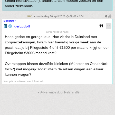
Kinderintensivstation), andere artsen moeten zoeken en een
ander ziekenhuis.
• donderdag 30 april 2026 @ 09:41 • 164
Moderator
derLudolf
allround beunhaas
Hoop gedoe en geregel dus. Hoe zit dat in Duitsland met
zorgverzekeringen, kwam hier toevallig vorige week aan de
praat, dat je bij Pflegestufe 4 of 5 €1500 per maand krijgt en een
Pflegeheim €3000/maand kost?
Overstappen binnen dezelfde klinieken (Münster en Osnabrück
toch?) niet mogelijk zodat intern de artsen dingen aan elkaar
kunnen vragen?
Kranplätze müssen verdichtet sein
▼ Advertentie door Refinery89