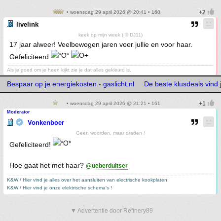
• woensdag 29 april 2026 @ 20:41 • 160
livelink
keek op mijn week ( © DJ11)
17 jaar alweer! Veelbewogen jaren voor jullie en voor haar.
Gefeliciteerd
Als je goed om je heen kijkt zie je dat alles gekleurd is.
Bespaar op je energiekosten - gaslicht.nl
De beste klusdeals vind j
• woensdag 29 april 2026 @ 21:21 • 161
Moderator
Vonkenboer
Geen woorden, maar draden !
Gefeliciteerd!
Hoe gaat het met haar?
@ueberduitser
K&W / Hier vind je alles over het aansluiten van electrische kookplaten.
K&W / Hier vind je onze elektrische schema's !
▼ Advertentie door Refinery89