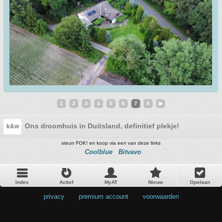
1
2
3
4
5
6
7
8
Ons droomhuis in Duitsland, definitief plekje!
k&w
steun FOK! en koop via een van deze links
Coolblue
Bitvavo
Index
Actief
MyAT
Nieuw
Opslaan
privacy
•
premium account
•
voorwaarden