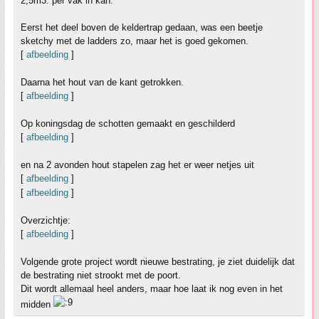
2,5m3. per vak in kan.
Eerst het deel boven de keldertrap gedaan, was een beetje
sketchy met de ladders zo, maar het is goed gekomen.
[
afbeelding
]
Daarna het hout van de kant getrokken.
[
afbeelding
]
Op koningsdag de schotten gemaakt en geschilderd
[
afbeelding
]
en na 2 avonden hout stapelen zag het er weer netjes uit
[
afbeelding
]
[
afbeelding
]
Overzichtje:
[
afbeelding
]
Volgende grote project wordt nieuwe bestrating, je ziet duidelijk dat
de bestrating niet strookt met de poort.
Dit wordt allemaal heel anders, maar hoe laat ik nog even in het
midden