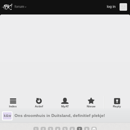
forum
log in
Index
Actief
MyAT
Nieuw
Reply
Ons droomhuis in Duitsland, definitief plekje!
k&w
1
2
3
4
5
6
7
8