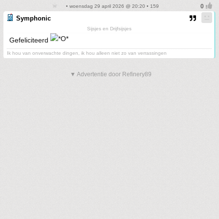
• woensdag 29 april 2026 @ 20:20 • 159
Symphonic
Sijsjes en Drijfsijsjes
Gefeliciteerd
Ik hou van onverwachte dingen, ik hou alleen niet zo van verrassingen
▼ Advertentie door Refinery89