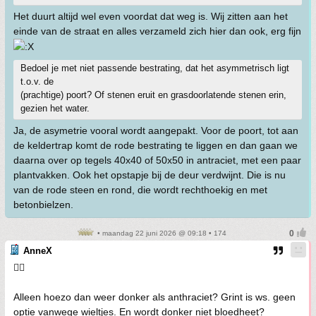
Het duurt altijd wel even voordat dat weg is. Wij zitten aan het
einde van de straat en alles verzameld zich hier dan ook, erg fijn
Bedoel je met niet passende bestrating, dat het asymmetrisch ligt
t.o.v. de
(prachtige) poort? Of stenen eruit en grasdoorlatende stenen erin,
gezien het water.
Ja, de asymetrie vooral wordt aangepakt. Voor de poort, tot aan
de keldertrap komt de rode bestrating te liggen en dan gaan we
daarna over op tegels 40x40 of 50x50 in antraciet, met een paar
plantvakken. Ook het opstapje bij de deur verdwijnt. Die is nu
van de rode steen en rond, die wordt rechthoekig en met
betonbielzen.
• maandag 22 juni 2026 @ 09:18 • 174
AnneX
👍🏼
Alleen hoezo dan weer donker als anthraciet? Grint is ws. geen
optie vanwege wieltjes. En wordt donker niet bloedheet?