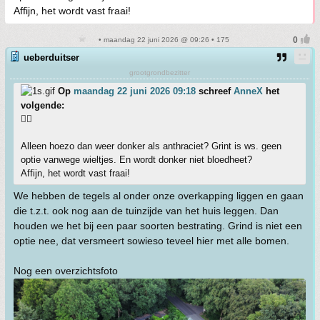
Affijn, het wordt vast fraai!
• maandag 22 juni 2026 @ 09:26 • 175
ueberduitser
grootgrondbezitter
Op
maandag 22 juni 2026 09:18
schreef
AnneX
het
volgende:
👍🏼
Alleen hoezo dan weer donker als anthraciet? Grint is ws. geen
optie vanwege wieltjes. En wordt donker niet bloedheet?
Affijn, het wordt vast fraai!
We hebben de tegels al onder onze overkapping liggen en gaan
die t.z.t. ook nog aan de tuinzijde van het huis leggen. Dan
houden we het bij een paar soorten bestrating. Grind is niet een
optie nee, dat versmeert sowieso teveel hier met alle bomen.
Nog een overzichtsfoto