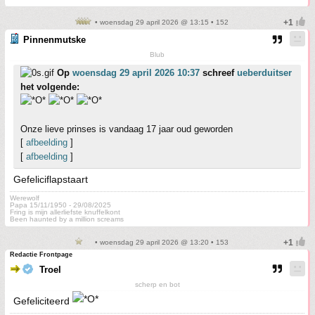
• woensdag 29 april 2026 @ 13:15 • 152
Pinnenmutske
Blub
Op
woensdag 29 april 2026 10:37
schreef
ueberduitser
het volgende:
Onze lieve prinses is vandaag 17 jaar oud geworden
[
afbeelding
]
[
afbeelding
]
Gefeliciflapstaart
Werewolf
Papa 15/11/1950 - 29/08/2025
Fring is mijn allerliefste knuffelkont
Been haunted by a million screams
• woensdag 29 april 2026 @ 13:20 • 153
Redactie Frontpage
Troel
scherp en bot
Gefeliciteerd