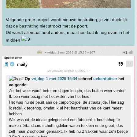
Volgende grote project wordt nieuwe bestrating, je ziet duidelijk
dat de bestrating niet strookt met de poort.
Dit wordt allemaal heel anders, maar hoe laat ik nog even in het
midden
• vrijdag 1 mei 2026 @ 15:35 • 167
Spellchecker
maily
Mevrouwtje oeps/B.U.2022 :P
Op
vrijdag 1 mei 2026 15:34
schreef
ueberduitser
het
volgende:
Zo, het weer wordt beter en dagen lengen, dus buiten weer verder!
Ik ben weer bezig met het witten van het huis.
Het was nu de beurt aan de carport-zijde, de straatzijde. Hier zag
ik redelijk tegenop, omdat ik al het haardhout van de kant moest
hebben.
Wel was dit de ideale gelegenheid een fatsoenlijk houtschap te
maken. Standaard schuttingdelen waren te klein en te groot, dus
zelf maar 2 schotten gemaakt. Ik heb nu 2 vakken waar zo'n beetje