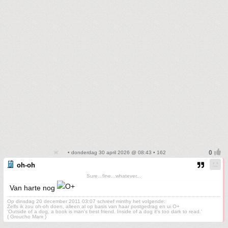
• donderdag 30 april 2026 @ 08:43 • 162
oh-oh
Sure...fine...whatever...
Van harte nog
Op dinsdag 20 december 2011 03:07 schreef minthy het volgende:
Zelfs ik zou oh-oh doen, alleen al op basis van haar postgedrag en ui O+
'Outside of a dog, a book is man's best friend. Inside of a dog it's too dark to read.'
( Groucho Marx )