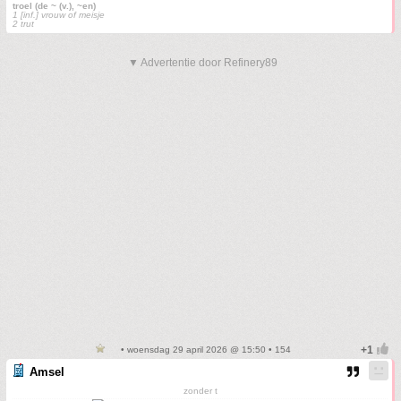
troel (de ~ (v.), ~en)
1 [inf.] vrouw of meisje
2 trut
▼ Advertentie door Refinery89
• woensdag 29 april 2026 @ 15:50 • 154
Amsel
zonder t