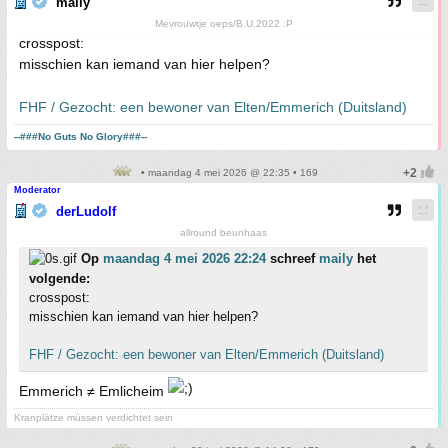
maily
Mevrouwtje oeps/B.U.2022 :P
crosspost:
misschien kan iemand van hier helpen?
FHF / Gezocht: een bewoner van Elten/Emmerich (Duitsland)
--###No Guts No Glory###--
• maandag 4 mei 2026 @ 22:35 • 169
Moderator
derLudolf
allround beunhaas
Op
maandag 4 mei 2026 22:24
schreef
maily
het
volgende:
crosspost:
misschien kan iemand van hier helpen?
FHF / Gezocht: een bewoner van Elten/Emmerich (Duitsland)
Emmerich ≠ Emlicheim
Kranplätze müssen verdichtet sein