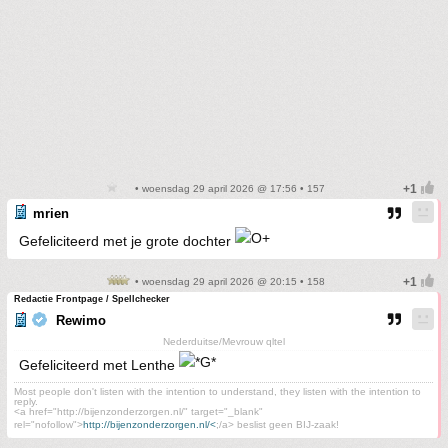
• woensdag 29 april 2026 @ 17:56 • 157
mrien
Gefeliciteerd met je grote dochter
• woensdag 29 april 2026 @ 20:15 • 158
Redactie Frontpage / Spellchecker
Rewimo
Nederduitse/Mevrouw qltel
Gefeliciteerd met Lenthe
Most people don't listen with the intention to understand, they listen with the intention to
reply.
<a href="http://bijenzonderzorgen.nl/" target="_blank"
rel="nofollow">
http://bijenzonderzorgen.nl/<
;/a> beslist geen BIJ-zaak!