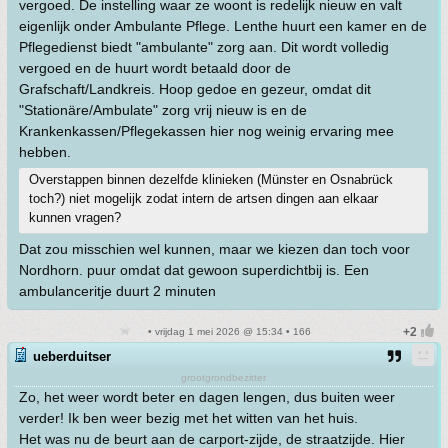
vergoed. De instelling waar ze woont is redelijk nieuw en valt
eigenlijk onder Ambulante Pflege. Lenthe huurt een kamer en de
Pflegedienst biedt "ambulante" zorg aan. Dit wordt volledig
vergoed en de huurt wordt betaald door de
Grafschaft/Landkreis. Hoop gedoe en gezeur, omdat dit
"Stationäre/Ambulate" zorg vrij nieuw is en de
Krankenkassen/Pflegekassen hier nog weinig ervaring mee
hebben.
Overstappen binnen dezelfde klinieken (Münster en Osnabrück
toch?) niet mogelijk zodat intern de artsen dingen aan elkaar
kunnen vragen?
Dat zou misschien wel kunnen, maar we kiezen dan toch voor
Nordhorn. puur omdat dat gewoon superdichtbij is. Een
ambulanceritje duurt 2 minuten
• vrijdag 1 mei 2026 @ 15:34 • 166
ueberduitser
grootgrondbezitter
Zo, het weer wordt beter en dagen lengen, dus buiten weer
verder! Ik ben weer bezig met het witten van het huis.
Het was nu de beurt aan de carport-zijde, de straatzijde. Hier