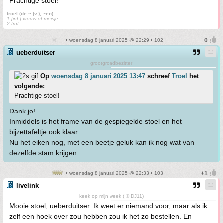
Prachtige stoel!
troel (de ~ (v.), ~en)
1 [inf.] vrouw of meisje
2 trut
• woensdag 8 januari 2025 @ 22:29 • 102
ueberduitser
grootgrondbezitter
Op
woensdag 8 januari 2025 13:47
schreef
Troel
het
volgende:
Prachtige stoel!
Dank je!
Inmiddels is het frame van de gespiegelde stoel en het
bijzettafeltje ook klaar.
Nu het eiken nog, met een beetje geluk kan ik nog wat van
dezelfde stam krijgen.
• woensdag 8 januari 2025 @ 22:33 • 103
livelink
keek op mijn week ( © DJ11)
Mooie stoel, ueberduitser. Ik weet er niemand voor, maar als ik
zelf een hoek over zou hebben zou ik het zo bestellen. En