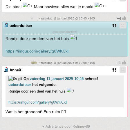
Die stoel
Maar sowieso alles wat je maakt
• zaterdag 11 januari 2025 @ 10:45 • 105
ueberduitser
grootgrondbezitter
Rondje door een deel van het huis
https://imgur.com/gallery/g0WKCxl
• zaterdag 11 januari 2025 @ 10:58 • 106
AnneX
Op
zaterdag 11 januari 2025 10:45
schreef
ueberduitser
het volgende:
Rondje door een deel van het huis
https://imgur.com/gallery/g0WKCxl
Wat is het grooooot! Euh ruim 👍🏼
▼ Advertentie door Refinery89