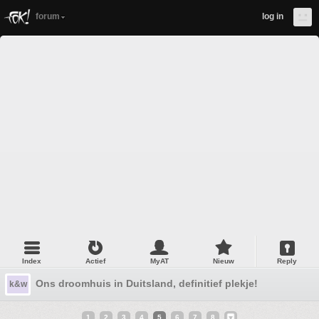
forum
log in
Index
Actief
MyAT
Nieuw
Reply
Ons droomhuis in Duitsland, definitief plekje!
k&w
1
2
3
4
5
6
7
8