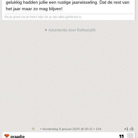
gelukkig hadden jullie een rustige jaarwisseling. Dat de rest van
het jaar maar zo mag blijven!
Als je goed om je heen kijkt zie je dat alles gekleurd is.
▼ Advertentie door Refinery89
• donderdag 9 januari 2025 @ 00:11 • 104
praadje