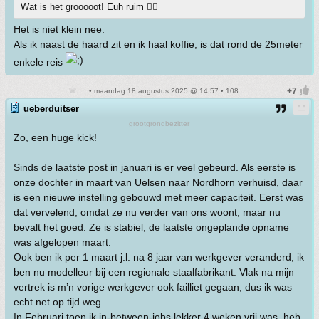
Wat is het grooooot! Euh ruim 👍🏼
Het is niet klein nee.
Als ik naast de haard zit en ik haal koffie, is dat rond de 25meter
enkele reis
• maandag 18 augustus 2025 @ 14:57 • 108
ueberduitser
grootgrondbezitter
Zo, een huge kick!
Sinds de laatste post in januari is er veel gebeurd. Als eerste is
onze dochter in maart van Uelsen naar Nordhorn verhuisd, daar
is een nieuwe instelling gebouwd met meer capaciteit. Eerst was
dat vervelend, omdat ze nu verder van ons woont, maar nu
bevalt het goed. Ze is stabiel, de laatste ongeplande opname
was afgelopen maart.
Ook ben ik per 1 maart j.l. na 8 jaar van werkgever veranderd, ik
ben nu modelleur bij een regionale staalfabrikant. Vlak na mijn
vertrek is m’n vorige werkgever ook failliet gegaan, dus ik was
echt net op tijd weg.
In Februari toen ik in-between-jobs lekker 4 weken vrij was, heb