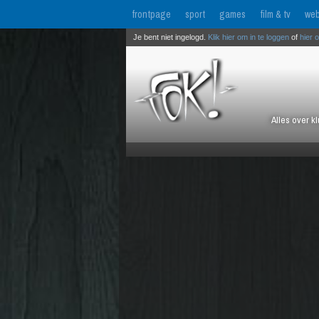
frontpage
sport
games
film & tv
web
Je bent niet ingelogd.
Klik hier om in te loggen
of
hier 
Alles over k