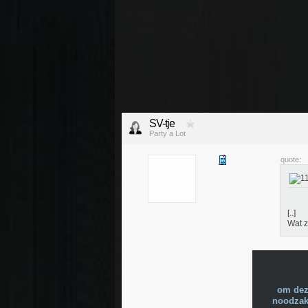
SV-tje
Party a Lot
quote:
[..]
Wat z
om dez
noodzake