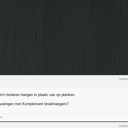
maand
m'n broeken hangen in plaats van op planken.
ervaringen met Komplement broekhangers?
le.
maand