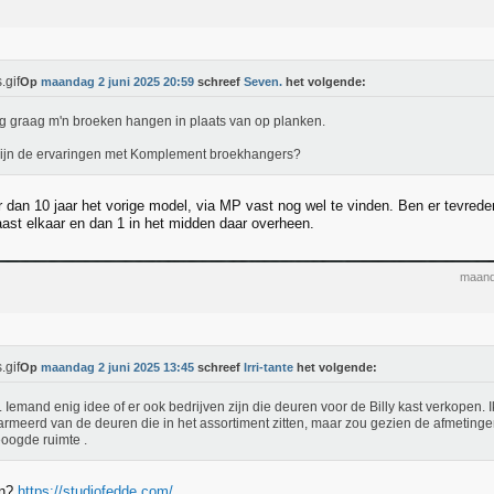
Op
maandag 2 juni 2025 20:59
schreef
Seven.
het volgende:
g graag m'n broeken hangen in plaats van op planken.
ijn de ervaringen met Komplement broekhangers?
r dan 10 jaar het vorige model, via MP vast nog wel te vinden. Ben er tevrede
aast elkaar en dan 1 in het midden daar overheen.
maand
Op
maandag 2 juni 2025 13:45
schreef
Irri-tante
het volgende:
Iemand enig idee of er ook bedrijven zijn die deuren voor de Billy kast verkopen. I
rmeerd van de deuren die in het assortiment zitten, maar zou gezien de afmetinge
oogde ruimte .
en?
https://studiofedde.com/