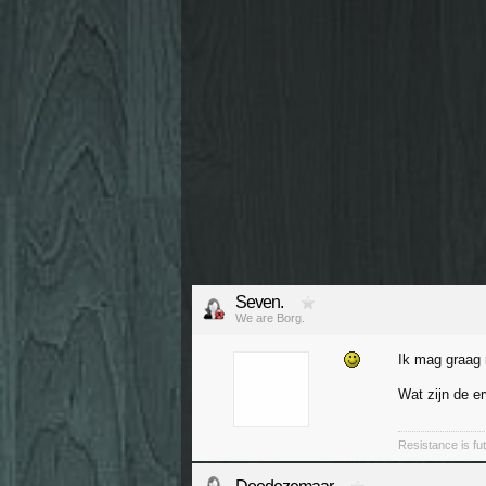
Seven.
We are Borg.
Ik mag graag 
Wat zijn de 
Resistance is futi