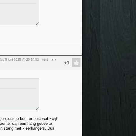
ag 5 juni 2025 @ 20:54
:52
#181
en, dus je kunt er best wat kwijt
iciënter dan een hang gedeelte
en stang met kleerhangers. Dus