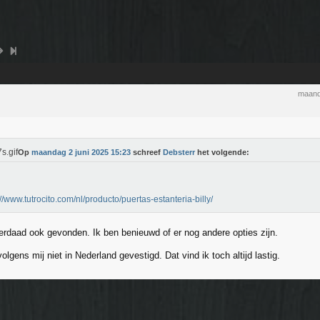
maand
Op
maandag 2 juni 2025 15:23
schreef
Debsterr
het volgende:
://www.tutrocito.com/nl/producto/puertas-estanteria-billy/
derdaad ook gevonden. Ik ben benieuwd of er nog andere opties zijn.
 volgens mij niet in Nederland gevestigd. Dat vind ik toch altijd lastig.