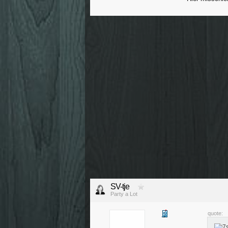
SV-tje
Party a Lot
quote: