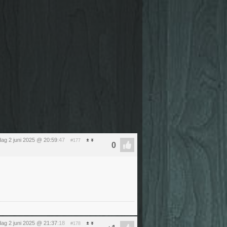
ag 2 juni 2025 @ 20:59
:47
#177
ag 2 juni 2025 @ 21:37
:18
#178