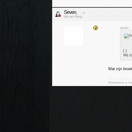
Seven.
We are Borg.
quote:
[..]
Wij z
Wat zijn broe
Resistance is futi