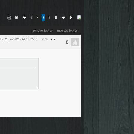
6
7
8
9
10
actieve topics
nieuwe topics
ag 2 juni 2025 @ 18:25
:39
#176