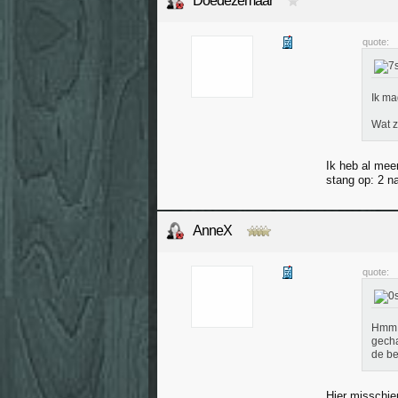
Doedezemaar
quote:
Ik ma
Wat z
Ik heb al mee
stang op: 2 n
AnneX
quote:
Hmm. 
gecha
de be
Hier misschi