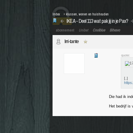
Index
»
klussen, wonen en huishouden
IKEA - Deel 113 wat pak jij in je Pax?
abonnement
Unibet
Coolblue
Bitvavo
Irri-tante
quote:
[..]
https
Die had ik in
Het bedrijf is