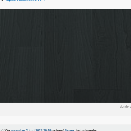
donderd
Op
maandag 2 juni 2025 20:59
schreef
Seven.
het volgende: