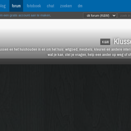
log
forum
fotoboek
chat
zoeken
dm
om een gratis account aan te maken
.
Kluss
K&W
lussen en het huishouden in en om het huis: witgoed, meubels, kleuren en andere inter
wat je kan, stel je vragen, help een ander op weg of s