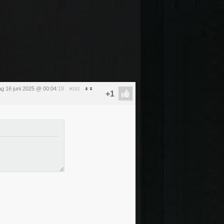
g 16 juni 2025 @ 00:04
:19
#183