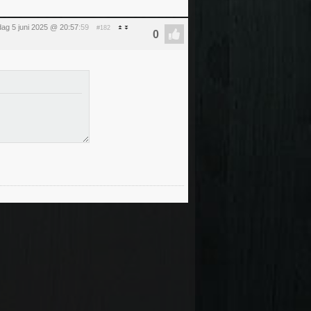
ag 5 juni 2025 @ 20:57
:59
#182