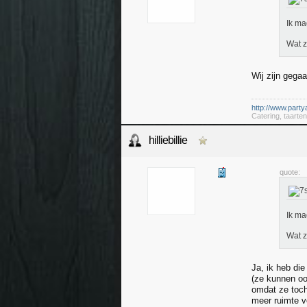
Ik ma
Wat z
Wij zijn gegaa
http://www.partya
Catering, taart
hilliebillie
quote:
Ik ma
Wat z
Ja, ik heb di
(ze kunnen oo
omdat ze toch
meer ruimte v