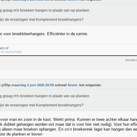
g graag m'n broeken hangen in plaats van op planken.
ijn de ervaringen met Komplement broekhangers?
n voor broekkleerhangers. Efficiënter in de ruimte.
lot.nl/
en en workshops
donderd
Op
maandag 2 juni 2025 20:59
schreef
Seven.
het volgende:
g graag m'n broeken hangen in plaats van op planken.
ijn de ervaringen met Komplement broekhangers?
e voor man en zoon in de kast. Werkt prima. Kunnen er twee achter elkaar hang
k dubbel gehangen worden evt maar dat is voor hier niet nodig). Voor hun eff
 alleen maar broeken ophangen. En zo’n broekenrek lager kan hangen dan e
oor de planken er boven