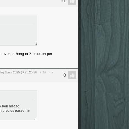
n over, ik hang er 3 broeken per
ag 2 juni 2025 @ 23:25
:26
#179
k ben niet zo
n precies passen in