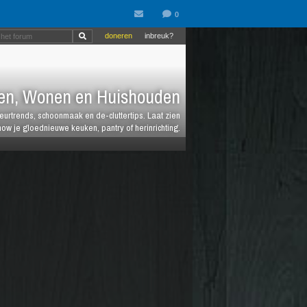
doneren
inbreuk?
en, Wonen en Huishouden
ieurtrends, schoonmaak en de-cluttertips. Laat zien
how je gloednieuwe keuken, pantry of herinrichting.