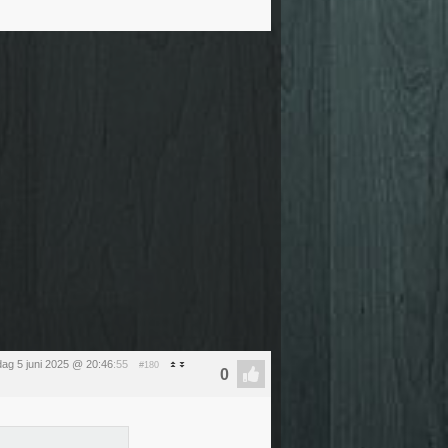
ag 5 juni 2025 @ 20:46
:55
#180